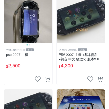
Y9153131920
遊戲機 專賣店
149
5387
psp 2007 主機
PSV 2007 主機 +基本配件
+初音 中文 數位化 版本3.69
PS Vita2007 保修一年 85成
2,500
4,300
$
$
新