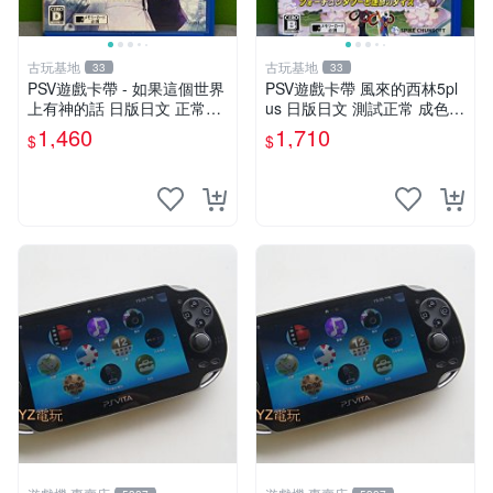
古玩基地
古玩基地
33
33
PSV遊戲卡帶 - 如果這個世界
PSV遊戲卡帶 風來的西林5pl
上有神的話 日版日文 正常可
us 日版日文 測試正常 成色如
玩 神秘成色參考圖 售後不退
圖 買家自負 風來的西林5plus
1,460
1,710
$
$
如果這是你想找的游戲 請先
PSV 日版
查看照片確認狀態 再下單購
買哦 日