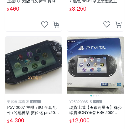
王星U》港版日文裸卡 實測暢
7 黑色 Wi-Fi 掌上型遊戲主機
玩 索尼專屬 psv psv游戲 psv
輕薄版 OLED後繼機 收藏熱
460
3,250
$
$
游戲卡帶
門
遊戲機 專賣店
Y2532098515
5387
401
PSV 2007 主機 +8G 全套配
現貨土城【★銀河星★】稀少
件+閃亂神樂 數位化 psv2007
珍貴SONY全新PSV 2000主
主機
機.可轉換中文.全新PSV未使
4,300
12,000
$
$
用