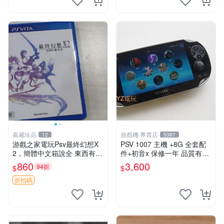
嘉藏珍品
遊戲機 專賣店
12
5387
游戲之家電玩Psv最終幻想X
PSV 1007 主機 +8G 全套配
2，簡體中文箱說全 東西有現
件+初音x 保修一年 品質有保
貨 可以發手物品 無質量問題
障
860
3,600
94折
$
$
售不退不換
折扣碼