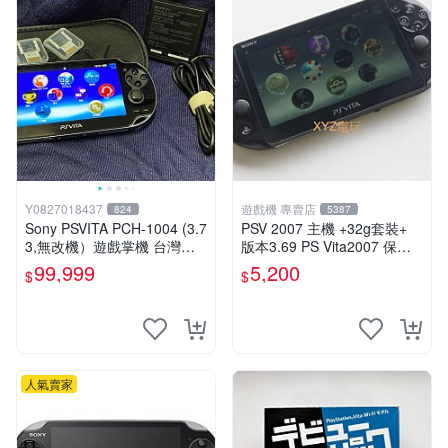
Y0827018437
遊戲機 專賣店
824
5387
Sony PSVITA PCH-1004 (3.7
PSV 2007 主機 +32g套裝+
3,無改機）遊戲掌機 台灣公
版本3.69 PS Vita2007 保修
司貨
一年 8成新
99,999
5,200
$
$
人氣賣家