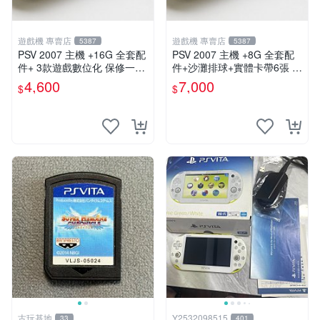
遊戲機 專賣店
遊戲機 專賣店
5387
5387
PSV 2007 主機 +16G 全套配
PSV 2007 主機 +8G 全套配
件+ 3款遊戲數位化 保修一年
件+沙灘排球+實體卡帶6張 保
品質有保障
修一年 品質有保障
4,600
7,000
$
$
古玩基地
Y2532098515
33
401