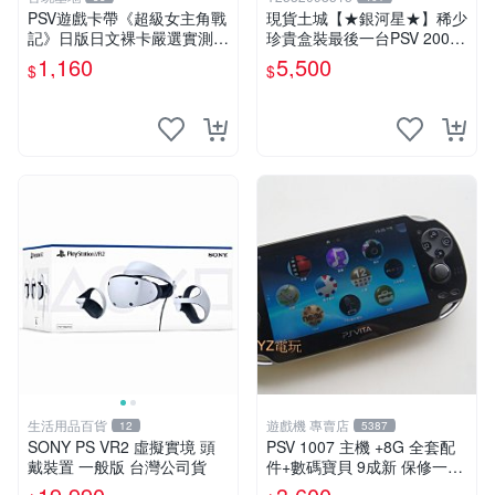
PSV遊戲卡帶《超級女主角戰
現貨土城【★銀河星★】稀少
記》日版日文裸卡嚴選實測正
珍貴盒裝最後一台PSV 2000
常索尼專用 超級女主角戰記
主機.PSV2000 品質保證日版
1,160
5,500
$
$
PSV 日版 裸卡
可轉換中文
生活用品百貨
遊戲機 專賣店
12
5387
SONY PS VR2 虛擬實境 頭
PSV 1007 主機 +8G 全套配
戴裝置 一般版 台灣公司貨
件+數碼寶貝 9成新 保修一年
品質有保障 psvita