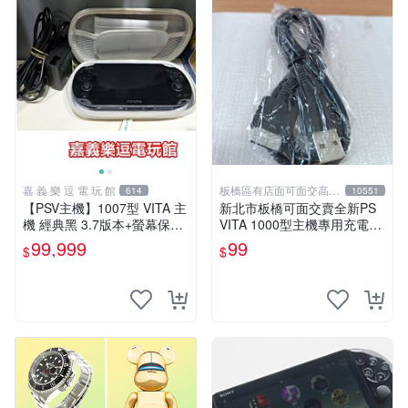
嘉 義 樂 逗 電 玩 館
板橋區有店面可面交高價
614
10551
回收電玩
【PSV主機】1007型 VITA 主
新北市板橋可面交賣全新PS
機 經典黑 3.7版本+螢幕保護
VITA 1000型主機專用充電
貼+主機收納包【9成新】✪中
線....超便宜只賣99元
99,999
99
$
$
古二手✪嘉義樂逗電玩館