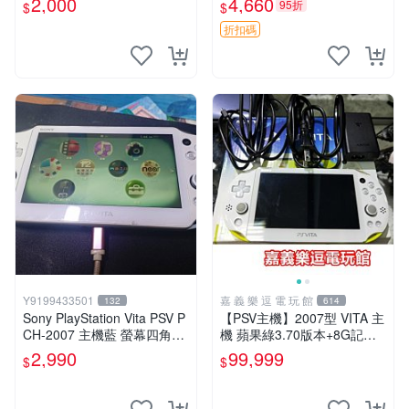
2,000
4,660
95折
$
$
版 PSV 特典畫冊
折扣碼
Y9199433501
嘉 義 樂 逗 電 玩 館
132
614
Sony PlayStation Vita PSV P
【PSV主機】2007型 VITA 主
CH-2007 主機藍 螢幕四角略
機 蘋果綠3.70版本+8G記憶
暗 可安裝遊戲 系統3.74書
卡+螢幕保護貼【9成新】✪中
2,990
99,999
$
$
古二手✪嘉義樂逗電玩館