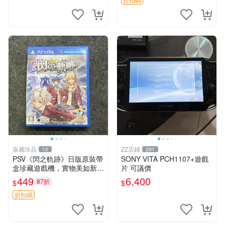
中文 卡帶
嘉藏珍品
ZZ店鋪
12
291
PSV《閃之軌跡》日版原裝帶
SONY VITA PCH1107+遊戲
盒珍藏遊戲機，實物美如新，
片 可議價
嚴選推薦 閃之軌跡 日版 PSV
449
6,400
87折
$
$
原裝帶盒
折扣碼