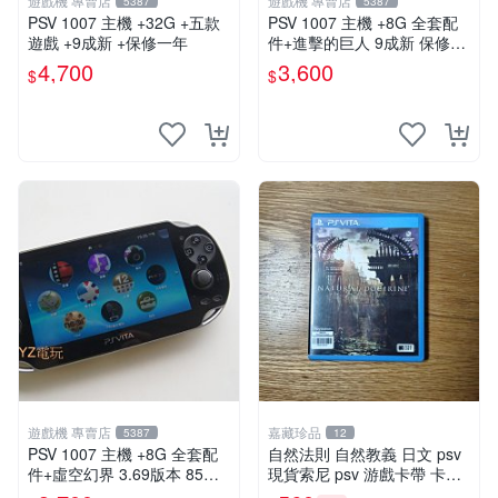
遊戲機 專賣店
遊戲機 專賣店
5387
5387
PSV 1007 主機 +32G +五款
PSV 1007 主機 +8G 全套配
遊戲 +9成新 +保修一年
件+進擊的巨人 9成新 保修一
年 品質有保障
4,700
3,600
$
$
遊戲機 專賣店
嘉藏珍品
5387
12
PSV 1007 主機 +8G 全套配
自然法則 自然教義 日文 psv
件+虛空幻界 3.69版本 85成
現貨索尼 psv 游戲卡帶 卡盒
新 PS Vita1007 一年保修
無損 版本外版 功能正常讀卡