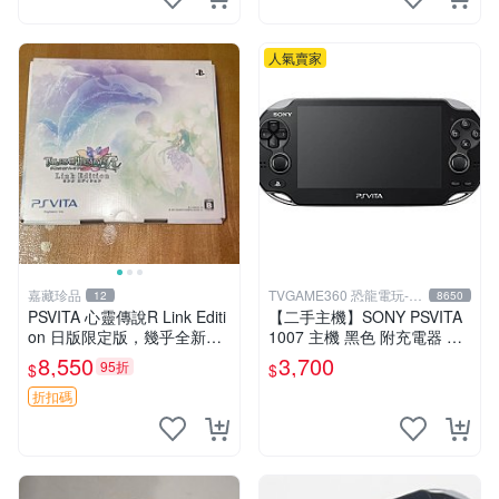
人氣賣家
嘉藏珍品
TVGAME360 恐龍電玩-台
12
8650
中店
PSVITA 心靈傳說R Link Editi
【二手主機】SONY PSVITA
on 日版限定版，幾乎全新，
1007 主機 黑色 附充電器 US
配件齊全，原裝包裝盒，說明
B傳輸線 PS VITA PSV【台中
8,550
3,700
95折
$
$
書，底座，掛件，布袋，卡都
恐龍電玩】
在，游戲光盤已拆封但保存
折扣碼