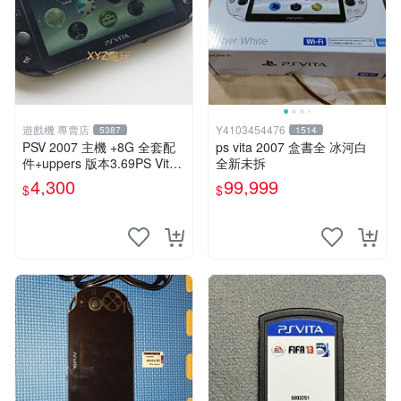
遊戲機 專賣店
Y4103454476
5387
1514
PSV 2007 主機 +8G 全套配
ps vita 2007 盒書全 冰河白
件+uppers 版本3.69PS Vita2
全新未拆
007 保修一年 9成新
4,300
99,999
$
$