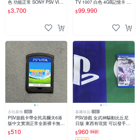
色 功能正常 SONY PSV VITA
TV 1007 白色 4GB記憶卡 PS
主機 2000~3000型 二手功能
3手把(白) 書盒完整 【台中恐
3,700
99,990
$
$
正常 賣3千5~4千也可用各式
龍電玩】
物品換
古玩基地
嘉藏珍品
33
12
PSV遊戲卡帶全民高爾夫6港
PSV游戲 女武神驅動比丘尼
版中文實測正常全新裸卡無保
日版 東西有現貨 可以發手物
售不退換單次購兩張以上再享
品 無質量問題售不退不換
510
960
94折
$
$
優惠 全民高爾夫6 PSV 港版
折扣碼