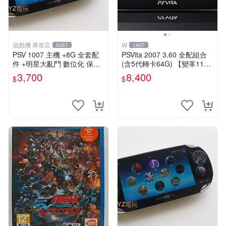
遊戲機 專賣店
W
5387
1407
PSV 1007 主機 +8G 全套配
PSVita 2007 3.60 全配組合
件 +明星大亂鬥 數位化 保修
(含5代轉卡64G) 【變革11】
一年 品質有保障
破解改好 + 水晶殼 + 硬殼包
3,700
8,400
$
$