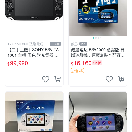
TVGAME360 恐龍電玩-台
觀己
8650
27
中店
【二手主機】SONY PSVITA
嚴選索尼 PSV2000 藍黑版 日
1001 主機 黑色 附充電器 US
版遊戲機，原廠盒裝全配齊，
B傳輸線 PS VITA PSV【台中
近乎全新狀態，中古精品值得
99,990
16,160
95折
$
$
恐龍電玩】
收藏 PSV2000 日版 游戲機
紅包裝
折扣碼