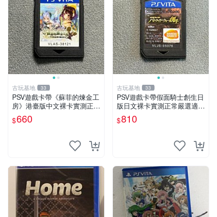
古玩基地
古玩基地
33
33
PSV遊戲卡帶《蘇菲的煉金工
PSV遊戲卡帶假面騎士創生日
房》港臺版中文裸卡實測正常
版日文裸卡實測正常嚴選適合
嚴選直銷僅售不退不換單次2
收藏2張起享優惠 假面騎士
660
810
$
$
張起享優惠 煉金工房 游戲卡
創生 PSV 卡帶
帶 PSV