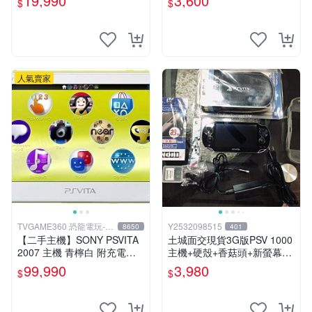
19,990
3,600
$
$
人氣賣家
TVGAME360 恐龍電玩-台
Y2532098515
8650
401
中店
【二手主機】SONY PSVITA
土城面交現貨3G版PSV 1000
2007 主機 青檸白 附充電器
主機+硬殼+香菇頭+新螢幕玻
USB傳輸線 PS VITA PSV 台
璃貼+初音掛繩+可改機版本8
99,990
3,980
$
$
中恐龍電玩
成新 一年保修如照片所有的
都附