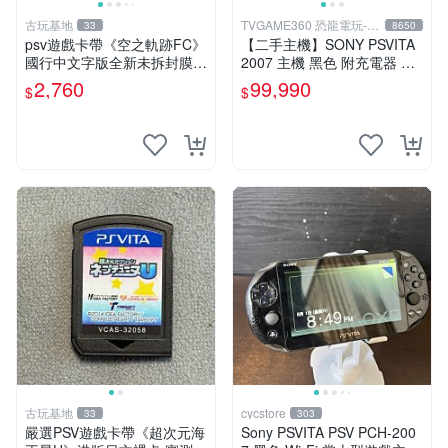
古玩基地
TVGAME360 恐龍電玩-台
33
8650
中店
psv遊戲卡帶《空之軌跡FC》
【二手主機】SONY PSVITA
國行中文字版全新未拆封膜有
2007 主機 黑色 附充電器 US
輕微使用痕跡嚴選推薦適合收
B傳輸線 PS VITA PSV【台中
2,760
99,990
$
$
藏 歲月痕跡 二手 psv 游戲卡
恐龍電玩】
帶
古玩基地
cycstore
33
303
嚴選PSV遊戲卡帶《超次元海
Sony PSVITA PSV PCH-200