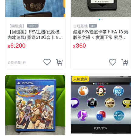
【回憶瘋】
古玩基地
4349
33
【回憶瘋】PSV主機(已改機.
嚴選PSV遊戲卡帶 FIFA 13 港
內建遊戲) 贈送512G套卡 8成
版英文裸卡 實測正常 索尼專
5新 1000型
用 不支持其他機器 買二送優
6,200
360
$
$
惠 FIFA 13 psv 港版 卡帶
近期銷量1件
人氣賣家