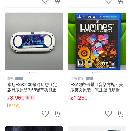
觀己
古玩基地
27
33
索尼PSV2000最終幻想限定
PSV遊戲卡帶《音樂方塊》美
版日版原裝3.65變革功能正常
版英文原裝，實測運行順暢，
背面小劃痕磨損 實物圖可查
圖示成色真實呈現，拍下即視
8,960
1,260
95折
$
$
限量珍藏 畫集 游戲機
同確認。 音樂方塊 PSV 游戲
卡帶
折扣碼