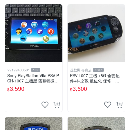
Y9199433501
遊戲機 專賣店
132
5387
Sony PlayStation Vita PSV P
PSV 1007 主機 +8G 全套配
CH-1007 主機黑 螢幕輕微老
件+神之戰 數位化 保修一年
化 可安裝遊戲 系統3.74書
品質有保障 psvita
3,590
3,600
$
$