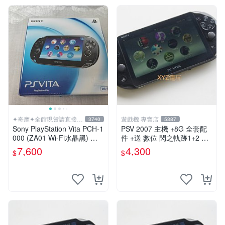
✦奇摩✦全館現貨請直接下
遊戲機 專賣店
3740
5387
標
Sony PlayStation Vita PCH-1
PSV 2007 主機 +8G 全套配
000 (ZA01 Wi-Fi水晶黑) 掌
件 +送 數位 閃之軌跡1+2 保
上遊戲機 5英吋多點觸控螢幕
修一年 品質有保障
7,600
4,300
$
$