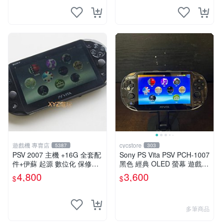
遊戲機 專賣店
cycstore
5387
303
PSV 2007 主機 +16G 全套配
Sony PS Vita PSV PCH-1007
件+伊蘇 起源 數位化 保修一
黑色 經典 OLED 螢幕 遊戲掌
年 品質有保障
機 附充電線 經典收藏 掌上型
4,800
3,600
$
$
遊戲機
多筆商品