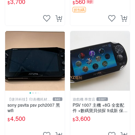
3,700
560
9折
$
$
關于質量：為避免糾紛，鑒寶
專家，收藏家和較真黨自行繞
折扣碼
道
【捷洋科技】印表機耗材專
遊戲機 專賣店
840
5387
賣
sony psvita psv pch2007 黑
PSV 1007 主機 +8G 全套配
wifi
件 +數碼寶貝偵探 9成新 保修
一年 品質有保障
4,500
3,600
$
$