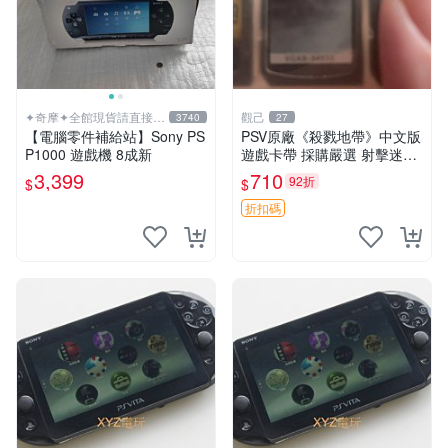
✦奇摩✦全館現貨請直接下
觀己
3740
27
標
【電腦零件補給站】Sony PS
PSV原廠《殺戮地帶》中文版
P1000 遊戲機 8成新
遊戲卡帶 採購嚴選 射擊迷必
備 成色尚佳 插入即玩 殺戮地
3,399
710
92折
$
$
帶 PSV 射擊 游戲
折扣碼