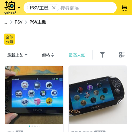
PSV主機
登
PSV
PSV主機
全部
分類
最新上架
價格
最高人氣