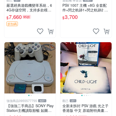
觀己
遊戲機 專賣店
27
5387
嚴選經典遊戲機變革系統，6
PSV 1007 主機 +8G 全套配
4G存儲空間，支持多款模擬
件+閃之軌跡1+閃之軌跡2 保
器享受懷舊樂趣 黑店版 PSV
修一年 品質有保障
7,660
3,700
95折
$
$
游戲 模擬器
折扣碼
強強商品0955577755
觀己
427
27
【強強二手商品】SONY Play
全新未拆封 PSV 游戲 光之子
Station主機讀取順暢 如圖全
香港版 中文 原箱附特典畫冊
部 ! 外觀完整乾淨
輝耀上市嚴選商品 光之子 港