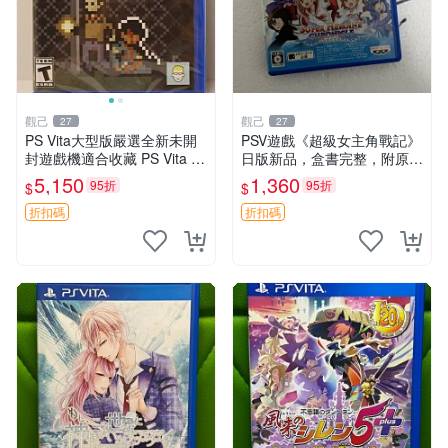
觀己
觀己
27
27
PS Vita大型版嚴選全新未開
PSV遊戲《超級女主角戰記》
封遊戲機適合收藏 PS Vita 新
日版新品，盒書完整，附原裝
型號 家用遊戲機 直營店優選
包裝，玩樂典藏款，成就全開
5,150
1,360
95折
95折
$
$
任你挑戰 超級女主角戰記 PS
V 游戲 日版 成就全開 DLC 全
折扣碼
折扣碼
通角色