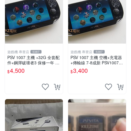
遊戲機 專賣店
遊戲機 專賣店
5387
5387
PSV 1007 主機 +32G 全套配
PSV 1007 主機 空機+充電器
件+鋼彈破壞者3 保修一年 品
+傳輸線 7-8成新 PSV1007
質有保障 psvita
一年保修
4,500
3,400
$
$