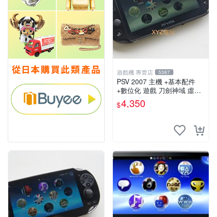
遊戲機 專賣店
5387
PSV 2007 主機 +基本配件
+數位化 遊戲 刀劍神域 虛空
幻界 保修一年
4,350
$