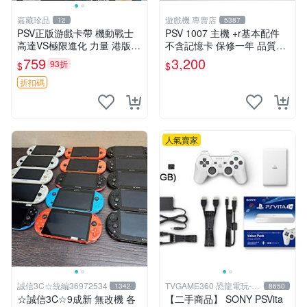
嘉藏珍品
遊戲機 專賣店
12
5387
PSV正版游戲卡帶 機動戰士
PSV 1007 主機 +r基本配件
高達VS極限進化 力量 港版中
不含記憶卡 保修一年 品質有
文 盒裝全新未開封，支持所
保障
759
3,200
93折
$
$
有日版，港版或其他地區的P
SV游戲機主機，（除外），
折扣碼
拆封後不支持退
人氣賣家
誠信3C☆統編36972534
TVGAME360 恐龍電玩-台
1342
8650
中店
☆誠信3C☆9成新 無改機 各
【二手商品】 SONY PSVita