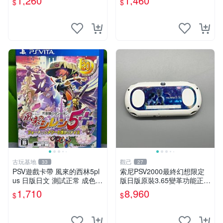
1,260
1,460
$
$
SV主機即插即玩，日本語原
如果這是你想找的游戲 請先
版，適合喜愛日系RPG玩家
查看照片確認狀態 再下單購
收藏或自用
買哦 日
古玩基地
觀己
33
27
PSV遊戲卡帶 風來的西林5pl
索尼PSV2000最終幻想限定
us 日版日文 測試正常 成色如
版日版原裝3.65變革功能正常
圖 買家自負 風來的西林5plus
背面小劃痕磨損 實物圖可查
1,710
8,960
$
$
PSV 日版
限量珍藏 畫集 游戲機