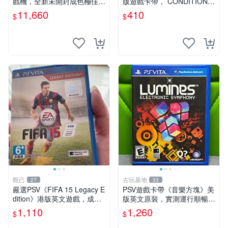
戲機，全新未開封成色極佳！
版遊戲卡帶， CONDITION尚
9新機殼完整無損，功能運作
佳，日常使用留痕，運作順
11,660
410
$
$
順暢如初。 建議收藏珍品！
暢，適合收藏。討鬼傳極 PS
電玩粉必入手！ PSV2000 PS
V 主機 卡帶
Vi
觀己
古玩基地
27
33
嚴選PSV《FIFA 15 Legacy E
PSV遊戲卡帶《音樂方塊》美
dition》港版英文遊戲，成色
版英文原裝，實測運行順暢，
幾乎全新，附原裝包裝盒及乾
圖示成色真實呈現，拍下即視
1,110
1,260
$
$
淨盤面。適合收藏與自行玩
同確認。 音樂方塊 PSV 游戲
樂，體育類遊戲不容錯過。
卡帶