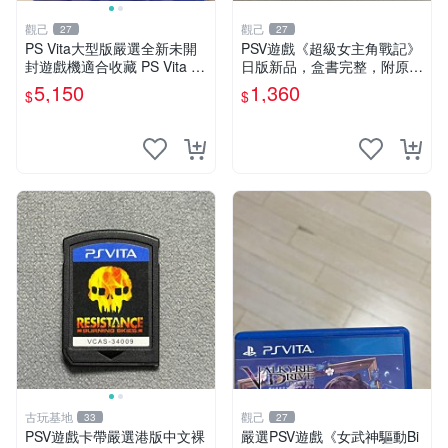
觀己
觀己
27
27
PS Vita大型版嚴選全新未開
PSV遊戲《超級女主角戰記》
封遊戲機適合收藏 PS Vita 新
日版新品，盒書完整，附原裝
型號 家用遊戲機 直營店優選
包裝，玩樂典藏款，成就全開
5,150
1,360
$
$
任你挑戰 超級女主角戰記 PS
V 游戲 日版 成就全開 DLC 全
通角色
古玩基地
觀己
33
27
PSV遊戲卡帶嚴選港版中文裸
嚴選PSV遊戲《女武神驅動Bi