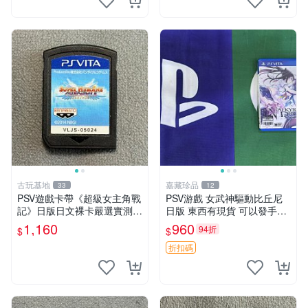
古玩基地
嘉藏珍品
33
12
PSV遊戲卡帶《超級女主角戰
PSV游戲 女武神驅動比丘尼
記》日版日文裸卡嚴選實測正
日版 東西有現貨 可以發手物
常索尼專用 超級女主角戰記
品 無質量問題售不退不換
1,160
960
94折
$
$
PSV 日版 裸卡
折扣碼