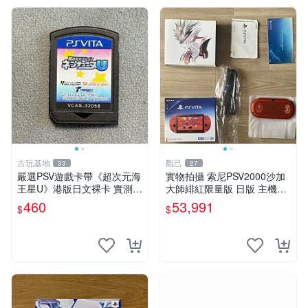
古玩基地
觀己
33
27
嚴選PSV遊戲卡帶《超次元海
實物拍攝 索尼PSV2000沙加
王星U》港版日文裸卡 實測暢
大師緋紅限量版 日版 主機全
玩 索尼專屬 psv psv游戲 psv
配齊 收藏級 電腦遊戲掌機 帶
460
53,991
$
$
游戲卡帶
盒說明書 全新未修 正規對碼
沙加大作