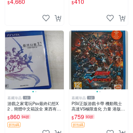
4,660
410
$
$
版 PSV 特典畫冊
ports 官方版
嘉藏珍品
嘉藏珍品
12
12
游戲之家電玩Psv最終幻想X
PSV正版游戲卡帶 機動戰士
2，簡體中文箱說全 東西有現
高達VS極限進化 力量 港版中
貨 可以發手物品 無質量問題
文 盒裝全新未開封，支持所
860
759
94折
93折
$
$
售不退不換
有日版，港版或其他地區的P
SV游戲機主機，（除外），
折扣碼
折扣碼
拆封後不支持退