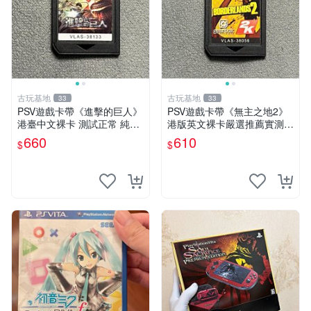
古玩基地
古玩基地
33
33
PSV遊戲卡帶《進擊的巨人》
PSV遊戲卡帶《無主之地2》
港臺中文裸卡 測試正常 純正
港版英文裸卡嚴選推薦實測正
索尼機器專用 限量優惠 巨人
常適用於Sony PSP機唯一 co
660
610
$
$
冒險 PSV遊戲 卡帶 測試正常
mpatiable 不可於其他機器運
行 訂購請以單次2張為單