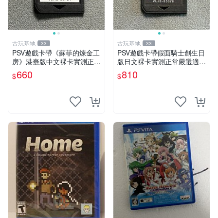
古玩基地
古玩基地
33
33
PSV遊戲卡帶《蘇菲的煉金工
PSV遊戲卡帶假面騎士創生日
房》港臺版中文裸卡實測正常
版日文裸卡實測正常嚴選適合
嚴選直銷僅售不退不換單次2
收藏2張起享優惠 假面騎士
660
810
$
$
張起享優惠 煉金工房 游戲卡
創生 PSV 卡帶
帶 PSV