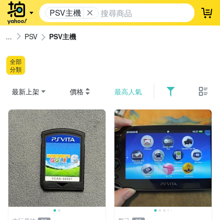
PSV主機
登
PSV
PSV主機
全部
分類
最新上架
價格
最高人氣