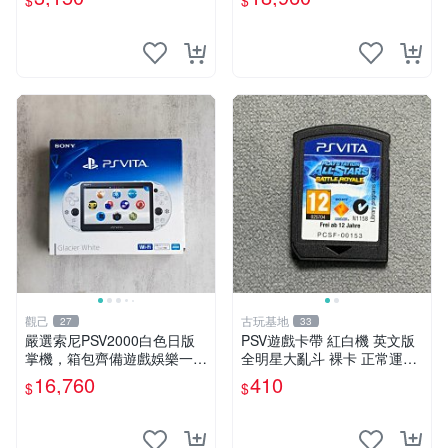
$
$
戲 公仔
色 手機遊戲掌機 Sony 游戲
機
觀己
古玩基地
27
33
嚴選索尼PSV2000白色日版
PSV遊戲卡帶 紅白機 英文版
掌機，箱包齊備遊戲娛樂一應
全明星大亂斗 裸卡 正常運行
俱全 PSV2000 索尼 電玩掌機
限索尼PSV使用 售後無退換
16,760
410
$
$
日版 品牌掌機
次購2張起第2張優惠 全明星
大亂斗 PSV裸卡 紅白機