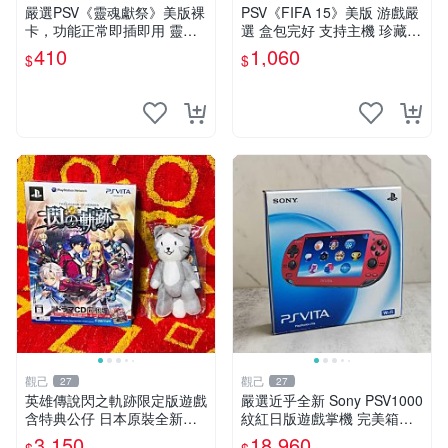
嚴選PSV《靈魂獻祭》美版裸
PSV《FIFA 15》美版 游戲嚴
卡，功能正常即插即用 靈魂
選 盒包完好 支持主機 珍藏推
獻祭 PSV 卡帶 主機兼容
薦 同城發貨 EA Sports 經典
410
1,060
$
$
游戲 PSV 主機適配 喜歡勿擾
觀己
觀己
27
27
英雄傳說閃之軌跡限定版遊戲
嚴選近乎全新 Sony PSV1000
含特典公仔 日本原裝全新未
紋紅日版遊戲掌機 完美箱套
拆封 圖像即實物 閃之軌跡 游
SONY 日本原裝 PSV1000 紅
3,150
18,960