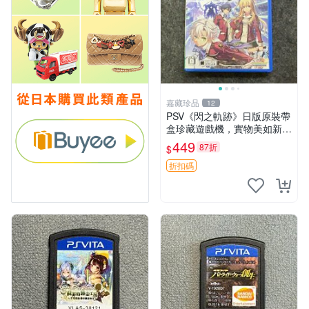
嘉藏珍品
12
PSV《閃之軌跡》日版原裝帶
盒珍藏遊戲機，實物美如新，
嚴選推薦 閃之軌跡 日版 PSV
449
87折
$
原裝帶盒
折扣碼