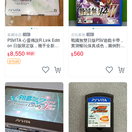
嘉藏珍品
古玩基地
12
33
PSVITA 心靈傳說R Link Editi
戰國無雙日版PSV遊戲卡帶，
on 日版限定版，幾乎全新，
實測暢玩保真成色，圖例對應
配件齊全，原裝包裝盒，說明
確保收貨，售出概不退換 戰
8,550
560
95折
$
$
書，底座，掛件，布袋，卡都
國無雙 PSV 日版 游戲 卡帶
在，游戲光盤已拆封但保存
成色 當拍即知
折扣碼