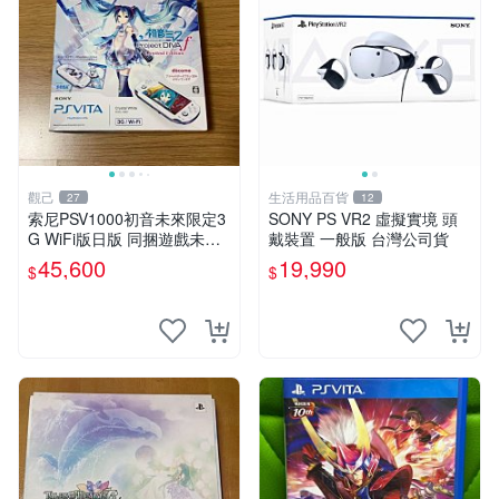
觀己
生活用品百貨
27
12
索尼PSV1000初音未來限定3
SONY PS VR2 虛擬實境 頭
G WiFi版日版 同捆遊戲未拆
戴裝置 一般版 台灣公司貨
封 貼紙新 成色美 品相佳 PSV
45,600
19,990
$
$
網路遊戲 iphonetype