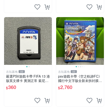
幕老化
古玩基地
古玩基地
33
33
嚴選PSV遊戲卡帶 FIFA 13 港
psv遊戲卡帶《空之軌跡FC》
版英文裸卡 實測正常 索尼專
國行中文字版全新未拆封膜有
用 不支持其他機器 買二送優
輕微使用痕跡嚴選推薦適合收
360
2,760
$
$
惠 FIFA 13 psv 港版 卡帶
藏 歲月痕跡 二手 psv 游戲卡
帶