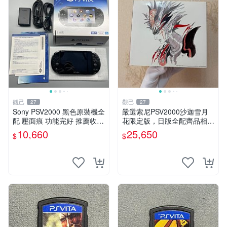
觀己
觀己
27
27
Sony PSV2000 黑色原裝機全
嚴選索尼PSV2000沙迦雪月
配 壓面痕 功能完好 推薦收藏
花限定版，日版全配齊品相極
新品等同 電腦遊戲掌機 PSV2
佳 中古掌上遊戲機 白屏新螢
10,660
25,650
$
$
000 黑 輕微刮痕 調試中 發行
幕 功能完wend
版 掌上型電玩