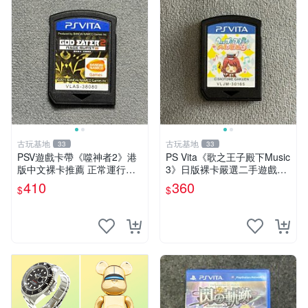
古玩基地
古玩基地
33
33
PSV遊戲卡帶《噬神者2》港
PS Vita《歌之王子殿下Music
版中文裸卡推薦 正常運行適
3》日版裸卡嚴選二手遊戲，
用PSV機嚴選商品 可收藏 港
實測功能正常，僅售不退不換
410
360
$
$
版 PSV 卡帶 噴射型 獎杯機
psv psp vita 卡帶
記憶力カード