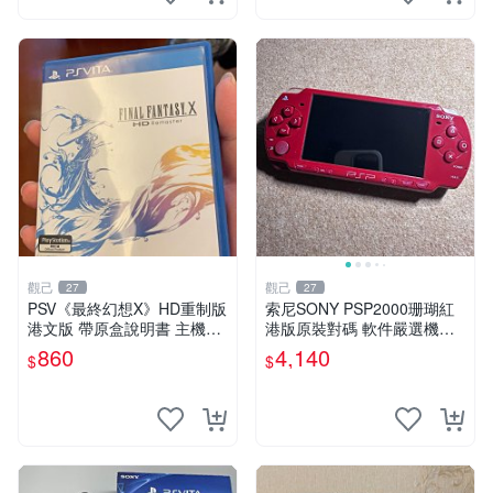
觀己
觀己
27
27
PSV《最終幻想X》HD重制版
索尼SONY PSP2000珊瑚紅
港文版 帶原盒說明書 主機相
港版原裝對碼 軟件嚴選機器
容 中文介面 現代典藏 RPG
升級鋼化玻璃 3913982 瑕疵
860
4,140
$
$
游戲 公主病 日系角色扮演 收
如圖 屏幕發黃 毛痕 PSP200
藏佳品 古早RPG 游玩好選擇
0 避免爭議 原裝升級