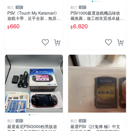
觀己
觀己
27
27
PSV《Touch My Katamari》
PSV1000嚴選遊戲機品味收
遊戲卡帶，近乎全新，無原廠
藏推薦，做工精良質感卓越
包裝，經典滾動球樂趣等你來
屏幕表現領先一代 無塑料廉
660
6,820
$
$
挑戰，嚴選好物推薦。Katam
感 上手順滑 psv1000 psv100
ari Touch 測試版
0電玩 psv1000遊戲機
觀己
觀己
27
27
嚴選索尼PSV2000粉黑版遊
嚴選PSV《討鬼傳 極》中文