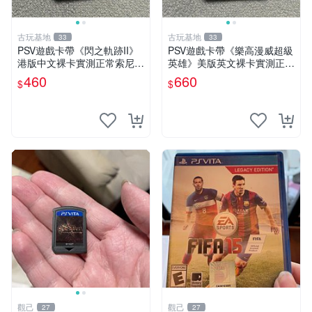
古玩基地
古玩基地
33
33
PSV遊戲卡帶《閃之軌跡II》
PSV遊戲卡帶《樂高漫威超級
港版中文裸卡實測正常索尼專
英雄》美版英文裸卡實測正常
用嚴選商品4連購享優惠 閃之
全新嚴選嚴選嚴選
460
660
$
$
軌跡II PSV 港版 中文 卡帶
觀己
觀己
27
27