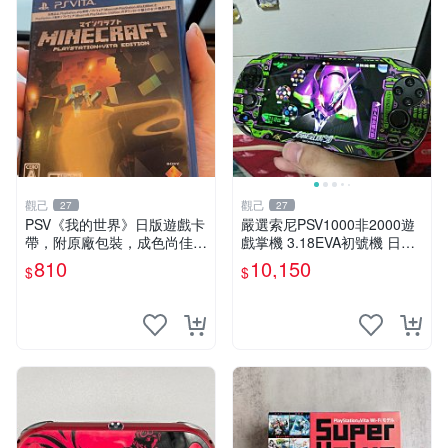
觀己
觀己
27
27
PSV《我的世界》日版遊戲卡
嚴選索尼PSV1000非2000遊
帶，附原廠包裝，成色尚佳，
戲掌機 3.18EVA初號機 日版
功能完好，嚴選推薦給喜愛冒
實物 無點無線無老化 自用清
810
10,150
$
$
險的玩家，同城交易，無退無
倉 EVA 初號機 PSV1000
換 我的世界 PS4 游戲 卡帶