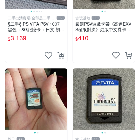
二手出清賣場(全部是二手商
古玩基地
89
33
品)
§二手§ PS VITA PSV 1007
嚴選PSV遊戲卡帶《高達EXV
黑色 + 8G記憶卡 + 日文 初音
S極限對決》港版中文裸卡 實
未來 F 2nd 遊戲卡片｜郵局
測順暢 高品質遊戲卡帶 psv
3,169
410
$
$
寄送｜未含運｜購買前請私訊
遊戲 卡帶
確認
觀己
古玩基地
27
33