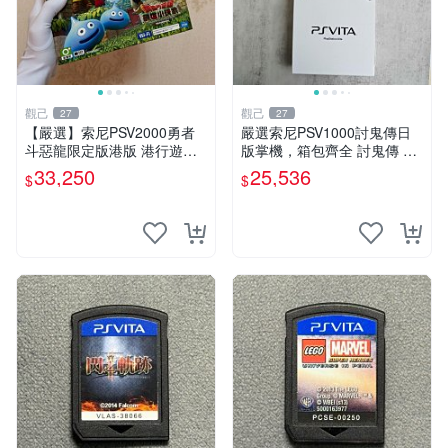
觀己
觀己
27
27
【嚴選】索尼PSV2000勇者
嚴選索尼PSV1000討鬼傳日
斗惡龍限定版港版 港行遊戲
版掌機，箱包齊全 討鬼傳 PS
機 盒包未拆 全新耳塞未開封
V1000 索尼掌機 PSV1000 討
33,250
25,536
$
$
收藏佳品 PSV2000 勇者鬥惡
鬼傳 日版 討鬼傳 限定版 PSV
龍 盒包
1000