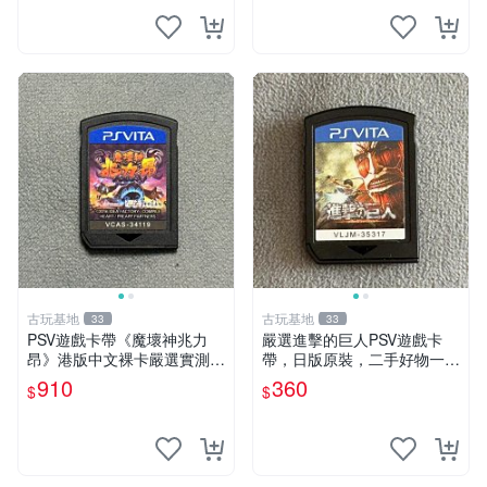
古玩基地
古玩基地
33
33
PSV遊戲卡帶《魔壞神兆力
嚴選進擊的巨人PSV遊戲卡
昂》港版中文裸卡嚴選實測無
帶，日版原裝，二手好物一口
誤索尼專用 psv 魔壞神 港版
價，支持批量優惠 進擊的巨
910
360
$
$
人 PSV 日版 卡帶 游戲機配件
電競