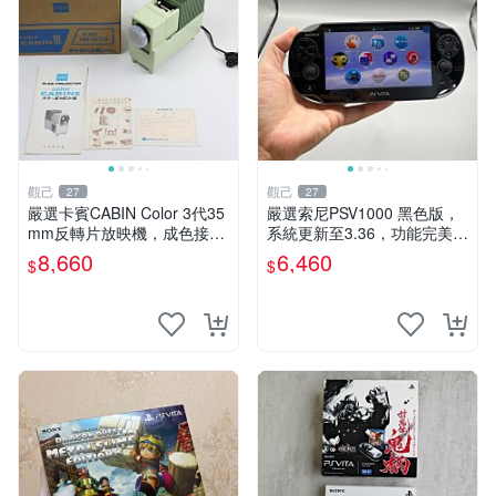
觀己
觀己
27
27
嚴選卡賓CABIN Color 3代35
嚴選索尼PSV1000 黑色版，
mm反轉片放映機，成色接近
系統更新至3.36，功能完美屏
全新，隨附原裝說明書與包裝
幕清晰，附贈原裝充電線。全
8,660
6,460
$
$
盒，支持110V電源 反轉片放
新未拆封，內存卡另售。 PS
映機 CABIN Color
V1000 PSV 紅包版