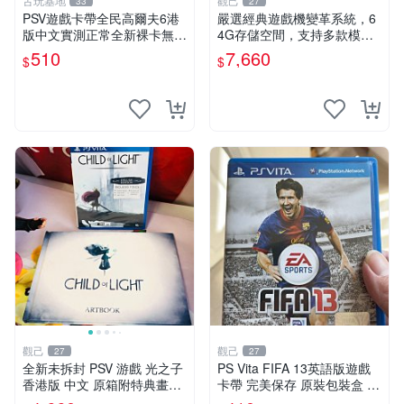
古玩基地
觀己
33
27
PSV遊戲卡帶全民高爾夫6港
嚴選經典遊戲機變革系統，6
版中文實測正常全新裸卡無保
4G存儲空間，支持多款模擬
售不退換單次購兩張以上再享
器享受懷舊樂趣 黑店版 PSV
510
7,660
$
$
優惠 全民高爾夫6 PSV 港版
游戲 模擬器
中文 卡帶
觀己
觀己
27
27
全新未拆封 PSV 游戲 光之子
PS Vita FIFA 13英語版遊戲
香港版 中文 原箱附特典畫冊
卡帶 完美保存 原裝包裝盒 推
輝耀上市嚴選商品 光之子 港
薦收藏 FIFA 13 PSVita EA S