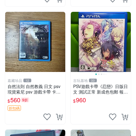
嘉藏珍品
古玩基地
12
33
自然法則 自然教義 日文 psv
PSV遊戲卡帶《忍戀》日版日
現貨索尼 psv 游戲卡帶 卡盒
文 測試正常 新成色包郵 報價
無損 版本外版 功能正常讀卡
嚴選 忍戀 PSV 日版 測試 正
560
960
9折
$
$
關于質量：為避免糾紛，鑒寶
常運行
專家，收藏家和較真黨自行繞
折扣碼
道