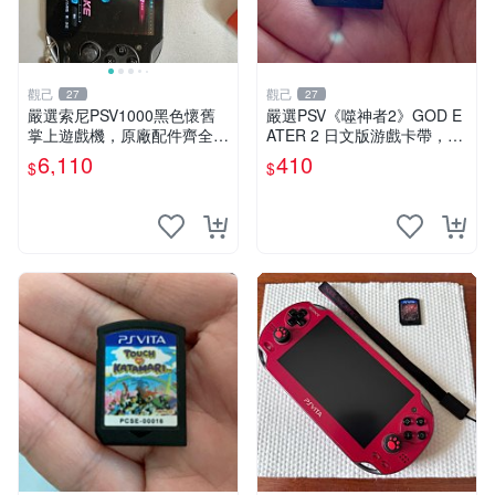
觀己
觀己
27
27
嚴選索尼PSV1000黑色懷舊
嚴選PSV《噬神者2》GOD E
掌上遊戲機，原廠配件齊全
ATER 2 日文版游戲卡帶，成
新手舊手皆可入手 懷舊遊戲
色尚佳輕微使用痕跡，功能正
6,110
410
$
$
PlayStation Vita 測試無誤 電
常無故障，適合收藏愛好者。
腦連接直通遊玩 PSV
PSV卡帶 相機 功能遊戲 嚴選
PS