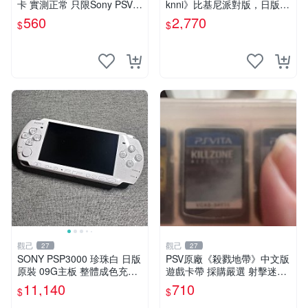
卡 實測正常 只限Sony PSV運
knni》比基尼派對版，日版原
行 二合一折扣優惠 psv 港版
裝，PSV獨佔新古態，附原裝
560
2,770
$
$
卡帶
包裝，閒置出售中。女武神 P
SV 美少女
觀己
觀己
27
27
SONY PSP3000 珍珠白 日版
PSV原廠《殺戮地帶》中文版
原裝 09G主板 整體成色充新
遊戲卡帶 採購嚴選 射擊迷必
不漂移 按鍵順滑 PSP3000
備 成色尚佳 插入即玩 殺戮地
11,140
710
$
$
電腦遊戲機 PSP1189390 屏
帶 PSV 射擊 游戲