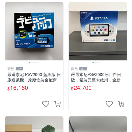
觀己
觀己
27
27
嚴選索尼 PSV2000 藍黑版 日
嚴選索尼PSV2000冰川白日
版遊戲機，原廠盒裝全配齊，
版，箱裝完整未啟用，全新如
近乎全新狀態，中古精品值得
初體驗電子新品推薦遊戲掌機
16,160
24,700
$
$
收藏 PSV2000 日版 游戲機
嚴選收藏 psv2000 日版 新三
紅包裝
色冰川 白 新品 掌上遊戲機