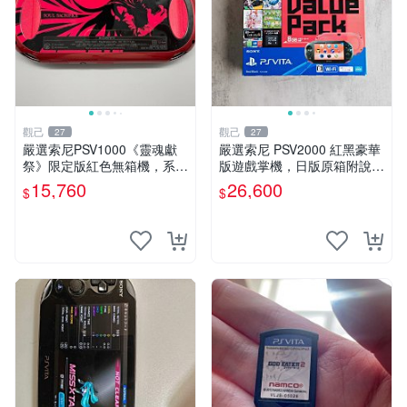
觀己
觀己
27
27
嚴選索尼PSV1000《靈魂獻
嚴選索尼 PSV2000 紅黑豪華
祭》限定版紅色無箱機，系統
版遊戲掌機，日版原箱附說明
3.65，功能完好。屏幕、攝像
書 PSV2000 紅黑色 豪華版
15,760
26,600
$
$
頭、按鍵及搖桿皆正常運作。
日版 品牌 Sony
靈魂獻祭 限定版 PSV1000 紅
色