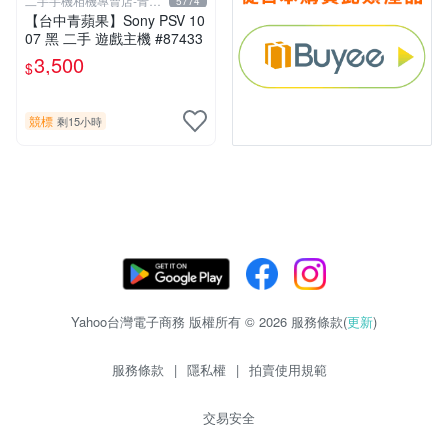
二手手機相機專賣店-青蘋
5774
果3c
【台中青蘋果】Sony PSV 10
07 黑 二手 遊戲主機 #87433
3,500
$
競標
剩15小時
Yahoo台灣電子商務 版權所有 © 2026 服務條款(
更新
)
服務條款
|
隱私權
|
拍賣使用規範
交易安全