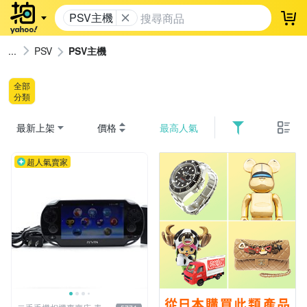
PSV主機
登
PSV
PSV主機
全部
分類
最新上架
價格
最高人氣
超人氣賣家