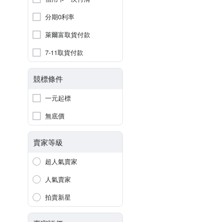
分期0利率
萊爾富取貨付款
7-11取貨付款
競標條件
一元起標
無底價
賣家等級
超人氣賣家
人氣賣家
拍賣新星