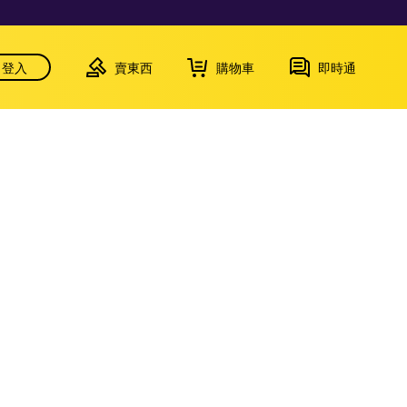
登入
賣東西
購物車
即時通