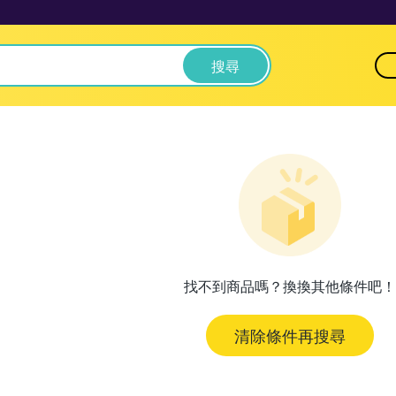
搜尋
找不到商品嗎？換換其他條件吧！
清除條件再搜尋