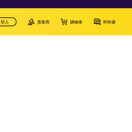
登入
賣東西
購物車
即時通