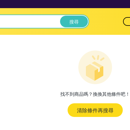
搜尋
找不到商品嗎？換換其他條件吧！
清除條件再搜尋