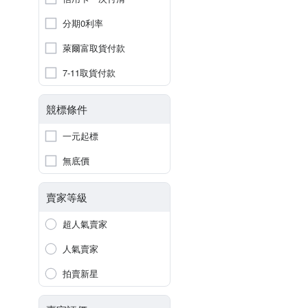
分期0利率
萊爾富取貨付款
7-11取貨付款
競標條件
一元起標
無底價
賣家等級
超人氣賣家
人氣賣家
拍賣新星