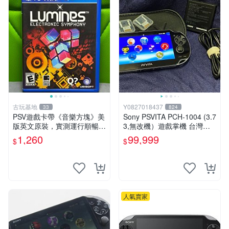
古玩基地
Y0827018437
33
824
PSV遊戲卡帶《音樂方塊》美
Sony PSVITA PCH-1004 (3.7
版英文原裝，實測運行順暢，
3,無改機）遊戲掌機 台灣公
圖示成色真實呈現，拍下即視
司貨
1,260
99,999
$
$
同確認。 音樂方塊 PSV 游戲
卡帶
人氣賣家