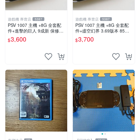
遊戲機 專賣店
遊戲機 專賣店
5387
5387
PSV 1007 主機 +8G 全套配
PSV 1007 主機 +8G 全套配
件+進擊的巨人 9成新 保修一
件+虛空幻界 3.69版本 85成
年 品質有保障
新 PS Vita1007 一年保修
3,600
3,700
$
$