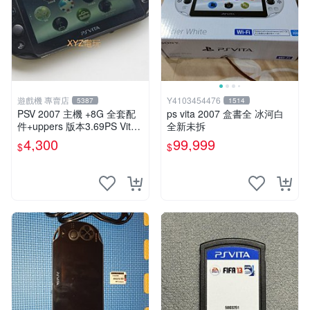
遊戲機 專賣店
Y4103454476
5387
1514
PSV 2007 主機 +8G 全套配
ps vita 2007 盒書全 冰河白
件+uppers 版本3.69PS Vita2
全新未拆
007 保修一年 9成新
4,300
99,999
$
$