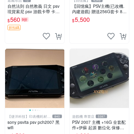
嘉藏珍品
【回憶瘋】
12
4349
自然法則 自然教義 日文 psv
【回憶瘋】PSV主機(已改機.
現貨索尼 psv 游戲卡帶 卡盒
內建遊戲) 贈送256G套卡 8成
無損 版本外版 功能正常讀卡
新 遊戲機 PSVITA
560
5,500
9折
$
$
關于質量：為避免糾紛，鑒寶
專家，收藏家和較真黨自行繞
折扣碼
道
【捷洋科技】印表機耗材專
遊戲機 專賣店
840
5387
賣
sony psvita psv pch2007 黑
PSV 2007 主機 +16G 全套配
wifi
件+伊蘇 起源 數位化 保修一
年 品質有保障