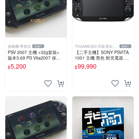
遊戲機 專賣店
TVGAME360 恐龍電玩-台
5387
8651
中店
PSV 2007 主機 +32g套裝+
【二手主機】SONY PSVITA
版本3.69 PS Vita2007 保修
1001 主機 黑色 附充電器 US
一年 8成新
B傳輸線 PS VITA PSV【台中
5,200
99,990
$
$
恐龍電玩】