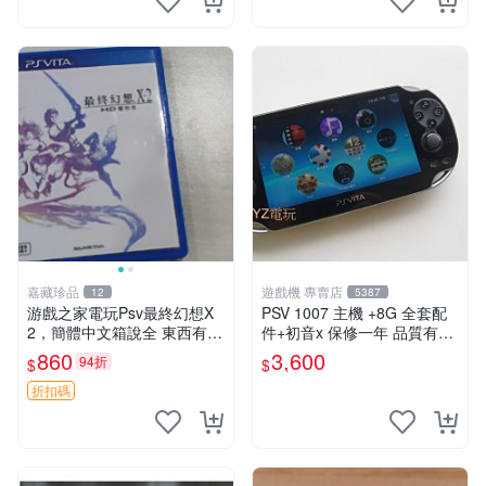
嘉藏珍品
遊戲機 專賣店
12
5387
游戲之家電玩Psv最終幻想X
PSV 1007 主機 +8G 全套配
2，簡體中文箱說全 東西有現
件+初音x 保修一年 品質有保
貨 可以發手物品 無質量問題
障
860
3,600
94折
$
$
售不退不換
折扣碼