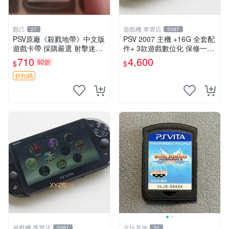
觀己
遊戲機 專賣店
27
5387
PSV原廠《殺戮地帶》中文版
PSV 2007 主機 +16G 全套配
遊戲卡帶 採購嚴選 射擊迷必
件+ 3款遊戲數位化 保修一年
備 成色尚佳 插入即玩 殺戮地
品質有保障
710
4,600
92折
$
$
帶 PSV 射擊 游戲
折扣碼
遊戲機 專賣店
古玩基地
5387
33