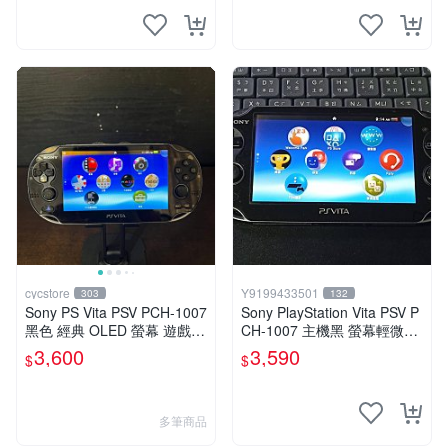
cycstore
Y9199433501
303
132
Sony PS Vita PSV PCH-1007
Sony PlayStation Vita PSV P
黑色 經典 OLED 螢幕 遊戲掌
CH-1007 主機黑 螢幕輕微老
機 附充電線 經典收藏 掌上型
化 可安裝遊戲 系統3.74書
3,600
3,590
$
$
遊戲機
多筆商品