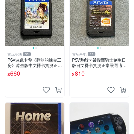
古玩基地
古玩基地
33
33
PSV遊戲卡帶《蘇菲的煉金工
PSV遊戲卡帶假面騎士創生日
房》港臺版中文裸卡實測正常
版日文裸卡實測正常嚴選適合
嚴選直銷僅售不退不換單次2
收藏2張起享優惠 假面騎士
660
810
$
$
張起享優惠 煉金工房 游戲卡
創生 PSV 卡帶
帶 PSV