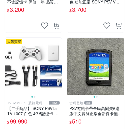
不含記憶卡 保修一年 品質有
色 功能正常 SONY PSV VITA
保障
主機 2000~3000型 二手功能
3,200
3,700
$
$
正常 賣3千5~4千也可用各式
物品換
人氣賣家
TVGAME360 恐龍電玩-台
古玩基地
8651
33
中店
【二手商品】 SONY PSVita
PSV遊戲卡帶全民高爾夫6港
TV 1007 白色 4GB記憶卡 PS
版中文實測正常全新裸卡無保
3手把(白) 書盒完整 【台中恐
售不退換單次購兩張以上再享
99,990
510
$
$
龍電玩】
優惠 全民高爾夫6 PSV 港版