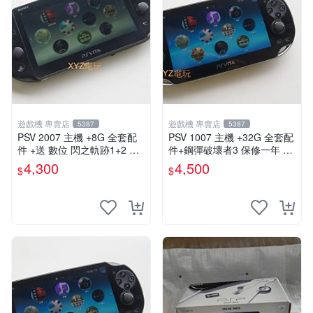
遊戲機 專賣店
遊戲機 專賣店
5387
5387
PSV 2007 主機 +8G 全套配
PSV 1007 主機 +32G 全套配
件 +送 數位 閃之軌跡1+2 保
件+鋼彈破壞者3 保修一年 品
修一年 品質有保障
質有保障 psvita
4,300
4,500
$
$