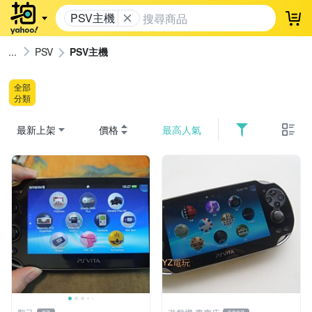
PSV主機
登
PSV
PSV主機
全部
分類
最新上架
價格
最高人氣