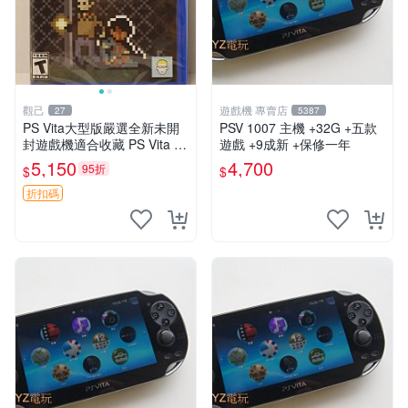
觀己
遊戲機 專賣店
27
5387
PS Vita大型版嚴選全新未開
PSV 1007 主機 +32G +五款
封遊戲機適合收藏 PS Vita 新
遊戲 +9成新 +保修一年
型號 家用遊戲機 直營店優選
5,150
4,700
95折
$
$
折扣碼