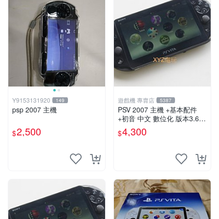
Y9153131920
遊戲機 專賣店
149
5387
psp 2007 主機
PSV 2007 主機 +基本配件
+初音 中文 數位化 版本3.69
PS Vita2007 保修一年 85成
2,500
4,300
$
$
新