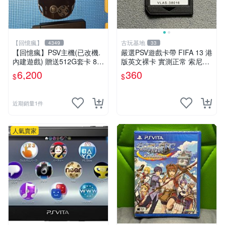
【回憶瘋】
古玩基地
4349
33
【回憶瘋】PSV主機(已改機.
嚴選PSV遊戲卡帶 FIFA 13 港
內建遊戲) 贈送512G套卡 8成
版英文裸卡 實測正常 索尼專
5新 1000型
用 不支持其他機器 買二送優
6,200
360
$
$
惠 FIFA 13 psv 港版 卡帶
近期銷量1件
人氣賣家