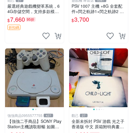
觀己
遊戲機 專賣店
27
5387
嚴選經典遊戲機變革系統，6
PSV 1007 主機 +8G 全套配
4G存儲空間，支持多款模擬
件+閃之軌跡1+閃之軌跡2 保
器享受懷舊樂趣 黑店版 PSV
修一年 品質有保障
7,660
3,700
95折
$
$
游戲 模擬器
折扣碼
強強商品0955577755
觀己
427
27
【強強二手商品】SONY Play
全新未拆封 PSV 游戲 光之子
Station主機讀取順暢 如圖全
香港版 中文 原箱附特典畫冊
部 ! 外觀完整乾淨
輝耀上市嚴選商品 光之子 港