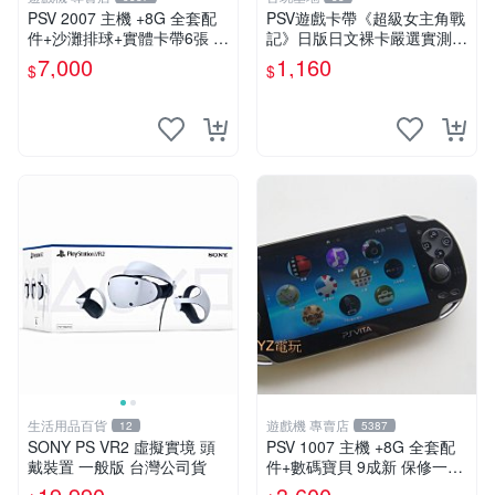
PSV 2007 主機 +8G 全套配
PSV遊戲卡帶《超級女主角戰
件+沙灘排球+實體卡帶6張 保
記》日版日文裸卡嚴選實測正
修一年 品質有保障
常索尼專用 超級女主角戰記
7,000
1,160
$
$
PSV 日版 裸卡
生活用品百貨
遊戲機 專賣店
12
5387
SONY PS VR2 虛擬實境 頭
PSV 1007 主機 +8G 全套配
戴裝置 一般版 台灣公司貨
件+數碼寶貝 9成新 保修一年
品質有保障 psvita