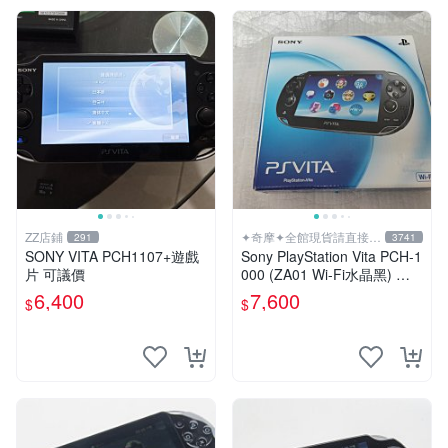
ZZ店鋪
✦奇摩✦全館現貨請直接下
291
3741
標
SONY VITA PCH1107+遊戲
Sony PlayStation Vita PCH-1
片 可議價
000 (ZA01 Wi-Fi水晶黑) 掌
上遊戲機 5英吋多點觸控螢幕
6,400
7,600
$
$