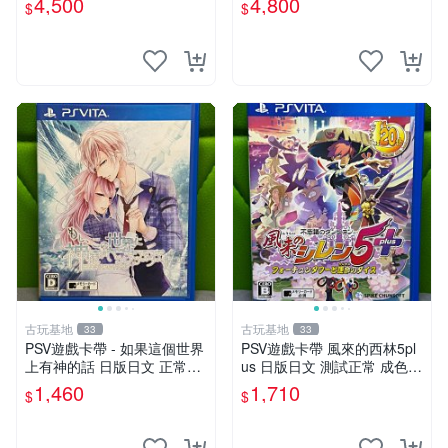
4,500
4,800
$
$
古玩基地
古玩基地
33
33
PSV遊戲卡帶 - 如果這個世界
PSV遊戲卡帶 風來的西林5pl
上有神的話 日版日文 正常可
us 日版日文 測試正常 成色如
玩 神秘成色參考圖 售後不退
圖 買家自負 風來的西林5plus
1,460
1,710
$
$
如果這是你想找的游戲 請先
PSV 日版
查看照片確認狀態 再下單購
買哦 日