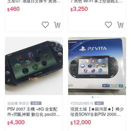
王星U》港版日文裸卡 實測暢
7 黑色 Wi-Fi 掌上型遊戲主機
玩 索尼專屬 psv psv游戲 psv
輕薄版 OLED後繼機 收藏熱
460
3,250
$
$
游戲卡帶
門
遊戲機 專賣店
Y2532098515
5387
401
PSV 2007 主機 +8G 全套配
現貨土城【★銀河星★】稀少
件+閃亂神樂 數位化 psv2007
珍貴SONY全新PSV 2000主
主機
機.可轉換中文.全新PSV未使
4,300
12,000
$
$
用