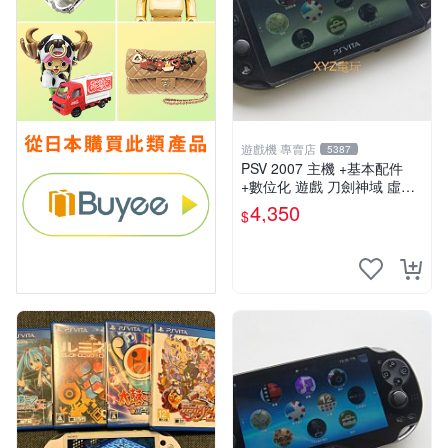
遊戲機 專賣店
5387
PSV 2007 主機 +基本配件
+數位化 遊戲 刀劍神域 虛空
幻界 保修一年
4,350
$