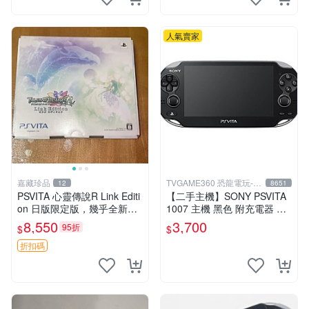
人氣賣家
嘉藏珍品
TVGAME360 恐龍電玩-台
12
8651
中店
PSVITA 心靈傳說R Link Editi
【二手主機】SONY PSVITA
on 日版限定版，幾乎全新，
1007 主機 黑色 附充電器 US
配件齊全，原裝包裝盒，說明
B傳輸線 PS VITA PSV【台中
8,550
3,700
95折
$
$
書，底座，掛件，布袋，卡都
恐龍電玩】
在，游戲光盤已拆封但保存
折扣碼