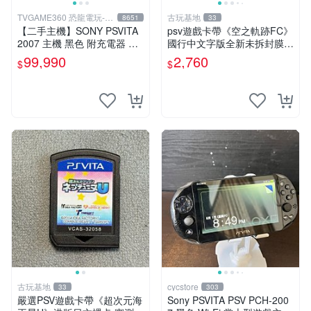
TVGAME360 恐龍電玩-台
古玩基地
8651
33
中店
【二手主機】SONY PSVITA
psv遊戲卡帶《空之軌跡FC》
2007 主機 黑色 附充電器 US
國行中文字版全新未拆封膜有
B傳輸線 PS VITA PSV【台中
輕微使用痕跡嚴選推薦適合收
99,990
2,760
$
$
恐龍電玩】
藏 歲月痕跡 二手 psv 游戲卡
帶
古玩基地
cycstore
33
303
嚴選PSV遊戲卡帶《超次元海
Sony PSVITA PSV PCH-200