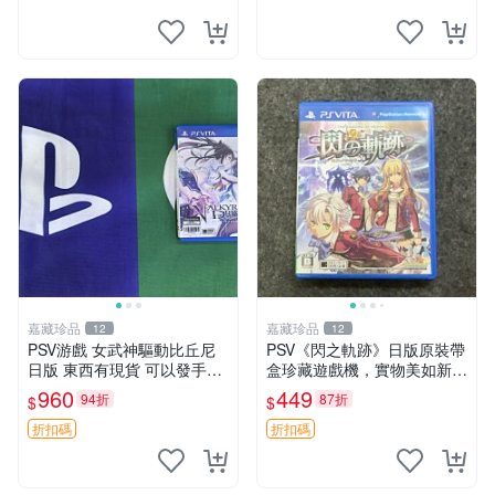
中文 卡帶
嘉藏珍品
嘉藏珍品
12
12
PSV游戲 女武神驅動比丘尼
PSV《閃之軌跡》日版原裝帶
日版 東西有現貨 可以發手物
盒珍藏遊戲機，實物美如新，
品 無質量問題售不退不換
嚴選推薦 閃之軌跡 日版 PSV
960
449
94折
87折
$
$
原裝帶盒
折扣碼
折扣碼