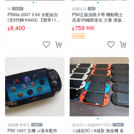
W
嘉藏珍品
1407
12
PSVita 2007 3.60 全配組合
PSV正版游戲卡帶 機動戰士
(含5代轉卡64G) 【變革11】
高達VS極限進化 力量 港版中
破解改好 + 水晶殼 + 硬殼包
文 盒裝全新未開封，支持所
8,400
759
93折
$
$
有日版，港版或其他地區的P
SV游戲機主機，（除外），
折扣碼
拆封後不支持退
遊戲機 專賣店
誠信3C☆統編36972534
5387
1342
PSV 1007 主機 +r基本配件
☆誠信3C☆9成新 無改機 各