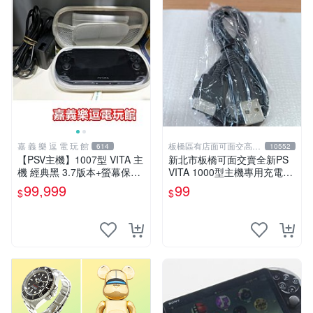
嘉 義 樂 逗 電 玩 館
板橋區有店面可面交高價
614
10552
回收電玩
【PSV主機】1007型 VITA 主
新北市板橋可面交賣全新PS
機 經典黑 3.7版本+螢幕保護
VITA 1000型主機專用充電
貼+主機收納包【9成新】✪中
線....超便宜只賣99元
99,999
99
$
$
古二手✪嘉義樂逗電玩館