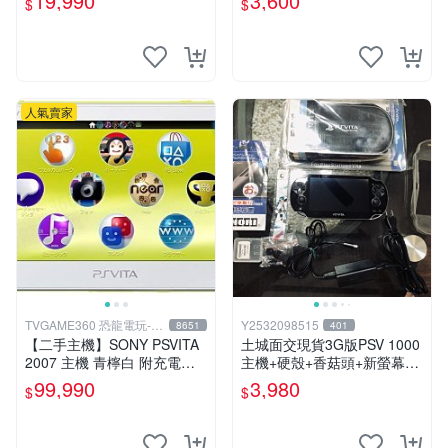
19,990
3,600
$
$
人氣賣家
TVGAME360 恐龍電玩-台
Y2532098515
8651
401
中店
【二手主機】SONY PSVITA
土城面交現貨3G版PSV 1000
2007 主機 青檸白 附充電器
主機+硬殼+香菇頭+新螢幕玻
USB傳輸線 PS VITA PSV 台
璃貼+初音掛繩+可改機版本8
99,990
3,980
$
$
中恐龍電玩
成新 一年保修如照片所有的
都附