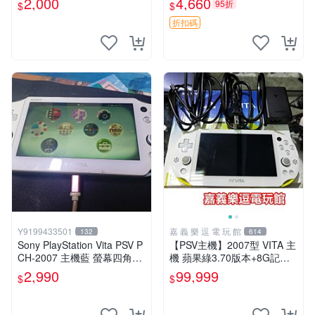
2,000
4,660
95折
$
$
版 PSV 特典畫冊
折扣碼
Y9199433501
嘉 義 樂 逗 電 玩 館
132
614
Sony PlayStation Vita PSV P
【PSV主機】2007型 VITA 主
CH-2007 主機藍 螢幕四角略
機 蘋果綠3.70版本+8G記憶
暗 可安裝遊戲 系統3.74書
卡+螢幕保護貼【9成新】✪中
2,990
99,999
$
$
古二手✪嘉義樂逗電玩館