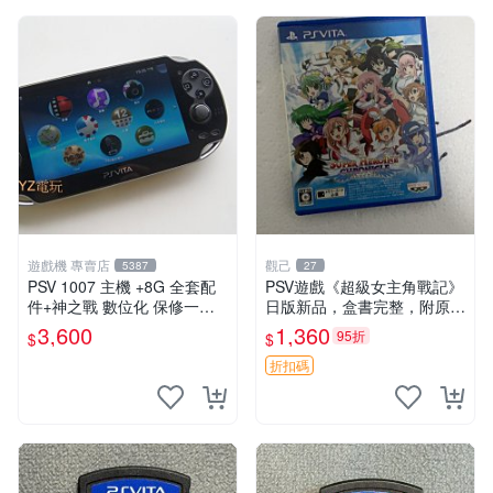
遊戲機 專賣店
觀己
5387
27
PSV 1007 主機 +8G 全套配
PSV遊戲《超級女主角戰記》
件+神之戰 數位化 保修一年
日版新品，盒書完整，附原裝
品質有保障 psvita
包裝，玩樂典藏款，成就全開
3,600
1,360
95折
$
$
任你挑戰 超級女主角戰記 PS
V 游戲 日版 成就全開 DLC 全
折扣碼
通角色