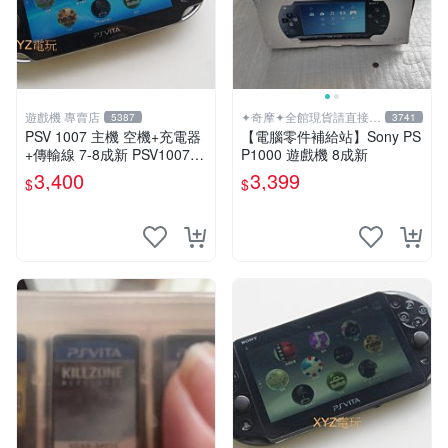
遊戲機 專賣店
✦奇摩✦全館現貨請直接下
5387
3741
標
PSV 1007 主機 空機+充電器
【電腦零件補給站】Sony PS
+傳輸線 7-8成新 PSV1007
P1000 遊戲機 8成新
一年保修
3,400
3,399
$
$