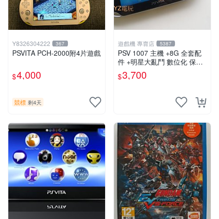
Y8326304222
遊戲機 專賣店
367
5387
PSVITA PCH-2000附4片遊戲
PSV 1007 主機 +8G 全套配
件 +明星大亂鬥 數位化 保修
一年 品質有保障
4,000
3,700
$
$
競標
剩4天