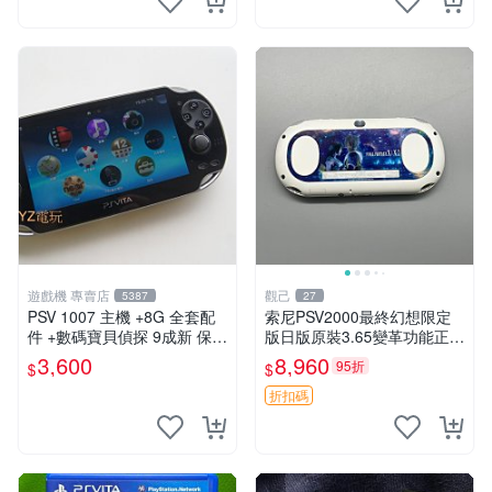
遊戲機 專賣店
觀己
5387
27
PSV 1007 主機 +8G 全套配
索尼PSV2000最終幻想限定
件 +數碼寶貝偵探 9成新 保修
版日版原裝3.65變革功能正常
一年 品質有保障
背面小劃痕磨損 實物圖可查
3,600
8,960
95折
$
$
限量珍藏 畫集 游戲機
折扣碼