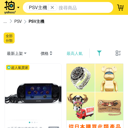
PSV主機
登
PSV
PSV主機
全部
分類
最新上架
價格
最高人氣
超人氣賣家