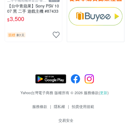
二手手機相機專賣店-青蘋
5773
果3c
【台中青蘋果】Sony PSV 10
07 黑 二手 遊戲主機 #87433
3,500
$
競標
剩1天
Yahoo台灣電子商務 版權所有 © 2026 服務條款(
更新
)
服務條款
|
隱私權
|
拍賣使用規範
交易安全