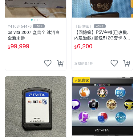
Y4103454476
【回憶瘋】
1514
4349
ps vita 2007 盒書全 冰河白
【回憶瘋】PSV主機(已改機.
全新未拆
內建遊戲) 贈送512G套卡 8成
5新 1000型
99,999
6,200
$
$
近期銷量1件
人氣賣家