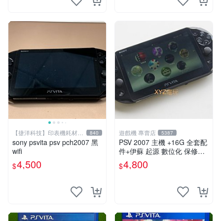
【捷洋科技】印表機耗材專
遊戲機 專賣店
840
5387
賣
sony psvita psv pch2007 黑
PSV 2007 主機 +16G 全套配
wifi
件+伊蘇 起源 數位化 保修一
年 品質有保障
4,500
4,800
$
$