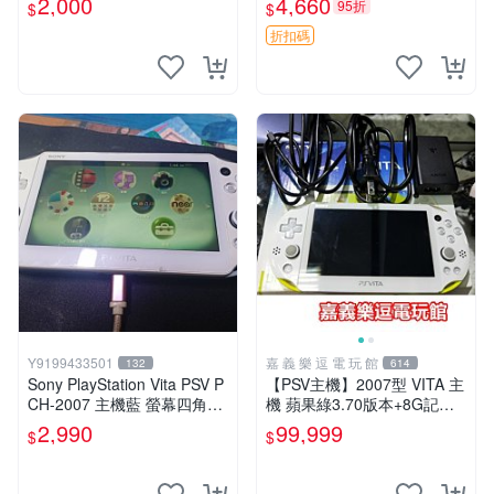
2,000
4,660
95折
$
$
版 PSV 特典畫冊
折扣碼
Y9199433501
嘉 義 樂 逗 電 玩 館
132
614
Sony PlayStation Vita PSV P
【PSV主機】2007型 VITA 主
CH-2007 主機藍 螢幕四角略
機 蘋果綠3.70版本+8G記憶
暗 可安裝遊戲 系統3.74書
卡+螢幕保護貼【9成新】✪中
2,990
99,999
$
$
古二手✪嘉義樂逗電玩館