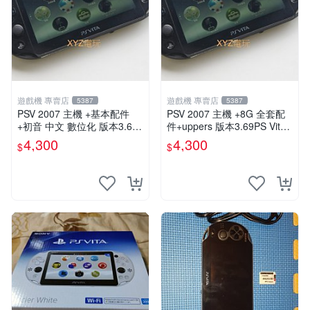
遊戲機 專賣店
遊戲機 專賣店
5387
5387
PSV 2007 主機 +基本配件
PSV 2007 主機 +8G 全套配
+初音 中文 數位化 版本3.69
件+uppers 版本3.69PS Vita2
PS Vita2007 保修一年 85成
007 保修一年 9成新
4,300
4,300
$
$
新