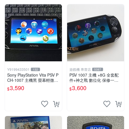
Y9199433501
遊戲機 專賣店
132
5387
Sony PlayStation Vita PSV P
PSV 1007 主機 +8G 全套配
CH-1007 主機黑 螢幕輕微老
件+神之戰 數位化 保修一年
化 可安裝遊戲 系統3.74書
品質有保障 psvita
3,590
3,600
$
$