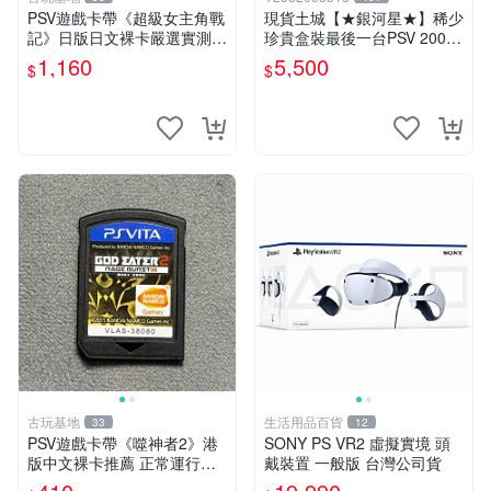
PSV遊戲卡帶《超級女主角戰
現貨土城【★銀河星★】稀少
記》日版日文裸卡嚴選實測正
珍貴盒裝最後一台PSV 2000
常索尼專用 超級女主角戰記
主機.PSV2000 品質保證日版
1,160
5,500
$
$
PSV 日版 裸卡
可轉換中文
古玩基地
生活用品百貨
33
12
PSV遊戲卡帶《噬神者2》港
SONY PS VR2 虛擬實境 頭
版中文裸卡推薦 正常運行適
戴裝置 一般版 台灣公司貨
用PSV機嚴選商品 可收藏 港