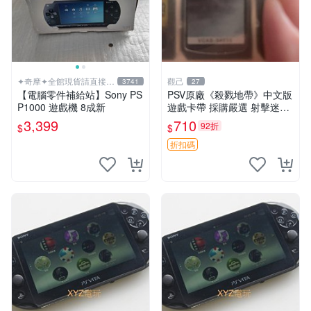
✦奇摩✦全館現貨請直接下
觀己
3741
27
標
【電腦零件補給站】Sony PS
PSV原廠《殺戮地帶》中文版
P1000 遊戲機 8成新
遊戲卡帶 採購嚴選 射擊迷必
備 成色尚佳 插入即玩 殺戮地
3,399
710
92折
$
$
帶 PSV 射擊 游戲
折扣碼