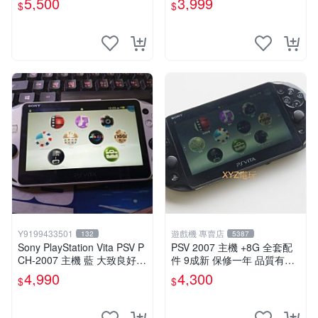
5,500
3,999
$
$
Y9199433501
遊戲機 專賣店
132
5387
Sony PlayStation Vita PSV P
PSV 2007 主機 +8G 全套配
CH-2007 主機 藍 大致良好
件 9成新 保修一年 品質有保
送絕版YAMATO保殼
障
4,990
4,300
$
$