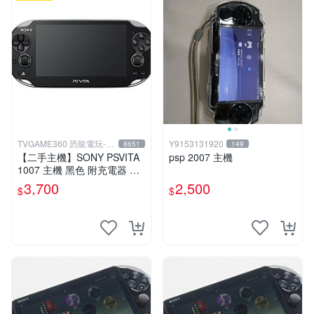
TVGAME360 恐龍電玩-台
Y9153131920
8651
149
中店
【二手主機】SONY PSVITA
psp 2007 主機
1007 主機 黑色 附充電器 US
B傳輸線 PS VITA PSV【台中
3,700
2,500
$
$
恐龍電玩】