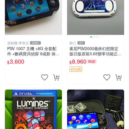
遊戲機 專賣店
觀己
5387
27
PSV 1007 主機 +8G 全套配
索尼PSV2000最終幻想限定
件 +數碼寶貝偵探 9成新 保修
版日版原裝3.65變革功能正常
一年 品質有保障
背面小劃痕磨損 實物圖可查
3,600
8,960
95折
$
$
限量珍藏 畫集 游戲機
折扣碼