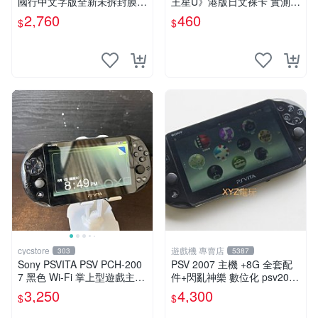
國行中文字版全新未拆封膜有
王星U》港版日文裸卡 實測暢
輕微使用痕跡嚴選推薦適合收
玩 索尼專屬 psv psv游戲 psv
2,760
460
$
$
藏 歲月痕跡 二手 psv 游戲卡
游戲卡帶
帶
cycstore
遊戲機 專賣店
303
5387
Sony PSVITA PSV PCH-200
PSV 2007 主機 +8G 全套配
7 黑色 Wi-Fi 掌上型遊戲主機
件+閃亂神樂 數位化 psv2007
輕薄版 OLED後繼機 收藏熱
主機
3,250
4,300
$
$
門