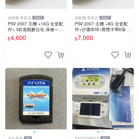
遊戲機 專賣店
遊戲機 專賣店
5387
5387
PSV 2007 主機 +16G 全套配
PSV 2007 主機 +8G 全套配
件+ 3款遊戲數位化 保修一年
件+沙灘排球+實體卡帶6張 保
品質有保障
修一年 品質有保障
4,600
7,000
$
$
古玩基地
Y2532098515
33
401