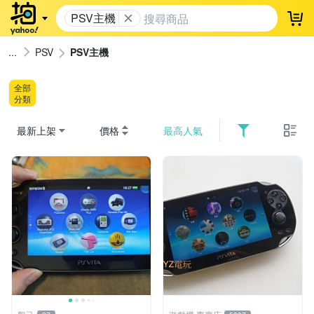
PSV主機
登
PSV
PSV主機
全部
分類
最新上架
價格
最高人氣