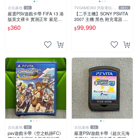
古玩基地
TVGAME360 恐龍電玩-台
33
8651
中店
嚴選PSV遊戲卡帶 FIFA 13 港
【二手主機】SONY PSVITA
版英文裸卡 實測正常 索尼專
2007 主機 黑色 附充電器 US
用 不支持其他機器 買二送優
B傳輸線 PS VITA PSV【台中
360
99,990
$
$
惠 FIFA 13 psv 港版 卡帶
恐龍電玩】
古玩基地
古玩基地
33
33
psv遊戲卡帶《空之軌跡FC》
嚴選PSV遊戲卡帶《超次元海