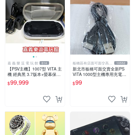
嘉 義 樂 逗 電 玩 館
板橋區有店面可面交高價
614
10552
回收電玩
【PSV主機】1007型 VITA 主
新北市板橋可面交賣全新PS
機 經典黑 3.7版本+螢幕保護
VITA 1000型主機專用充電
貼+主機收納包【9成新】✪中
線....超便宜只賣99元
99,999
99
$
$
古二手✪嘉義樂逗電玩館