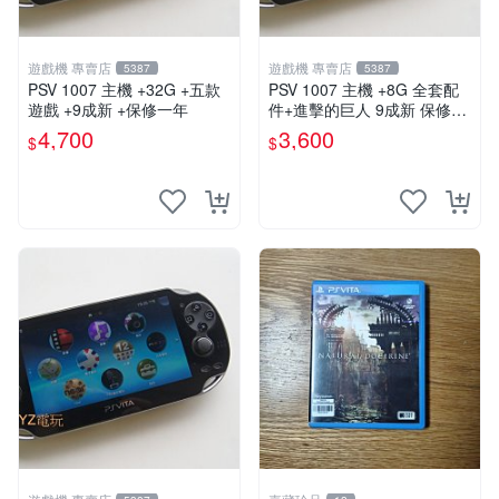
遊戲機 專賣店
遊戲機 專賣店
5387
5387
PSV 1007 主機 +32G +五款
PSV 1007 主機 +8G 全套配
遊戲 +9成新 +保修一年
件+進擊的巨人 9成新 保修一
年 品質有保障
4,700
3,600
$
$