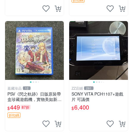
中文 卡帶
嘉藏珍品
ZZ店鋪
12
291
PSV《閃之軌跡》日版原裝帶
SONY VITA PCH1107+遊戲
盒珍藏遊戲機，實物美如新，
片 可議價
嚴選推薦 閃之軌跡 日版 PSV
449
6,400
87折
$
$
原裝帶盒
折扣碼