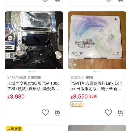
Y2532098515
嘉藏珍品
401
12
土城面交現貨3G版PSV 1000
PSVITA 心靈傳說R Link Editi
主機+硬殼+香菇頭+新螢幕玻
on 日版限定版，幾乎全新，
璃貼+初音掛繩+可改機版本8
配件齊全，原裝包裝盒，說明
3,980
8,550
95折
$
$
成新 一年保修如照片所有的
書，底座，掛件，布袋，卡都
都附
在，游戲光盤已拆封但保存
折扣碼
人氣賣家