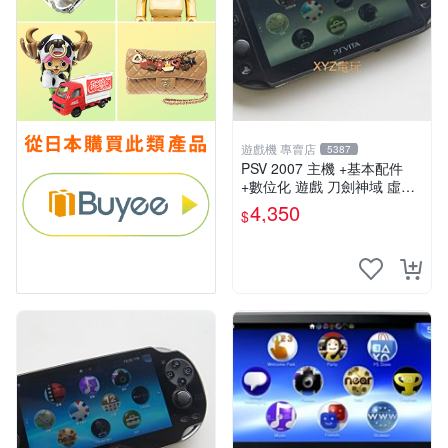
遊戲機 專賣店
5387
PSV 2007 主機 +基本配件
+數位化 遊戲 刀劍神域 虛空
幻界 保修一年
4,350
$