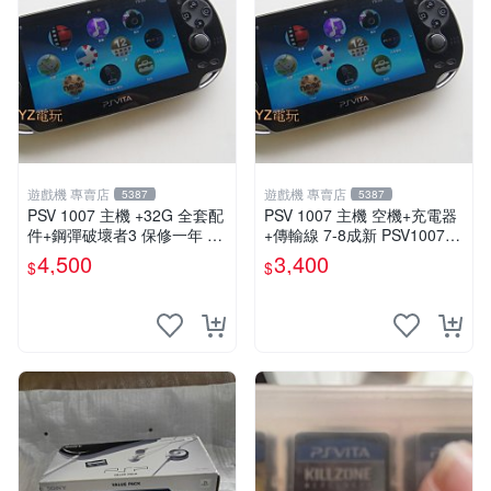
遊戲機 專賣店
遊戲機 專賣店
5387
5387
PSV 1007 主機 +32G 全套配
PSV 1007 主機 空機+充電器
件+鋼彈破壞者3 保修一年 品
+傳輸線 7-8成新 PSV1007
質有保障 psvita
一年保修
4,500
3,400
$
$