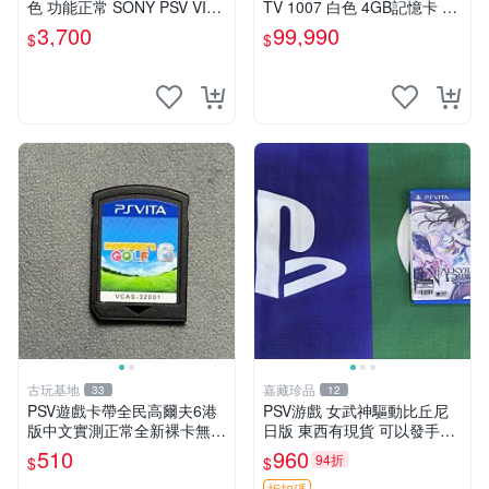
色 功能正常 SONY PSV VITA
TV 1007 白色 4GB記憶卡 PS
主機 2000~3000型 二手功能
3手把(白) 書盒完整 【台中恐
3,700
99,990
$
$
正常 賣3千5~4千也可用各式
龍電玩】
物品換
古玩基地
嘉藏珍品
33
12
PSV遊戲卡帶全民高爾夫6港
PSV游戲 女武神驅動比丘尼
版中文實測正常全新裸卡無保
日版 東西有現貨 可以發手物
售不退換單次購兩張以上再享
品 無質量問題售不退不換
510
960
94折
$
$
優惠 全民高爾夫6 PSV 港版
折扣碼