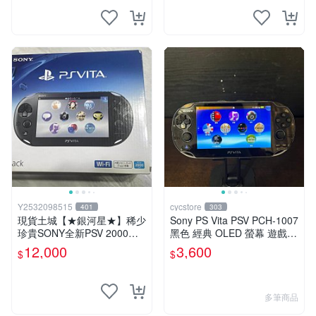
Y2532098515
cycstore
401
303
現貨土城【★銀河星★】稀少
Sony PS Vita PSV PCH-1007
珍貴SONY全新PSV 2000主
黑色 經典 OLED 螢幕 遊戲掌
機.可轉換中文.全新PSV未使
機 附充電線 經典收藏 掌上型
12,000
3,600
$
$
用
遊戲機
多筆商品