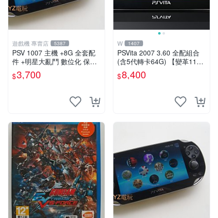
遊戲機 專賣店
W
5387
1407
PSV 1007 主機 +8G 全套配
PSVita 2007 3.60 全配組合
件 +明星大亂鬥 數位化 保修
(含5代轉卡64G) 【變革11】
一年 品質有保障
破解改好 + 水晶殼 + 硬殼包
3,700
8,400
$
$