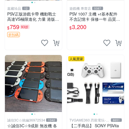
嘉藏珍品
遊戲機 專賣店
12
5387
PSV正版游戲卡帶 機動戰士
PSV 1007 主機 +r基本配件
高達VS極限進化 力量 港版中
不含記憶卡 保修一年 品質有
文 盒裝全新未開封，支持所
保障
759
3,200
93折
$
$
有日版，港版或其他地區的P
SV游戲機主機，（除外），
折扣碼
拆封後不支持退
人氣賣家
誠信3C☆統編36972534
TVGAME360 恐龍電玩-台
1342
8651
中店
☆誠信3C☆9成新 無改機 各
【二手商品】 SONY PSVita