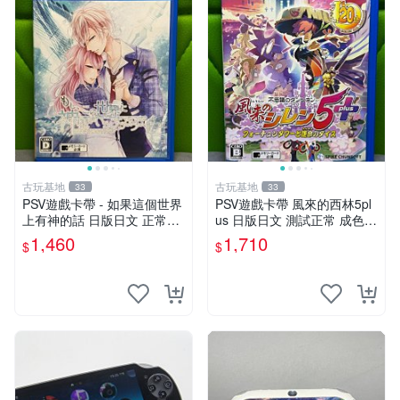
古玩基地
古玩基地
33
33
PSV遊戲卡帶 - 如果這個世界
PSV遊戲卡帶 風來的西林5pl
上有神的話 日版日文 正常可
us 日版日文 測試正常 成色如
玩 神秘成色參考圖 售後不退
圖 買家自負 風來的西林5plus
1,460
1,710
$
$
如果這是你想找的游戲 請先
PSV 日版
查看照片確認狀態 再下單購
買哦 日