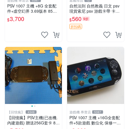
遊戲機 專賣店
嘉藏珍品
5387
12
PSV 1007 主機 +8G 全套配
自然法則 自然教義 日文 psv
件+虛空幻界 3.69版本 85成
現貨索尼 psv 游戲卡帶 卡盒
新 PS Vita1007 一年保修
無損 版本外版 功能正常讀卡
3,700
560
9折
$
$
關于質量：為避免糾紛，鑒寶
專家，收藏家和較真黨自行繞
折扣碼
道
【回憶瘋】
遊戲機 專賣店
4349
5387
【回憶瘋】PSV主機(已改機.
PSV 1007 主機 +16G全套配
內建遊戲) 贈送256G套卡 8成
件+5款遊戲 數位化 保修一年
新 遊戲機 PSVITA
品質有保障