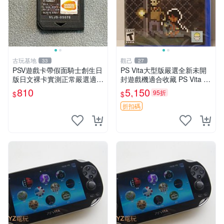
古玩基地
觀己
33
27
PSV遊戲卡帶假面騎士創生日
PS Vita大型版嚴選全新未開
版日文裸卡實測正常嚴選適合
封遊戲機適合收藏 PS Vita 新
收藏2張起享優惠 假面騎士
型號 家用遊戲機 直營店優選
810
5,150
95折
$
$
創生 PSV 卡帶
折扣碼