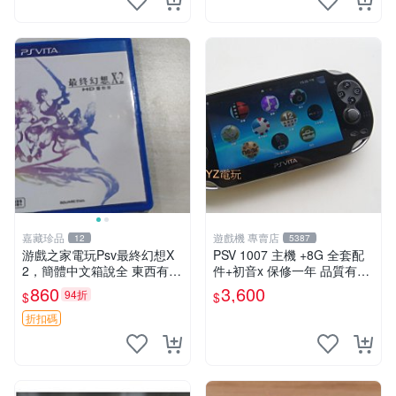
嘉藏珍品
遊戲機 專賣店
12
5387
游戲之家電玩Psv最終幻想X
PSV 1007 主機 +8G 全套配
2，簡體中文箱說全 東西有現
件+初音x 保修一年 品質有保
貨 可以發手物品 無質量問題
障
860
3,600
94折
$
$
售不退不換
折扣碼