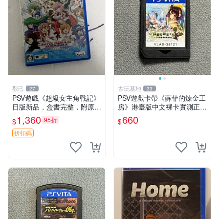
觀己
古玩基地
27
33
PSV遊戲《超級女主角戰記》
PSV遊戲卡帶《蘇菲的煉金工
日版新品，盒書完整，附原裝
房》港臺版中文裸卡實測正常
包裝，玩樂典藏款，成就全開
嚴選直銷僅售不退不換單次2
1,360
660
95折
$
$
任你挑戰 超級女主角戰記 PS
張起享優惠 煉金工房 游戲卡
V 游戲 日版 成就全開 DLC 全
帶 PSV
折扣碼
通角色