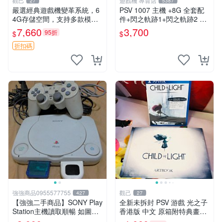
觀己
遊戲機 專賣店
27
5387
嚴選經典遊戲機變革系統，6
PSV 1007 主機 +8G 全套配
4G存儲空間，支持多款模擬
件+閃之軌跡1+閃之軌跡2 保
器享受懷舊樂趣 黑店版 PSV
修一年 品質有保障
7,660
3,700
95折
$
$
游戲 模擬器
折扣碼
強強商品0955577755
觀己
427
27
【強強二手商品】SONY Play
全新未拆封 PSV 游戲 光之子
Station主機讀取順暢 如圖全
香港版 中文 原箱附特典畫冊
部 ! 外觀完整乾淨
輝耀上市嚴選商品 光之子 港