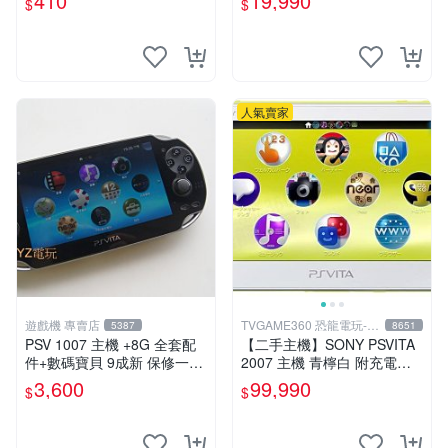
410
19,990
$
$
版 PSV 卡帶 噴射型 獎杯機
記憶力カード
人氣賣家
遊戲機 專賣店
TVGAME360 恐龍電玩-台
5387
8651
中店
PSV 1007 主機 +8G 全套配
【二手主機】SONY PSVITA
件+數碼寶貝 9成新 保修一年
2007 主機 青檸白 附充電器
品質有保障 psvita
USB傳輸線 PS VITA PSV 台
3,600
99,990
$
$
中恐龍電玩