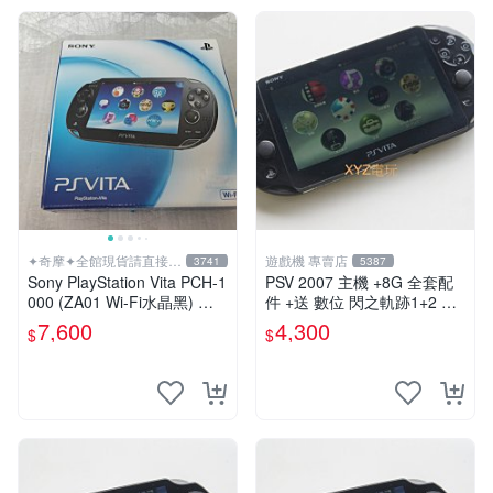
✦奇摩✦全館現貨請直接下
遊戲機 專賣店
3741
5387
標
Sony PlayStation Vita PCH-1
PSV 2007 主機 +8G 全套配
000 (ZA01 Wi-Fi水晶黑) 掌
件 +送 數位 閃之軌跡1+2 保
上遊戲機 5英吋多點觸控螢幕
修一年 品質有保障
7,600
4,300
$
$