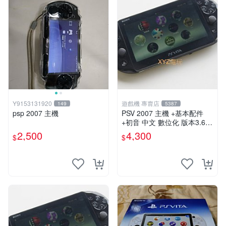
Y9153131920
遊戲機 專賣店
149
5387
psp 2007 主機
PSV 2007 主機 +基本配件
+初音 中文 數位化 版本3.69
PS Vita2007 保修一年 85成
2,500
4,300
$
$
新