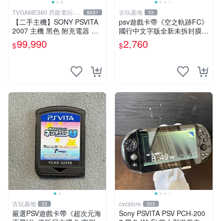
TVGAME360 恐龍電玩-台
古玩基地
8651
33
中店
【二手主機】SONY PSVITA
psv遊戲卡帶《空之軌跡FC》
2007 主機 黑色 附充電器 US
國行中文字版全新未拆封膜有
B傳輸線 PS VITA PSV【台中
輕微使用痕跡嚴選推薦適合收
99,990
2,760
$
$
恐龍電玩】
藏 歲月痕跡 二手 psv 游戲卡
帶
古玩基地
cycstore
33
303
嚴選PSV遊戲卡帶《超次元海
Sony PSVITA PSV PCH-200