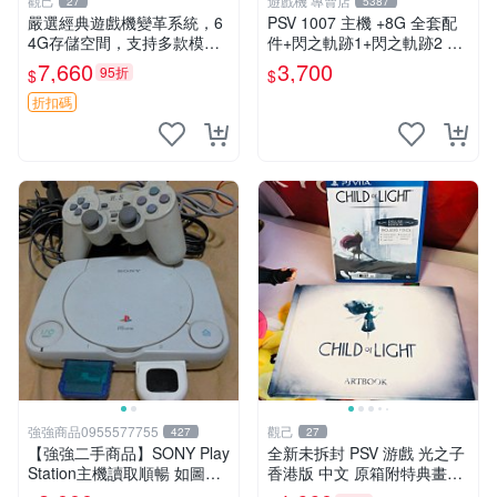
觀己
遊戲機 專賣店
27
5387
嚴選經典遊戲機變革系統，6
PSV 1007 主機 +8G 全套配
4G存儲空間，支持多款模擬
件+閃之軌跡1+閃之軌跡2 保
器享受懷舊樂趣 黑店版 PSV
修一年 品質有保障
7,660
3,700
95折
$
$
游戲 模擬器
折扣碼
強強商品0955577755
觀己
427
27
【強強二手商品】SONY Play
全新未拆封 PSV 游戲 光之子
Station主機讀取順暢 如圖全
香港版 中文 原箱附特典畫冊
部 ! 外觀完整乾淨
輝耀上市嚴選商品 光之子 港