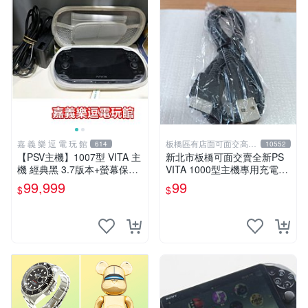
嘉 義 樂 逗 電 玩 館
板橋區有店面可面交高價
614
10552
回收電玩
【PSV主機】1007型 VITA 主
新北市板橋可面交賣全新PS
機 經典黑 3.7版本+螢幕保護
VITA 1000型主機專用充電
貼+主機收納包【9成新】✪中
線....超便宜只賣99元
99,999
99
$
$
古二手✪嘉義樂逗電玩館