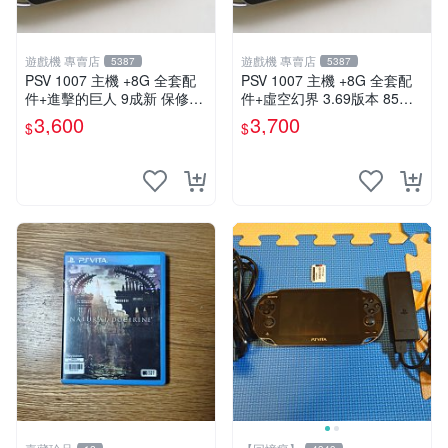
遊戲機 專賣店
遊戲機 專賣店
5387
5387
PSV 1007 主機 +8G 全套配
PSV 1007 主機 +8G 全套配
件+進擊的巨人 9成新 保修一
件+虛空幻界 3.69版本 85成
年 品質有保障
新 PS Vita1007 一年保修
3,600
3,700
$
$