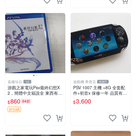
嘉藏珍品
遊戲機 專賣店
12
5387
游戲之家電玩Psv最終幻想X
PSV 1007 主機 +8G 全套配
2，簡體中文箱說全 東西有現
件+初音x 保修一年 品質有保
貨 可以發手物品 無質量問題
障
860
3,600
94折
$
$
售不退不換
折扣碼