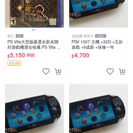
觀己
遊戲機 專賣店
27
5387
PS Vita大型版嚴選全新未開
PSV 1007 主機 +32G +五款
封遊戲機適合收藏 PS Vita 新
遊戲 +9成新 +保修一年
型號 家用遊戲機 直營店優選
5,150
4,700
95折
$
$
折扣碼