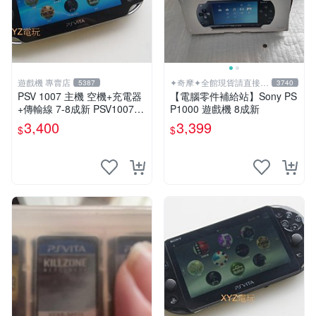
遊戲機 專賣店
✦奇摩✦全館現貨請直接下
5387
3740
標
PSV 1007 主機 空機+充電器
【電腦零件補給站】Sony PS
+傳輸線 7-8成新 PSV1007
P1000 遊戲機 8成新
一年保修
3,400
3,399
$
$