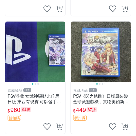
中文 卡帶
嘉藏珍品
嘉藏珍品
12
12
PSV游戲 女武神驅動比丘尼
PSV《閃之軌跡》日版原裝帶
日版 東西有現貨 可以發手物
盒珍藏遊戲機，實物美如新，
品 無質量問題售不退不換
嚴選推薦 閃之軌跡 日版 PSV
960
449
94折
87折
$
$
原裝帶盒
折扣碼
折扣碼