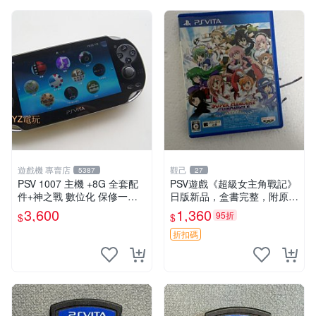
遊戲機 專賣店
觀己
5387
27
PSV 1007 主機 +8G 全套配
PSV遊戲《超級女主角戰記》
件+神之戰 數位化 保修一年
日版新品，盒書完整，附原裝
品質有保障 psvita
包裝，玩樂典藏款，成就全開
3,600
1,360
95折
$
$
任你挑戰 超級女主角戰記 PS
V 游戲 日版 成就全開 DLC 全
折扣碼
通角色