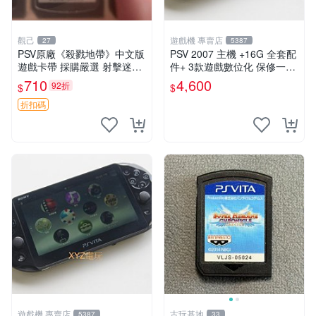
觀己
遊戲機 專賣店
27
5387
PSV原廠《殺戮地帶》中文版
PSV 2007 主機 +16G 全套配
遊戲卡帶 採購嚴選 射擊迷必
件+ 3款遊戲數位化 保修一年
備 成色尚佳 插入即玩 殺戮地
品質有保障
710
4,600
92折
$
$
帶 PSV 射擊 游戲
折扣碼
遊戲機 專賣店
古玩基地
5387
33