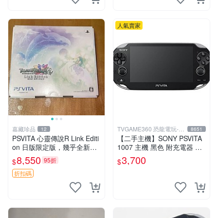
人氣賣家
嘉藏珍品
TVGAME360 恐龍電玩-台
12
8651
中店
PSVITA 心靈傳說R Link Editi
【二手主機】SONY PSVITA
on 日版限定版，幾乎全新，
1007 主機 黑色 附充電器 US
配件齊全，原裝包裝盒，說明
B傳輸線 PS VITA PSV【台中
8,550
3,700
95折
$
$
書，底座，掛件，布袋，卡都
恐龍電玩】
在，游戲光盤已拆封但保存
折扣碼