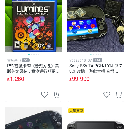
古玩基地
Y0827018437
33
824
PSV遊戲卡帶《音樂方塊》美
Sony PSVITA PCH-1004 (3.7
版英文原裝，實測運行順暢，
3,無改機）遊戲掌機 台灣公
圖示成色真實呈現，拍下即視
司貨
1,260
99,999
$
$
同確認。 音樂方塊 PSV 游戲
卡帶
人氣賣家