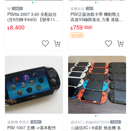
W
嘉藏珍品
1407
12
PSVita 2007 3.60 全配組合
PSV正版游戲卡帶 機動戰士
(含5代轉卡64G) 【變革11】
高達VS極限進化 力量 港版中
破解改好 + 水晶殼 + 硬殼包
文 盒裝全新未開封，支持所
8,400
759
93折
$
$
有日版，港版或其他地區的P
SV游戲機主機，（除外），
折扣碼
拆封後不支持退
遊戲機 專賣店
誠信3C☆統編36972534
5387
1342
PSV 1007 主機 +r基本配件
☆誠信3C☆9成新 無改機 各