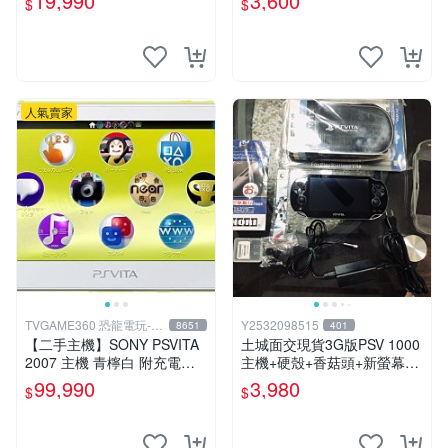
19,990
3,600
$
$
人氣賣家
TVGAME360 恐龍電玩-台
Y2532098515
8651
401
中店
【二手主機】SONY PSVITA
土城面交現貨3G版PSV 1000
2007 主機 青檸白 附充電器
主機+硬殼+香菇頭+新螢幕玻
USB傳輸線 PS VITA PSV 台
璃貼+初音掛繩+可改機版本8
99,990
3,980
$
$
中恐龍電玩
成新 一年保修如照片所有的
都附