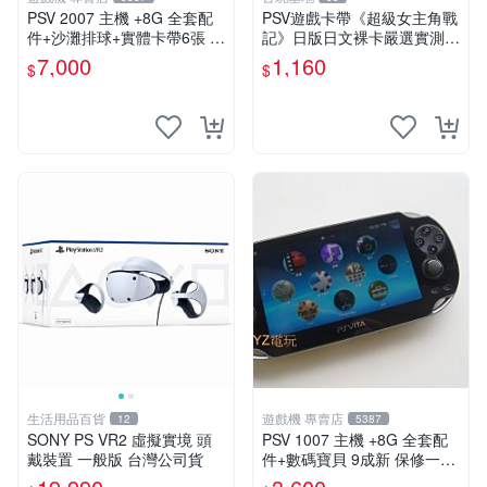
PSV 2007 主機 +8G 全套配
PSV遊戲卡帶《超級女主角戰
件+沙灘排球+實體卡帶6張 保
記》日版日文裸卡嚴選實測正
修一年 品質有保障
常索尼專用 超級女主角戰記
7,000
1,160
$
$
PSV 日版 裸卡
生活用品百貨
遊戲機 專賣店
12
5387
SONY PS VR2 虛擬實境 頭
PSV 1007 主機 +8G 全套配
戴裝置 一般版 台灣公司貨
件+數碼寶貝 9成新 保修一年
品質有保障 psvita