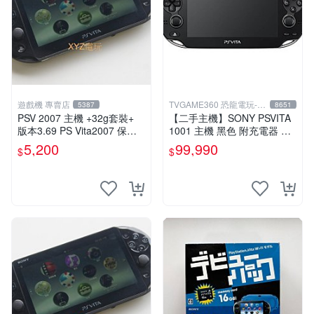
遊戲機 專賣店
TVGAME360 恐龍電玩-台
5387
8651
中店
PSV 2007 主機 +32g套裝+
【二手主機】SONY PSVITA
版本3.69 PS Vita2007 保修
1001 主機 黑色 附充電器 US
一年 8成新
B傳輸線 PS VITA PSV【台中
5,200
99,990
$
$
恐龍電玩】