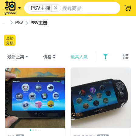
PSV主機
登
PSV
PSV主機
全部
分類
最新上架
價格
最高人氣