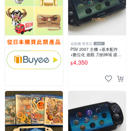
遊戲機 專賣店
5387
PSV 2007 主機 +基本配件
+數位化 遊戲 刀劍神域 虛空
幻界 保修一年
4,350
$