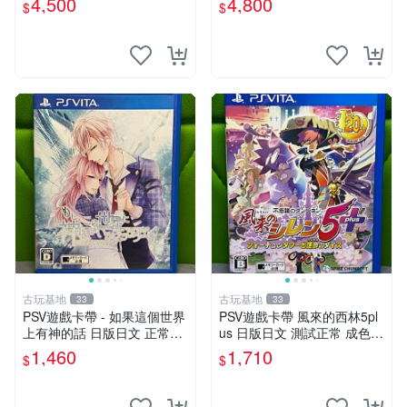
4,500
4,800
$
$
古玩基地
古玩基地
33
33
PSV遊戲卡帶 - 如果這個世界
PSV遊戲卡帶 風來的西林5pl
上有神的話 日版日文 正常可
us 日版日文 測試正常 成色如
玩 神秘成色參考圖 售後不退
圖 買家自負 風來的西林5plus
1,460
1,710
$
$
如果這是你想找的游戲 請先
PSV 日版
查看照片確認狀態 再下單購
買哦 日