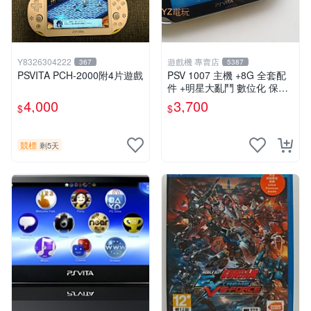
Y8326304222
遊戲機 專賣店
367
5387
PSVITA PCH-2000附4片遊戲
PSV 1007 主機 +8G 全套配
件 +明星大亂鬥 數位化 保修
一年 品質有保障
4,000
3,700
$
$
競標
剩5天