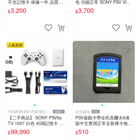
不含記憶卡 保修一年 品質有
色 功能正常 SONY PSV VITA
保障
主機 2000~3000型 二手功能
3,200
3,700
$
$
正常 賣3千5~4千也可用各式
物品換
人氣賣家
TVGAME360 恐龍電玩-台
古玩基地
8651
33
中店
【二手商品】 SONY PSVita
PSV遊戲卡帶全民高爾夫6港
TV 1007 白色 4GB記憶卡 PS
版中文實測正常全新裸卡無保
3手把(白) 書盒完整 【台中恐
售不退換單次購兩張以上再享
99,990
510
$
$
龍電玩】
優惠 全民高爾夫6 PSV 港版