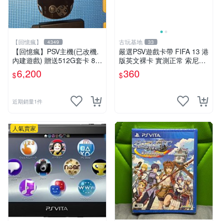
【回憶瘋】
古玩基地
4349
33
【回憶瘋】PSV主機(已改機.
嚴選PSV遊戲卡帶 FIFA 13 港
內建遊戲) 贈送512G套卡 8成
版英文裸卡 實測正常 索尼專
5新 1000型
用 不支持其他機器 買二送優
6,200
360
$
$
惠 FIFA 13 psv 港版 卡帶
近期銷量1件
人氣賣家