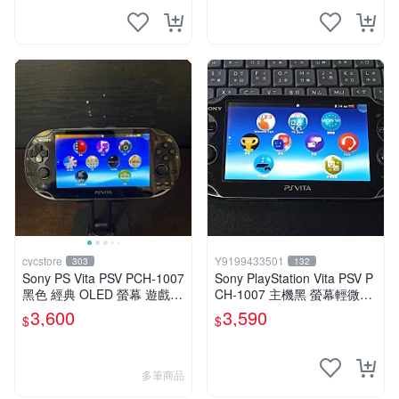
cycstore
Y9199433501
303
132
Sony PS Vita PSV PCH-1007
Sony PlayStation Vita PSV P
黑色 經典 OLED 螢幕 遊戲掌
CH-1007 主機黑 螢幕輕微老
機 附充電線 經典收藏 掌上型
化 可安裝遊戲 系統3.74書
3,600
3,590
$
$
遊戲機
多筆商品