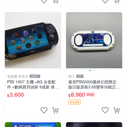
遊戲機 專賣店
觀己
5387
27
PSV 1007 主機 +8G 全套配
索尼PSV2000最終幻想限定
件 +數碼寶貝偵探 9成新 保修
版日版原裝3.65變革功能正常
一年 品質有保障
背面小劃痕磨損 實物圖可查
3,600
8,960
95折
$
$
限量珍藏 畫集 游戲機
折扣碼