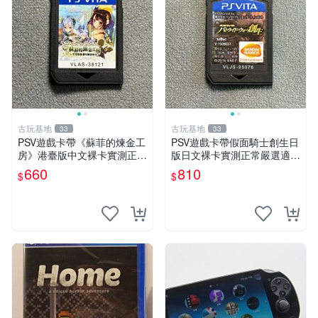
古玩基地
古玩基地
33
33
PSV遊戲卡帶《蘇菲的煉金工
PSV遊戲卡帶假面騎士創生日
房》港臺版中文裸卡實測正常
版日文裸卡實測正常嚴選適合
嚴選直銷僅售不退不換單次2
收藏2張起享優惠 假面騎士
660
810
$
$
張起享優惠 煉金工房 游戲卡
創生 PSV 卡帶
帶 PSV