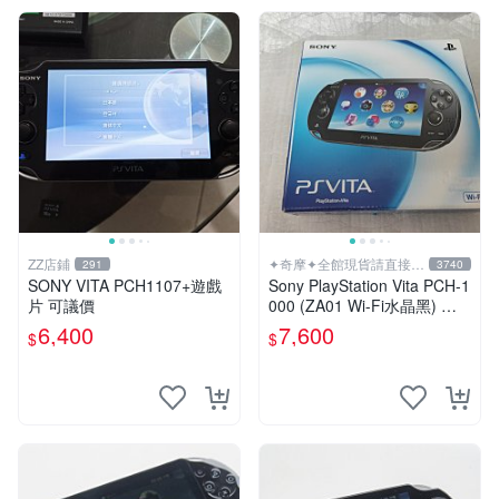
ZZ店鋪
✦奇摩✦全館現貨請直接下
291
3740
標
SONY VITA PCH1107+遊戲
Sony PlayStation Vita PCH-1
片 可議價
000 (ZA01 Wi-Fi水晶黑) 掌
上遊戲機 5英吋多點觸控螢幕
6,400
7,600
$
$