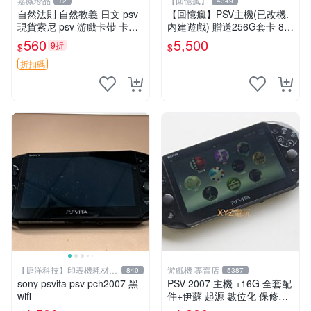
嘉藏珍品
【回憶瘋】
12
4349
自然法則 自然教義 日文 psv
【回憶瘋】PSV主機(已改機.
現貨索尼 psv 游戲卡帶 卡盒
內建遊戲) 贈送256G套卡 8成
無損 版本外版 功能正常讀卡
新 遊戲機 PSVITA
560
5,500
9折
$
$
關于質量：為避免糾紛，鑒寶
專家，收藏家和較真黨自行繞
折扣碼
道
【捷洋科技】印表機耗材專
遊戲機 專賣店
840
5387
賣
sony psvita psv pch2007 黑
PSV 2007 主機 +16G 全套配
wifi
件+伊蘇 起源 數位化 保修一
年 品質有保障