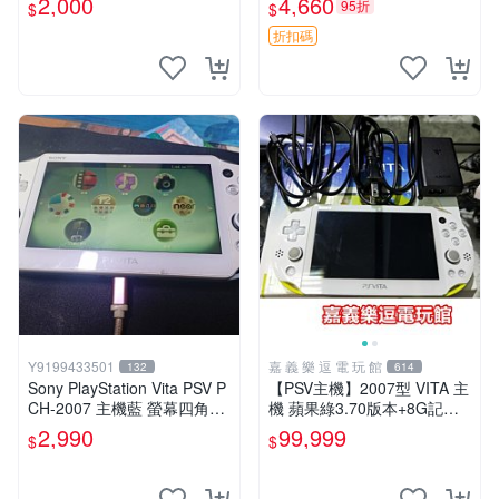
2,000
4,660
95折
$
$
版 PSV 特典畫冊
折扣碼
Y9199433501
嘉 義 樂 逗 電 玩 館
132
614
Sony PlayStation Vita PSV P
【PSV主機】2007型 VITA 主
CH-2007 主機藍 螢幕四角略
機 蘋果綠3.70版本+8G記憶
暗 可安裝遊戲 系統3.74書
卡+螢幕保護貼【9成新】✪中
2,990
99,999
$
$
古二手✪嘉義樂逗電玩館