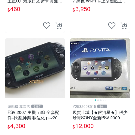
王星U》港版日文裸卡 實測暢
7 黑色 Wi-Fi 掌上型遊戲主機
玩 索尼專屬 psv psv游戲 psv
輕薄版 OLED後繼機 收藏熱
460
3,250
$
$
游戲卡帶
門
遊戲機 專賣店
Y2532098515
5387
401
PSV 2007 主機 +8G 全套配
現貨土城【★銀河星★】稀少
件+閃亂神樂 數位化 psv2007
珍貴SONY全新PSV 2000主
主機
機.可轉換中文.全新PSV未使
4,300
12,000
$
$
用