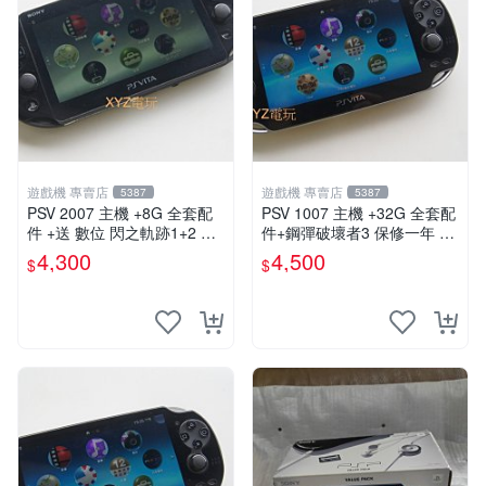
遊戲機 專賣店
遊戲機 專賣店
5387
5387
PSV 2007 主機 +8G 全套配
PSV 1007 主機 +32G 全套配
件 +送 數位 閃之軌跡1+2 保
件+鋼彈破壞者3 保修一年 品
修一年 品質有保障
質有保障 psvita
4,300
4,500
$
$