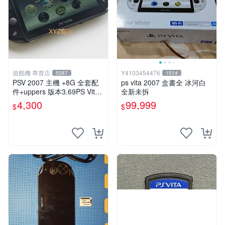
遊戲機 專賣店
Y4103454476
5387
1514
PSV 2007 主機 +8G 全套配
ps vita 2007 盒書全 冰河白
件+uppers 版本3.69PS Vita2
全新未拆
007 保修一年 9成新
4,300
99,999
$
$