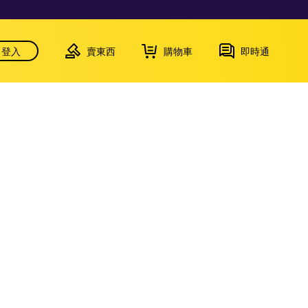
登入
賣東西
購物車
即時通