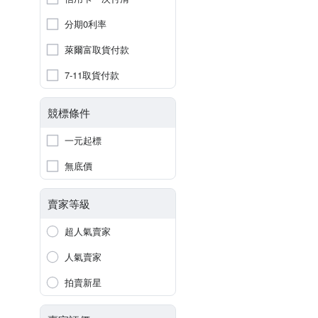
分期0利率
萊爾富取貨付款
7-11取貨付款
競標條件
一元起標
無底價
賣家等級
超人氣賣家
人氣賣家
拍賣新星