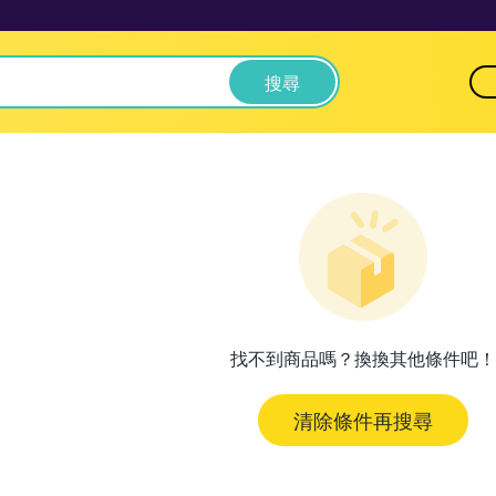
搜尋
找不到商品嗎？換換其他條件吧！
清除條件再搜尋