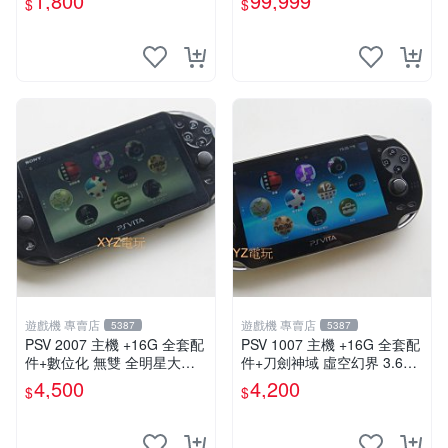
1,800
99,999
$
$
能顯示通通幫您修到好~
遊戲機 專賣店
遊戲機 專賣店
5387
5387
PSV 2007 主機 +16G 全套配
PSV 1007 主機 +16G 全套配
件+數位化 無雙 全明星大亂
件+刀劍神域 虛空幻界 3.61
鬥 保修一年 品質有保障
版本85成新 PSVita1007 一年
4,500
4,200
$
$
保修