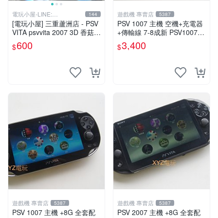
電玩小屋-LINE:
遊戲機 專賣店
144
5387
@AHZ5142U
[電玩小屋] 三重蘆洲店 - PSV
PSV 1007 主機 空機+充電器
VITA psvvita 2007 3D 香菇
+傳輸線 7-8成新 PSV1007
方向 類比 故障 [維修]
一年保修
600
3,400
$
$
遊戲機 專賣店
遊戲機 專賣店
5387
5387
PSV 1007 主機 +8G 全套配
PSV 2007 主機 +8G 全套配