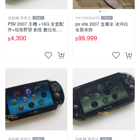
遊戲機 專賣店
Y4103454476
5387
1514
PSV 2007 主機 +16G 全套配
ps vita 2007 盒書全 冰河白
件+信長野望 創造 數位化 保
全新未拆
修一年 品質有保障
4,300
99,999
$
$
遊戲機 專賣店
遊戲機 專賣店
5387
5387