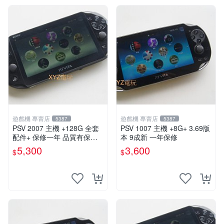
遊戲機 專賣店
遊戲機 專賣店
5387
5387
PSV 2007 主機 +128G 全套
PSV 1007 主機 +8G+ 3.69版
配件+ 保修一年 品質有保障 p
本 9成新 一年保修
s vita 改好直下直玩
5,300
3,600
$
$