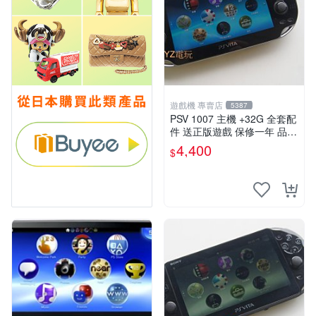
遊戲機 專賣店
5387
PSV 1007 主機 +32G 全套配
件 送正版遊戲 保修一年 品質
有保障
4,400
$