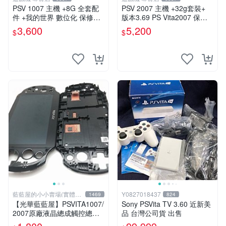
PSV 1007 主機 +8G 全套配
PSV 2007 主機 +32g套裝+
件 +我的世界 數位化 保修一
版本3.69 PS Vita2007 保修
年 品質有保障 psv1007
一年 8成新
3,600
5,200
$
$
藍藍屋的小小賣場(實體店
Y0827018437
1469
824
面)
【光華藍藍屋】PSVITA1007/
Sony PSVita TV 3.60 近新美
2007原廠液晶總成觸控總成
品 台灣公司貨 出售
代客更換液晶破裂觸控不良不