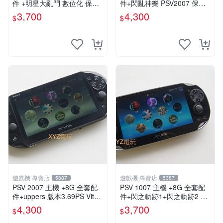
件 +明星大亂鬥 數位化 保修
件+閃亂神樂 PSV2007 保修
一年 品質有保障
一年 品質有保障
3,700
4,300
$
$
遊戲機 專賣店
遊戲機 專賣店
5387
5387
PSV 2007 主機 +8G 全套配
PSV 1007 主機 +8G 全套配
件+uppers 版本3.69PS Vita2
件+閃之軌跡1+閃之軌跡2 保
007 保修一年 9成新
修一年 品質有保障
4,300
3,700
$
$