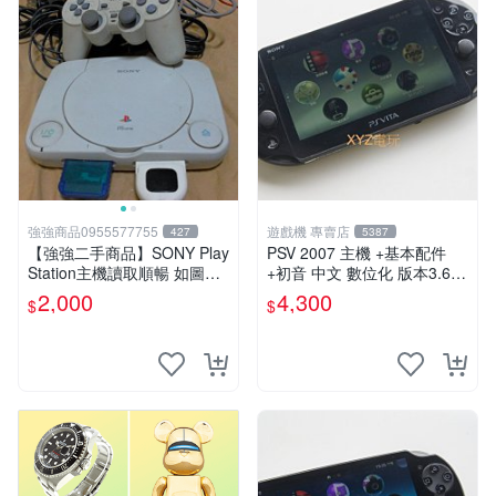
強強商品0955577755
遊戲機 專賣店
427
5387
【強強二手商品】SONY Play
PSV 2007 主機 +基本配件
Station主機讀取順暢 如圖全
+初音 中文 數位化 版本3.69
部 ! 外觀完整乾淨
PS Vita2007 保修一年 85成
2,000
4,300
$
$
新