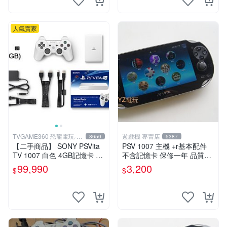
人氣賣家
TVGAME360 恐龍電玩-台
遊戲機 專賣店
8650
5387
中店
【二手商品】 SONY PSVita
PSV 1007 主機 +r基本配件
TV 1007 白色 4GB記憶卡 PS
不含記憶卡 保修一年 品質有
3手把(白) 書盒完整 【台中恐
保障
99,990
3,200
$
$
龍電玩】