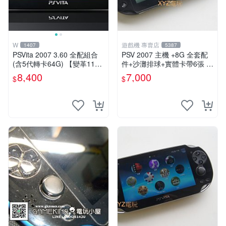
W
遊戲機 專賣店
1407
5387
PSVita 2007 3.60 全配組合
PSV 2007 主機 +8G 全套配
(含5代轉卡64G) 【變革11】
件+沙灘排球+實體卡帶6張 保
破解改好 + 水晶殼 + 硬殼包
修一年 品質有保障
8,400
7,000
$
$