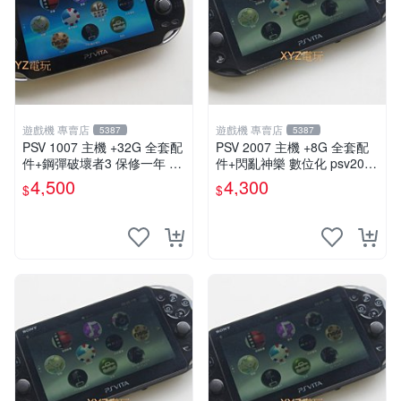
遊戲機 專賣店
遊戲機 專賣店
5387
5387
PSV 1007 主機 +32G 全套配
PSV 2007 主機 +8G 全套配
件+鋼彈破壞者3 保修一年 品
件+閃亂神樂 數位化 psv2007
質有保障 psvita
主機
4,500
4,300
$
$