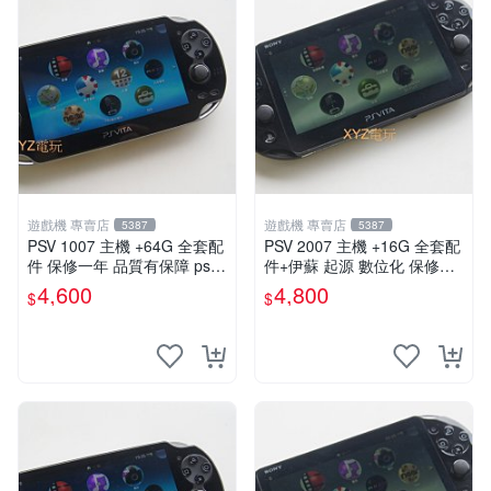
遊戲機 專賣店
遊戲機 專賣店
5387
5387
PSV 1007 主機 +64G 全套配
PSV 2007 主機 +16G 全套配
件 保修一年 品質有保障 psvit
件+伊蘇 起源 數位化 保修一
a 3.60以內版本 可改機
年 品質有保障
4,600
4,800
$
$