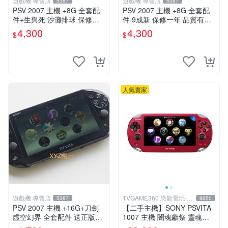
遊戲機 專賣店
遊戲機 專賣店
5387
5387
PSV 2007 主機 +8G 全套配
PSV 2007 主機 +8G 全套配
件+生與死 沙灘排球 保修一
件 9成新 保修一年 品質有保
年 品質有保障
障
4,300
4,300
$
$
人氣賣家
遊戲機 專賣店
TVGAME360 恐龍電玩-台
5387
8650
中店
PSV 2007 主機 +16G+刀劍
【二手主機】SONY PSVITA
虛空幻界 全套配件 送正版遊
1007 主機 闇魂獻祭 靈魂祭
戲保修一年 品質有保障
品 附充電器 USB傳輸線 PS