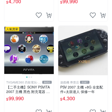
4,700
99,990
$
$
VITA PSV
人氣賣家
TVGAME360 恐龍電玩-台
遊戲機 專賣店
8650
5387
中店
【二手主機】SONY PSVITA
PSV 2007 主機 +8G 全套配
2007 主機 黑色 附充電器 US
件+太鼓達人 保修一年
B傳輸線 PS VITA PSV 無盒
99,990
4,300
$
$
裝