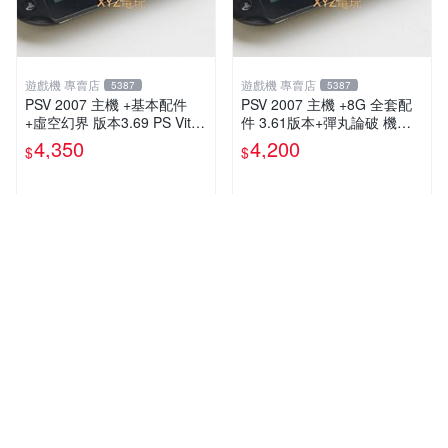
遊戲機 專賣店
遊戲機 專賣店
5387
5387
PSV 2007 主機 +基本配件
PSV 2007 主機 +8G 全套配
+虛空幻界 版本3.69 PS Vita2
件 3.61版本+彈丸論破 機槍
007 保修一年 85成新
辯駁 數位化 PS Vita2007 保
4,350
4,200
$
$
修一年