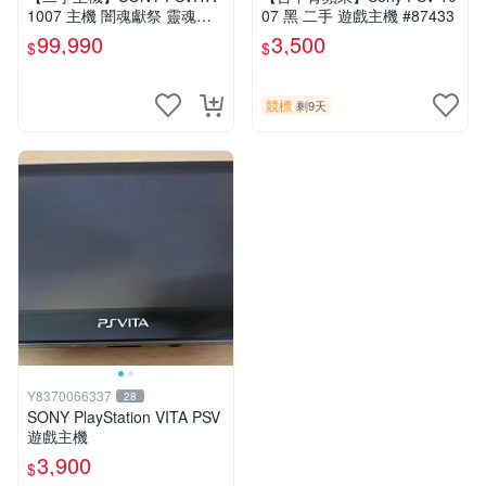
1007 主機 闇魂獻祭 靈魂祭
07 黑 二手 遊戲主機 #87433
品 附充電器 USB傳輸線 PS
99,990
3,500
$
$
VITA PSV
競標
剩9天
Y8370066337
28
SONY PlayStation VITA PSV
遊戲主機
3,900
$