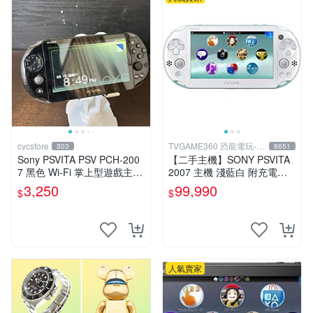
cycstore
TVGAME360 恐龍電玩-台
303
8651
中店
Sony PSVITA PSV PCH-200
【二手主機】SONY PSVITA
7 黑色 Wi-Fi 掌上型遊戲主機
2007 主機 淺藍白 附充電器
輕薄版 OLED後繼機 收藏熱
USB傳輸線 PS VITA PSV 裸
3,250
99,990
$
$
門
裝 台中
人氣賣家