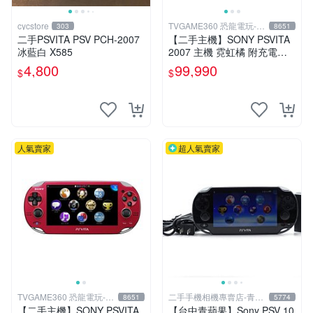
cycstore
TVGAME360 恐龍電玩-台
303
8651
中店
二手PSVITA PSV PCH-2007
【二手主機】SONY PSVITA
冰藍白 X585
2007 主機 霓虹橘 附充電器
USB傳輸線 PS VITA PSV 台
4,800
99,990
$
$
中恐龍電玩
人氣賣家
超人氣賣家
TVGAME360 恐龍電玩-台
二手手機相機專賣店-青蘋
8651
5774
中店
果3c
【二手主機】SONY PSVITA
【台中青蘋果】Sony PSV 10