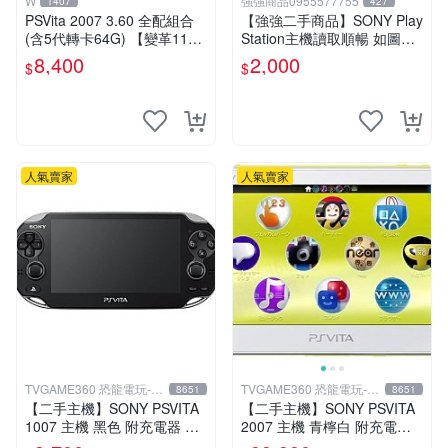
W
強強商品0955577755
1407
427
PSVita 2007 3.60 全配組合
【強強二手商品】SONY Play
(含5代轉卡64G) 【變革11】
Station主機讀取順暢 如圖全
破解改好 + 水晶殼 + 硬殼包
部 ! 外觀完整乾淨
8,400
2,000
$
$
人氣賣家
人氣賣家
TVGAME360 恐龍電玩-台
TVGAME360 恐龍電玩-台
8651
8651
中店
中店
【二手主機】SONY PSVITA
【二手主機】SONY PSVITA
1007 主機 黑色 附充電器 US
2007 主機 青檸白 附充電器
B傳輸線 PS VITA PSV【台中
USB傳輸線 PS VITA PSV 台