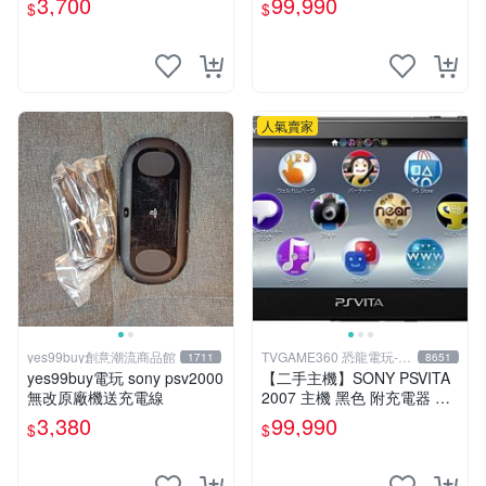
3,700
99,990
$
$
恐龍電玩】
中恐龍電玩
人氣賣家
yes99buy創意潮流商品館
TVGAME360 恐龍電玩-台
1711
8651
中店
yes99buy電玩 sony psv2000
【二手主機】SONY PSVITA
無改原廠機送充電線
2007 主機 黑色 附充電器 US
B傳輸線 PS VITA PSV【台中
3,380
99,990
$
$
恐龍電玩】