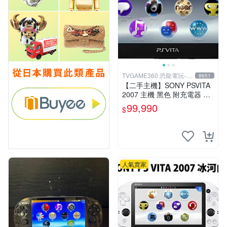
TVGAME360 恐龍電玩-台
8651
中店
【二手主機】SONY PSVITA
2007 主機 黑色 附充電器 US
B傳輸線 PS VITA PSV 無盒
99,990
$
裝
人氣賣家