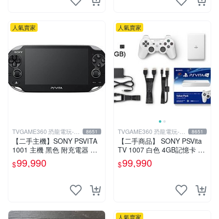
人氣賣家
人氣賣家
TVGAME360 恐龍電玩-台
TVGAME360 恐龍電玩-台
8651
8651
中店
中店
【二手主機】SONY PSVITA
【二手商品】 SONY PSVita
1001 主機 黑色 附充電器 US
TV 1007 白色 4GB記憶卡 PS
B傳輸線 PS VITA PSV【台中
3手把(白) 書盒完整 【台中恐
99,990
99,990
$
$
恐龍電玩】
龍電玩】
人氣賣家