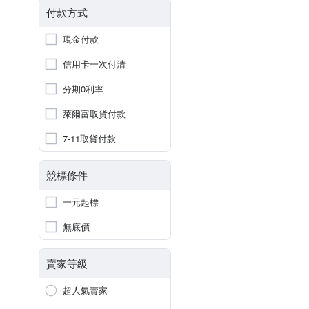
付款方式
現金付款
信用卡一次付清
分期0利率
萊爾富取貨付款
7-11取貨付款
競標條件
一元起標
無底價
賣家等級
超人氣賣家