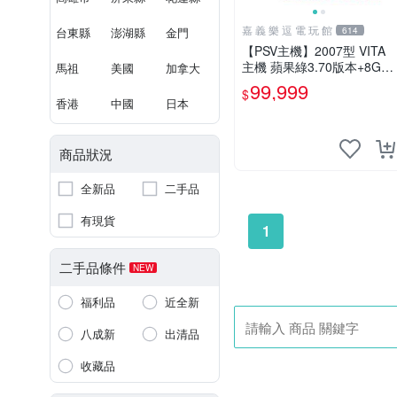
嘉 義 樂 逗 電 玩 館
台東縣
澎湖縣
金門
614
【PSV主機】2007型 VITA
主機 蘋果綠3.70版本+8G記
馬祖
美國
加拿大
憶卡+螢幕保護貼【9成新】
99,999
$
✪中古二手✪嘉義樂逗電玩
香港
中國
日本
館
商品狀況
全新品
二手品
有現貨
1
二手品條件
NEW
福利品
近全新
八成新
出清品
收藏品