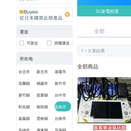
3C家電精選
全部
運送
可面交
跨國運送
1 ~ 2 筆結果
所在地
全部商品
台北市
新北市
基隆市
宜蘭縣
桃園市
新竹市
新竹縣
苗栗縣
台中市
彰化縣
南投縣
嘉義市
嘉義縣
雲林縣
台南市
高雄市
屏東縣
花蓮縣