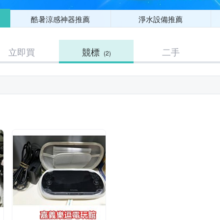
酷暑涼感神器推薦
淨水設備推薦
立即買
競標
二手
(2)