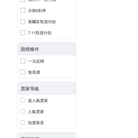
分期0利率
萊爾富取貨付款
7-11取貨付款
競標條件
一元起標
無底價
賣家等級
超人氣賣家
人氣賣家
拍賣新星