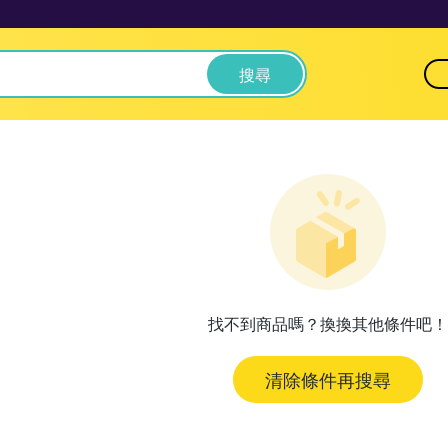
搜尋
找不到商品嗎？換換其他條件吧！
清除條件再搜尋