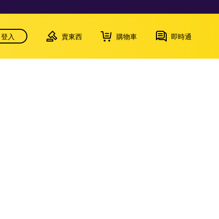
登入
賣東西
購物車
即時通