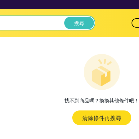
搜尋
找不到商品嗎？換換其他條件吧！
清除條件再搜尋