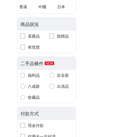
香港
中國
日本
商品狀況
直購品
競標品
有現貨
二手品條件
NEW
福利品
近全新
八成新
出清品
收藏品
付款方式
現金付款
信用卡一次付清