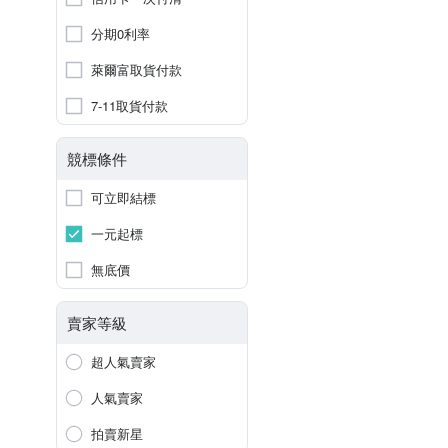
分期0利率
萊爾富取貨付款
7-11取貨付款
競標條件
可立即結標
一元起標
無底價
賣家等級
超人氣賣家
人氣賣家
拍賣新星