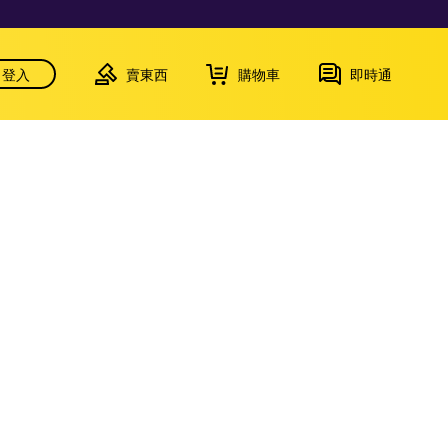
登入
賣東西
購物車
即時通