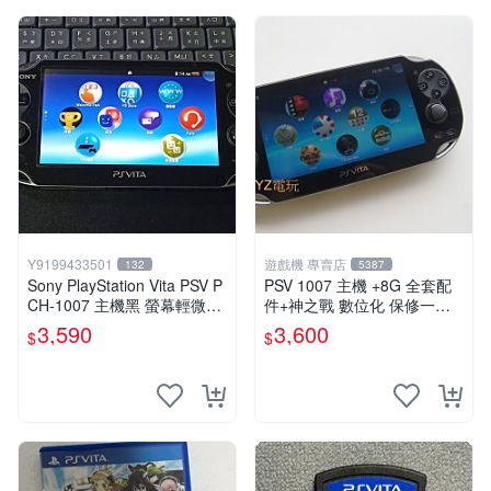
Y9199433501
遊戲機 專賣店
132
5387
Sony PlayStation Vita PSV P
PSV 1007 主機 +8G 全套配
CH-1007 主機黑 螢幕輕微老
件+神之戰 數位化 保修一年
化 可安裝遊戲 系統3.74書
品質有保障 psvita
3,590
3,600
$
$