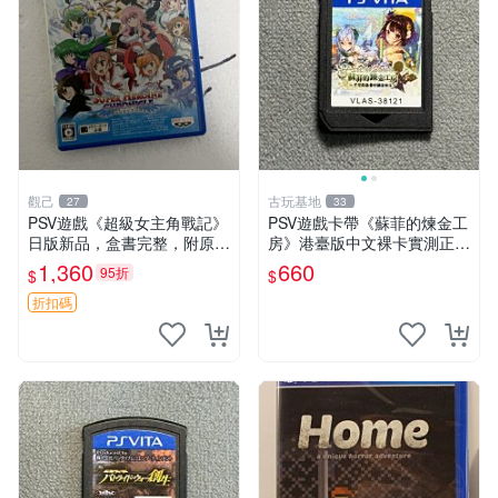
觀己
古玩基地
27
33
PSV遊戲《超級女主角戰記》
PSV遊戲卡帶《蘇菲的煉金工
日版新品，盒書完整，附原裝
房》港臺版中文裸卡實測正常
包裝，玩樂典藏款，成就全開
嚴選直銷僅售不退不換單次2
1,360
660
95折
$
$
任你挑戰 超級女主角戰記 PS
張起享優惠 煉金工房 游戲卡
V 游戲 日版 成就全開 DLC 全
帶 PSV
折扣碼
通角色