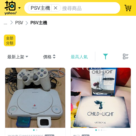
PSV主機
登
PSV
PSV主機
全部
分類
最新上架
價格
最高人氣