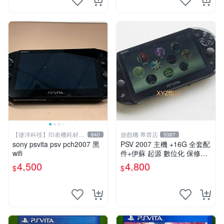
【捷洋科技】印表機耗材專
遊戲機 專賣店
840
5387
賣
sony psvita psv pch2007 黑
PSV 2007 主機 +16G 全套配
wifi
件+伊蘇 起源 數位化 保修一
年 品質有保障
4,500
4,800
$
$