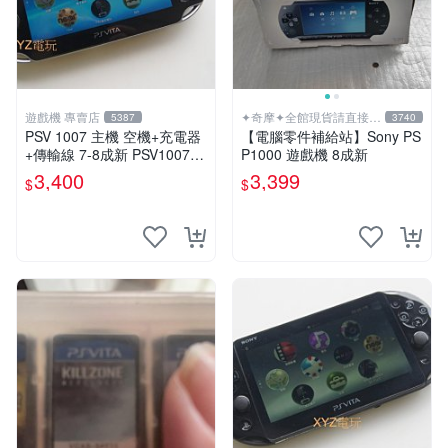
遊戲機 專賣店
✦奇摩✦全館現貨請直接下
5387
3740
標
PSV 1007 主機 空機+充電器
【電腦零件補給站】Sony PS
+傳輸線 7-8成新 PSV1007
P1000 遊戲機 8成新
一年保修
3,400
3,399
$
$