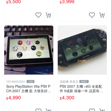
5,500
3,999
$
$
Y9199433501
遊戲機 專賣店
132
5387
Sony PlayStation Vita PSV P
PSV 2007 主機 +8G 全套配
CH-2007 主機 藍 大致良好
件 9成新 保修一年 品質有保
送絕版YAMATO保殼
障
4,990
4,300
$
$