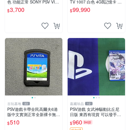
色 功能正常 SONY PSV VITA
TV 1007 白色 4GB記憶卡 PS
主機 2000~3000型 二手功能
3手把(白) 書盒完整 【台中恐
3,700
99,990
$
$
正常 賣3千5~4千也可用各式
龍電玩】
物品換
古玩基地
嘉藏珍品
33
12
PSV遊戲卡帶全民高爾夫6港
PSV游戲 女武神驅動比丘尼
版中文實測正常全新裸卡無保
日版 東西有現貨 可以發手物
售不退換單次購兩張以上再享
品 無質量問題售不退不換
510
960
94折
$
$
優惠 全民高爾夫6 PSV 港版
折扣碼