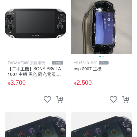
TVGAME360 恐龍電玩-台
Y9153131920
8650
149
中店
【二手主機】SONY PSVITA
psp 2007 主機
1007 主機 黑色 附充電器 US
B傳輸線 PS VITA PSV【台中
3,700
2,500
$
$
恐龍電玩】