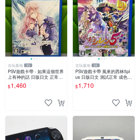
古玩基地
古玩基地
33
33
PSV遊戲卡帶 - 如果這個世界
PSV遊戲卡帶 風來的西林5pl
上有神的話 日版日文 正常可
us 日版日文 測試正常 成色如
玩 神秘成色參考圖 售後不退
圖 買家自負 風來的西林5plus
1,460
1,710
$
$
如果這是你想找的游戲 請先
PSV 日版
查看照片確認狀態 再下單購
買哦 日