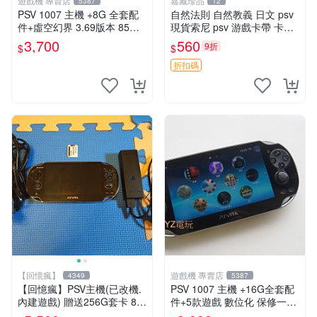
遊戲機 專賣店
嘉藏珍品
5387
12
PSV 1007 主機 +8G 全套配
自然法則 自然教義 日文 psv
件+虛空幻界 3.69版本 85成
現貨索尼 psv 游戲卡帶 卡盒
新 PS Vita1007 一年保修
無損 版本外版 功能正常讀卡
3,700
560
9折
$
$
關于質量：為避免糾紛，鑒寶
專家，收藏家和較真黨自行繞
折扣碼
道
【回憶瘋】
遊戲機 專賣店
4349
5387
【回憶瘋】PSV主機(已改機.
PSV 1007 主機 +16G全套配
內建遊戲) 贈送256G套卡 8成
件+5款遊戲 數位化 保修一年
新 遊戲機 PSVITA
品質有保障