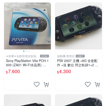
✦奇摩✦全館現貨請直接下
遊戲機 專賣店
3740
5387
標
Sony PlayStation Vita PCH-1
PSV 2007 主機 +8G 全套配
000 (ZA01 Wi-Fi水晶黑) 掌
件 +送 數位 閃之軌跡1+2 保
上遊戲機 5英吋多點觸控螢幕
修一年 品質有保障
7,600
4,300
$
$