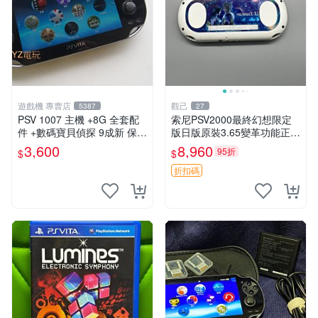
遊戲機 專賣店
觀己
5387
27
PSV 1007 主機 +8G 全套配
索尼PSV2000最終幻想限定
件 +數碼寶貝偵探 9成新 保修
版日版原裝3.65變革功能正常
一年 品質有保障
背面小劃痕磨損 實物圖可查
3,600
8,960
95折
$
$
限量珍藏 畫集 游戲機
折扣碼