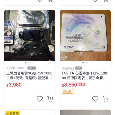
Y2532098515
嘉藏珍品
401
12
土城面交現貨3G版PSV 1000
PSVITA 心靈傳說R Link Editi
主機+硬殼+香菇頭+新螢幕玻
on 日版限定版，幾乎全新，
璃貼+初音掛繩+可改機版本8
配件齊全，原裝包裝盒，說明
3,980
8,550
95折
$
$
成新 一年保修如照片所有的
書，底座，掛件，布袋，卡都
都附
在，游戲光盤已拆封但保存
折扣碼
人氣賣家