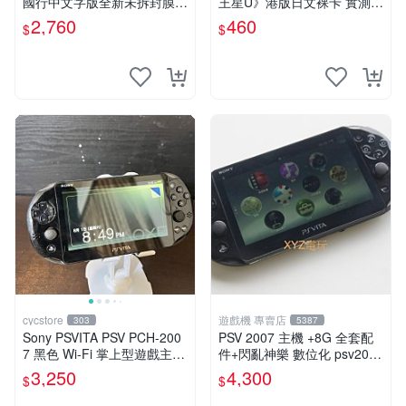
國行中文字版全新未拆封膜有
王星U》港版日文裸卡 實測暢
輕微使用痕跡嚴選推薦適合收
玩 索尼專屬 psv psv游戲 psv
2,760
460
$
$
藏 歲月痕跡 二手 psv 游戲卡
游戲卡帶
帶
cycstore
遊戲機 專賣店
303
5387
Sony PSVITA PSV PCH-200
PSV 2007 主機 +8G 全套配
7 黑色 Wi-Fi 掌上型遊戲主機
件+閃亂神樂 數位化 psv2007
輕薄版 OLED後繼機 收藏熱
主機
3,250
4,300
$
$
門