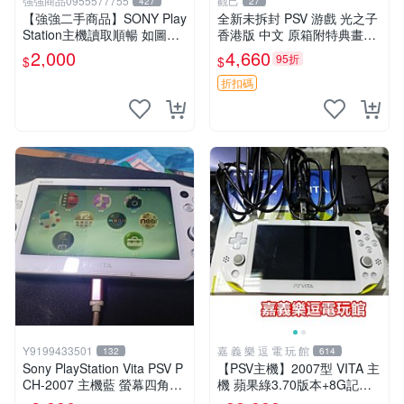
強強商品0955577755
觀己
427
27
【強強二手商品】SONY Play
全新未拆封 PSV 游戲 光之子
Station主機讀取順暢 如圖全
香港版 中文 原箱附特典畫冊
部 ! 外觀完整乾淨
輝耀上市嚴選商品 光之子 港
2,000
4,660
95折
$
$
版 PSV 特典畫冊
折扣碼
Y9199433501
嘉 義 樂 逗 電 玩 館
132
614
Sony PlayStation Vita PSV P
【PSV主機】2007型 VITA 主
CH-2007 主機藍 螢幕四角略
機 蘋果綠3.70版本+8G記憶
暗 可安裝遊戲 系統3.74書
卡+螢幕保護貼【9成新】✪中