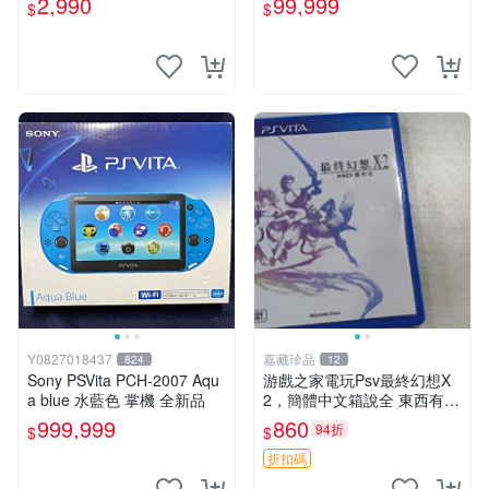
2,990
99,999
$
$
古二手✪嘉義樂逗電玩館
Y0827018437
嘉藏珍品
824
12
Sony PSVita PCH-2007 Aqu
游戲之家電玩Psv最終幻想X
a blue 水藍色 掌機 全新品
2，簡體中文箱說全 東西有現
貨 可以發手物品 無質量問題
999,999
860
94折
$
$
售不退不換
折扣碼