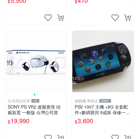
5,500
410
$
$
可轉換中文
版 PSV 卡帶 噴射型 獎杯機
記憶力カード
生活用品百貨
遊戲機 專賣店
12
5387
SONY PS VR2 虛擬實境 頭
PSV 1007 主機 +8G 全套配
戴裝置 一般版 台灣公司貨
件+數碼寶貝 9成新 保修一年
品質有保障 psvita
19,990
3,600
$
$