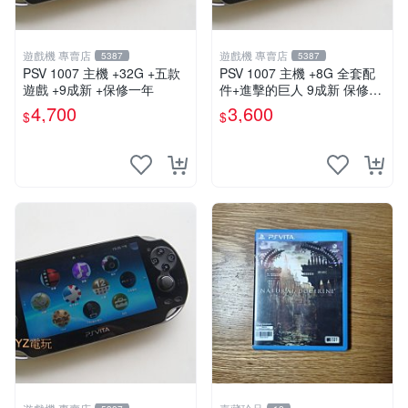
遊戲機 專賣店
遊戲機 專賣店
5387
5387
PSV 1007 主機 +32G +五款
PSV 1007 主機 +8G 全套配
遊戲 +9成新 +保修一年
件+進擊的巨人 9成新 保修一
年 品質有保障
4,700
3,600
$
$