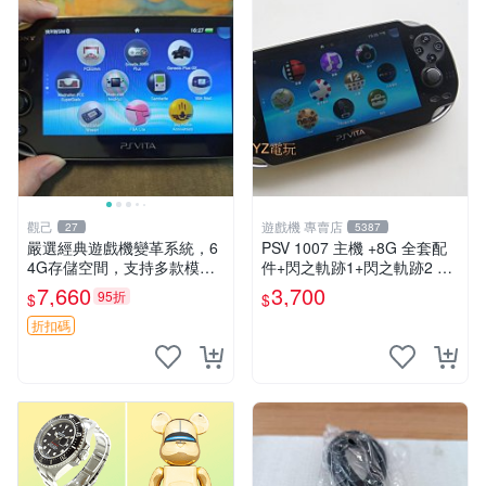
觀己
遊戲機 專賣店
27
5387
嚴選經典遊戲機變革系統，6
PSV 1007 主機 +8G 全套配
4G存儲空間，支持多款模擬
件+閃之軌跡1+閃之軌跡2 保
器享受懷舊樂趣 黑店版 PSV
修一年 品質有保障
7,660
3,700
95折
$
$
游戲 模擬器
折扣碼