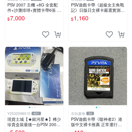
PSV 2007 主機 +8G 全套配
PSV遊戲卡帶《超級女主角戰
件+沙灘排球+實體卡帶6張 保
記》日版日文裸卡嚴選實測正
修一年 品質有保障
常索尼專用 超級女主角戰記
7,000
1,160
$
$
PSV 日版 裸卡
Y2532098515
古玩基地
401
33
現貨土城【★銀河星★】稀少
PSV遊戲卡帶《噬神者2》港
珍貴盒裝最後一台PSV 2000
版中文裸卡推薦 正常運行適
主機.PSV2000 品質保證日版
用PSV機嚴選商品 可收藏 港