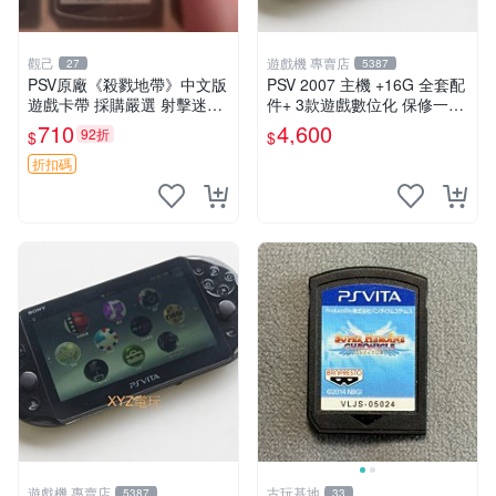
觀己
遊戲機 專賣店
27
5387
PSV原廠《殺戮地帶》中文版
PSV 2007 主機 +16G 全套配
遊戲卡帶 採購嚴選 射擊迷必
件+ 3款遊戲數位化 保修一年
備 成色尚佳 插入即玩 殺戮地
品質有保障
710
4,600
92折
$
$
帶 PSV 射擊 游戲
折扣碼
遊戲機 專賣店
古玩基地
5387
33