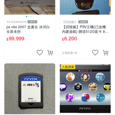
Y4103454476
【回憶瘋】
1514
4349
ps vita 2007 盒書全 冰河白
【回憶瘋】PSV主機(已改機.
全新未拆
內建遊戲) 贈送512G套卡 8成
5新 1000型
99,999
6,200
$
$
近期銷量1件
人氣賣家