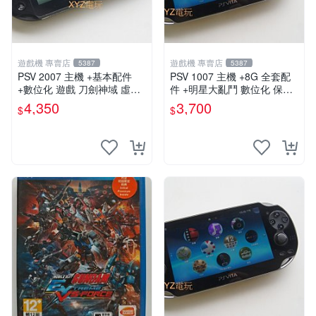
遊戲機 專賣店
遊戲機 專賣店
5387
5387
PSV 2007 主機 +基本配件
PSV 1007 主機 +8G 全套配
+數位化 遊戲 刀劍神域 虛空
件 +明星大亂鬥 數位化 保修
幻界 保修一年
一年 品質有保障
4,350
3,700
$
$