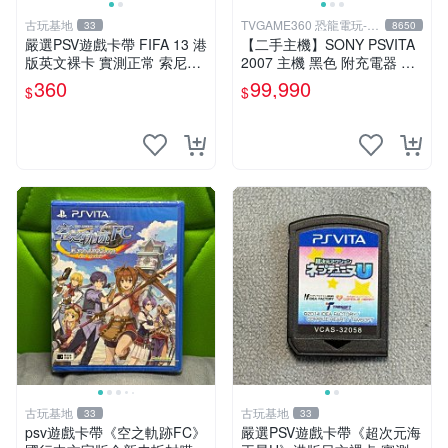
古玩基地
TVGAME360 恐龍電玩-台
33
8650
中店
嚴選PSV遊戲卡帶 FIFA 13 港
【二手主機】SONY PSVITA
版英文裸卡 實測正常 索尼專
2007 主機 黑色 附充電器 US
用 不支持其他機器 買二送優
B傳輸線 PS VITA PSV【台中
360
99,990
$
$
惠 FIFA 13 psv 港版 卡帶
恐龍電玩】
古玩基地
古玩基地
33
33
psv遊戲卡帶《空之軌跡FC》
嚴選PSV遊戲卡帶《超次元海