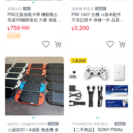
嘉藏珍品
遊戲機 專賣店
12
5387
PSV正版游戲卡帶 機動戰士
PSV 1007 主機 +r基本配件
高達VS極限進化 力量 港版中
不含記憶卡 保修一年 品質有
文 盒裝全新未開封，支持所
保障
759
3,200
93折
$
$
有日版，港版或其他地區的P
SV游戲機主機，（除外），
折扣碼
拆封後不支持退
人氣賣家
誠信3C☆統編36972534
TVGAME360 恐龍電玩-台
1342
8650
中店
☆誠信3C☆9成新 無改機 各
【二手商品】 SONY PSVita