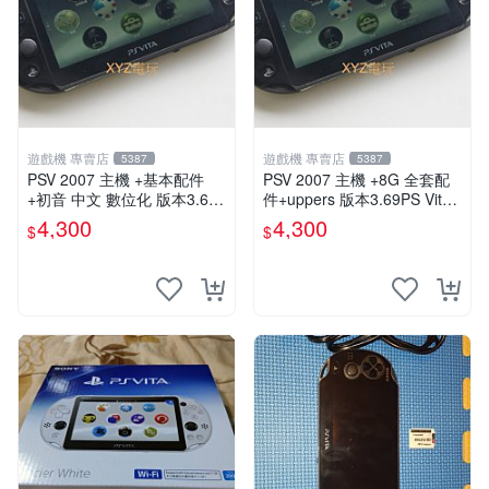
遊戲機 專賣店
遊戲機 專賣店
5387
5387
PSV 2007 主機 +基本配件
PSV 2007 主機 +8G 全套配
+初音 中文 數位化 版本3.69
件+uppers 版本3.69PS Vita2
PS Vita2007 保修一年 85成
007 保修一年 9成新
4,300
4,300
$
$
新