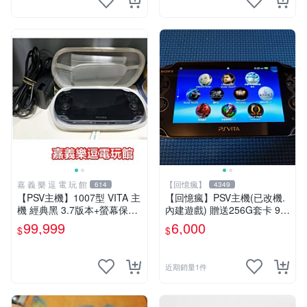
嘉 義 樂 逗 電 玩 館
【回憶瘋】
614
4349
【PSV主機】1007型 VITA 主
【回憶瘋】PSV主機(已改機.
機 經典黑 3.7版本+螢幕保護
內建遊戲) 贈送256G套卡 9成
貼+主機收納包【9成新】✪中
新 遊戲機 PSVITA
99,999
6,000
$
$
古二手✪嘉義樂逗電玩館
近期銷量1件