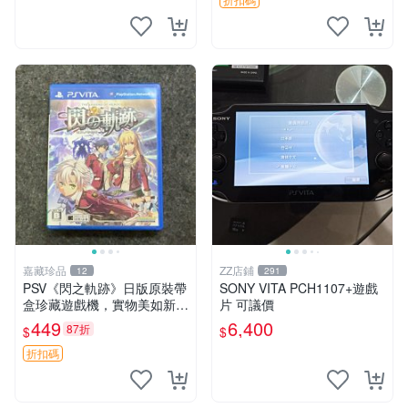
中文 卡帶
嘉藏珍品
ZZ店鋪
12
291
PSV《閃之軌跡》日版原裝帶
SONY VITA PCH1107+遊戲
盒珍藏遊戲機，實物美如新，
片 可議價
嚴選推薦 閃之軌跡 日版 PSV
449
6,400
87折
$
$
原裝帶盒
折扣碼