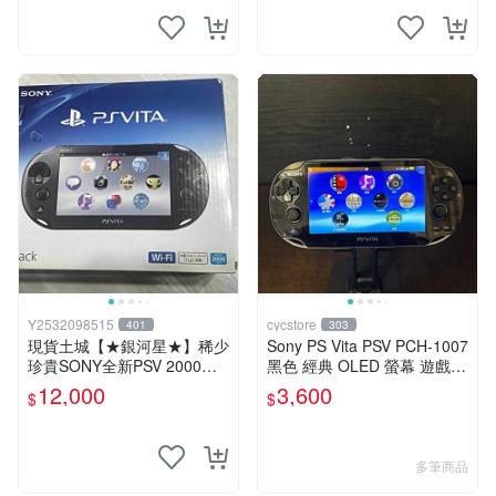
Y2532098515
cycstore
401
303
現貨土城【★銀河星★】稀少
Sony PS Vita PSV PCH-1007
珍貴SONY全新PSV 2000主
黑色 經典 OLED 螢幕 遊戲掌
機.可轉換中文.全新PSV未使
機 附充電線 經典收藏 掌上型
12,000
3,600
$
$
用
遊戲機
多筆商品