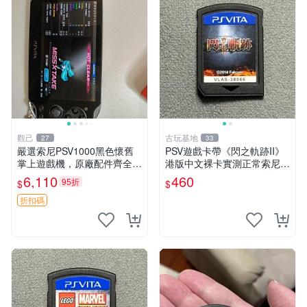
觀己
古玩基地
27
33
嚴選索尼PSV1000黑色懷舊
PSV遊戲卡帶《閃之軌跡II》
掌上遊戲機，原廠配件齊全
港版中文裸卡實測正常索尼專
新手舊手皆可入手 懷舊遊戲
用嚴選商品4連購享優惠 閃之
6,110
460
95折
$
$
PlayStation Vita 測試無誤 電
軌跡II PSV 港版 中文 卡帶
腦連接直通遊玩 PSV
折扣碼