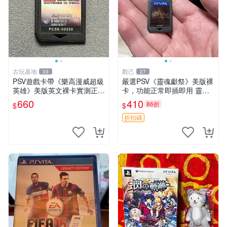
古玩基地
觀己
33
27
PSV遊戲卡帶《樂高漫威超級
嚴選PSV《靈魂獻祭》美版裸
英雄》美版英文裸卡實測正常
卡，功能正常即插即用 靈魂
全新嚴選嚴選嚴選
獻祭 PSV 卡帶 主機兼容
660
410
86折
$
$
折扣碼