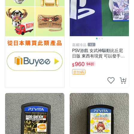
嘉藏珍品
12
PSV游戲 女武神驅動比丘尼
日版 東西有現貨 可以發手物
品 無質量問題售不退不換
960
94折
$
折扣碼