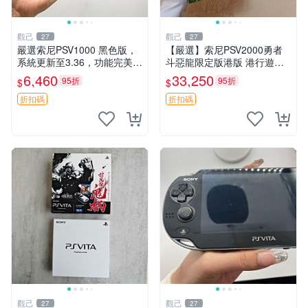
觀己
觀己
27
27
嚴選索尼PSV1000 黑色版，
【嚴選】索尼PSV2000勇者
系統更新至3.36，功能完美屏
斗惡龍限定版港版 港行遊戲
幕清晰，附贈原裝充電線。全
機 盒包未拆 全新耳塞未開封
6,460
33,250
95折
95折
$
$
新未拆封，內存卡另售。 PS
收藏佳品 PSV2000 勇者鬥惡
V1000 PSV 紅包版
龍 盒包
折扣碼
折扣碼
觀己
觀己
27
27