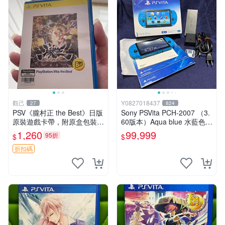
觀己
Y0827018437
27
824
PSV《朧村正 the Best》日版
Sony PSVita PCH-2007 （3.
原裝遊戲卡帶，附原盒包裝，
60版本）Aqua blue 水藍色
狀態近新，盤面乾淨，支持P
掌機 二手美品
1,260
99,999
95折
$
$
SV主機即插即玩，日本語原
版，適合喜愛日系RPG玩家
折扣碼
收藏或自用