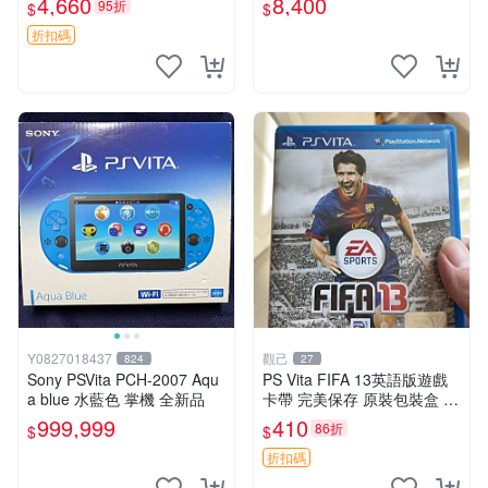
4,660
8,400
95折
$
$
版 PSV 特典畫冊
折扣碼
Y0827018437
觀己
824
27
Sony PSVita PCH-2007 Aqu
PS Vita FIFA 13英語版遊戲
a blue 水藍色 掌機 全新品
卡帶 完美保存 原裝包裝盒 推
薦收藏 FIFA 13 PSVita EA S
999,999
410
86折
$
$
ports 官方版
折扣碼