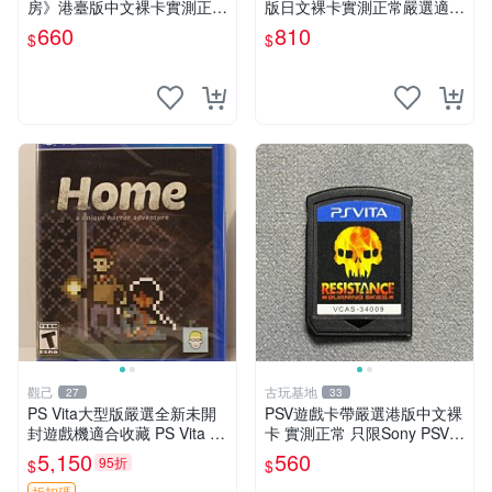
房》港臺版中文裸卡實測正常
版日文裸卡實測正常嚴選適合
嚴選直銷僅售不退不換單次2
收藏2張起享優惠 假面騎士
660
810
$
$
張起享優惠 煉金工房 游戲卡
創生 PSV 卡帶
帶 PSV
觀己
古玩基地
27
33
PS Vita大型版嚴選全新未開
PSV遊戲卡帶嚴選港版中文裸
封遊戲機適合收藏 PS Vita 新
卡 實測正常 只限Sony PSV運
型號 家用遊戲機 直營店優選
行 二合一折扣優惠 psv 港版
5,150
560
95折
$
$
卡帶
折扣碼