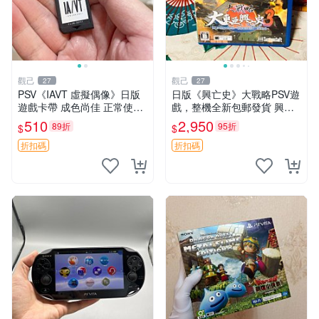
觀己
觀己
27
27
PSV《IAVT 虛擬偶像》日版
日版《興亡史》大戰略PSV遊
遊戲卡帶 成色尚佳 正常使用
戲，整機全新包郵發貨 興亡
單機娛樂推薦 音樂粉必備 收
史 大戰略 PSV 日版 游戲機
510
2,950
89折
95折
$
$
藏嚴選 IAVT 虛擬偶像 PSV
游戲卡帶
折扣碼
折扣碼