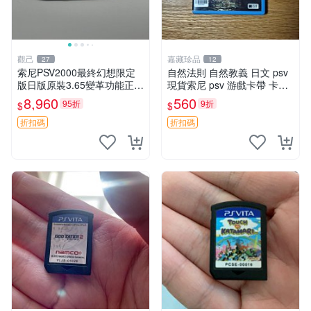
觀己
嘉藏珍品
27
12
索尼PSV2000最終幻想限定
自然法則 自然教義 日文 psv
版日版原裝3.65變革功能正常
現貨索尼 psv 游戲卡帶 卡盒
背面小劃痕磨損 實物圖可查
無損 版本外版 功能正常讀卡
8,960
560
95折
9折
$
$
限量珍藏 畫集 游戲機
關于質量：為避免糾紛，鑒寶
專家，收藏家和較真黨自行繞
折扣碼
折扣碼
道