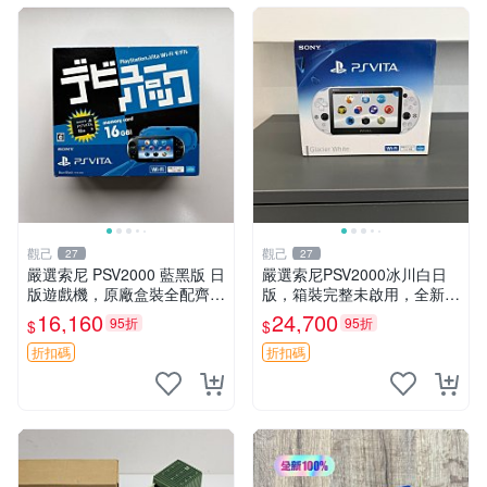
觀己
觀己
27
27
嚴選索尼 PSV2000 藍黑版 日
嚴選索尼PSV2000冰川白日
版遊戲機，原廠盒裝全配齊，
版，箱裝完整未啟用，全新如
近乎全新狀態，中古精品值得
初體驗電子新品推薦遊戲掌機
16,160
24,700
95折
95折
$
$
收藏 PSV2000 日版 游戲機
嚴選收藏 psv2000 日版 新三
紅包裝
色冰川 白 新品 掌上遊戲機
折扣碼
折扣碼