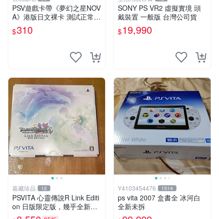
PSV遊戲卡帶《夢幻之星NOV
SONY PS VR2 虛擬實境 頭
A》港版日文裸卡 測試正常
戴裝置 一般版 台灣公司貨
索尼專用 不退不換 卡帶遊戲
310
19,990
$
$
限量收藏 港版 游玩安心
嘉藏珍品
Y4103454476
12
1514
PSVITA 心靈傳說R Link Editi
ps vita 2007 盒書全 冰河白
on 日版限定版，幾乎全新，
全新未拆
配件齊全，原裝包裝盒，說明