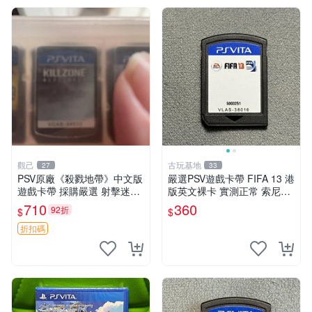
觀己
古玩基地
27
33
PSV原廠《殺戮地帶》中文版
嚴選PSV遊戲卡帶 FIFA 13 港
遊戲卡帶 採購嚴選 射擊迷必
版英文裸卡 實測正常 索尼專
備 成色尚佳 插入即玩 殺戮地
用 不支持其他機器 買二送優
710
360
92折
$
$
帶 PSV 射擊 游戲
惠 FIFA 13 psv 港版 卡帶
折扣碼