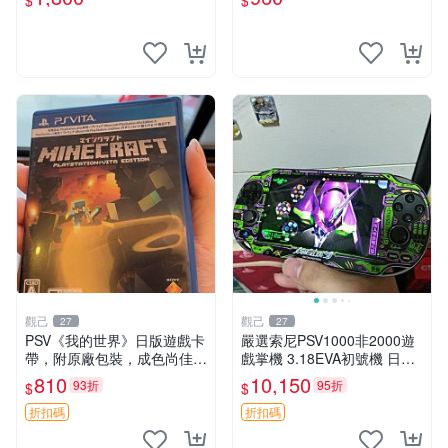
$
$
能顯示通通幫您修到好~
常運行
觀己
觀己
27
27
PSV《我的世界》日版遊戲卡
嚴選索尼PSV1000非2000遊
帶，附原廠包裝，成色尚佳，
戲掌機 3.18EVA初號機 日版
功能完好，嚴選推薦給喜愛冒
實物 無點無線無老化 自用清
810
10,150
93折
95折
$
$
險的玩家，同城交易，無退無
倉 EVA 初號機 PSV1000
換 我的世界 PS4 游戲 卡帶
折扣碼
折扣碼