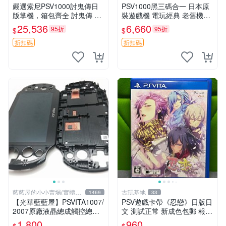
嚴選索尼PSV1000討鬼傳日
PSV1000黑三碼合一 日本原
版掌機，箱包齊全 討鬼傳 PS
裝遊戲機 電玩經典 老舊機臺
V1000 索尼掌機 PSV1000 討
游戲收藏 限量版 PSV1000 三
25,536
6,660
95折
95折
$
$
鬼傳 日版 討鬼傳 限定版 PSV
碼合一 測試中
1000
折扣碼
折扣碼
藍藍屋的小小賣場(實體店
古玩基地
1469
33
面)
【光華藍藍屋】PSVITA1007/
PSV遊戲卡帶《忍戀》日版日
2007原廠液晶總成觸控總成
文 測試正常 新成色包郵 報價
代客更換液晶破裂觸控不良不
嚴選 忍戀 PSV 日版 測試 正
1,800
960