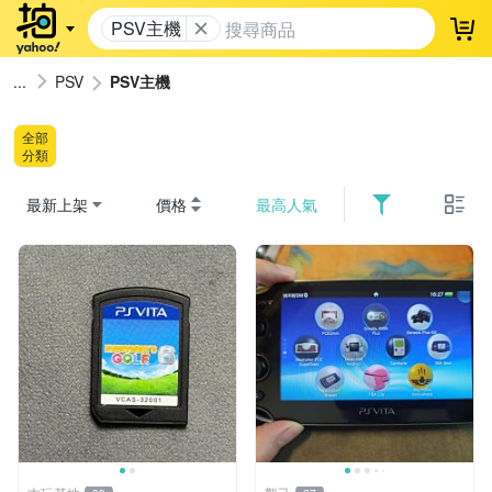
PSV主機
登
PSV
PSV主機
全部
分類
最新上架
價格
最高人氣