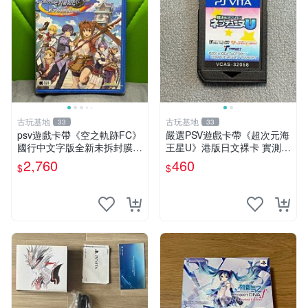
古玩基地
古玩基地
33
33
psv遊戲卡帶《空之軌跡FC》
嚴選PSV遊戲卡帶《超次元海
國行中文字版全新未拆封膜有
王星U》港版日文裸卡 實測暢
輕微使用痕跡嚴選推薦適合收
玩 索尼專屬 psv psv游戲 psv
2,760
460
$
$
藏 歲月痕跡 二手 psv 游戲卡
游戲卡帶
帶