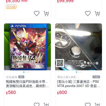
8,550
99,999
95折
$
$
書，底座，掛件，布袋，卡都
在，游戲光盤已拆封但保存
折扣碼
古玩基地
電玩小屋-LINE:
33
144
@AHZ5142U
戰國無雙日版PSV遊戲卡帶，
[電玩小屋] 三重蘆洲店 - PSV
實測暢玩保真成色，圖例對應
VITA psvvita 2007 3D 香菇
確保收貨，售出概不退換 戰
方向 類比 故障 [維修]
560
600
$
$
國無雙 PSV 日版 游戲 卡帶
成色 當拍即知