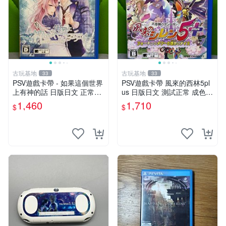
古玩基地
古玩基地
33
33
PSV遊戲卡帶 - 如果這個世界
PSV遊戲卡帶 風來的西林5pl
上有神的話 日版日文 正常可
us 日版日文 測試正常 成色如
玩 神秘成色參考圖 售後不退
圖 買家自負 風來的西林5plus
1,460
1,710
$
$
如果這是你想找的游戲 請先
PSV 日版
查看照片確認狀態 再下單購
買哦 日