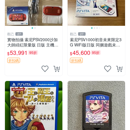
觀己
觀己
27
27
實物拍攝 索尼PSV2000沙加
索尼PSV1000初音未來限定3
大師緋紅限量版 日版 主機全
G WiFi版日版 同捆遊戲未拆
配齊 收藏級 電腦遊戲掌機 帶
封 貼紙新 成色美 品相佳 PSV
53,991
45,600
95折
95折
$
$
盒說明書 全新未修 正規對碼
網路遊戲 iphonetype
沙加大作
折扣碼
折扣碼