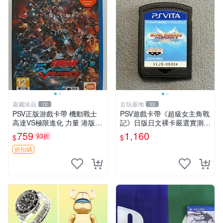
嘉藏珍品
古玩基地
12
33
PSV正版游戲卡帶 機動戰士
PSV遊戲卡帶《超級女主角戰
高達VS極限進化 力量 港版中
記》日版日文裸卡嚴選實測正
文 盒裝全新未開封，支持所
常索尼專用 超級女主角戰記
759
1,160
93折
$
$
有日版，港版或其他地區的P
PSV 日版 裸卡
SV游戲機主機，（除外），
折扣碼
拆封後不支持退