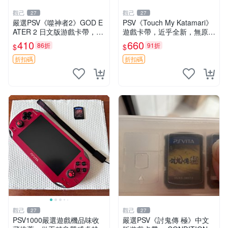
觀己
觀己
27
27
嚴選PSV《噬神者2》GOD E
PSV《Touch My Katamari》
ATER 2 日文版游戲卡帶，成
遊戲卡帶，近乎全新，無原廠
色尚佳輕微使用痕跡，功能正
包裝，經典滾動球樂趣等你來
410
660
86折
91折
$
$
常無故障，適合收藏愛好者。
挑戰，嚴選好物推薦。Katam
PSV卡帶 相機 功能遊戲 嚴選
ari Touch 測試版
折扣碼
折扣碼
PS
觀己
觀己
27
27
PSV1000嚴選遊戲機品味收
嚴選PSV《討鬼傳 極》中文