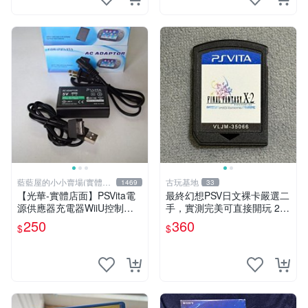
藍藍屋的小小賣場(實體店
古玩基地
1469
33
面)
【光華-實體店面】PSVita電
最終幻想PSV日文裸卡嚴選二
源供應器充電器WiiU控制器
手，實測完美可直接開玩 2張
充電器主機電源供應器變壓器
起享優惠 最終幻想 PSV 卡帶
250
360
$
$
火牛~
二手 裸卡