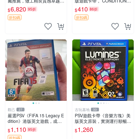
藏推薦，做工精良質感卓越
版遊戲卡帶， CONDITION尚
屏幕表現領先一代 無塑料廉
佳，日常使用留痕，運作順
6,820
410
95折
86折
$
$
感 上手順滑 psv1000 psv100
暢，適合收藏。討鬼傳極 PS
0電玩 psv1000遊戲機
V 主機 卡帶
折扣碼
折扣碼
觀己
古玩基地
27
33
嚴選PSV《FIFA 15 Legacy E
PSV遊戲卡帶《音樂方塊》美
dition》港版英文遊戲，成色
版英文原裝，實測運行順暢，
幾乎全新，附原裝包裝盒及乾
圖示成色真實呈現，拍下即視
1,110
1,260
95折
$
$
淨盤面。適合收藏與自行玩
同確認。 音樂方塊 PSV 游戲
樂，體育類遊戲不容錯過。
卡帶
折扣碼