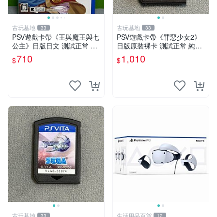
古玩基地
古玩基地
33
33
PSV遊戲卡帶《王與魔王與七
PSV遊戲卡帶《罪惡少女2》
公主》日版日文 測試正常 成
日版原裝裸卡 測試正常 純正
色如圖 發貨即到手 新手必看
日文簡體字顯示 輸出機玩滌
710
1,010
$
$
認真拍下 王與魔王與七公主
限量嚴選 psv 卡帶 罕有游戲
PSV 日版 成色
古玩基地
生活用品百貨
33
12