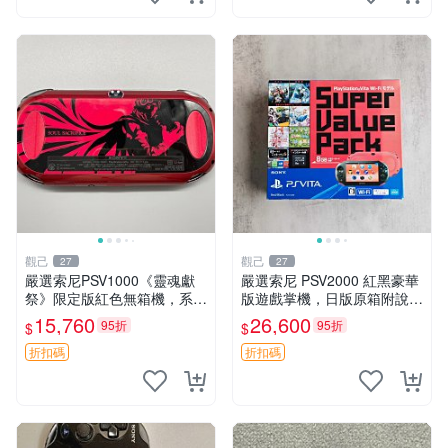
觀己
觀己
27
27
嚴選索尼PSV1000《靈魂獻
嚴選索尼 PSV2000 紅黑豪華
祭》限定版紅色無箱機，系統
版遊戲掌機，日版原箱附說明
3.65，功能完好。屏幕、攝像
書 PSV2000 紅黑色 豪華版
15,760
26,600
95折
95折
$
$
頭、按鍵及搖桿皆正常運作。
日版 品牌 Sony
靈魂獻祭 限定版 PSV1000 紅
折扣碼
折扣碼
色