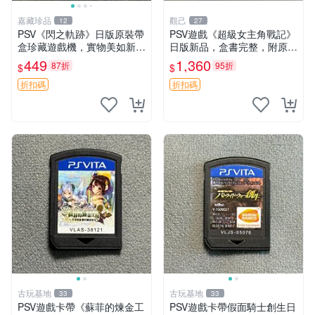
嘉藏珍品
觀己
12
27
PSV《閃之軌跡》日版原裝帶
PSV遊戲《超級女主角戰記》
盒珍藏遊戲機，實物美如新，
日版新品，盒書完整，附原裝
嚴選推薦 閃之軌跡 日版 PSV
包裝，玩樂典藏款，成就全開
449
1,360
87折
95折
$
$
原裝帶盒
任你挑戰 超級女主角戰記 PS
V 游戲 日版 成就全開 DLC 全
折扣碼
折扣碼
通角色
古玩基地
古玩基地
33
33
PSV遊戲卡帶《蘇菲的煉金工
PSV遊戲卡帶假面騎士創生日