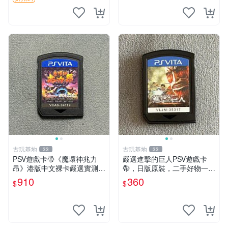
古玩基地
古玩基地
33
33
PSV遊戲卡帶《魔壞神兆力
嚴選進擊的巨人PSV遊戲卡
昂》港版中文裸卡嚴選實測無
帶，日版原裝，二手好物一口
誤索尼專用 psv 魔壞神 港版
價，支持批量優惠 進擊的巨
910
360
$
$
人 PSV 日版 卡帶 游戲機配件
電競