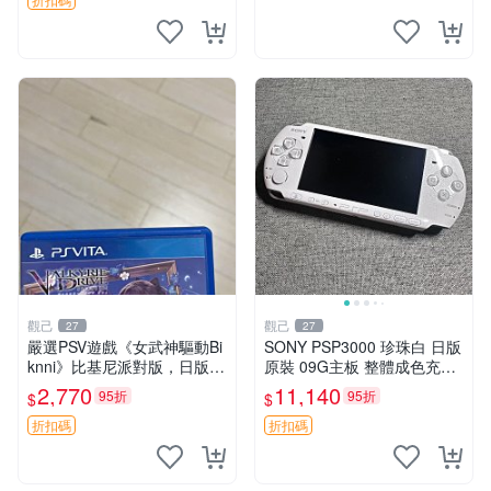
觀己
觀己
27
27
嚴選PSV遊戲《女武神驅動Bi
SONY PSP3000 珍珠白 日版
knni》比基尼派對版，日版原
原裝 09G主板 整體成色充新
裝，PSV獨佔新古態，附原裝
不漂移 按鍵順滑 PSP3000
2,770
11,140
95折
95折
$
$
包裝，閒置出售中。女武神 P
電腦遊戲機 PSP1189390 屏
SV 美少女
幕老化
折扣碼
折扣碼