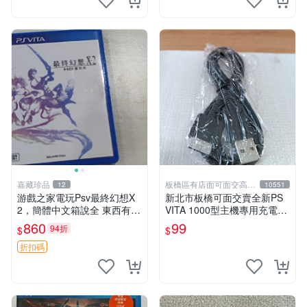
嘉藏珍品
板橋區有店面可面交高價
12
10551
回收電玩
游戲之家電玩Psv最終幻想X
新北市板橋可面交賣全新PS
2，簡體中文箱說全 東西有現
VITA 1000型主機專用充電
貨 可以發手物品 無質量問題
線....超便宜只賣99元
860
99
94折
$
$
售不退不換
折扣碼