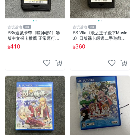
古玩基地
古玩基地
33
33
PSV遊戲卡帶《噬神者2》港
PS Vita《歌之王子殿下Music
版中文裸卡推薦 正常運行適
3》日版裸卡嚴選二手遊戲，
用PSV機嚴選商品 可收藏 港
實測功能正常，僅售不退不換
410
360
$
$
版 PSV 卡帶 噴射型 獎杯機
psv psp vita 卡帶
記憶力カード