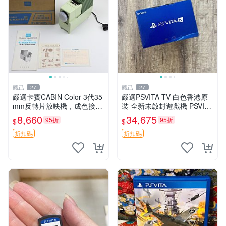
觀己
觀己
27
27
嚴選卡賓CABIN Color 3代35
嚴選PSVITA-TV 白色香港原
mm反轉片放映機，成色接近
裝 全新未啟封遊戲機 PSVITA
全新，隨附原裝說明書與包裝
TV 行貨 電腦遊戲機 新款 全
8,660
34,675
95折
95折
$
$
盒，支持110V電源 反轉片放
套配件齊全
映機 CABIN Color
折扣碼
折扣碼