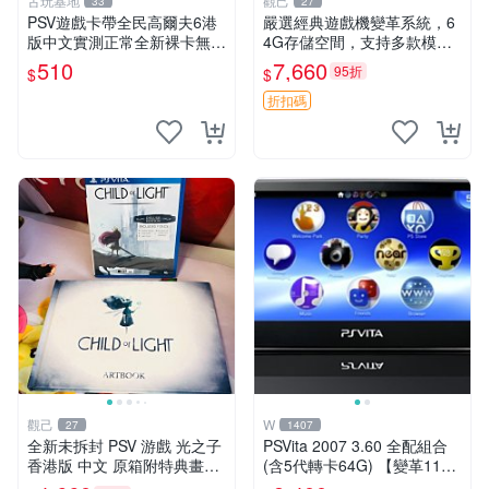
古玩基地
觀己
33
27
PSV遊戲卡帶全民高爾夫6港
嚴選經典遊戲機變革系統，6
版中文實測正常全新裸卡無保
4G存儲空間，支持多款模擬
售不退換單次購兩張以上再享
器享受懷舊樂趣 黑店版 PSV
510
7,660
95折
$
$
優惠 全民高爾夫6 PSV 港版
游戲 模擬器
中文 卡帶
折扣碼
觀己
W
27
1407
全新未拆封 PSV 游戲 光之子
PSVita 2007 3.60 全配組合
香港版 中文 原箱附特典畫冊
(含5代轉卡64G) 【變革11】
輝耀上市嚴選商品 光之子 港
破解改好 + 水晶殼 + 硬殼包