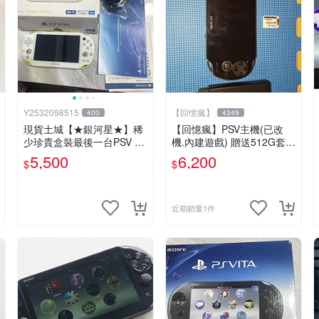
Y2532098515
【回憶瘋】
400
4349
現貨土城【★銀河星★】稀
【回憶瘋】PSV主機(已改
少珍貴盒裝最後一台PSV 20
機.內建遊戲) 贈送512G套卡
00主機.PSV2000 品質保證
8成5新 1000型
5,500
6,200
$
$
日版可轉換中文
近期銷量1件