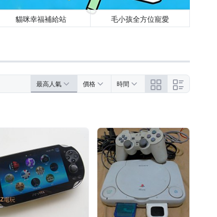
貓咪幸福補給站
毛小孩全方位寵愛
最高人氣
價格
時間