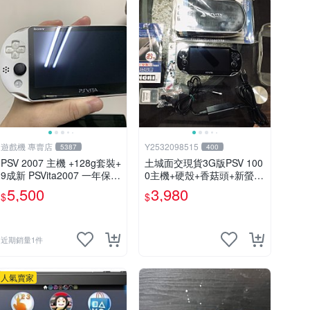
遊戲機 專賣店
Y2532098515
5387
400
PSV 2007 主機 +128g套裝+
土城面交現貨3G版PSV 100
9成新 PSVita2007 一年保修
0主機+硬殼+香菇頭+新螢幕
遊戲機 以改 變革
玻璃貼+初音掛繩+可改機版
5,500
3,980
$
$
本8成新 一年保修如照片所
有的都附
近期銷量1件
人氣賣家