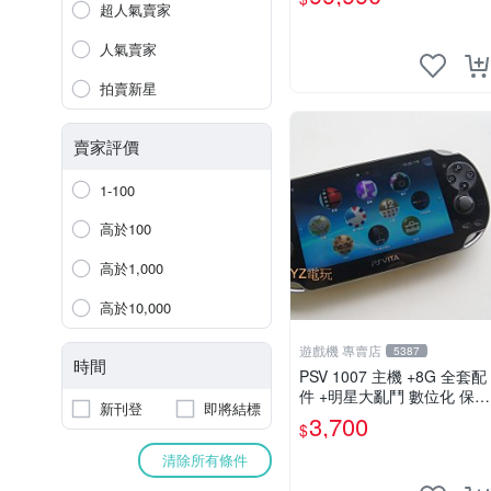
中恐龍電玩
超人氣賣家
人氣賣家
拍賣新星
賣家評價
1-100
高於100
高於1,000
高於10,000
遊戲機 專賣店
5387
時間
PSV 1007 主機 +8G 全套配
件 +明星大亂鬥 數位化 保修
新刊登
即將結標
一年 品質有保障
3,700
$
清除所有條件