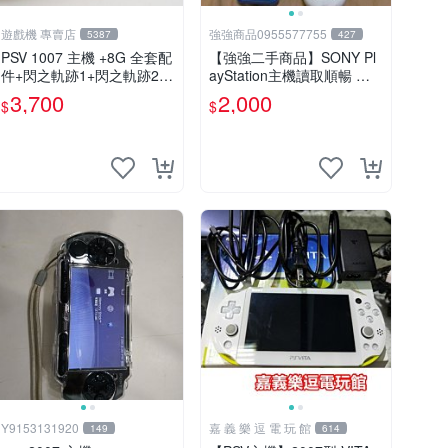
遊戲機 專賣店
強強商品0955577755
5387
427
PSV 1007 主機 +8G 全套配
【強強二手商品】SONY Pl
件+閃之軌跡1+閃之軌跡2
ayStation主機讀取順暢 如
保修一年 品質有保障
圖全部 ! 外觀完整乾淨
3,700
2,000
$
$
Y9153131920
嘉 義 樂 逗 電 玩 館
149
614