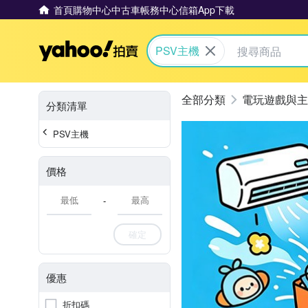
首頁
購物中心
中古車
帳務中心
信箱
App下載
Yahoo拍賣
PSV主機
電玩遊戲與主
分類清單
PSV主機
價格
-
確定
優惠
折扣碼