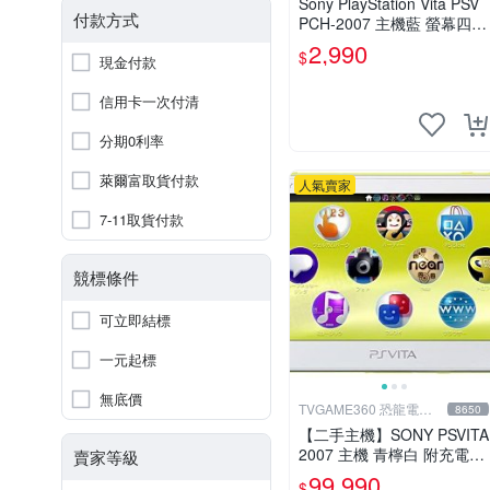
Sony PlayStation Vita PSV
付款方式
PCH-2007 主機藍 螢幕四角
略暗 可安裝遊戲 系統3.74
2,990
$
現金付款
書
信用卡一次付清
分期0利率
萊爾富取貨付款
人氣賣家
7-11取貨付款
競標條件
可立即結標
一元起標
無底價
TVGAME360 恐龍電玩-
8650
台中店
【二手主機】SONY PSVITA
2007 主機 青檸白 附充電器
賣家等級
USB傳輸線 PS VITA PSV 台
99,990
$