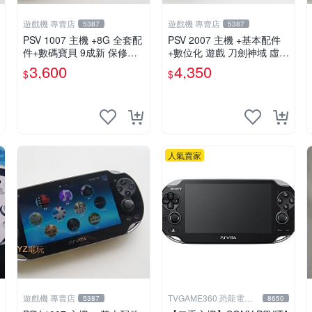
遊戲機 專賣店
遊戲機 專賣店
5387
5387
PSV 1007 主機 +8G 全套配
PSV 2007 主機 +基本配件
件+數碼寶貝 9成新 保修一
+數位化 遊戲 刀劍神域 虛空
年 品質有保障 psvita
幻界 保修一年
3,600
4,350
$
$
人氣賣家
遊戲機 專賣店
TVGAME360 恐龍電玩-
5387
8650
台中店