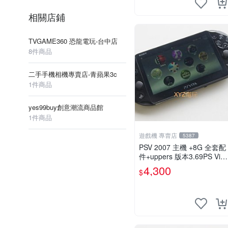
相關店鋪
TVGAME360 恐龍電玩-台中店
8件商品
二手手機相機專賣店-青蘋果3c
1件商品
yes99buy創意潮流商品館
1件商品
遊戲機 專賣店
5387
PSV 2007 主機 +8G 全套配
件+uppers 版本3.69PS Vita
2007 保修一年 9成新
4,300
$