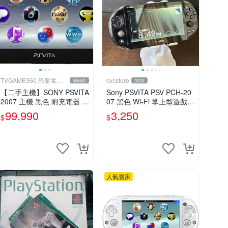
TVGAME360 恐龍電玩-
cycstore
8650
303
台中店
【二手主機】SONY PSVITA
Sony PSVITA PSV PCH-20
2007 主機 黑色 附充電器 U
07 黑色 Wi-Fi 掌上型遊戲主
SB傳輸線 PS VITA PSV【台
機 輕薄版 OLED後繼機 收
99,990
3,250
$
$
中恐龍電玩】
藏熱門
人氣賣家