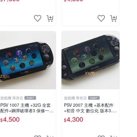
螢幕
遊戲機 專賣店
遊戲機 專賣店
5387
5387
PSV 1007 主機 +32G 全套
PSV 2007 主機 +基本配件
配件+鋼彈破壞者3 保修一年
+初音 中文 數位化 版本3.69
品質有保障 psvita
PS Vita2007 保修一年 85成
4,500
4,300
$
$
新