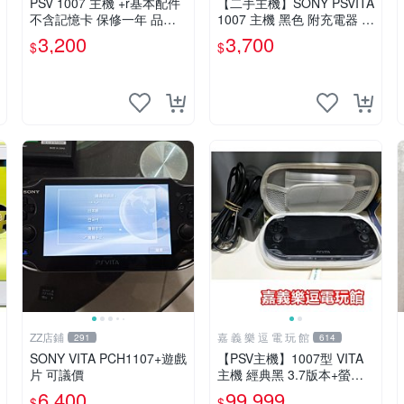
PSV 1007 主機 +r基本配件
【二手主機】SONY PSVITA
不含記憶卡 保修一年 品質
1007 主機 黑色 附充電器 U
有保障
SB傳輸線 PS VITA PSV【台
3,200
3,700
$
$
中恐龍電玩】
ZZ店鋪
嘉 義 樂 逗 電 玩 館
291
614
SONY VITA PCH1107+遊戲
【PSV主機】1007型 VITA
片 可議價
主機 經典黑 3.7版本+螢幕
保護貼+主機收納包【9成
6,400
99,999
$
$