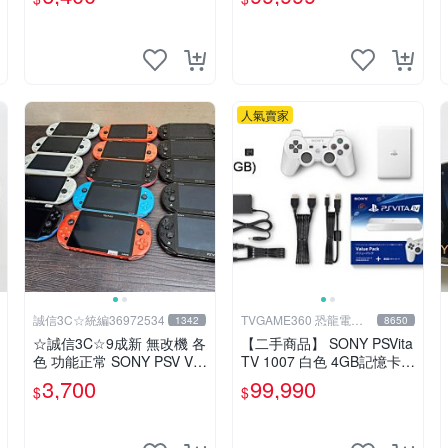
新】✪中古二手✪嘉義樂逗
電玩館
人氣賣家
誠信3C☆統編36972534
TVGAME360 恐龍電玩-
1342
8650
台中店
☆誠信3C☆9成新 無改機 各
【二手商品】 SONY PSVita
色 功能正常 SONY PSV VIT
TV 1007 白色 4GB記憶卡 P
A 主機 2000~3000型 二手
S3手把(白) 書盒完整 【台
3,700
99,990
$
$
功能正常 賣3千5~4千也可
中恐龍電玩】
用各式物品換