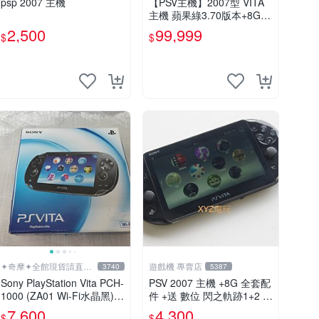
psp 2007 主機
【PSV主機】2007型 VITA
主機 蘋果綠3.70版本+8G記
憶卡+螢幕保護貼【9成新】
2,500
99,999
$
$
✪中古二手✪嘉義樂逗電玩
館
✦奇摩✦全館現貨請直接
遊戲機 專賣店
3740
5387
下標
Sony PlayStation Vita PCH-
PSV 2007 主機 +8G 全套配
1000 (ZA01 Wi-Fi水晶黑)
件 +送 數位 閃之軌跡1+2 保
掌上遊戲機 5英吋多點觸控
修一年 品質有保障
7,600
4,300
$
$