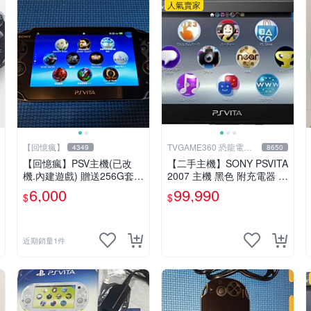
人氣賣家
【回憶瘋】
TVGAME360 恐龍電玩-
4349
8650
台中店
【回憶瘋】PSV主機(已改
【二手主機】SONY PSVITA
機.內建遊戲) 贈送256G套卡
2007 主機 黑色 附充電器 U
9成新 遊戲機 PSVITA
SB傳輸線 PS VITA PSV 無
6,000
99,990
$
$
盒裝
近期銷量1件