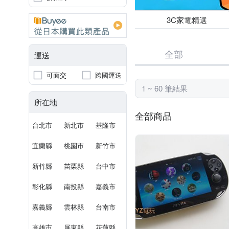
3C家電精選
全部
運送
可面交
跨國運送
1 ~ 60 筆結果
所在地
全部商品
台北市
新北市
基隆市
宜蘭縣
桃園市
新竹市
新竹縣
苗栗縣
台中市
彰化縣
南投縣
嘉義市
嘉義縣
雲林縣
台南市
高雄市
屏東縣
花蓮縣