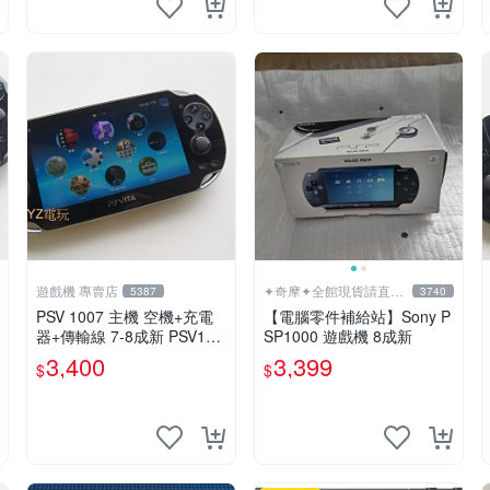
遊戲機 專賣店
✦奇摩✦全館現貨請直接
5387
3740
下標
PSV 1007 主機 空機+充電
【電腦零件補給站】Sony P
器+傳輸線 7-8成新 PSV100
SP1000 遊戲機 8成新
7 一年保修
3,400
3,399
$
$