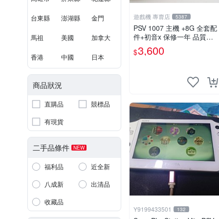
遊戲機 專賣店
台東縣
澎湖縣
金門
5387
PSV 1007 主機 +8G 全套配
件+初音x 保修一年 品質有
馬祖
美國
加拿大
保障
3,600
$
香港
中國
日本
商品狀況
直購品
競標品
有現貨
二手品條件
NEW
福利品
近全新
八成新
出清品
收藏品
Y9199433501
132