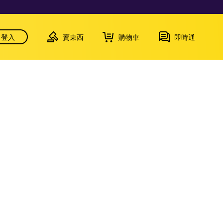
登入
賣東西
購物車
即時通