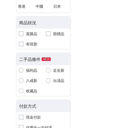
香港
中國
日本
商品狀況
直購品
競標品
有現貨
二手品條件
NEW
福利品
近全新
八成新
出清品
收藏品
付款方式
現金付款
信用卡一次付清