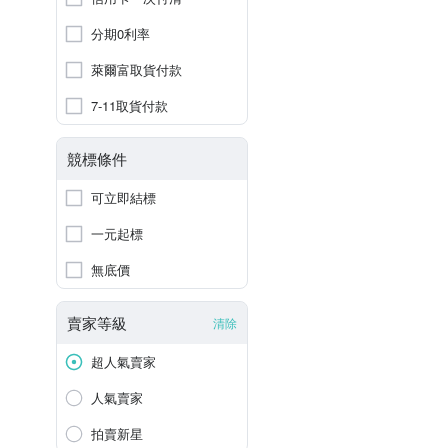
分期0利率
萊爾富取貨付款
7-11取貨付款
競標條件
可立即結標
一元起標
無底價
賣家等級
清除
超人氣賣家
人氣賣家
拍賣新星