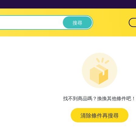
搜尋
找不到商品嗎？換換其他條件吧！
清除條件再搜尋