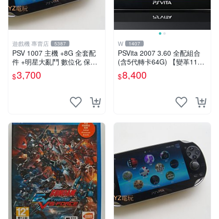
遊戲機 專賣店
W
5387
1407
PSV 1007 主機 +8G 全套配
PSVita 2007 3.60 全配組合
件 +明星大亂鬥 數位化 保修
(含5代轉卡64G) 【變革11】
一年 品質有保障
破解改好 + 水晶殼 + 硬殼包
3,700
8,400
$
$