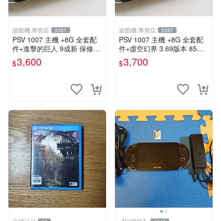
遊戲機 專賣店
遊戲機 專賣店
5387
5387
PSV 1007 主機 +8G 全套配
PSV 1007 主機 +8G 全套配
件+進擊的巨人 9成新 保修一
件+虛空幻界 3.69版本 85成
年 品質有保障
新 PS Vita1007 一年保修
3,600
3,700
$
$