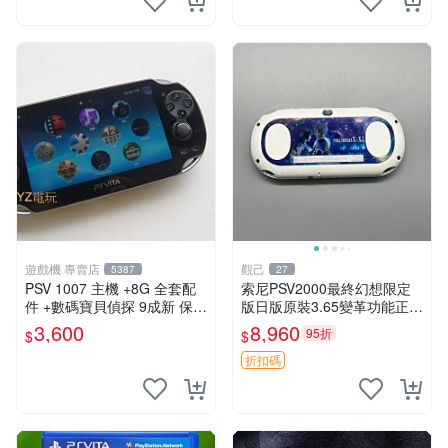
遊戲機 專賣店
觀己
5387
27
PSV 1007 主機 +8G 全套配
索尼PSV2000最終幻想限定
件 +數碼寶貝偵探 9成新 保修
版日版原裝3.65變革功能正常
一年 品質有保障
背面小劃痕磨損 實物圖可查
3,600
8,960
95折
$
$
限量珍藏 畫集 游戲機
折扣碼