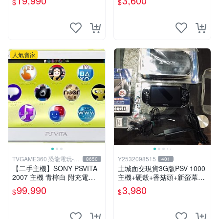
19,990
3,600
$
$
人氣賣家
TVGAME360 恐龍電玩-台
Y2532098515
8650
401
中店
【二手主機】SONY PSVITA
土城面交現貨3G版PSV 1000
2007 主機 青檸白 附充電器
主機+硬殼+香菇頭+新螢幕玻
USB傳輸線 PS VITA PSV 台
璃貼+初音掛繩+可改機版本8
99,990
3,980
$
$
中恐龍電玩
成新 一年保修如照片所有的
都附