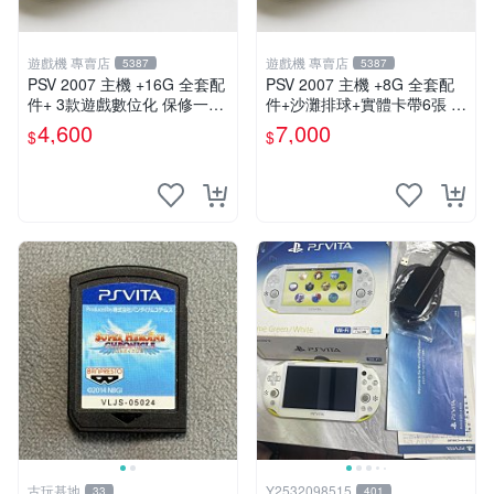
遊戲機 專賣店
遊戲機 專賣店
5387
5387
PSV 2007 主機 +16G 全套配
PSV 2007 主機 +8G 全套配
件+ 3款遊戲數位化 保修一年
件+沙灘排球+實體卡帶6張 保
品質有保障
修一年 品質有保障
4,600
7,000
$
$
古玩基地
Y2532098515
33
401