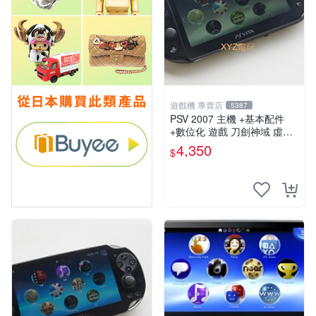
遊戲機 專賣店
5387
PSV 2007 主機 +基本配件
+數位化 遊戲 刀劍神域 虛空
幻界 保修一年
4,350
$