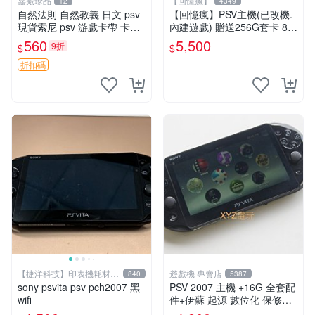
嘉藏珍品
【回憶瘋】
12
4349
自然法則 自然教義 日文 psv
【回憶瘋】PSV主機(已改機.
現貨索尼 psv 游戲卡帶 卡盒
內建遊戲) 贈送256G套卡 8成
無損 版本外版 功能正常讀卡
新 遊戲機 PSVITA
560
5,500
9折
$
$
關于質量：為避免糾紛，鑒寶
專家，收藏家和較真黨自行繞
折扣碼
道
【捷洋科技】印表機耗材專
遊戲機 專賣店
840
5387
賣
sony psvita psv pch2007 黑
PSV 2007 主機 +16G 全套配
wifi
件+伊蘇 起源 數位化 保修一
年 品質有保障