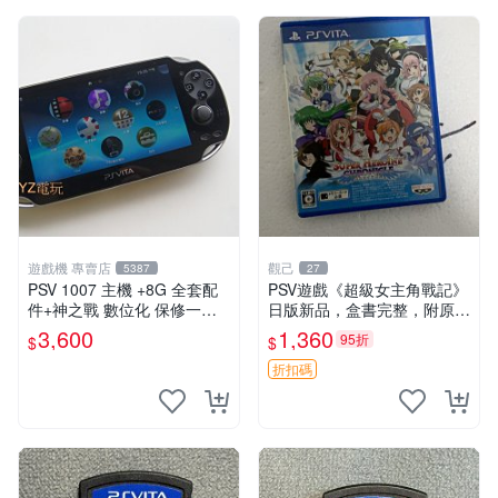
遊戲機 專賣店
觀己
5387
27
PSV 1007 主機 +8G 全套配
PSV遊戲《超級女主角戰記》
件+神之戰 數位化 保修一年
日版新品，盒書完整，附原裝
品質有保障 psvita
包裝，玩樂典藏款，成就全開
3,600
1,360
95折
$
$
任你挑戰 超級女主角戰記 PS
V 游戲 日版 成就全開 DLC 全
折扣碼
通角色