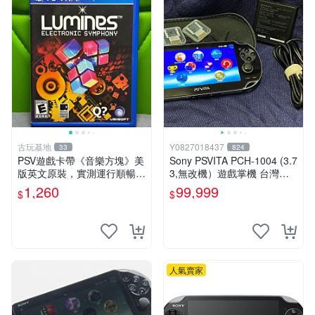
古玩基地
Y0827018437
33
824
PSV遊戲卡帶《音樂方塊》美
Sony PSVITA PCH-1004 (3.7
版英文原裝，實測運行順暢，
3,無改機）遊戲掌機 台灣公
圖示成色真實呈現，拍下即視
司貨
1,260
99,999
$
$
同確認。 音樂方塊 PSV 游戲
卡帶
人氣賣家