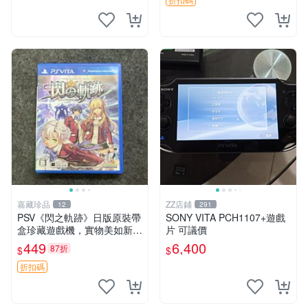
中文 卡帶
嘉藏珍品
ZZ店鋪
12
291
PSV《閃之軌跡》日版原裝帶
SONY VITA PCH1107+遊戲
盒珍藏遊戲機，實物美如新，
片 可議價
嚴選推薦 閃之軌跡 日版 PSV
449
6,400
87折
$
$
原裝帶盒
折扣碼