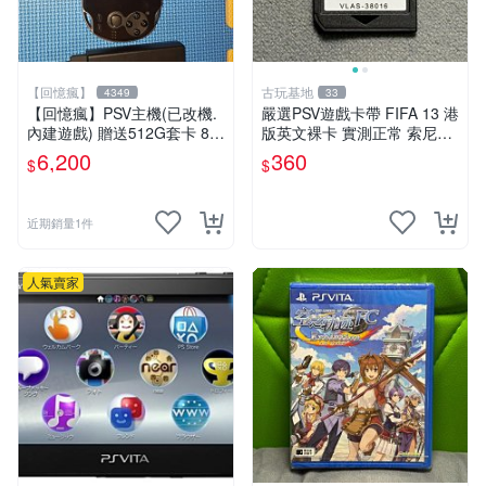
【回憶瘋】
古玩基地
4349
33
【回憶瘋】PSV主機(已改機.
嚴選PSV遊戲卡帶 FIFA 13 港
內建遊戲) 贈送512G套卡 8成
版英文裸卡 實測正常 索尼專
5新 1000型
用 不支持其他機器 買二送優
6,200
360
$
$
惠 FIFA 13 psv 港版 卡帶
近期銷量1件
人氣賣家