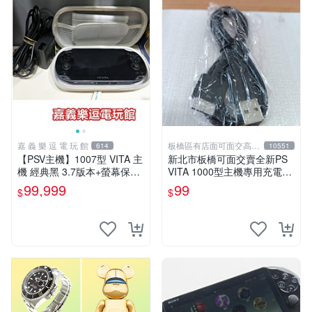
嘉 義 樂 逗 電 玩 館
板橋區有店面可面交高價
614
10551
回收電玩
【PSV主機】1007型 VITA 主
新北市板橋可面交賣全新PS
機 經典黑 3.7版本+螢幕保護
VITA 1000型主機專用充電
貼+主機收納包【9成新】✪中
線....超便宜只賣99元
99,999
99
$
$
古二手✪嘉義樂逗電玩館