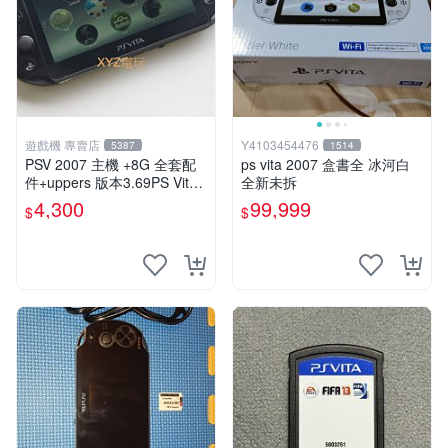
遊戲機 專賣店
Y4103454476
5387
1514
PSV 2007 主機 +8G 全套配
ps vita 2007 盒書全 冰河白
件+uppers 版本3.69PS Vita2
全新未拆
007 保修一年 9成新
4,300
99,999
$
$