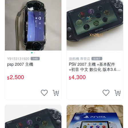
Y9153131920
遊戲機 專賣店
149
5387
psp 2007 主機
PSV 2007 主機 +基本配件
+初音 中文 數位化 版本3.69
PS Vita2007 保修一年 85成
2,500
4,300
$
$
新