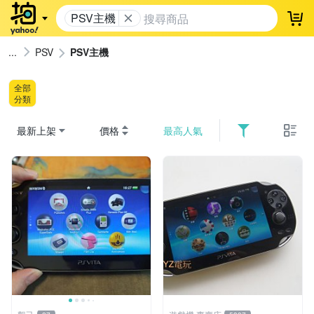
PSV主機
登
PSV
PSV主機
全部
分類
最新上架
價格
最高人氣