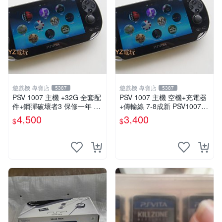
遊戲機 專賣店
遊戲機 專賣店
5387
5387
PSV 1007 主機 +32G 全套配
PSV 1007 主機 空機+充電器
件+鋼彈破壞者3 保修一年 品
+傳輸線 7-8成新 PSV1007
質有保障 psvita
一年保修
4,500
3,400
$
$