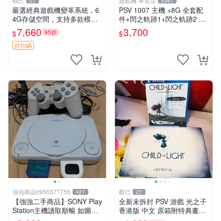
觀己
遊戲機 專賣店
27
5387
嚴選經典遊戲機變革系統，6
PSV 1007 主機 +8G 全套配
4G存儲空間，支持多款模擬
件+閃之軌跡1+閃之軌跡2 保
器享受懷舊樂趣 黑店版 PSV
修一年 品質有保障
7,660
3,700
95折
$
$
游戲 模擬器
折扣碼
強強商品0955577755
觀己
427
27
【強強二手商品】SONY Play
全新未拆封 PSV 游戲 光之子
Station主機讀取順暢 如圖全
香港版 中文 原箱附特典畫冊
部 ! 外觀完整乾淨
輝耀上市嚴選商品 光之子 港