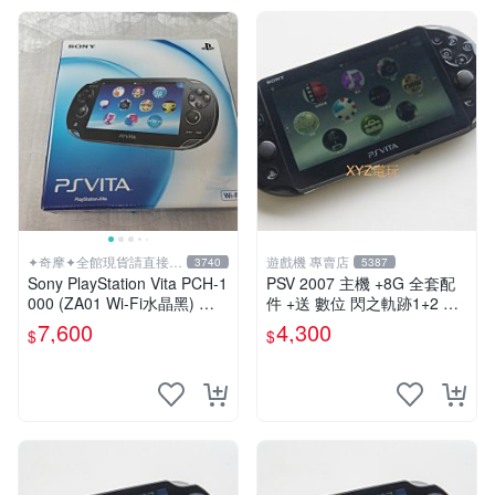
✦奇摩✦全館現貨請直接下
遊戲機 專賣店
3740
5387
標
Sony PlayStation Vita PCH-1
PSV 2007 主機 +8G 全套配
000 (ZA01 Wi-Fi水晶黑) 掌
件 +送 數位 閃之軌跡1+2 保
上遊戲機 5英吋多點觸控螢幕
修一年 品質有保障
7,600
4,300
$
$