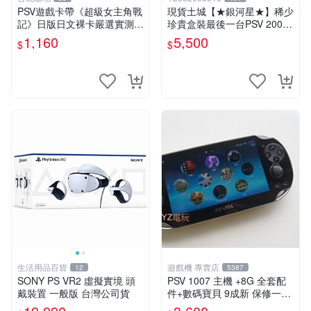
PSV遊戲卡帶《超級女主角戰
現貨土城【★銀河星★】稀少
記》日版日文裸卡嚴選實測正
珍貴盒裝最後一台PSV 2000
常索尼專用 超級女主角戰記
主機.PSV2000 品質保證日版
1,160
5,500
$
$
PSV 日版 裸卡
可轉換中文
生活用品百貨
遊戲機 專賣店
12
5387
SONY PS VR2 虛擬實境 頭
PSV 1007 主機 +8G 全套配
戴裝置 一般版 台灣公司貨
件+數碼寶貝 9成新 保修一年
品質有保障 psvita