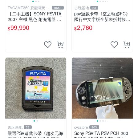
TVGAME360 恐龍電玩-台
古玩基地
8650
33
中店
【二手主機】SONY PSVITA
psv遊戲卡帶《空之軌跡FC》
2007 主機 黑色 附充電器 US
國行中文字版全新未拆封膜有
B傳輸線 PS VITA PSV【台中
輕微使用痕跡嚴選推薦適合收
99,990
2,760
$
$
恐龍電玩】
藏 歲月痕跡 二手 psv 游戲卡
帶
古玩基地
cycstore
33
303
嚴選PSV遊戲卡帶《超次元海
Sony PSVITA PSV PCH-200