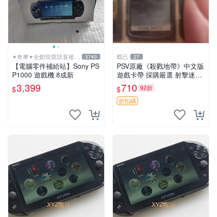
✦奇摩✦全館現貨請直接下
觀己
3740
27
標
【電腦零件補給站】Sony PS
PSV原廠《殺戮地帶》中文版
P1000 遊戲機 8成新
遊戲卡帶 採購嚴選 射擊迷必
備 成色尚佳 插入即玩 殺戮地
3,399
710
92折
$
$
帶 PSV 射擊 游戲
折扣碼