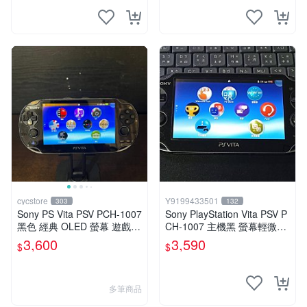
cycstore
Y9199433501
303
132
Sony PS Vita PSV PCH-1007
Sony PlayStation Vita PSV P
黑色 經典 OLED 螢幕 遊戲掌
CH-1007 主機黑 螢幕輕微老
機 附充電線 經典收藏 掌上型
化 可安裝遊戲 系統3.74書
3,600
3,590
$
$
遊戲機
多筆商品