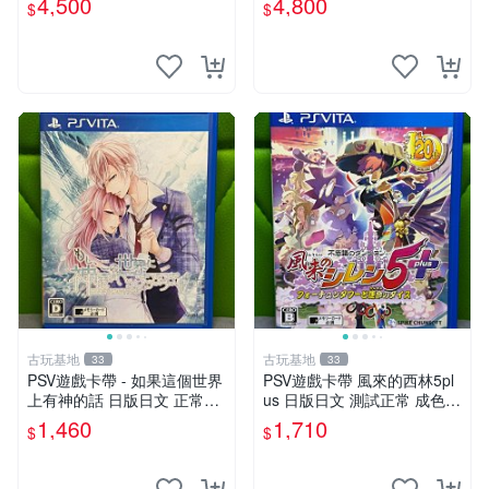
4,500
4,800
$
$
古玩基地
古玩基地
33
33
PSV遊戲卡帶 - 如果這個世界
PSV遊戲卡帶 風來的西林5pl
上有神的話 日版日文 正常可
us 日版日文 測試正常 成色如
玩 神秘成色參考圖 售後不退
圖 買家自負 風來的西林5plus
1,460
1,710
$
$
如果這是你想找的游戲 請先
PSV 日版
查看照片確認狀態 再下單購
買哦 日