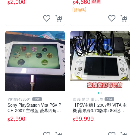
2,000
4,660
95折
$
$
版 PSV 特典畫冊
折扣碼
Y9199433501
嘉 義 樂 逗 電 玩 館
132
614
Sony PlayStation Vita PSV P
【PSV主機】2007型 VITA 主
CH-2007 主機藍 螢幕四角略
機 蘋果綠3.70版本+8G記憶
暗 可安裝遊戲 系統3.74書
卡+螢幕保護貼【9成新】✪中
2,990
99,999
$
$
古二手✪嘉義樂逗電玩館