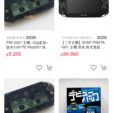
遊戲機 專賣店
TVGAME360 恐龍電玩-台
5387
8650
中店
PSV 2007 主機 +32g套裝+
【二手主機】SONY PSVITA
版本3.69 PS Vita2007 保修
1001 主機 黑色 附充電器 US
一年 8成新
B傳輸線 PS VITA PSV【台中
5,200
99,990
$
$
恐龍電玩】