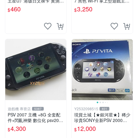
王星U》港版日文裸卡 實測暢
7 黑色 Wi-Fi 掌上型遊戲主機
玩 索尼專屬 psv psv游戲 psv
輕薄版 OLED後繼機 收藏熱
460
3,250
$
$
游戲卡帶
門
遊戲機 專賣店
Y2532098515
5387
401
PSV 2007 主機 +8G 全套配
現貨土城【★銀河星★】稀少
件+閃亂神樂 數位化 psv2007
珍貴SONY全新PSV 2000主
主機
機.可轉換中文.全新PSV未使
4,300
12,000
$
$
用