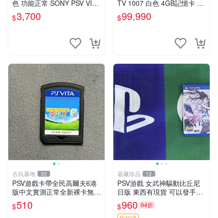
色 功能正常 SONY PSV VITA
TV 1007 白色 4GB記憶卡 PS
主機 2000~3000型 二手功能
3手把(白) 書盒完整 【台中恐
3,700
99,990
$
$
正常 賣3千5~4千也可用各式
龍電玩】
物品換
古玩基地
嘉藏珍品
33
12
PSV遊戲卡帶全民高爾夫6港
PSV游戲 女武神驅動比丘尼
版中文實測正常全新裸卡無保
日版 東西有現貨 可以發手物
售不退換單次購兩張以上再享
品 無質量問題售不退不換
510
960
94折
$
$
優惠 全民高爾夫6 PSV 港版
折扣碼