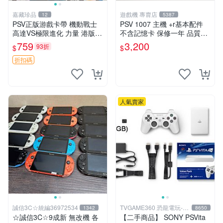
嘉藏珍品
遊戲機 專賣店
12
5387
PSV正版游戲卡帶 機動戰士
PSV 1007 主機 +r基本配件
高達VS極限進化 力量 港版中
不含記憶卡 保修一年 品質有
文 盒裝全新未開封，支持所
保障
759
3,200
93折
$
$
有日版，港版或其他地區的P
SV游戲機主機，（除外），
折扣碼
拆封後不支持退
人氣賣家
誠信3C☆統編36972534
TVGAME360 恐龍電玩-台
1342
8650
中店
☆誠信3C☆9成新 無改機 各
【二手商品】 SONY PSVita