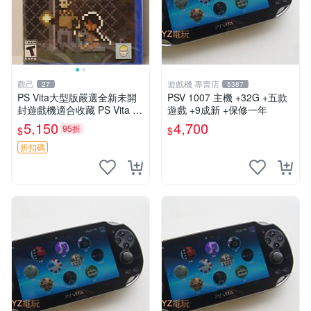
觀己
遊戲機 專賣店
27
5387
PS Vita大型版嚴選全新未開
PSV 1007 主機 +32G +五款
封遊戲機適合收藏 PS Vita 新
遊戲 +9成新 +保修一年
型號 家用遊戲機 直營店優選
5,150
4,700
95折
$
$
折扣碼