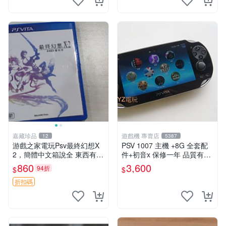
嘉藏珍品
遊戲機 專賣店
12
5387
游戲之家電玩Psv最終幻想X
PSV 1007 主機 +8G 全套配
2，簡體中文箱說全 東西有現
件+初音x 保修一年 品質有保
貨 可以發手物品 無質量問題
障
860
3,600
94折
$
$
售不退不換
折扣碼