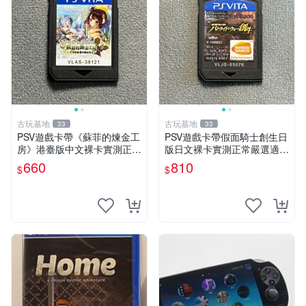
古玩基地
古玩基地
33
33
PSV遊戲卡帶《蘇菲的煉金工
PSV遊戲卡帶假面騎士創生日
房》港臺版中文裸卡實測正常
版日文裸卡實測正常嚴選適合
嚴選直銷僅售不退不換單次2
收藏2張起享優惠 假面騎士
660
810
$
$
張起享優惠 煉金工房 游戲卡
創生 PSV 卡帶
帶 PSV