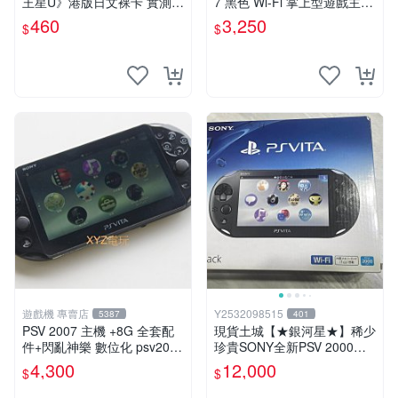
王星U》港版日文裸卡 實測暢
7 黑色 Wi-Fi 掌上型遊戲主機
玩 索尼專屬 psv psv游戲 psv
輕薄版 OLED後繼機 收藏熱
460
3,250
$
$
游戲卡帶
門
遊戲機 專賣店
Y2532098515
5387
401
PSV 2007 主機 +8G 全套配
現貨土城【★銀河星★】稀少
件+閃亂神樂 數位化 psv2007
珍貴SONY全新PSV 2000主
主機
機.可轉換中文.全新PSV未使
4,300
12,000
$
$
用