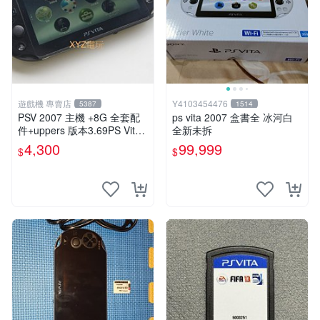
遊戲機 專賣店
Y4103454476
5387
1514
PSV 2007 主機 +8G 全套配
ps vita 2007 盒書全 冰河白
件+uppers 版本3.69PS Vita2
全新未拆
007 保修一年 9成新
4,300
99,999
$
$