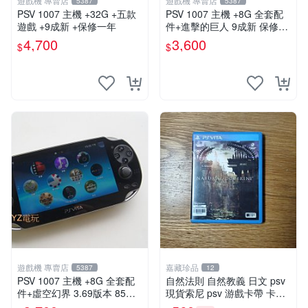
遊戲機 專賣店
遊戲機 專賣店
5387
5387
PSV 1007 主機 +32G +五款
PSV 1007 主機 +8G 全套配
遊戲 +9成新 +保修一年
件+進擊的巨人 9成新 保修一
年 品質有保障
4,700
3,600
$
$
遊戲機 專賣店
嘉藏珍品
5387
12
PSV 1007 主機 +8G 全套配
自然法則 自然教義 日文 psv
件+虛空幻界 3.69版本 85成
現貨索尼 psv 游戲卡帶 卡盒
新 PS Vita1007 一年保修
無損 版本外版 功能正常讀卡