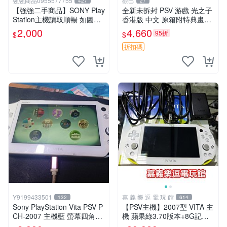
強強商品0955577755
觀己
427
27
【強強二手商品】SONY Play
全新未拆封 PSV 游戲 光之子
Station主機讀取順暢 如圖全
香港版 中文 原箱附特典畫冊
部 ! 外觀完整乾淨
輝耀上市嚴選商品 光之子 港
2,000
4,660
95折
$
$
版 PSV 特典畫冊
折扣碼
Y9199433501
嘉 義 樂 逗 電 玩 館
132
614
Sony PlayStation Vita PSV P
【PSV主機】2007型 VITA 主
CH-2007 主機藍 螢幕四角略
機 蘋果綠3.70版本+8G記憶
暗 可安裝遊戲 系統3.74書
卡+螢幕保護貼【9成新】✪中