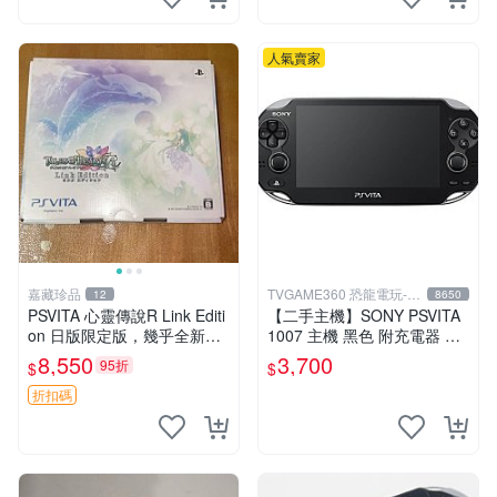
人氣賣家
嘉藏珍品
TVGAME360 恐龍電玩-台
12
8650
中店
PSVITA 心靈傳說R Link Editi
【二手主機】SONY PSVITA
on 日版限定版，幾乎全新，
1007 主機 黑色 附充電器 US
配件齊全，原裝包裝盒，說明
B傳輸線 PS VITA PSV【台中
8,550
3,700
95折
$
$
書，底座，掛件，布袋，卡都
恐龍電玩】
在，游戲光盤已拆封但保存
折扣碼