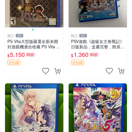
觀己
觀己
27
27
PS Vita大型版嚴選全新未開
PSV遊戲《超級女主角戰記》
封遊戲機適合收藏 PS Vita 新
日版新品，盒書完整，附原裝
型號 家用遊戲機 直營店優選
包裝，玩樂典藏款，成就全開
5,150
1,360
95折
95折
$
$
任你挑戰 超級女主角戰記 PS
V 游戲 日版 成就全開 DLC 全
折扣碼
折扣碼
通角色