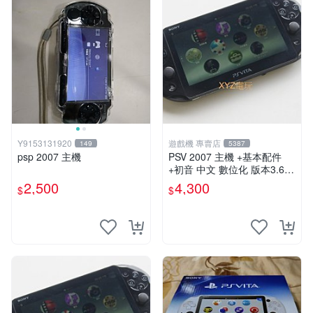
Y9153131920
遊戲機 專賣店
149
5387
psp 2007 主機
PSV 2007 主機 +基本配件
+初音 中文 數位化 版本3.69
PS Vita2007 保修一年 85成
2,500
4,300
$
$
新