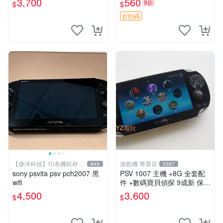
3,700
560
9折
$
$
關于質量：為避免糾紛，鑒寶
專家，收藏家和較真黨自行繞
折扣碼
道
【捷洋科技】印表機耗材專
遊戲機 專賣店
840
5387
賣
sony psvita psv pch2007 黑
PSV 1007 主機 +8G 全套配
wifi
件 +數碼寶貝偵探 9成新 保修
一年 品質有保障
4,500
3,600
$
$