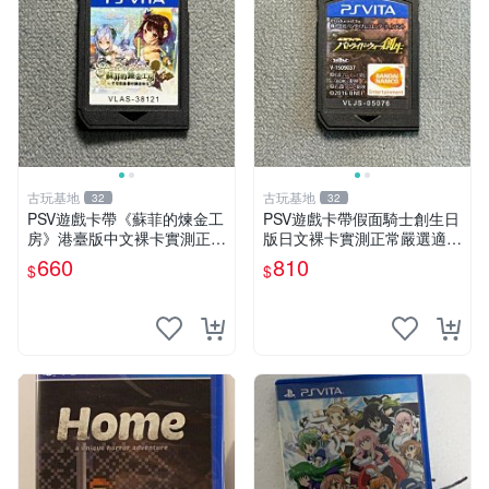
古玩基地
古玩基地
32
32
PSV遊戲卡帶《蘇菲的煉金工
PSV遊戲卡帶假面騎士創生日
房》港臺版中文裸卡實測正常
版日文裸卡實測正常嚴選適合
嚴選直銷僅售不退不換單次2
收藏2張起享優惠 假面騎士
660
810
$
$
張起享優惠 煉金工房 游戲卡
創生 PSV 卡帶
帶 PSV