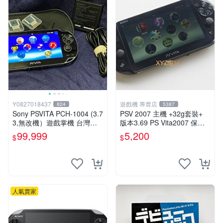
Y0827018437
遊戲機 專賣店
824
5387
Sony PSVITA PCH-1004 (3.7
PSV 2007 主機 +32g套裝+
3,無改機）遊戲掌機 台灣公
版本3.69 PS Vita2007 保修
司貨
一年 8成新
99,999
5,200
$
$
人氣賣家