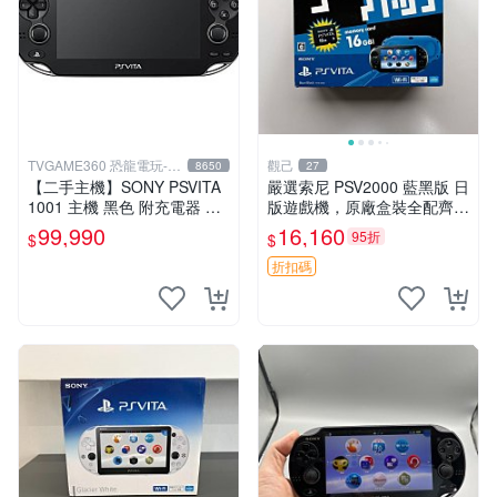
TVGAME360 恐龍電玩-台
觀己
8650
27
中店
【二手主機】SONY PSVITA
嚴選索尼 PSV2000 藍黑版 日
1001 主機 黑色 附充電器 US
版遊戲機，原廠盒裝全配齊，
B傳輸線 PS VITA PSV【台中
近乎全新狀態，中古精品值得
99,990
16,160
95折
$
$
恐龍電玩】
收藏 PSV2000 日版 游戲機
紅包裝
折扣碼