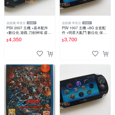
遊戲機 專賣店
遊戲機 專賣店
5387
5387
PSV 2007 主機 +基本配件
PSV 1007 主機 +8G 全套配
+數位化 遊戲 刀劍神域 虛空
件 +明星大亂鬥 數位化 保修
幻界 保修一年
一年 品質有保障
4,350
3,700
$
$