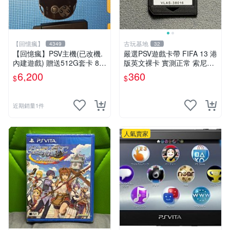
【回憶瘋】
古玩基地
4349
32
【回憶瘋】PSV主機(已改機.
嚴選PSV遊戲卡帶 FIFA 13 港
內建遊戲) 贈送512G套卡 8成
版英文裸卡 實測正常 索尼專
5新 1000型
用 不支持其他機器 買二送優
6,200
360
$
$
惠 FIFA 13 psv 港版 卡帶
近期銷量1件
人氣賣家