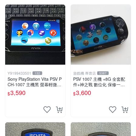
Y9199433501
遊戲機 專賣店
132
5387
Sony PlayStation Vita PSV P
PSV 1007 主機 +8G 全套配
CH-1007 主機黑 螢幕輕微老
件+神之戰 數位化 保修一年
化 可安裝遊戲 系統3.74書
品質有保障 psvita
3,590
3,600
$
$