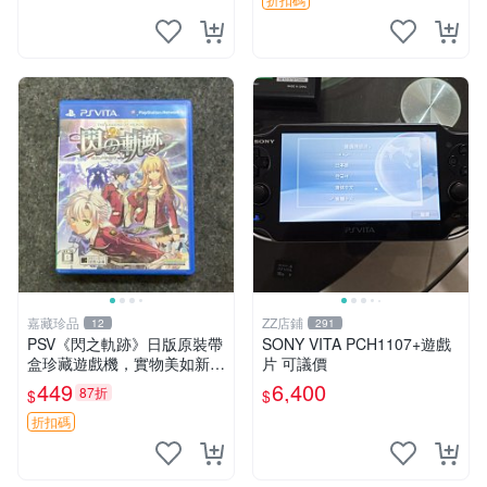
中文 卡帶
嘉藏珍品
ZZ店鋪
12
291
PSV《閃之軌跡》日版原裝帶
SONY VITA PCH1107+遊戲
盒珍藏遊戲機，實物美如新，
片 可議價
嚴選推薦 閃之軌跡 日版 PSV
449
6,400
87折
$
$
原裝帶盒
折扣碼