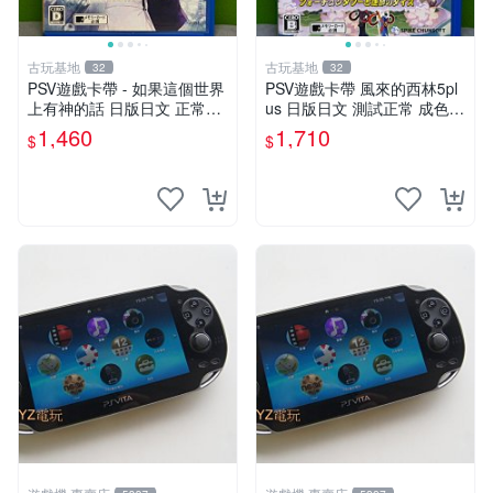
古玩基地
古玩基地
32
32
PSV遊戲卡帶 - 如果這個世界
PSV遊戲卡帶 風來的西林5pl
上有神的話 日版日文 正常可
us 日版日文 測試正常 成色如
玩 神秘成色參考圖 售後不退
圖 買家自負 風來的西林5plus
1,460
1,710
$
$
如果這是你想找的游戲 請先
PSV 日版
查看照片確認狀態 再下單購
買哦 日