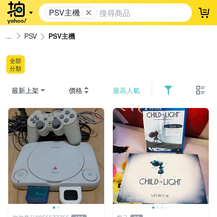
PSV主機
登
PSV
PSV主機
全部
分類
最新上架
價格
最高人氣