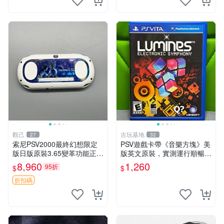
觀己
古玩基地
27
32
索尼PSV2000最終幻想限定
PSV遊戲卡帶《音樂方塊》美
版日版原裝3.65變革功能正常
版英文原裝，實測運行順暢，
背面小劃痕磨損 實物圖可查
圖示成色真實呈現，拍下即視
8,960
1,260
95折
$
$
限量珍藏 畫集 游戲機
同確認。 音樂方塊 PSV 游戲
卡帶
折扣碼