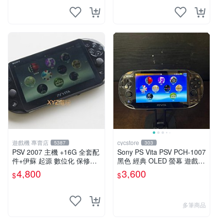
遊戲機 專賣店
cycstore
5387
303
PSV 2007 主機 +16G 全套配
Sony PS Vita PSV PCH-1007
件+伊蘇 起源 數位化 保修一
黑色 經典 OLED 螢幕 遊戲掌
年 品質有保障
機 附充電線 經典收藏 掌上型
4,800
3,600
$
$
遊戲機
多筆商品