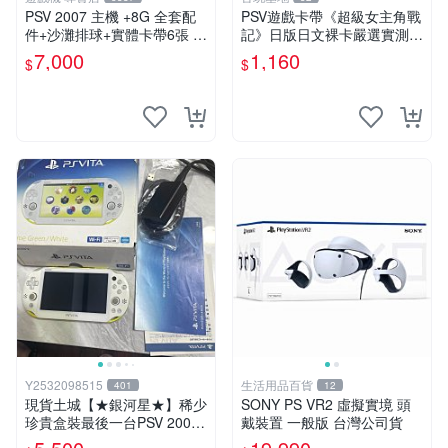
PSV 2007 主機 +8G 全套配
PSV遊戲卡帶《超級女主角戰
件+沙灘排球+實體卡帶6張 保
記》日版日文裸卡嚴選實測正
修一年 品質有保障
常索尼專用 超級女主角戰記
7,000
1,160
$
$
PSV 日版 裸卡
Y2532098515
生活用品百貨
401
12
現貨土城【★銀河星★】稀少
SONY PS VR2 虛擬實境 頭
珍貴盒裝最後一台PSV 2000
戴裝置 一般版 台灣公司貨
主機.PSV2000 品質保證日版