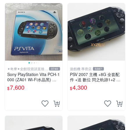
✦奇摩✦全館現貨請直接下
遊戲機 專賣店
3740
5387
標
Sony PlayStation Vita PCH-1
PSV 2007 主機 +8G 全套配
000 (ZA01 Wi-Fi水晶黑) 掌
件 +送 數位 閃之軌跡1+2 保
上遊戲機 5英吋多點觸控螢幕
修一年 品質有保障
7,600
4,300
$
$