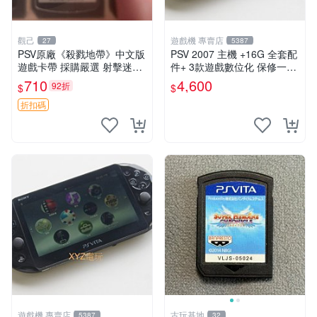
觀己
遊戲機 專賣店
27
5387
PSV原廠《殺戮地帶》中文版
PSV 2007 主機 +16G 全套配
遊戲卡帶 採購嚴選 射擊迷必
件+ 3款遊戲數位化 保修一年
備 成色尚佳 插入即玩 殺戮地
品質有保障
710
4,600
92折
$
$
帶 PSV 射擊 游戲
折扣碼
遊戲機 專賣店
古玩基地
5387
32