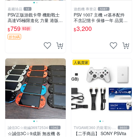
嘉藏珍品
遊戲機 專賣店
12
5387
PSV正版游戲卡帶 機動戰士
PSV 1007 主機 +r基本配件
高達VS極限進化 力量 港版中
不含記憶卡 保修一年 品質有
文 盒裝全新未開封，支持所
保障
759
3,200
93折
$
$
有日版，港版或其他地區的P
SV游戲機主機，（除外），
折扣碼
拆封後不支持退
人氣賣家
誠信3C☆統編36972534
TVGAME360 恐龍電玩-台
1342
8650
中店
☆誠信3C☆9成新 無改機 各
【二手商品】 SONY PSVita