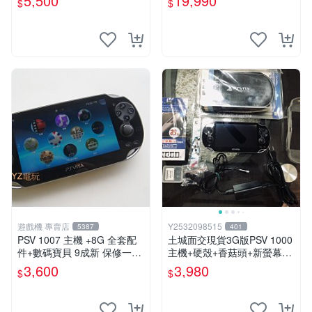
5,500
19,990
$
$
可轉換中文
遊戲機 專賣店
Y2532098515
5387
401
PSV 1007 主機 +8G 全套配
土城面交現貨3G版PSV 1000
件+數碼寶貝 9成新 保修一年
主機+硬殼+香菇頭+新螢幕玻
品質有保障 psvita
璃貼+初音掛繩+可改機版本8
3,600
3,980
$
$
成新 一年保修如照片所有的
都附