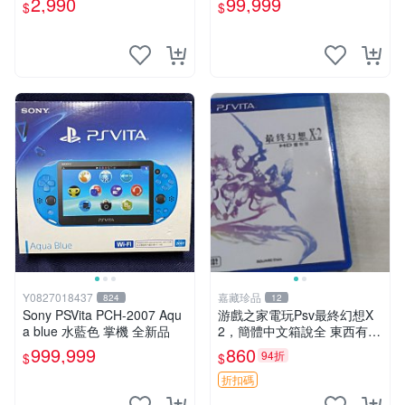
2,990
99,999
$
$
古二手✪嘉義樂逗電玩館
Y0827018437
嘉藏珍品
824
12
Sony PSVita PCH-2007 Aqu
游戲之家電玩Psv最終幻想X
a blue 水藍色 掌機 全新品
2，簡體中文箱說全 東西有現
貨 可以發手物品 無質量問題
999,999
860
94折
$
$
售不退不換
折扣碼