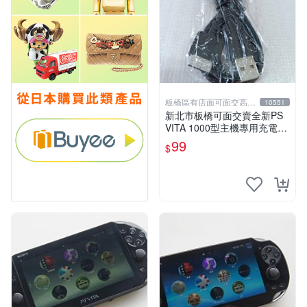
板橋區有店面可面交高價
10551
回收電玩
新北市板橋可面交賣全新PS
VITA 1000型主機專用充電
線....超便宜只賣99元
99
$