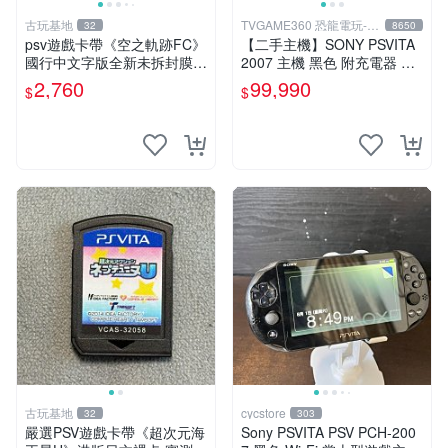
古玩基地
TVGAME360 恐龍電玩-台
32
8650
中店
psv遊戲卡帶《空之軌跡FC》
【二手主機】SONY PSVITA
國行中文字版全新未拆封膜有
2007 主機 黑色 附充電器 US
輕微使用痕跡嚴選推薦適合收
B傳輸線 PS VITA PSV【台中
2,760
99,990
$
$
藏 歲月痕跡 二手 psv 游戲卡
恐龍電玩】
帶
古玩基地
cycstore
32
303
嚴選PSV遊戲卡帶《超次元海
Sony PSVITA PSV PCH-200