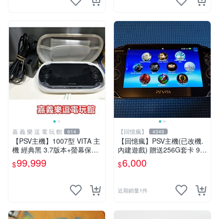
嘉 義 樂 逗 電 玩 館
【回憶瘋】
614
4349
【PSV主機】1007型 VITA 主
【回憶瘋】PSV主機(已改機.
機 經典黑 3.7版本+螢幕保護
內建遊戲) 贈送256G套卡 9成
貼+主機收納包【9成新】✪中
新 遊戲機 PSVITA
99,999
6,000
$
$
古二手✪嘉義樂逗電玩館
近期銷量1件