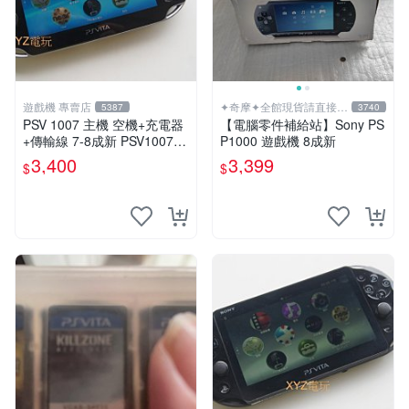
遊戲機 專賣店
✦奇摩✦全館現貨請直接下
5387
3740
標
PSV 1007 主機 空機+充電器
【電腦零件補給站】Sony PS
+傳輸線 7-8成新 PSV1007
P1000 遊戲機 8成新
一年保修
3,400
3,399
$
$