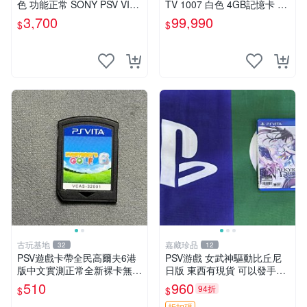
色 功能正常 SONY PSV VITA
TV 1007 白色 4GB記憶卡 PS
主機 2000~3000型 二手功能
3手把(白) 書盒完整 【台中恐
3,700
99,990
$
$
正常 賣3千5~4千也可用各式
龍電玩】
物品換
古玩基地
嘉藏珍品
32
12
PSV遊戲卡帶全民高爾夫6港
PSV游戲 女武神驅動比丘尼
版中文實測正常全新裸卡無保
日版 東西有現貨 可以發手物
售不退換單次購兩張以上再享
品 無質量問題售不退不換
510
960
94折
$
$
優惠 全民高爾夫6 PSV 港版
折扣碼