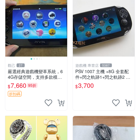
觀己
遊戲機 專賣店
27
5387
嚴選經典遊戲機變革系統，6
PSV 1007 主機 +8G 全套配
4G存儲空間，支持多款模擬
件+閃之軌跡1+閃之軌跡2 保
器享受懷舊樂趣 黑店版 PSV
修一年 品質有保障
7,660
3,700
95折
$
$
游戲 模擬器
折扣碼