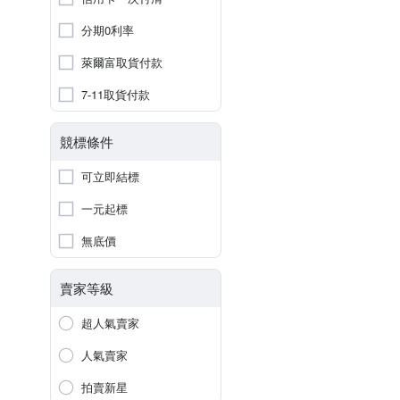
分期0利率
萊爾富取貨付款
7-11取貨付款
競標條件
可立即結標
一元起標
無底價
賣家等級
超人氣賣家
人氣賣家
拍賣新星