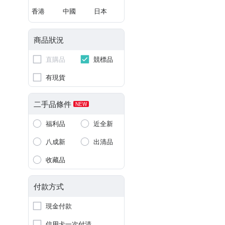
香港
中國
日本
商品狀況
直購品
競標品
有現貨
二手品條件
NEW
福利品
近全新
八成新
出清品
收藏品
付款方式
現金付款
信用卡一次付清