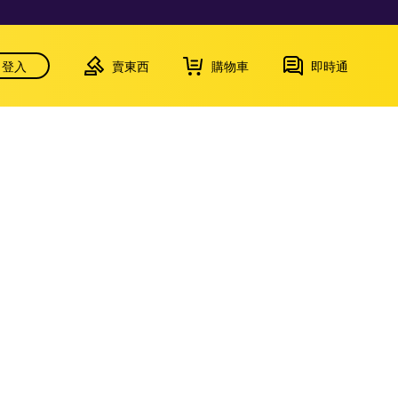
登入
賣東西
購物車
即時通