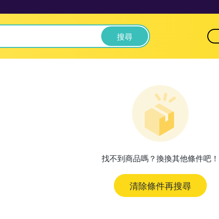
搜尋
找不到商品嗎？換換其他條件吧！
清除條件再搜尋