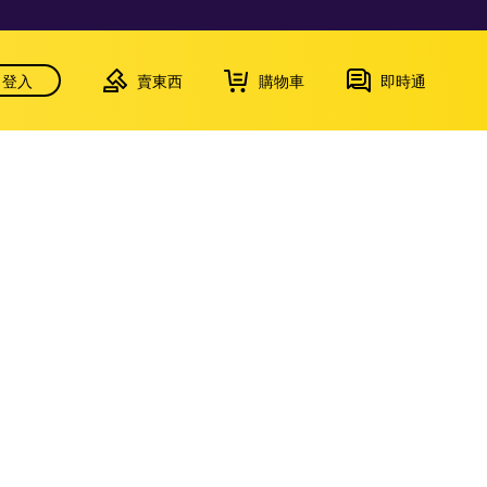
登入
賣東西
購物車
即時通