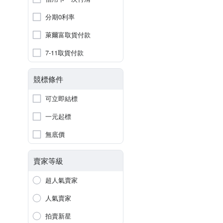
分期0利率
萊爾富取貨付款
7-11取貨付款
競標條件
可立即結標
一元起標
無底價
賣家等級
超人氣賣家
人氣賣家
拍賣新星