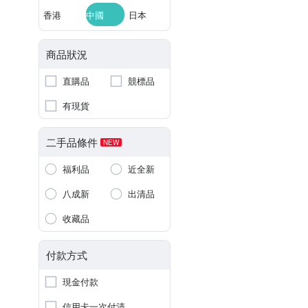
香港
中國
日本
商品狀況
直購品
競標品
有現貨
二手品條件
NEW
福利品
近全新
八成新
出清品
收藏品
付款方式
現金付款
信用卡一次付清