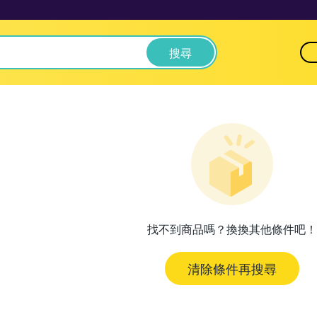
搜尋
找不到商品嗎？換換其他條件吧！
清除條件再搜尋