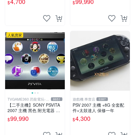
4,700
99,990
$
$
VITA PSV
人氣賣家
TVGAME360 恐龍電玩-台
遊戲機 專賣店
8651
5387
中店
【二手主機】SONY PSVITA
PSV 2007 主機 +8G 全套配
2007 主機 黑色 附充電器 US
件+太鼓達人 保修一年
B傳輸線 PS VITA PSV 無盒
99,990
4,300
$
$
裝