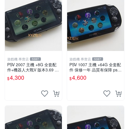
遊戲機 專賣店
遊戲機 專賣店
5387
5387
PSV 2007 主機 +8G 全套配
PSV 1007 主機 +64G 全套配
件+機器人大戰V 版本3.69 P
件 保修一年 品質有保障 psvit
S Vita2007 保修一年 9成新
a 3.60以內版本 可改機
4,300
4,600
$
$