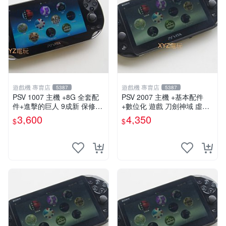
遊戲機 專賣店
遊戲機 專賣店
5387
5387
PSV 1007 主機 +8G 全套配
PSV 2007 主機 +基本配件
件+進擊的巨人 9成新 保修一
+數位化 遊戲 刀劍神域 虛空
年 品質有保障
幻界 保修一年
3,600
4,350
$
$