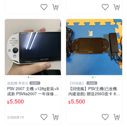
遊戲機 專賣店
【回憶瘋】
5387
4349
PSV 2007 主機 +128g套裝+9
【回憶瘋】PSV主機(已改機.
成新 PSVita2007 一年保修
內建遊戲) 贈送256G套卡 8成
遊戲機 以改 變革
新 遊戲機 PSVITA
5,500
5,500
$
$
近期銷量1件