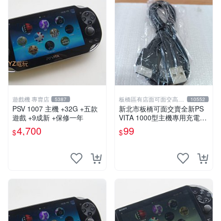
遊戲機 專賣店
板橋區有店面可面交高價
5387
10552
回收電玩
PSV 1007 主機 +32G +五款
新北市板橋可面交賣全新PS
遊戲 +9成新 +保修一年
VITA 1000型主機專用充電
線....超便宜只賣99元
4,700
99
$
$