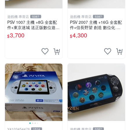
遊戲機 專賣店
遊戲機 專賣店
5387
5387
PSV 1007 主機 +8G 全套配
PSV 2007 主機 +16G 全套配
件+東京迷城 送正版數位遊戲
件+信長野望 創造 數位化 保
保修一年 品質有保障
修一年 品質有保障
3,700
4,300
$
$
Y4103454476
遊戲機 專賣店
1514
5387