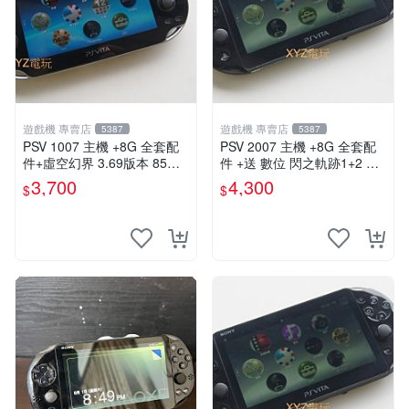
遊戲機 專賣店
遊戲機 專賣店
5387
5387
PSV 1007 主機 +8G 全套配
PSV 2007 主機 +8G 全套配
件+虛空幻界 3.69版本 85成
件 +送 數位 閃之軌跡1+2 保
新 PS Vita1007 一年保修
修一年 品質有保障
3,700
4,300
$
$