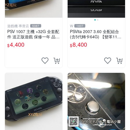
遊戲機 專賣店
W
5387
1407
PSV 1007 主機 +32G 全套配
PSVita 2007 3.60 全配組合
件 送正版遊戲 保修一年 品質
(含5代轉卡64G) 【變革11】
有保障
破解改好 + 水晶殼 + 硬殼包
4,400
8,400
$
$