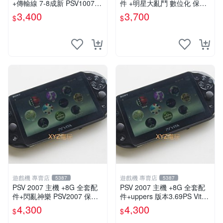
+傳輸線 7-8成新 PSV1007
件 +明星大亂鬥 數位化 保修
一年保修
一年 品質有保障
3,400
3,700
$
$
遊戲機 專賣店
遊戲機 專賣店
5387
5387
PSV 2007 主機 +8G 全套配
PSV 2007 主機 +8G 全套配
件+閃亂神樂 PSV2007 保修
件+uppers 版本3.69PS Vita2
一年 品質有保障
007 保修一年 9成新
4,300
4,300
$
$