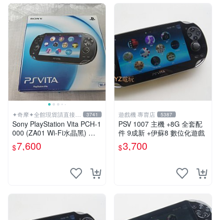
✦奇摩✦全館現貨請直接下
遊戲機 專賣店
3741
5387
標
Sony PlayStation Vita PCH-1
PSV 1007 主機 +8G 全套配
000 (ZA01 Wi-Fi水晶黑) 掌
件 9成新 +伊蘇8 數位化遊戲
上遊戲機 5英吋多點觸控螢幕
7,600
3,700
$
$