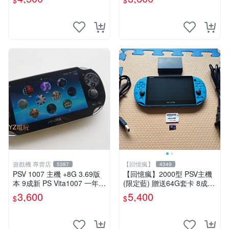
$
$
-專業首選！
遊戲機 專賣店
【回憶瘋】
5387
4349
PSV 1007 主機 +8G 3.69版
【回憶瘋】2000型 PSV主機
本 9成新 PS Vita1007 一年保
(限定藍) 贈送64G套卡 8成5
修 送一款遊戲
新 遊戲機 PSVITA
3,600
5,400
$
$