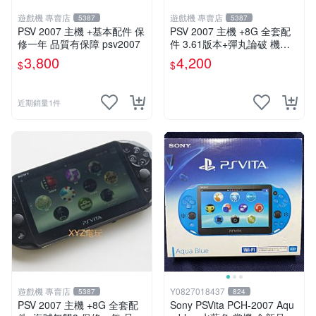
遊戲機 專賣店
遊戲機 專賣店
5387
5387
PSV 2007 主機 +基本配件 保
PSV 2007 主機 +8G 全套配
修一年 品質有保障 psv2007
件 3.61版本+彈丸論破 機槍
辯駁 數位化 PS Vita2007 保
3,800
4,200
$
$
修一年
近期銷量1件
遊戲機 專賣店
Y0827018437
5387
824
PSV 2007 主機 +8G 全套配
Sony PSVita PCH-2007 Aqu