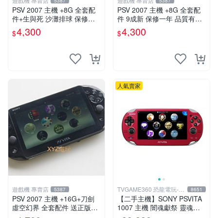
遊戲機 專賣店
遊戲機 專賣店
5387
5387
PSV 2007 主機 +8G 全套配
PSV 2007 主機 +8G 全套配
件+生與死 沙灘排球 保修一
件 9成新 保修一年 品質有保
年 品質有保障
障
4,300
4,300
$
$
人氣賣家
遊戲機 專賣店
TVGAME360 恐龍電玩-台
5387
8651
中店
PSV 2007 主機 +16G+刀劍
【二手主機】SONY PSVITA
虛空幻界 全套配件 送正版遊
1007 主機 闇魂獻祭 靈魂祭
戲保修一年 品質有保障
品 附充電器 USB傳輸線 PS