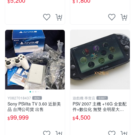
5,200
1,800
$
$
能顯示通通幫您修到好~
Y0827018437
遊戲機 專賣店
824
5387
Sony PSVita TV 3.60 近新美
PSV 2007 主機 +16G 全套配
品 台灣公司貨 出售
件+數位化 無雙 全明星大亂
鬥 保修一年 品質有保障
99,999
4,500
$
$