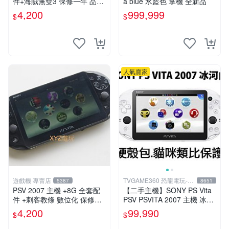
件+海賊無雙3 保修一年 品質
a blue 水藍色 掌機 全新品
有保障
4,200
999,999
$
$
人氣賣家
遊戲機 專賣店
TVGAME360 恐龍電玩-台
5387
8651
中店
PSV 2007 主機 +8G 全套配
【二手主機】SONY PS Vita
件 +刺客教條 數位化 保修一
PSV PSVITA 2007 主機 冰河
年 品質有保障
白 白黑色(9.9成新)【台中恐
4,200
99,990
$
$
龍電玩】