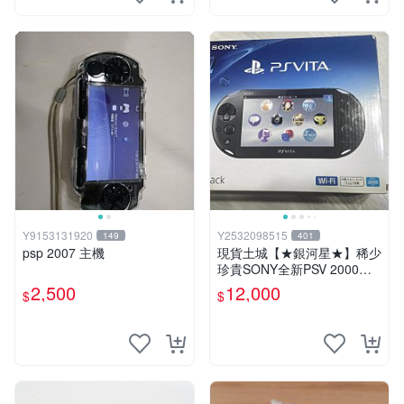
Y9153131920
Y2532098515
149
401
psp 2007 主機
現貨土城【★銀河星★】稀少
珍貴SONY全新PSV 2000主
機.可轉換中文.全新PSV未使
2,500
12,000
$
$
用