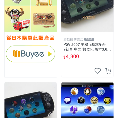
遊戲機 專賣店
5387
PSV 2007 主機 +基本配件
+初音 中文 數位化 版本3.69
PS Vita2007 保修一年 85成
4,300
$
新