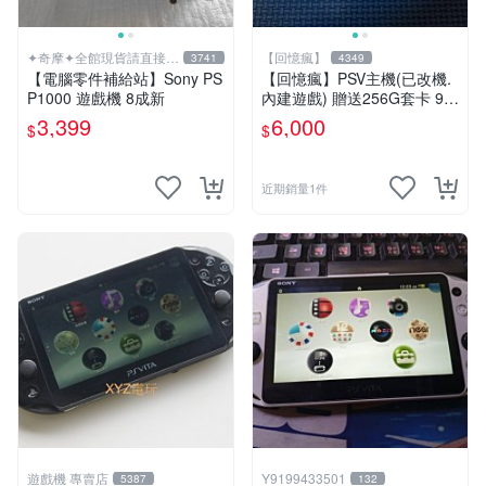
✦奇摩✦全館現貨請直接下
【回憶瘋】
3741
4349
標
【電腦零件補給站】Sony PS
【回憶瘋】PSV主機(已改機.
P1000 遊戲機 8成新
內建遊戲) 贈送256G套卡 9成
新 遊戲機 PSVITA
3,399
6,000
$
$
近期銷量1件
遊戲機 專賣店
Y9199433501
5387
132