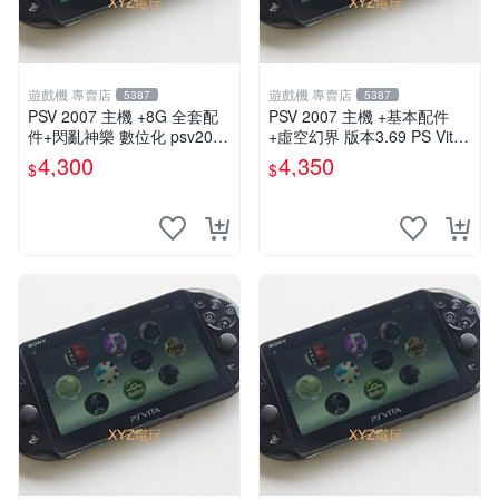
遊戲機 專賣店
遊戲機 專賣店
5387
5387
PSV 2007 主機 +8G 全套配
PSV 2007 主機 +基本配件
件+閃亂神樂 數位化 psv2007
+虛空幻界 版本3.69 PS Vita2
主機
007 保修一年 85成新
4,300
4,350
$
$