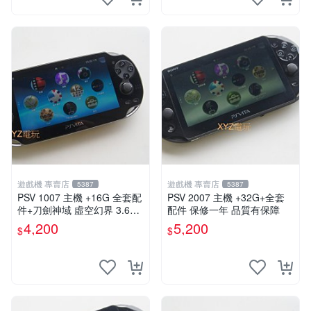
遊戲機 專賣店
遊戲機 專賣店
5387
5387
PSV 1007 主機 +16G 全套配
PSV 2007 主機 +32G+全套
件+刀劍神域 虛空幻界 3.61
配件 保修一年 品質有保障
版本85成新 PSVita1007 一年
4,200
5,200
$
$
保修