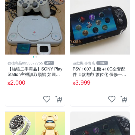
強強商品0955577755
遊戲機 專賣店
427
5387
【強強二手商品】SONY Play
PSV 1007 主機 +16G全套配
Station主機讀取順暢 如圖全
件+5款遊戲 數位化 保修一年
部 ! 外觀完整乾淨
品質有保障
2,000
3,999
$
$