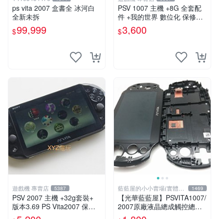
ps vita 2007 盒書全 冰河白
PSV 1007 主機 +8G 全套配
全新未拆
件 +我的世界 數位化 保修一
年 品質有保障 psv1007
99,999
3,600
$
$
遊戲機 專賣店
藍藍屋的小小賣場(實體店
5387
1469
面)
PSV 2007 主機 +32g套裝+
【光華藍藍屋】PSVITA1007/
版本3.69 PS Vita2007 保修
2007原廠液晶總成觸控總成
一年 8成新
代客更換液晶破裂觸控不良不