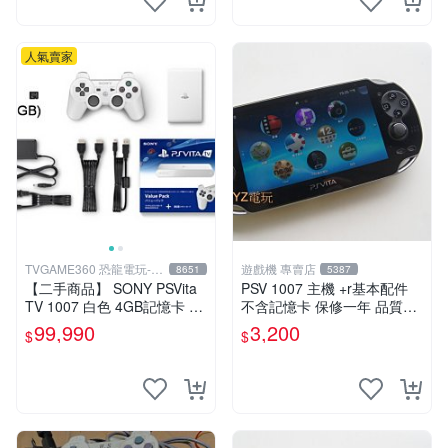
人氣賣家
TVGAME360 恐龍電玩-台
遊戲機 專賣店
8651
5387
中店
【二手商品】 SONY PSVita
PSV 1007 主機 +r基本配件
TV 1007 白色 4GB記憶卡 PS
不含記憶卡 保修一年 品質有
3手把(白) 書盒完整 【台中恐
保障
99,990
3,200
$
$
龍電玩】