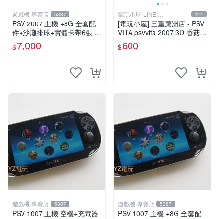
遊戲機 專賣店
電玩小屋-LINE:
5387
144
@AHZ5142U
PSV 2007 主機 +8G 全套配
[電玩小屋] 三重蘆洲店 - PSV
件+沙灘排球+實體卡帶6張 保
VITA psvvita 2007 3D 香菇
修一年 品質有保障
方向 類比 故障 [維修]
7,000
600
$
$
遊戲機 專賣店
遊戲機 專賣店
5387
5387
PSV 1007 主機 空機+充電器
PSV 1007 主機 +8G 全套配