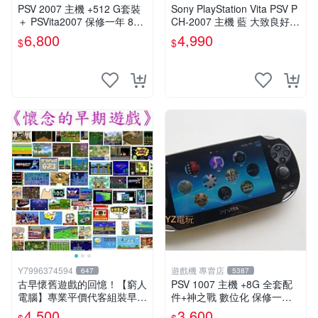
PSV 2007 主機 +512 G套裝
Sony PlayStation Vita PSV P
＋ PSVita2007 保修一年 8成
CH-2007 主機 藍 大致良好
新以上 遊戲機 改好
送絕版YAMATO保殼
6,800
4,990
$
$
Y7996374594
遊戲機 專賣店
647
5387
古早懷舊遊戲的回憶！【窮人
PSV 1007 主機 +8G 全套配
電腦】專業平價代客組裝早期
件+神之戰 數位化 保修一年
Windows98/95/DOS遊戲機--
品質有保障 psvita
4,500
3,600