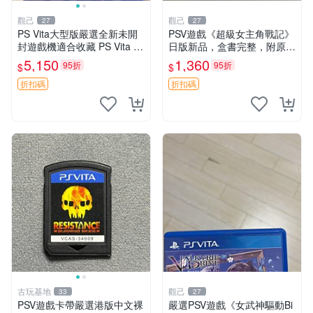
觀己
觀己
27
27
PS Vita大型版嚴選全新未開
PSV遊戲《超級女主角戰記》
封遊戲機適合收藏 PS Vita 新
日版新品，盒書完整，附原裝
型號 家用遊戲機 直營店優選
包裝，玩樂典藏款，成就全開
5,150
1,360
95折
95折
$
$
任你挑戰 超級女主角戰記 PS
V 游戲 日版 成就全開 DLC 全
折扣碼
折扣碼
通角色
古玩基地
觀己
33
27
PSV遊戲卡帶嚴選港版中文裸
嚴選PSV遊戲《女武神驅動Bi