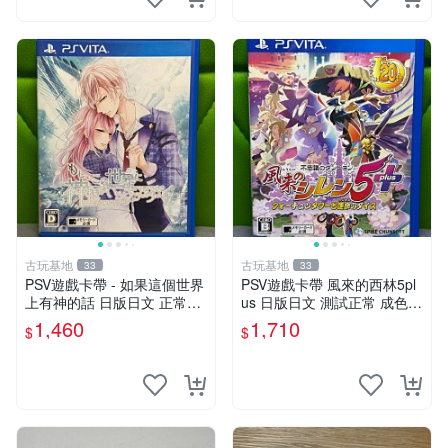
古玩基地
古玩基地
33
33
PSV遊戲卡帶 - 如果這個世界
PSV遊戲卡帶 風來的西林5pl
上有神的話 日版日文 正常可
us 日版日文 測試正常 成色如
玩 神秘成色參考圖 售後不退
圖 買家自負 風來的西林5plus
1,460
1,710
$
$
如果這是你想找的游戲 請先
PSV 日版
查看照片確認狀態 再下單購
買哦 日