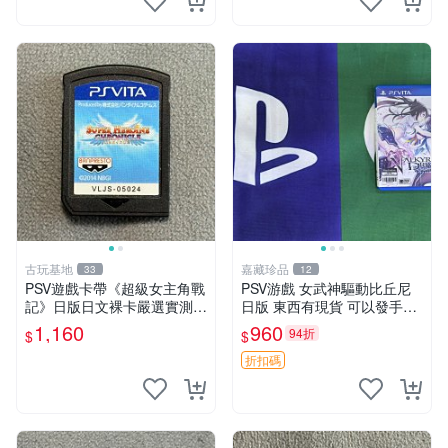
古玩基地
嘉藏珍品
33
12
PSV遊戲卡帶《超級女主角戰
PSV游戲 女武神驅動比丘尼
記》日版日文裸卡嚴選實測正
日版 東西有現貨 可以發手物
常索尼專用 超級女主角戰記
品 無質量問題售不退不換
1,160
960
94折
$
$
PSV 日版 裸卡
折扣碼