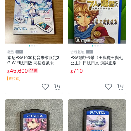
觀己
古玩基地
27
33
索尼PSV1000初音未來限定3
PSV遊戲卡帶《王與魔王與七
G WiFi版日版 同捆遊戲未拆
公主》日版日文 測試正常 成
封 貼紙新 成色美 品相佳 PSV
色如圖 發貨即到手 新手必看
45,600
710
95折
$
$
網路遊戲 iphonetype
認真拍下 王與魔王與七公主
PSV 日版 成色
折扣碼