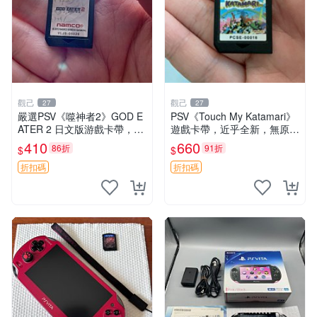
觀己
觀己
27
27
嚴選PSV《噬神者2》GOD E
PSV《Touch My Katamari》
ATER 2 日文版游戲卡帶，成
遊戲卡帶，近乎全新，無原廠
色尚佳輕微使用痕跡，功能正
包裝，經典滾動球樂趣等你來
410
660
86折
91折
$
$
常無故障，適合收藏愛好者。
挑戰，嚴選好物推薦。Katam
PSV卡帶 相機 功能遊戲 嚴選
ari Touch 測試版
折扣碼
折扣碼
PS