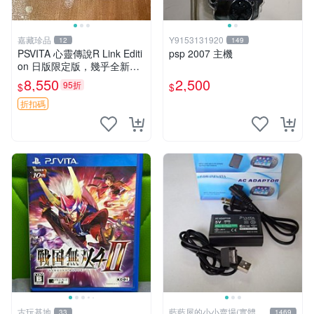
嘉藏珍品
Y9153131920
12
149
PSVITA 心靈傳說R Link Editi
psp 2007 主機
on 日版限定版，幾乎全新，
配件齊全，原裝包裝盒，說明
8,550
2,500
95折
$
$
書，底座，掛件，布袋，卡都
在，游戲光盤已拆封但保存
折扣碼
古玩基地
藍藍屋的小小賣場(實體店
33
1469