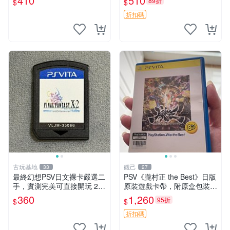
410
510
89折
$
$
遊戲 卡帶
買家保障 不退不換 高達 終結
者 10562
折扣碼
古玩基地
觀己
33
27
最終幻想PSV日文裸卡嚴選二
PSV《朧村正 the Best》日版
手，實測完美可直接開玩 2張
原裝遊戲卡帶，附原盒包裝，
起享優惠 最終幻想 PSV 卡帶
狀態近新，盤面乾淨，支持P
360
1,260
95折
$
$
二手 裸卡
SV主機即插即玩，日本語原
版，適合喜愛日系RPG玩家
折扣碼
收藏或自用