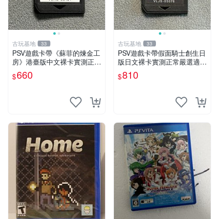
古玩基地
古玩基地
33
33
PSV遊戲卡帶《蘇菲的煉金工
PSV遊戲卡帶假面騎士創生日
房》港臺版中文裸卡實測正常
版日文裸卡實測正常嚴選適合
嚴選直銷僅售不退不換單次2
收藏2張起享優惠 假面騎士
660
810
$
$
張起享優惠 煉金工房 游戲卡
創生 PSV 卡帶
帶 PSV