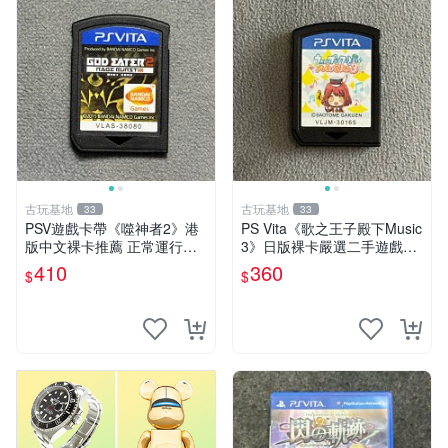
古玩基地
古玩基地
33
33
PSV遊戲卡帶《噬神者2》港
PS Vita《歌之王子殿下Music
版中文裸卡推薦 正常運行適
3》日版裸卡嚴選二手遊戲，
用PSV機嚴選商品 可收藏 港
實測功能正常，僅售不退不換
410
360
$
$
版 PSV 卡帶 噴射型 獎杯機
psv psp vita 卡帶
記憶力カード