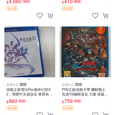
4,660
410
95折
86折
$
$
版 PSV 特典畫冊
ports 官方版
折扣碼
折扣碼
嘉藏珍品
嘉藏珍品
12
12
游戲之家電玩Psv最終幻想X
PSV正版游戲卡帶 機動戰士
2，簡體中文箱說全 東西有現
高達VS極限進化 力量 港版中
貨 可以發手物品 無質量問題
文 盒裝全新未開封，支持所
860
759
94折
93折
$
$
售不退不換
有日版，港版或其他地區的P
SV游戲機主機，（除外），
折扣碼
折扣碼
拆封後不支持退