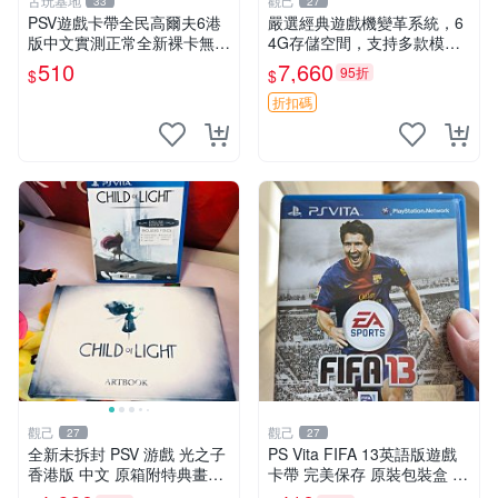
古玩基地
觀己
33
27
PSV遊戲卡帶全民高爾夫6港
嚴選經典遊戲機變革系統，6
版中文實測正常全新裸卡無保
4G存儲空間，支持多款模擬
售不退換單次購兩張以上再享
器享受懷舊樂趣 黑店版 PSV
510
7,660
95折
$
$
優惠 全民高爾夫6 PSV 港版
游戲 模擬器
中文 卡帶
折扣碼
觀己
觀己
27
27
全新未拆封 PSV 游戲 光之子
PS Vita FIFA 13英語版遊戲
香港版 中文 原箱附特典畫冊
卡帶 完美保存 原裝包裝盒 推
輝耀上市嚴選商品 光之子 港
薦收藏 FIFA 13 PSVita EA S