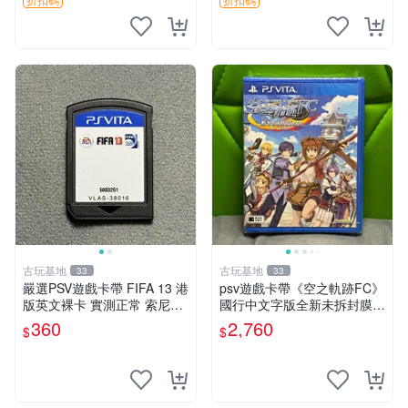
幕老化
古玩基地
古玩基地
33
33
嚴選PSV遊戲卡帶 FIFA 13 港
psv遊戲卡帶《空之軌跡FC》
版英文裸卡 實測正常 索尼專
國行中文字版全新未拆封膜有
用 不支持其他機器 買二送優
輕微使用痕跡嚴選推薦適合收
360
2,760
$
$
惠 FIFA 13 psv 港版 卡帶
藏 歲月痕跡 二手 psv 游戲卡
帶