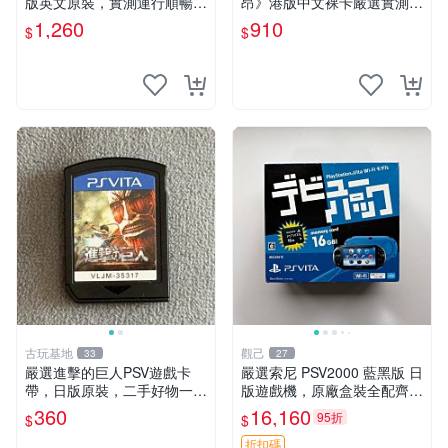
版英文原裝，實測運行順暢，
昂》港版中文裸卡嚴選實測無
圖示成色真實呈現，拍下即視
誤索尼專用 psv 魔壞神 港版
1,260
910
$
$
同確認。 音樂方塊 PSV 游戲
卡帶
古玩基地
觀己
33
27
嚴選進擊的巨人PSV遊戲卡
嚴選索尼 PSV2000 藍黑版 日
帶，日版原裝，二手好物一口
版遊戲機，原廠盒裝全配齊，
價，支持批量優惠 進擊的巨
近乎全新狀態，中古精品值得
360
16,160
95折
$
$
人 PSV 日版 卡帶 游戲機配件
收藏 PSV2000 日版 游戲機
電競
紅包裝
折扣碼