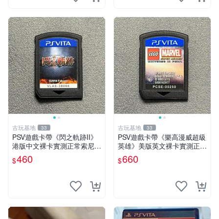
古玩基地
古玩基地
33
33
PSV遊戲卡帶《閃之軌跡II》
PSV遊戲卡帶《樂高漫威超級
港版中文裸卡實測正常索尼專
英雄》美版英文裸卡實測正常
用嚴選商品4連購享優惠 閃之
全新嚴選嚴選嚴選
460
660
$
$
軌跡II PSV 港版 中文 卡帶