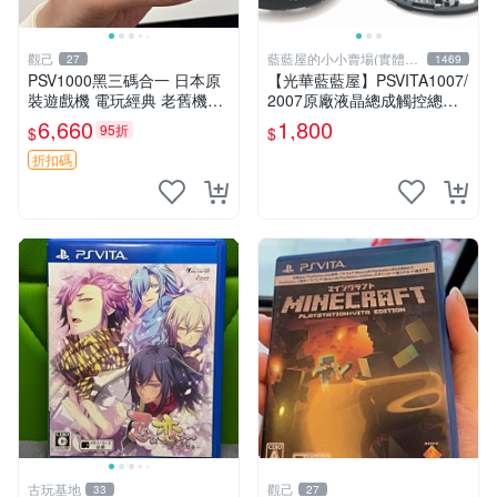
觀己
藍藍屋的小小賣場(實體店
27
1469
面)
PSV1000黑三碼合一 日本原
【光華藍藍屋】PSVITA1007/
裝遊戲機 電玩經典 老舊機臺
2007原廠液晶總成觸控總成
游戲收藏 限量版 PSV1000 三
代客更換液晶破裂觸控不良不
6,660
1,800
95折
$
$
碼合一 測試中
能顯示通通幫您修到好~
折扣碼
古玩基地
觀己
33
27