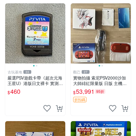
古玩基地
觀己
33
27
嚴選PSV遊戲卡帶《超次元海
實物拍攝 索尼PSV2000沙加
王星U》港版日文裸卡 實測暢
大師緋紅限量版 日版 主機全
玩 索尼專屬 psv psv游戲 psv
配齊 收藏級 電腦遊戲掌機 帶
460
53,991
95折
$
$
游戲卡帶
盒說明書 全新未修 正規對碼
沙加大作
折扣碼