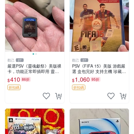
觀己
觀己
27
27
嚴選PSV《靈魂獻祭》美版裸
PSV《FIFA 15》美版 游戲嚴
卡，功能正常即插即用 靈魂
選 盒包完好 支持主機 珍藏推
獻祭 PSV 卡帶 主機兼容
薦 同城發貨 EA Sports 經典
410
1,060
86折
95折
$
$
游戲 PSV 主機適配 喜歡勿擾
折扣碼
折扣碼