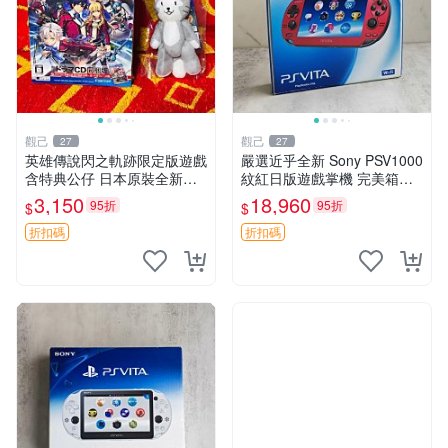
觀己
觀己
27
27
英雄傳說閃之軌跡限定版遊戲
嚴選近乎全新 Sony PSV1000
含特典公仔 日本原裝全新未
紋紅日版遊戲掌機 完美箱套
拆封 圖像即實物 閃之軌跡 游
SONY 日本原裝 PSV1000 紅
3,150
18,960
95折
95折
$
$
戲 公仔
色 手機遊戲掌機 Sony 游戲
機
折扣碼
折扣碼