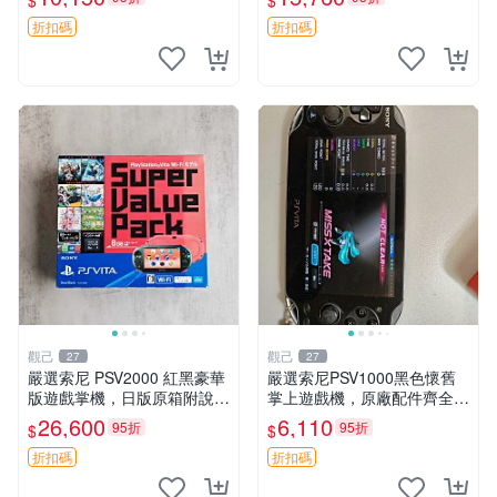
$
$
倉 EVA 初號機 PSV1000
頭、按鍵及搖桿皆正常運作。
靈魂獻祭 限定版 PSV1000 紅
折扣碼
折扣碼
色
觀己
觀己
27
27
嚴選索尼 PSV2000 紅黑豪華
嚴選索尼PSV1000黑色懷舊
版遊戲掌機，日版原箱附說明
掌上遊戲機，原廠配件齊全
書 PSV2000 紅黑色 豪華版
新手舊手皆可入手 懷舊遊戲
26,600
6,110
95折
95折
$
$
日版 品牌 Sony
PlayStation Vita 測試無誤 電
腦連接直通遊玩 PSV
折扣碼
折扣碼