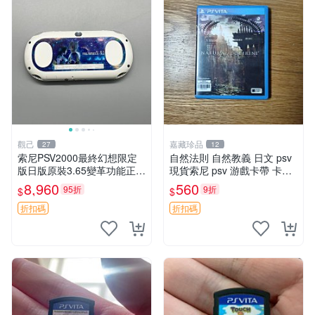
觀己
嘉藏珍品
27
12
索尼PSV2000最終幻想限定
自然法則 自然教義 日文 psv
版日版原裝3.65變革功能正常
現貨索尼 psv 游戲卡帶 卡盒
背面小劃痕磨損 實物圖可查
無損 版本外版 功能正常讀卡
8,960
560
95折
9折
$
$
限量珍藏 畫集 游戲機
關于質量：為避免糾紛，鑒寶
專家，收藏家和較真黨自行繞
折扣碼
折扣碼
道