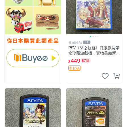
嘉藏珍品
12
PSV《閃之軌跡》日版原裝帶
盒珍藏遊戲機，實物美如新，
嚴選推薦 閃之軌跡 日版 PSV
449
87折
$
原裝帶盒
折扣碼