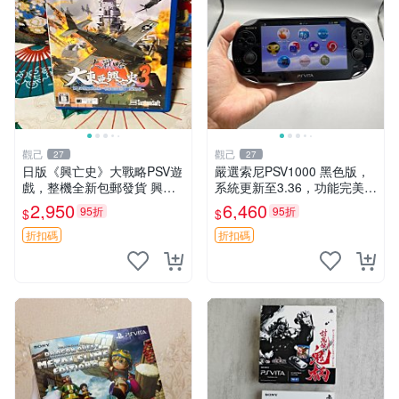
觀己
觀己
27
27
日版《興亡史》大戰略PSV遊
嚴選索尼PSV1000 黑色版，
戲，整機全新包郵發貨 興亡
系統更新至3.36，功能完美屏
史 大戰略 PSV 日版 游戲機
幕清晰，附贈原裝充電線。全
2,950
6,460
95折
95折
$
$
新未拆封，內存卡另售。 PS
V1000 PSV 紅包版
折扣碼
折扣碼