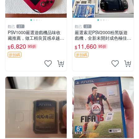
觀己
觀己
27
27
PSV1000嚴選遊戲機品味收
嚴選索尼PSV2000粉黑版遊
藏推薦，做工精良質感卓越
戲機，全新未開封成色極佳！
屏幕表現領先一代 無塑料廉
9新機殼完整無損，功能運作
6,820
11,660
95折
95折
$
$
感 上手順滑 psv1000 psv100
順暢如初。 建議收藏珍品！
0電玩 psv1000遊戲機
電玩粉必入手！ PSV2000 PS
折扣碼
折扣碼
Vi