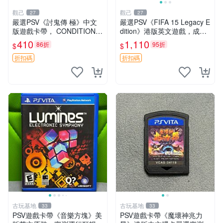
觀己
觀己
27
27
嚴選PSV《討鬼傳 極》中文
嚴選PSV《FIFA 15 Legacy E
版遊戲卡帶， CONDITION尚
dition》港版英文遊戲，成色
佳，日常使用留痕，運作順
幾乎全新，附原裝包裝盒及乾
410
1,110
86折
95折
$
$
暢，適合收藏。討鬼傳極 PS
淨盤面。適合收藏與自行玩
V 主機 卡帶
樂，體育類遊戲不容錯過。
折扣碼
折扣碼
古玩基地
古玩基地
33
33
PSV遊戲卡帶《音樂方塊》美
PSV遊戲卡帶《魔壞神兆力