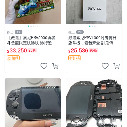
觀己
觀己
27
27
【嚴選】索尼PSV2000勇者
嚴選索尼PSV1000討鬼傳日
斗惡龍限定版港版 港行遊戲
版掌機，箱包齊全 討鬼傳 PS
機 盒包未拆 全新耳塞未開封
V1000 索尼掌機 PSV1000 討
33,250
25,536
95折
95折
$
$
收藏佳品 PSV2000 勇者鬥惡
鬼傳 日版 討鬼傳 限定版 PSV
龍 盒包
1000
折扣碼
折扣碼