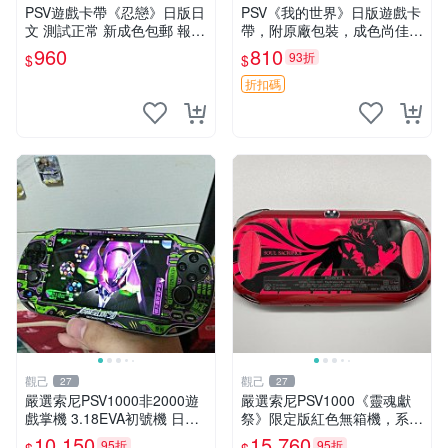
PSV遊戲卡帶《忍戀》日版日
PSV《我的世界》日版遊戲卡
文 測試正常 新成色包郵 報價
帶，附原廠包裝，成色尚佳，
嚴選 忍戀 PSV 日版 測試 正
功能完好，嚴選推薦給喜愛冒
960
810
93折
$
$
常運行
險的玩家，同城交易，無退無
換 我的世界 PS4 游戲 卡帶
折扣碼
觀己
觀己
27
27
嚴選索尼PSV1000非2000遊
嚴選索尼PSV1000《靈魂獻
戲掌機 3.18EVA初號機 日版
祭》限定版紅色無箱機，系統
實物 無點無線無老化 自用清
3.65，功能完好。屏幕、攝像
10,150
15,760
95折
95折