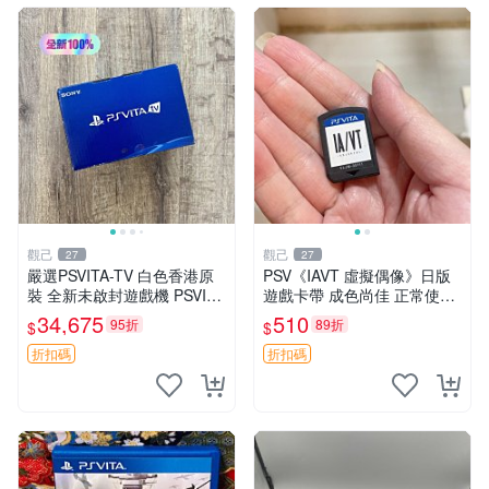
觀己
觀己
27
27
嚴選PSVITA-TV 白色香港原
PSV《IAVT 虛擬偶像》日版
裝 全新未啟封遊戲機 PSVITA
遊戲卡帶 成色尚佳 正常使用
TV 行貨 電腦遊戲機 新款 全
單機娛樂推薦 音樂粉必備 收
34,675
510
95折
89折
$
$
套配件齊全
藏嚴選 IAVT 虛擬偶像 PSV
游戲卡帶
折扣碼
折扣碼