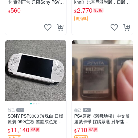
卡 實測正常 只限Sony PSV運
knni》比基尼派對版，日版原
行 二合一折扣優惠 psv 港版
裝，PSV獨佔新古態，附原裝
560
2,770
95折
$
$
卡帶
包裝，閒置出售中。女武神 P
SV 美少女
折扣碼
觀己
觀己
27
27
SONY PSP3000 珍珠白 日版
PSV原廠《殺戮地帶》中文版
原裝 09G主板 整體成色充新
遊戲卡帶 採購嚴選 射擊迷必
不漂移 按鍵順滑 PSP3000
備 成色尚佳 插入即玩 殺戮地
11,140
710
95折
92折
$
$
電腦遊戲機 PSP1189390 屏
帶 PSV 射擊 游戲
折扣碼
折扣碼