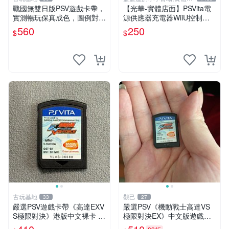
面)
戰國無雙日版PSV遊戲卡帶，
【光華-實體店面】PSVita電
實測暢玩保真成色，圖例對應
源供應器充電器WiiU控制器
確保收貨，售出概不退換 戰
充電器主機電源供應器變壓器
560
250
$
$
國無雙 PSV 日版 游戲 卡帶
火牛~
成色 當拍即知
古玩基地
觀己
33
27
嚴選PSV遊戲卡帶《高達EXV
嚴選PSV《機動戰士高達VS
S極限對決》港版中文裸卡 實
極限對決EX》中文版遊戲卡
測順暢 高品質遊戲卡帶 psv
帶 成色如新 港版 主機相容