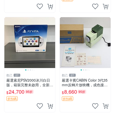
觀己
觀己
27
27
嚴選索尼PSV2000冰川白日
嚴選卡賓CABIN Color 3代35
版，箱裝完整未啟用，全新如
mm反轉片放映機，成色接近
初體驗電子新品推薦遊戲掌機
全新，隨附原裝說明書與包裝
24,700
8,660
95折
95折
$
$
嚴選收藏 psv2000 日版 新三
盒，支持110V電源 反轉片放
色冰川 白 新品 掌上遊戲機
映機 CABIN Color
折扣碼
折扣碼