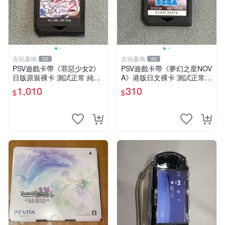
古玩基地
古玩基地
33
33
PSV遊戲卡帶《罪惡少女2》
PSV遊戲卡帶《夢幻之星NOV
日版原裝裸卡 測試正常 純正
A》港版日文裸卡 測試正常
日文簡體字顯示 輸出機玩滌
索尼專用 不退不換 卡帶遊戲
1,010
310
$
$
限量嚴選 psv 卡帶 罕有游戲
限量收藏 港版 游玩安心