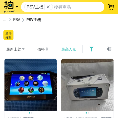
PSV主機
登
PSV
PSV主機
全部
分類
最新上架
價格
最高人氣