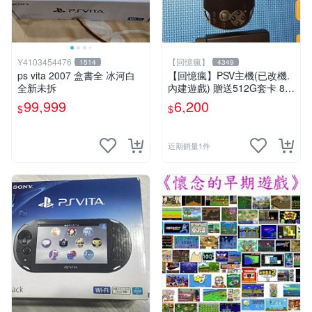
Y4103454476
【回憶瘋】
1514
4349
ps vita 2007 盒書全 冰河白
【回憶瘋】PSV主機(已改機.
全新未拆
內建遊戲) 贈送512G套卡 8成
5新 1000型
99,999
6,200
$
$
近期銷量1件