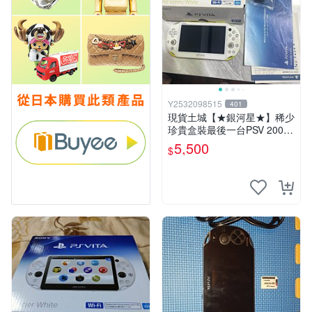
Y2532098515
401
現貨土城【★銀河星★】稀少
珍貴盒裝最後一台PSV 2000
主機.PSV2000 品質保證日版
5,500
$
可轉換中文