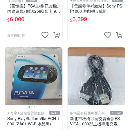
【回憶瘋】
✦奇摩✦全館現貨請直接下
4349
3741
標
【回憶瘋】PSV主機(已改機.
【電腦零件補給站】Sony PS
內建遊戲) 贈送256G套卡 9成
P1000 遊戲機 8成新
新 遊戲機 PSVITA
6,000
3,399
$
$
近期銷量1件
✦奇摩✦全館現貨請直接下
板橋區有店面可面交高價
3741
10552
標
回收電玩
Sony PlayStation Vita PCH-1
新北市板橋可面交賣全新PS
000 (ZA01 Wi-Fi水晶黑) 掌
VITA 1000型主機專用充電
上遊戲機 5英吋多點觸控螢幕
線....超便宜只賣99元