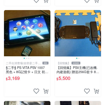
二手出清賣場(全部是二手商
【回憶瘋】
89
4349
品)
§二手§ PS VITA PSV 1007
【回憶瘋】PSV主機(已改機.
黑色 + 8G記憶卡 + 日文 初音
內建遊戲) 贈送256G套卡 8成
未來 F 2nd 遊戲卡片｜郵局
新 遊戲機 PSVITA
3,169
5,500
$
$
寄送｜未含運｜購買前請私訊
確認