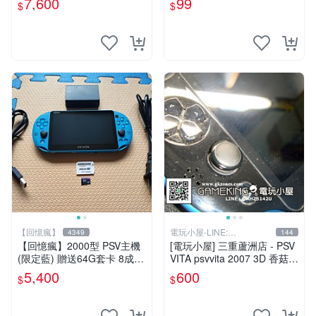
7,600
99
$
$
【回憶瘋】
電玩小屋-LINE:
4349
144
@AHZ5142U
【回憶瘋】2000型 PSV主機
[電玩小屋] 三重蘆洲店 - PSV
(限定藍) 贈送64G套卡 8成5
VITA psvvita 2007 3D 香菇
新 遊戲機 PSVITA
方向 類比 故障 [維修]
5,400
600
$
$