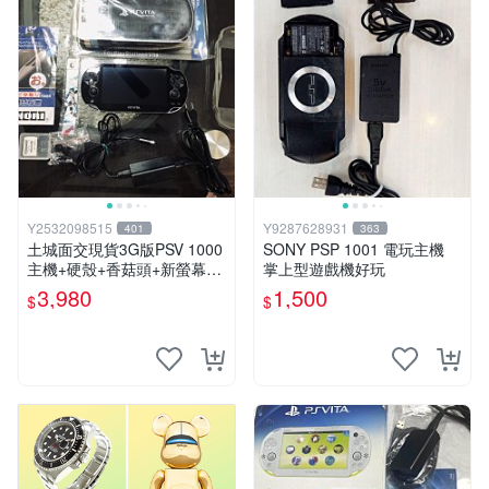
Y2532098515
Y9287628931
401
363
土城面交現貨3G版PSV 1000
SONY PSP 1001 電玩主機
主機+硬殼+香菇頭+新螢幕玻
掌上型遊戲機好玩
璃貼+初音掛繩+可改機版本8
3,980
1,500
$
$
成新 一年保修如照片所有的
都附