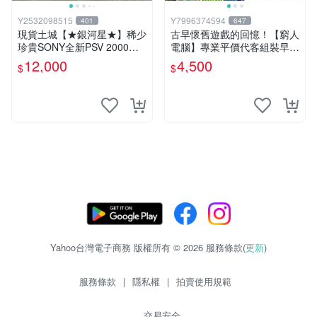
Y2532098515
Y7996374594
401
647
現貨土城【★銀河星★】稀少
古早懷舊遊戲的回憶！【窮人
珍貴SONY全新PSV 2000主
電腦】專業平價代客組裝早期
機.可轉換中文.全新PSV未使
Windows98/95/DOS遊戲機--
12,000
4,500
$
$
用
-專業首選！
Yahoo台灣電子商務 版權所有 © 2026 服務條款(
更新
)
服務條款
|
隱私權
|
拍賣使用規範
交易安全