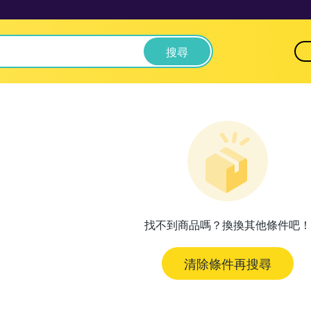
搜尋
找不到商品嗎？換換其他條件吧！
清除條件再搜尋