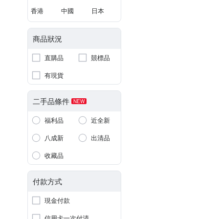
香港
中國
日本
商品狀況
直購品
競標品
有現貨
二手品條件
NEW
福利品
近全新
八成新
出清品
收藏品
付款方式
現金付款
信用卡一次付清