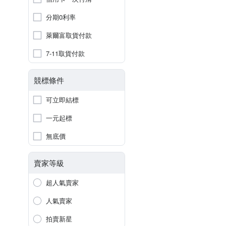
分期0利率
萊爾富取貨付款
7-11取貨付款
競標條件
可立即結標
一元起標
無底價
賣家等級
超人氣賣家
人氣賣家
拍賣新星