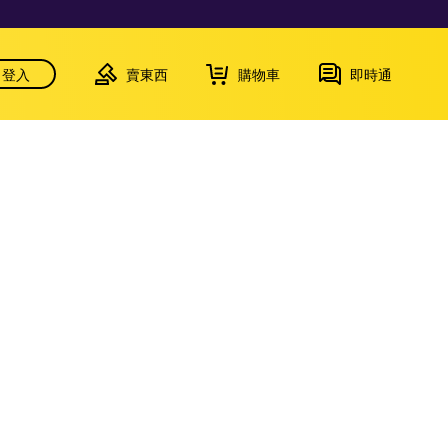
登入
賣東西
購物車
即時通