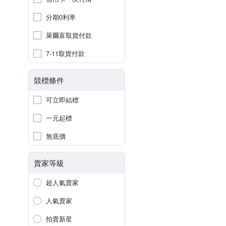
分期0利率
萊爾富取貨付款
7-11取貨付款
競標條件
可立即結標
一元起標
無底價
賣家等級
超人氣賣家
人氣賣家
拍賣新星