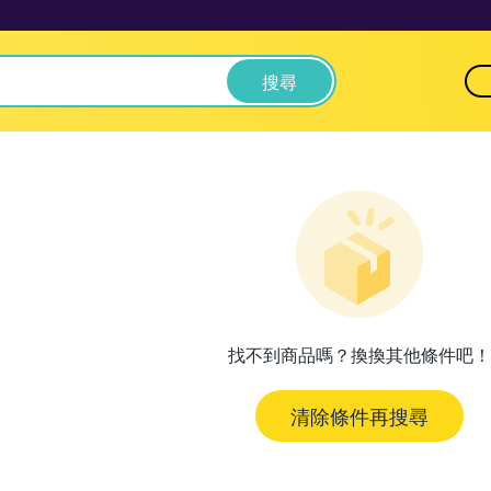
搜尋
找不到商品嗎？換換其他條件吧！
清除條件再搜尋