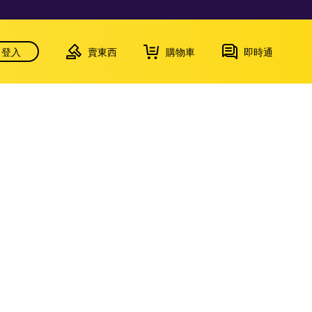
登入
賣東西
購物車
即時通