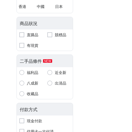
香港
中國
日本
商品狀況
直購品
競標品
有現貨
二手品條件
NEW
福利品
近全新
八成新
出清品
收藏品
付款方式
現金付款
信用卡一次付清