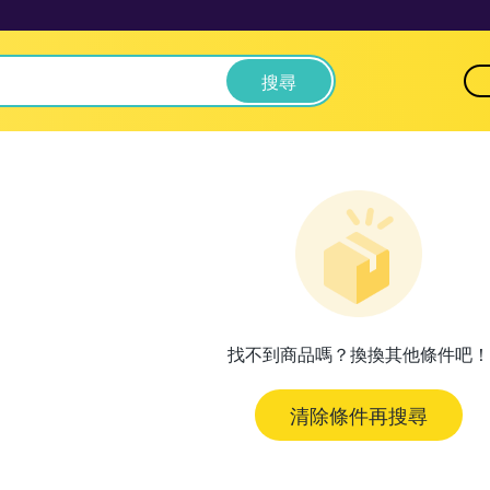
搜尋
找不到商品嗎？換換其他條件吧！
清除條件再搜尋