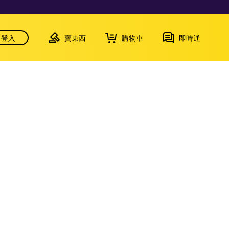
登入
賣東西
購物車
即時通