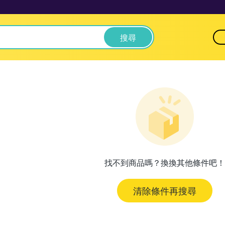
搜尋
找不到商品嗎？換換其他條件吧！
清除條件再搜尋