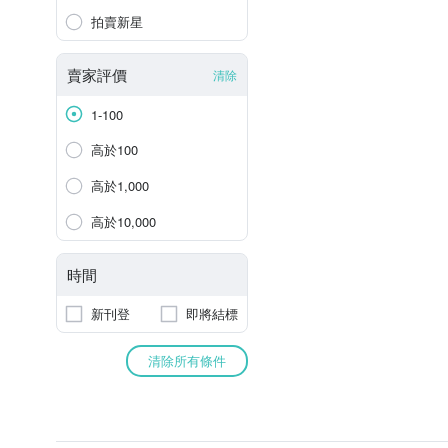
拍賣新星
賣家評價
清除
1-100
高於100
高於1,000
高於10,000
時間
新刊登
即將結標
清除所有條件