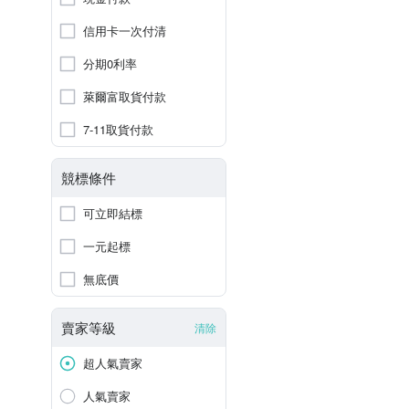
信用卡一次付清
分期0利率
萊爾富取貨付款
7-11取貨付款
競標條件
可立即結標
一元起標
無底價
賣家等級
清除
超人氣賣家
人氣賣家