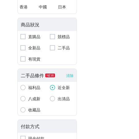
香港
中國
日本
商品狀況
直購品
競標品
全新品
二手品
有現貨
二手品條件
清除
NEW
福利品
近全新
八成新
出清品
收藏品
付款方式
現金付款