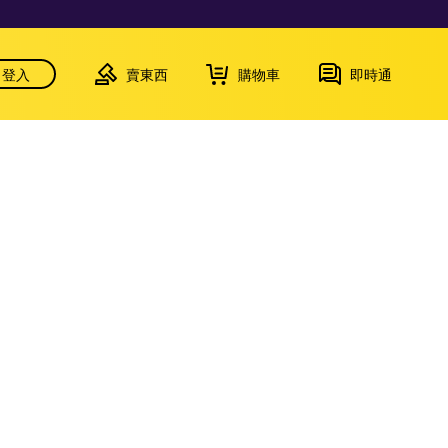
登入
賣東西
購物車
即時通