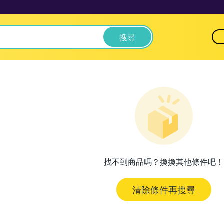
搜尋
找不到商品嗎？換換其他條件吧！
清除條件再搜尋