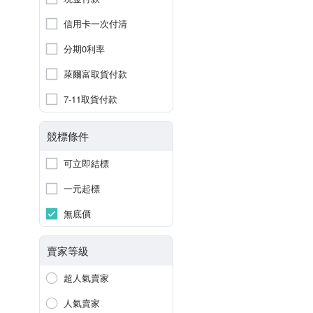
信用卡一次付清
分期0利率
萊爾富取貨付款
7-11取貨付款
競標條件
可立即結標
一元起標
無底價
賣家等級
超人氣賣家
人氣賣家