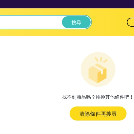
搜尋
找不到商品嗎？換換其他條件吧！
清除條件再搜尋