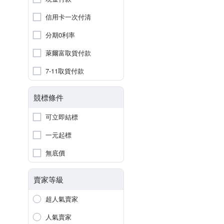
信用卡一次付清
分期0利率
萊爾富取貨付款
7-11取貨付款
競標條件
可立即結標
一元起標
無底價
賣家等級
超人氣賣家
人氣賣家