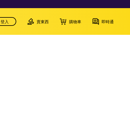
登入
賣東西
購物車
即時通