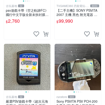
古玩基地
TVGAME360 恐龍電玩-台
32
8650
中店
psv遊戲卡帶《空之軌跡FC》
【二手主機】SONY PSVITA
國行中文字版全新未拆封膜有
2007 主機 黑色 附充電器 US
輕微使用痕跡嚴選推薦適合收
B傳輸線 PS VITA PSV【台中
2,760
99,990
$
$
藏 歲月痕跡 二手 psv 游戲卡
恐龍電玩】
帶
古玩基地
cycstore
32
303
嚴選PSV遊戲卡帶《超次元海
Sony PSVITA PSV PCH-200