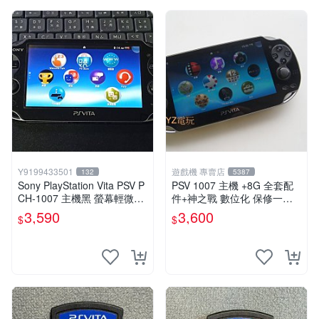
Y9199433501
遊戲機 專賣店
132
5387
Sony PlayStation Vita PSV P
PSV 1007 主機 +8G 全套配
CH-1007 主機黑 螢幕輕微老
件+神之戰 數位化 保修一年
化 可安裝遊戲 系統3.74書
品質有保障 psvita
3,590
3,600
$
$