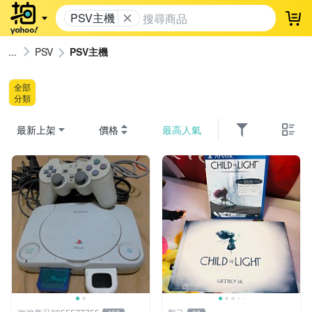
PSV主機
登
PSV
PSV主機
全部
分類
最新上架
價格
最高人氣