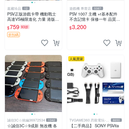
嘉藏珍品
遊戲機 專賣店
12
5387
PSV正版游戲卡帶 機動戰士
PSV 1007 主機 +r基本配件
高達VS極限進化 力量 港版中
不含記憶卡 保修一年 品質有
文 盒裝全新未開封，支持所
保障
759
3,200
93折
$
$
有日版，港版或其他地區的P
SV游戲機主機，（除外），
折扣碼
拆封後不支持退
人氣賣家
誠信3C☆統編36972534
TVGAME360 恐龍電玩-台
1342
8650
中店
☆誠信3C☆9成新 無改機 各
【二手商品】 SONY PSVita