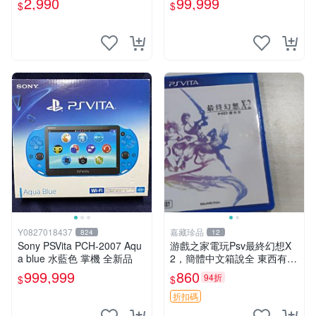
2,990
99,999
$
$
古二手✪嘉義樂逗電玩館
Y0827018437
嘉藏珍品
824
12
Sony PSVita PCH-2007 Aqu
游戲之家電玩Psv最終幻想X
a blue 水藍色 掌機 全新品
2，簡體中文箱說全 東西有現
貨 可以發手物品 無質量問題
999,999
860
94折
$
$
售不退不換
折扣碼