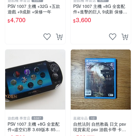
遊戲機 專賣店
遊戲機 專賣店
5387
5387
PSV 1007 主機 +32G +五款
PSV 1007 主機 +8G 全套配
遊戲 +9成新 +保修一年
件+進擊的巨人 9成新 保修一
年 品質有保障
4,700
3,600
$
$
遊戲機 專賣店
嘉藏珍品
5387
12
PSV 1007 主機 +8G 全套配
自然法則 自然教義 日文 psv
件+虛空幻界 3.69版本 85成
現貨索尼 psv 游戲卡帶 卡盒
新 PS Vita1007 一年保修
無損 版本外版 功能正常讀卡