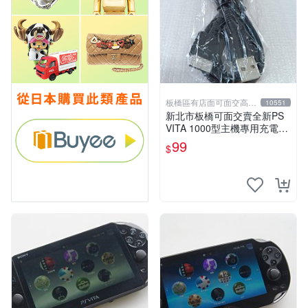
板橋區有店面可面交高價
10551
回收電玩
新北市板橋可面交賣全新PS
VITA 1000型主機專用充電
線....超便宜只賣99元
99
$