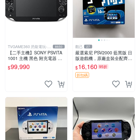
TVGAME360 恐龍電玩-台
觀己
8650
27
中店
【二手主機】SONY PSVITA
嚴選索尼 PSV2000 藍黑版 日
1001 主機 黑色 附充電器 US
版遊戲機，原廠盒裝全配齊，
B傳輸線 PS VITA PSV【台中
近乎全新狀態，中古精品值得
99,990
16,160
95折
$
$
恐龍電玩】
收藏 PSV2000 日版 游戲機
紅包裝
折扣碼