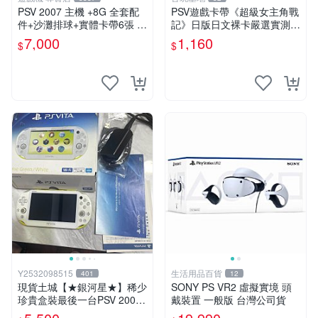
PSV 2007 主機 +8G 全套配
PSV遊戲卡帶《超級女主角戰
件+沙灘排球+實體卡帶6張 保
記》日版日文裸卡嚴選實測正
修一年 品質有保障
常索尼專用 超級女主角戰記
7,000
1,160
$
$
PSV 日版 裸卡
Y2532098515
生活用品百貨
401
12
現貨土城【★銀河星★】稀少
SONY PS VR2 虛擬實境 頭
珍貴盒裝最後一台PSV 2000
戴裝置 一般版 台灣公司貨
主機.PSV2000 品質保證日版