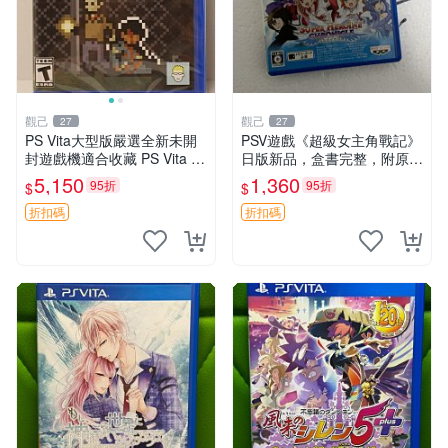
觀己
觀己
27
27
PS Vita大型版嚴選全新未開
PSV遊戲《超級女主角戰記》
封遊戲機適合收藏 PS Vita 新
日版新品，盒書完整，附原裝
型號 家用遊戲機 直營店優選
包裝，玩樂典藏款，成就全開
5,150
1,360
95折
95折
$
$
任你挑戰 超級女主角戰記 PS
V 游戲 日版 成就全開 DLC 全
折扣碼
折扣碼
通角色