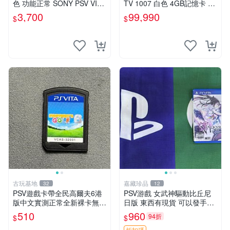
色 功能正常 SONY PSV VITA
TV 1007 白色 4GB記憶卡 PS
主機 2000~3000型 二手功能
3手把(白) 書盒完整 【台中恐
3,700
99,990
$
$
正常 賣3千5~4千也可用各式
龍電玩】
物品換
古玩基地
嘉藏珍品
32
12
PSV遊戲卡帶全民高爾夫6港
PSV游戲 女武神驅動比丘尼
版中文實測正常全新裸卡無保
日版 東西有現貨 可以發手物
售不退換單次購兩張以上再享
品 無質量問題售不退不換
510
960
94折
$
$
優惠 全民高爾夫6 PSV 港版
折扣碼