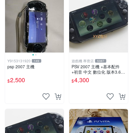
Y9153131920
遊戲機 專賣店
149
5387
psp 2007 主機
PSV 2007 主機 +基本配件
+初音 中文 數位化 版本3.69
PS Vita2007 保修一年 85成
2,500
4,300
$
$
新