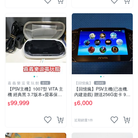
嘉 義 樂 逗 電 玩 館
【回憶瘋】
614
4349
【PSV主機】1007型 VITA 主
【回憶瘋】PSV主機(已改機.
機 經典黑 3.7版本+螢幕保護
內建遊戲) 贈送256G套卡 9成
貼+主機收納包【9成新】✪中
新 遊戲機 PSVITA
99,999
6,000
$
$
古二手✪嘉義樂逗電玩館
近期銷量1件