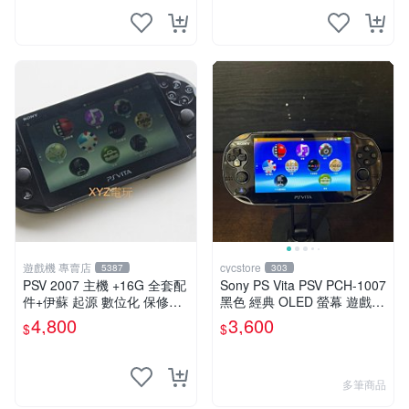
遊戲機 專賣店
cycstore
5387
303
PSV 2007 主機 +16G 全套配
Sony PS Vita PSV PCH-1007
件+伊蘇 起源 數位化 保修一
黑色 經典 OLED 螢幕 遊戲掌
年 品質有保障
機 附充電線 經典收藏 掌上型
4,800
3,600
$
$
遊戲機
多筆商品