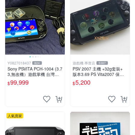
Y0827018437
遊戲機 專賣店
824
5387
Sony PSVITA PCH-1004 (3.7
PSV 2007 主機 +32g套裝+
3,無改機）遊戲掌機 台灣公
版本3.69 PS Vita2007 保修
司貨
一年 8成新
99,999
5,200
$
$
人氣賣家