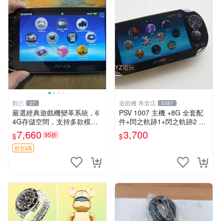
觀己
遊戲機 專賣店
27
5387
嚴選經典遊戲機變革系統，6
PSV 1007 主機 +8G 全套配
4G存儲空間，支持多款模擬
件+閃之軌跡1+閃之軌跡2 保
器享受懷舊樂趣 黑店版 PSV
修一年 品質有保障
7,660
3,700
95折
$
$
游戲 模擬器
折扣碼