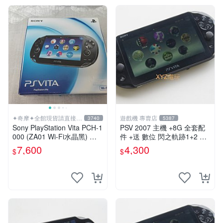
✦奇摩✦全館現貨請直接下
遊戲機 專賣店
3740
5387
標
Sony PlayStation Vita PCH-1
PSV 2007 主機 +8G 全套配
000 (ZA01 Wi-Fi水晶黑) 掌
件 +送 數位 閃之軌跡1+2 保
上遊戲機 5英吋多點觸控螢幕
修一年 品質有保障
7,600
4,300
$
$