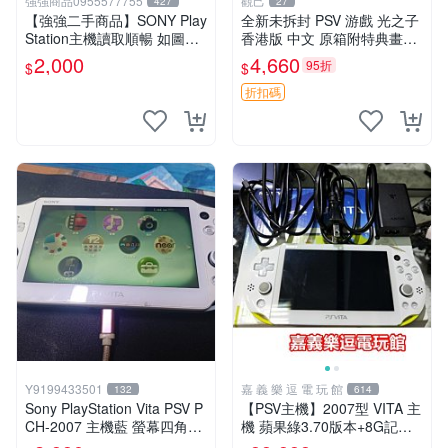
強強商品0955577755
觀己
427
27
【強強二手商品】SONY Play
全新未拆封 PSV 游戲 光之子
Station主機讀取順暢 如圖全
香港版 中文 原箱附特典畫冊
部 ! 外觀完整乾淨
輝耀上市嚴選商品 光之子 港
2,000
4,660
95折
$
$
版 PSV 特典畫冊
折扣碼
Y9199433501
嘉 義 樂 逗 電 玩 館
132
614
Sony PlayStation Vita PSV P
【PSV主機】2007型 VITA 主
CH-2007 主機藍 螢幕四角略
機 蘋果綠3.70版本+8G記憶
暗 可安裝遊戲 系統3.74書
卡+螢幕保護貼【9成新】✪中