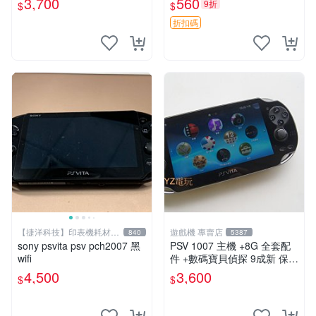
3,700
560
9折
$
$
關于質量：為避免糾紛，鑒寶
專家，收藏家和較真黨自行繞
折扣碼
道
【捷洋科技】印表機耗材專
遊戲機 專賣店
840
5387
賣
sony psvita psv pch2007 黑
PSV 1007 主機 +8G 全套配
wifi
件 +數碼寶貝偵探 9成新 保修
一年 品質有保障
4,500
3,600
$
$