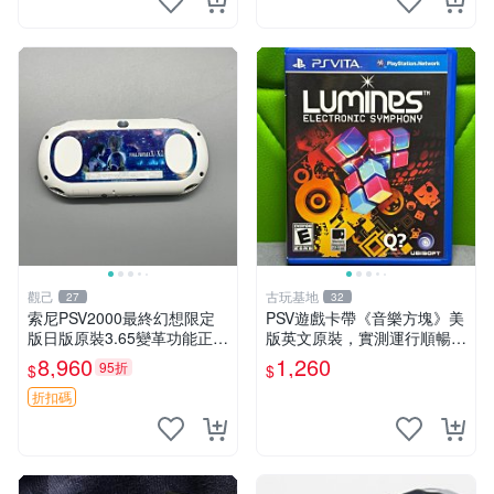
觀己
古玩基地
27
32
索尼PSV2000最終幻想限定
PSV遊戲卡帶《音樂方塊》美
版日版原裝3.65變革功能正常
版英文原裝，實測運行順暢，
背面小劃痕磨損 實物圖可查
圖示成色真實呈現，拍下即視
8,960
1,260
95折
$
$
限量珍藏 畫集 游戲機
同確認。 音樂方塊 PSV 游戲
卡帶
折扣碼