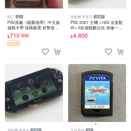
觀己
遊戲機 專賣店
27
5387
PSV原廠《殺戮地帶》中文版
PSV 2007 主機 +16G 全套配
遊戲卡帶 採購嚴選 射擊迷必
件+ 3款遊戲數位化 保修一年
備 成色尚佳 插入即玩 殺戮地
品質有保障
710
4,600
92折
$
$
帶 PSV 射擊 游戲
折扣碼
遊戲機 專賣店
古玩基地
5387
32