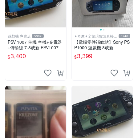
遊戲機 專賣店
✦奇摩✦全館現貨請直接下
5387
3740
標
PSV 1007 主機 空機+充電器
【電腦零件補給站】Sony PS
+傳輸線 7-8成新 PSV1007
P1000 遊戲機 8成新
一年保修
3,400
3,399
$
$