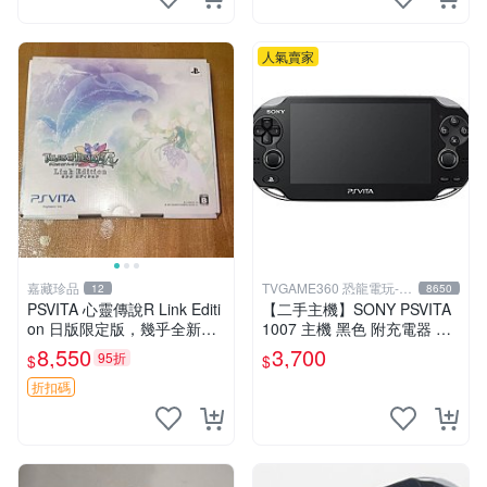
人氣賣家
嘉藏珍品
TVGAME360 恐龍電玩-台
12
8650
中店
PSVITA 心靈傳說R Link Editi
【二手主機】SONY PSVITA
on 日版限定版，幾乎全新，
1007 主機 黑色 附充電器 US
配件齊全，原裝包裝盒，說明
B傳輸線 PS VITA PSV【台中
8,550
3,700
95折
$
$
書，底座，掛件，布袋，卡都
恐龍電玩】
在，游戲光盤已拆封但保存
折扣碼