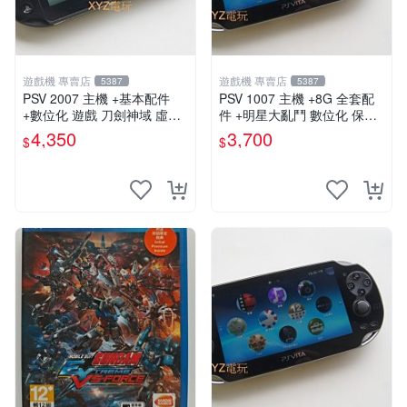
遊戲機 專賣店
遊戲機 專賣店
5387
5387
PSV 2007 主機 +基本配件
PSV 1007 主機 +8G 全套配
+數位化 遊戲 刀劍神域 虛空
件 +明星大亂鬥 數位化 保修
幻界 保修一年
一年 品質有保障
4,350
3,700
$
$