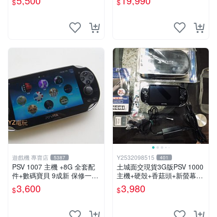
5,500
19,990
$
$
可轉換中文
遊戲機 專賣店
Y2532098515
5387
401
PSV 1007 主機 +8G 全套配
土城面交現貨3G版PSV 1000
件+數碼寶貝 9成新 保修一年
主機+硬殼+香菇頭+新螢幕玻
品質有保障 psvita
璃貼+初音掛繩+可改機版本8
3,600
3,980
$
$
成新 一年保修如照片所有的
都附