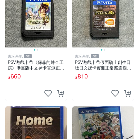
古玩基地
古玩基地
32
32
PSV遊戲卡帶《蘇菲的煉金工
PSV遊戲卡帶假面騎士創生日
房》港臺版中文裸卡實測正常
版日文裸卡實測正常嚴選適合
嚴選直銷僅售不退不換單次2
收藏2張起享優惠 假面騎士
660
810
$
$
張起享優惠 煉金工房 游戲卡
創生 PSV 卡帶
帶 PSV