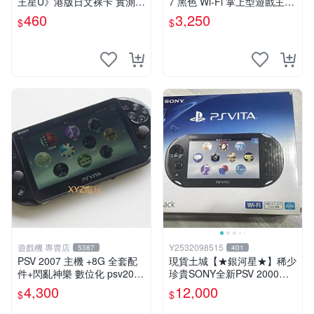
王星U》港版日文裸卡 實測暢
7 黑色 Wi-Fi 掌上型遊戲主機
玩 索尼專屬 psv psv游戲 psv
輕薄版 OLED後繼機 收藏熱
460
3,250
$
$
游戲卡帶
門
遊戲機 專賣店
Y2532098515
5387
401
PSV 2007 主機 +8G 全套配
現貨土城【★銀河星★】稀少
件+閃亂神樂 數位化 psv2007
珍貴SONY全新PSV 2000主
主機
機.可轉換中文.全新PSV未使
4,300
12,000
$
$
用