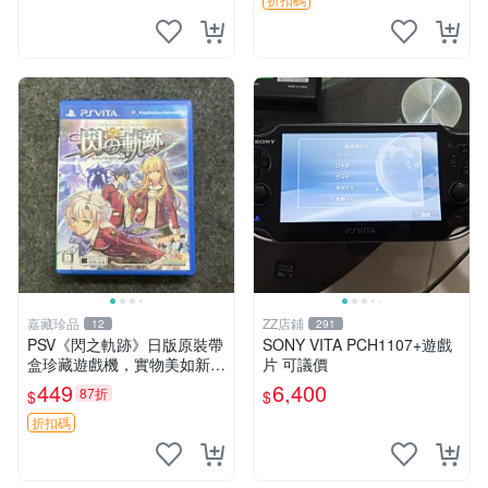
中文 卡帶
嘉藏珍品
ZZ店鋪
12
291
PSV《閃之軌跡》日版原裝帶
SONY VITA PCH1107+遊戲
盒珍藏遊戲機，實物美如新，
片 可議價
嚴選推薦 閃之軌跡 日版 PSV
449
6,400
87折
$
$
原裝帶盒
折扣碼