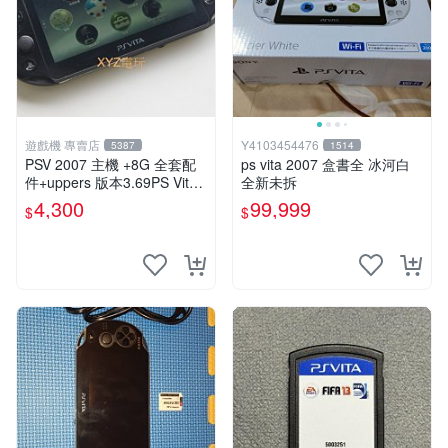
遊戲機 專賣店
Y4103454476
5387
1514
PSV 2007 主機 +8G 全套配
ps vita 2007 盒書全 冰河白
件+uppers 版本3.69PS Vita2
全新未拆
007 保修一年 9成新
4,300
99,999
$
$