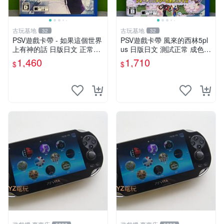
古玩基地
古玩基地
32
32
PSV遊戲卡帶 - 如果這個世界
PSV遊戲卡帶 風來的西林5pl
上有神的話 日版日文 正常可
us 日版日文 測試正常 成色如
玩 神秘成色參考圖 售後不退
圖 買家自負 風來的西林5plus
1,460
1,710
$
$
如果這是你想找的游戲 請先
PSV 日版
查看照片確認狀態 再下單購
買哦 日