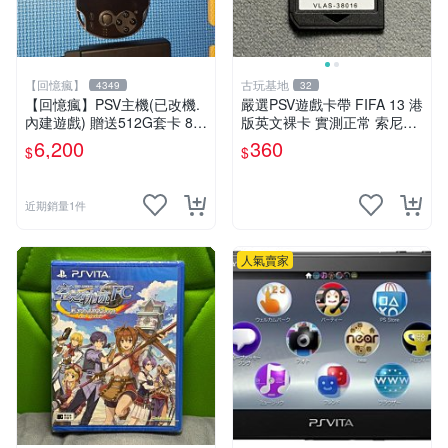
【回憶瘋】
古玩基地
4349
32
【回憶瘋】PSV主機(已改機.
嚴選PSV遊戲卡帶 FIFA 13 港
內建遊戲) 贈送512G套卡 8成
版英文裸卡 實測正常 索尼專
5新 1000型
用 不支持其他機器 買二送優
6,200
360
$
$
惠 FIFA 13 psv 港版 卡帶
近期銷量1件
人氣賣家