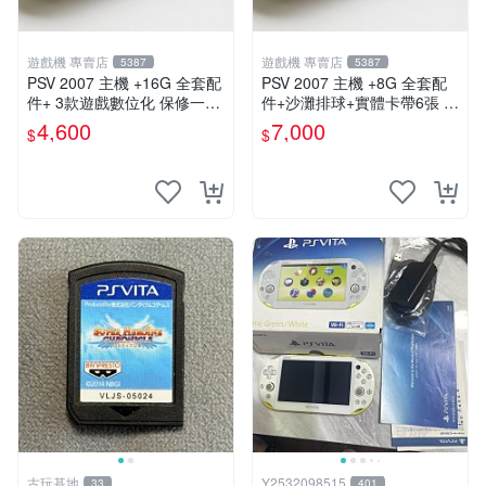
遊戲機 專賣店
遊戲機 專賣店
5387
5387
PSV 2007 主機 +16G 全套配
PSV 2007 主機 +8G 全套配
件+ 3款遊戲數位化 保修一年
件+沙灘排球+實體卡帶6張 保
品質有保障
修一年 品質有保障
4,600
7,000
$
$
古玩基地
Y2532098515
33
401