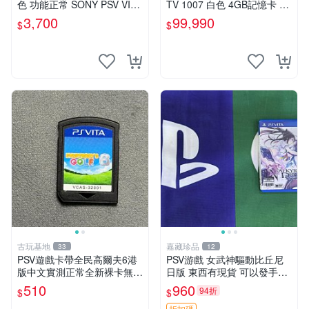
色 功能正常 SONY PSV VITA
TV 1007 白色 4GB記憶卡 PS
主機 2000~3000型 二手功能
3手把(白) 書盒完整 【台中恐
3,700
99,990
$
$
正常 賣3千5~4千也可用各式
龍電玩】
物品換
古玩基地
嘉藏珍品
33
12
PSV遊戲卡帶全民高爾夫6港
PSV游戲 女武神驅動比丘尼
版中文實測正常全新裸卡無保
日版 東西有現貨 可以發手物
售不退換單次購兩張以上再享
品 無質量問題售不退不換
510
960
94折
$
$
優惠 全民高爾夫6 PSV 港版
折扣碼