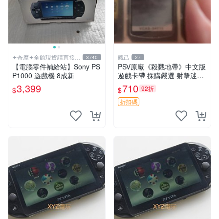
✦奇摩✦全館現貨請直接下
觀己
3740
27
標
【電腦零件補給站】Sony PS
PSV原廠《殺戮地帶》中文版
P1000 遊戲機 8成新
遊戲卡帶 採購嚴選 射擊迷必
備 成色尚佳 插入即玩 殺戮地
3,399
710
92折
$
$
帶 PSV 射擊 游戲
折扣碼