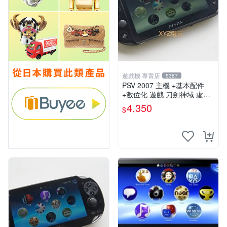
遊戲機 專賣店
5387
PSV 2007 主機 +基本配件
+數位化 遊戲 刀劍神域 虛空
幻界 保修一年
4,350
$