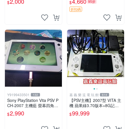
2,000
4,660
95折
$
$
版 PSV 特典畫冊
折扣碼
Y9199433501
嘉 義 樂 逗 電 玩 館
132
614
Sony PlayStation Vita PSV P
【PSV主機】2007型 VITA 主
CH-2007 主機藍 螢幕四角略
機 蘋果綠3.70版本+8G記憶
暗 可安裝遊戲 系統3.74書
卡+螢幕保護貼【9成新】✪中
2,990
99,999
$
$
古二手✪嘉義樂逗電玩館