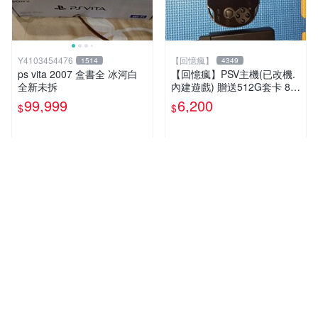
Y4103454476
【回憶瘋】
1514
4349
ps vita 2007 盒書全 冰河白
【回憶瘋】PSV主機(已改機.
全新未拆
內建遊戲) 贈送512G套卡 8成
5新 1000型
99,999
6,200
$
$
近期銷量1件