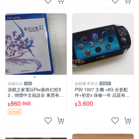
嘉藏珍品
遊戲機 專賣店
12
5387
游戲之家電玩Psv最終幻想X
PSV 1007 主機 +8G 全套配
2，簡體中文箱說全 東西有現
件+初音x 保修一年 品質有保
貨 可以發手物品 無質量問題
障
860
3,600
94折
$
$
售不退不換
折扣碼