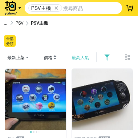
PSV主機
登
PSV
PSV主機
全部
分類
最新上架
價格
最高人氣