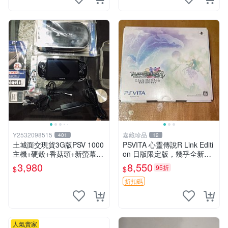
Y2532098515
嘉藏珍品
401
12
土城面交現貨3G版PSV 1000
PSVITA 心靈傳說R Link Editi
主機+硬殼+香菇頭+新螢幕玻
on 日版限定版，幾乎全新，
璃貼+初音掛繩+可改機版本8
配件齊全，原裝包裝盒，說明
3,980
8,550
95折
$
$
成新 一年保修如照片所有的
書，底座，掛件，布袋，卡都
都附
在，游戲光盤已拆封但保存
折扣碼
人氣賣家