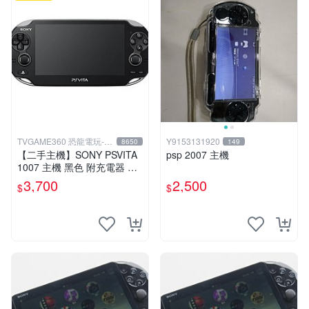
TVGAME360 恐龍電玩-台
Y9153131920
8650
149
中店
【二手主機】SONY PSVITA
psp 2007 主機
1007 主機 黑色 附充電器 US
B傳輸線 PS VITA PSV【台中
3,700
2,500
$
$
恐龍電玩】