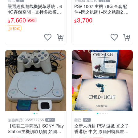
觀己
遊戲機 專賣店
27
5387
嚴選經典遊戲機變革系統，6
PSV 1007 主機 +8G 全套配
4G存儲空間，支持多款模擬
件+閃之軌跡1+閃之軌跡2 保
器享受懷舊樂趣 黑店版 PSV
修一年 品質有保障
7,660
3,700
95折
$
$
游戲 模擬器
折扣碼
強強商品0955577755
觀己
427
27
【強強二手商品】SONY Play
全新未拆封 PSV 游戲 光之子
Station主機讀取順暢 如圖全
香港版 中文 原箱附特典畫冊
部 ! 外觀完整乾淨
輝耀上市嚴選商品 光之子 港