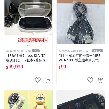
嘉 義 樂 逗 電 玩 館
板橋區有店面可面交高價
614
10552
回收電玩
【PSV主機】1007型 VITA 主
新北市板橋可面交賣全新PS
機 經典黑 3.7版本+螢幕保護
VITA 1000型主機專用充電
貼+主機收納包【9成新】✪中
線....超便宜只賣99元
99,999
99
$
$
古二手✪嘉義樂逗電玩館