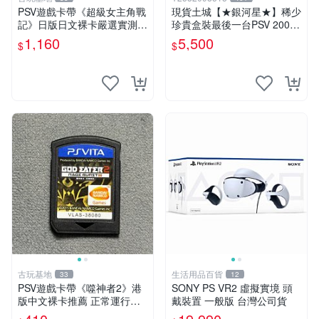
PSV遊戲卡帶《超級女主角戰
現貨土城【★銀河星★】稀少
記》日版日文裸卡嚴選實測正
珍貴盒裝最後一台PSV 2000
常索尼專用 超級女主角戰記
主機.PSV2000 品質保證日版
1,160
5,500
$
$
PSV 日版 裸卡
可轉換中文
古玩基地
生活用品百貨
33
12
PSV遊戲卡帶《噬神者2》港
SONY PS VR2 虛擬實境 頭
版中文裸卡推薦 正常運行適
戴裝置 一般版 台灣公司貨
用PSV機嚴選商品 可收藏 港