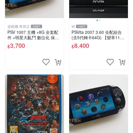
遊戲機 專賣店
W
5387
1407
PSV 1007 主機 +8G 全套配
PSVita 2007 3.60 全配組合
件 +明星大亂鬥 數位化 保修
(含5代轉卡64G) 【變革11】
一年 品質有保障
破解改好 + 水晶殼 + 硬殼包
3,700
8,400
$
$