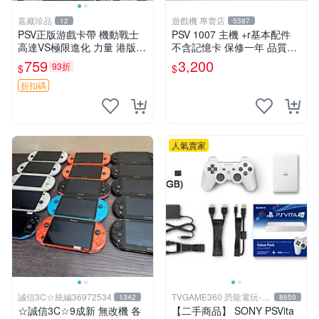
嘉藏珍品
遊戲機 專賣店
12
5387
PSV正版游戲卡帶 機動戰士
PSV 1007 主機 +r基本配件
高達VS極限進化 力量 港版中
不含記憶卡 保修一年 品質有
文 盒裝全新未開封，支持所
保障
759
3,200
93折
$
$
有日版，港版或其他地區的P
SV游戲機主機，（除外），
折扣碼
拆封後不支持退
人氣賣家
誠信3C☆統編36972534
TVGAME360 恐龍電玩-台
1342
8650
中店
☆誠信3C☆9成新 無改機 各
【二手商品】 SONY PSVita