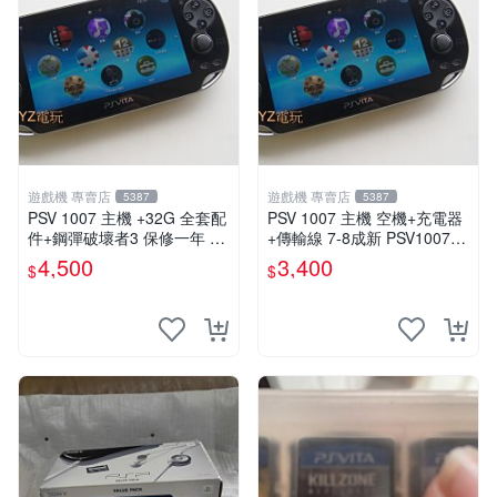
遊戲機 專賣店
遊戲機 專賣店
5387
5387
PSV 1007 主機 +32G 全套配
PSV 1007 主機 空機+充電器
件+鋼彈破壞者3 保修一年 品
+傳輸線 7-8成新 PSV1007
質有保障 psvita
一年保修
4,500
3,400
$
$