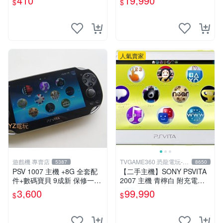
410
19,990
$
$
版 PSV 卡帶 噴射型 獎杯機
記憶力カード
人氣賣家
遊戲機 專賣店
TVGAME360 恐龍電玩-台
5387
8650
中店
PSV 1007 主機 +8G 全套配
【二手主機】SONY PSVITA
件+數碼寶貝 9成新 保修一年
2007 主機 青檸白 附充電器
品質有保障 psvita
USB傳輸線 PS VITA PSV 台
3,600
99,990
$
$
中恐龍電玩