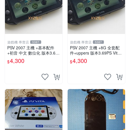
遊戲機 專賣店
遊戲機 專賣店
5387
5387
PSV 2007 主機 +基本配件
PSV 2007 主機 +8G 全套配
+初音 中文 數位化 版本3.69
件+uppers 版本3.69PS Vita2
PS Vita2007 保修一年 85成
007 保修一年 9成新
4,300
4,300
$
$
新