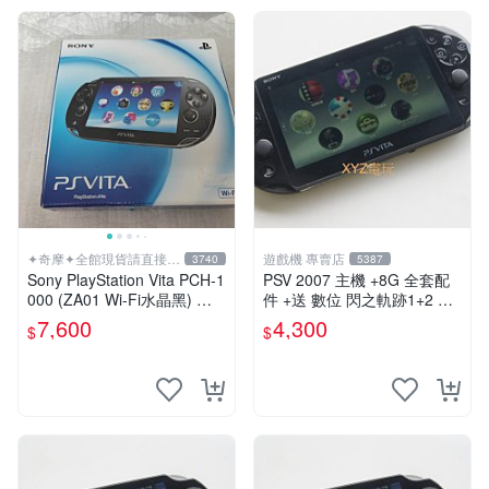
✦奇摩✦全館現貨請直接下
遊戲機 專賣店
3740
5387
標
Sony PlayStation Vita PCH-1
PSV 2007 主機 +8G 全套配
000 (ZA01 Wi-Fi水晶黑) 掌
件 +送 數位 閃之軌跡1+2 保
上遊戲機 5英吋多點觸控螢幕
修一年 品質有保障
7,600
4,300
$
$