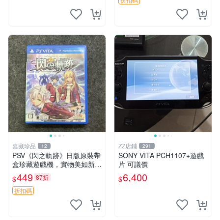
中文 卡帶
嘉藏珍品
ZZ店鋪
12
291
PSV《閃之軌跡》日版原裝帶
SONY VITA PCH1107+遊戲
盒珍藏遊戲機，實物美如新，
片 可議價
嚴選推薦 閃之軌跡 日版 PSV
449
6,400
87折
$
$
原裝帶盒
折扣碼