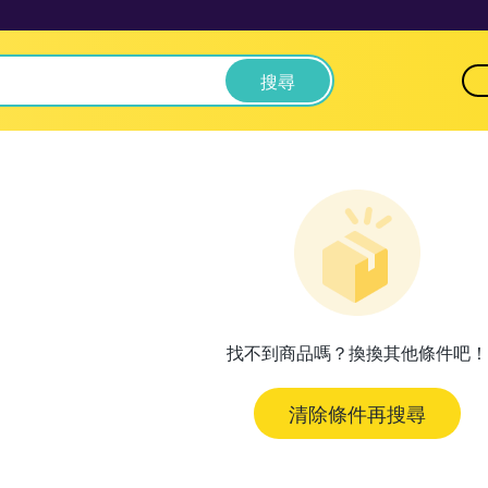
搜尋
找不到商品嗎？換換其他條件吧！
清除條件再搜尋