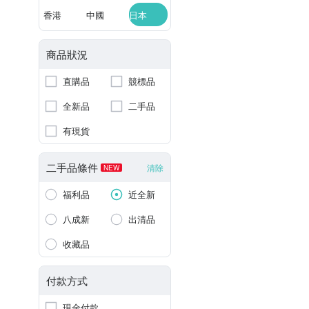
香港
中國
日本
商品狀況
直購品
競標品
全新品
二手品
有現貨
二手品條件
清除
NEW
福利品
近全新
八成新
出清品
收藏品
付款方式
現金付款