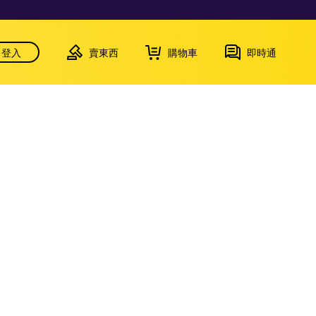
登入
賣東西
購物車
即時通