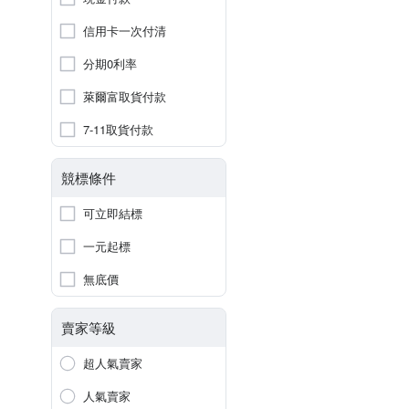
信用卡一次付清
分期0利率
萊爾富取貨付款
7-11取貨付款
競標條件
可立即結標
一元起標
無底價
賣家等級
超人氣賣家
人氣賣家