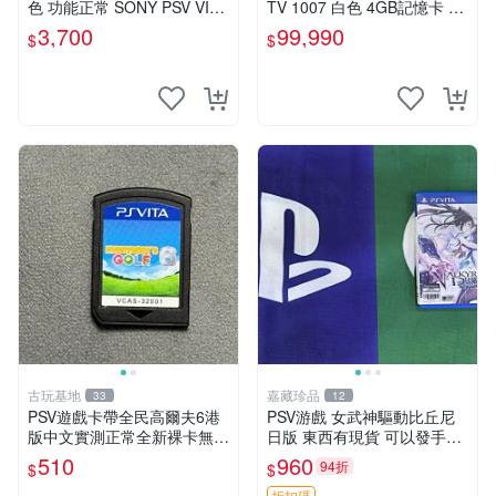
色 功能正常 SONY PSV VITA
TV 1007 白色 4GB記憶卡 PS
主機 2000~3000型 二手功能
3手把(白) 書盒完整 【台中恐
3,700
99,990
$
$
正常 賣3千5~4千也可用各式
龍電玩】
物品換
古玩基地
嘉藏珍品
33
12
PSV遊戲卡帶全民高爾夫6港
PSV游戲 女武神驅動比丘尼
版中文實測正常全新裸卡無保
日版 東西有現貨 可以發手物
售不退換單次購兩張以上再享
品 無質量問題售不退不換
510
960
94折
$
$
優惠 全民高爾夫6 PSV 港版
折扣碼