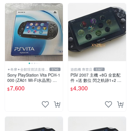
✦奇摩✦全館現貨請直接下
遊戲機 專賣店
3740
5387
標
Sony PlayStation Vita PCH-1
PSV 2007 主機 +8G 全套配
000 (ZA01 Wi-Fi水晶黑) 掌
件 +送 數位 閃之軌跡1+2 保
上遊戲機 5英吋多點觸控螢幕
修一年 品質有保障
7,600
4,300
$
$