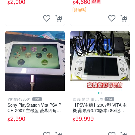
2,000
4,660
95折
$
$
版 PSV 特典畫冊
折扣碼
Y9199433501
嘉 義 樂 逗 電 玩 館
132
614
Sony PlayStation Vita PSV P
【PSV主機】2007型 VITA 主
CH-2007 主機藍 螢幕四角略
機 蘋果綠3.70版本+8G記憶
暗 可安裝遊戲 系統3.74書
卡+螢幕保護貼【9成新】✪中
2,990
99,999
$
$
古二手✪嘉義樂逗電玩館