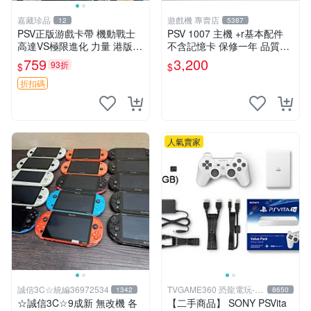
嘉藏珍品
遊戲機 專賣店
12
5387
PSV正版游戲卡帶 機動戰士
PSV 1007 主機 +r基本配件
高達VS極限進化 力量 港版中
不含記憶卡 保修一年 品質有
文 盒裝全新未開封，支持所
保障
759
3,200
93折
$
$
有日版，港版或其他地區的P
SV游戲機主機，（除外），
折扣碼
拆封後不支持退
人氣賣家
誠信3C☆統編36972534
TVGAME360 恐龍電玩-台
1342
8650
中店
☆誠信3C☆9成新 無改機 各
【二手商品】 SONY PSVita