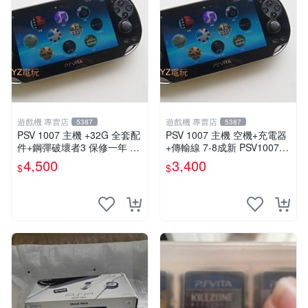
遊戲機 專賣店
遊戲機 專賣店
5387
5387
PSV 1007 主機 +32G 全套配
PSV 1007 主機 空機+充電器
件+鋼彈破壞者3 保修一年 品
+傳輸線 7-8成新 PSV1007
質有保障 psvita
一年保修
4,500
3,400
$
$