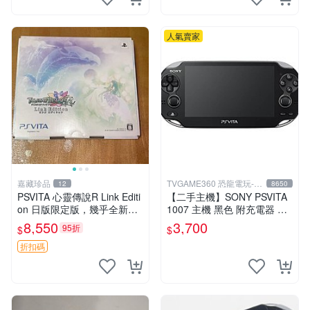
人氣賣家
嘉藏珍品
TVGAME360 恐龍電玩-台
12
8650
中店
PSVITA 心靈傳說R Link Editi
【二手主機】SONY PSVITA
on 日版限定版，幾乎全新，
1007 主機 黑色 附充電器 US
配件齊全，原裝包裝盒，說明
B傳輸線 PS VITA PSV【台中
8,550
3,700
95折
$
$
書，底座，掛件，布袋，卡都
恐龍電玩】
在，游戲光盤已拆封但保存
折扣碼