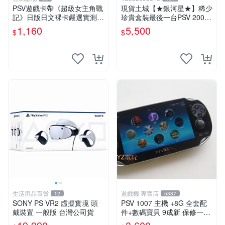
PSV遊戲卡帶《超級女主角戰
現貨土城【★銀河星★】稀少
記》日版日文裸卡嚴選實測正
珍貴盒裝最後一台PSV 2000
常索尼專用 超級女主角戰記
主機.PSV2000 品質保證日版
1,160
5,500
$
$
PSV 日版 裸卡
可轉換中文
生活用品百貨
遊戲機 專賣店
12
5387
SONY PS VR2 虛擬實境 頭
PSV 1007 主機 +8G 全套配
戴裝置 一般版 台灣公司貨
件+數碼寶貝 9成新 保修一年
品質有保障 psvita