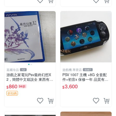
嘉藏珍品
遊戲機 專賣店
12
5387
游戲之家電玩Psv最終幻想X
PSV 1007 主機 +8G 全套配
2，簡體中文箱說全 東西有現
件+初音x 保修一年 品質有保
貨 可以發手物品 無質量問題
障
860
3,600
94折
$
$
售不退不換
折扣碼