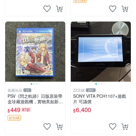
中文 卡帶
嘉藏珍品
ZZ店鋪
12
291
PSV《閃之軌跡》日版原裝帶
SONY VITA PCH1107+遊戲
盒珍藏遊戲機，實物美如新，
片 可議價
嚴選推薦 閃之軌跡 日版 PSV
449
6,400
87折
$
$
原裝帶盒
折扣碼