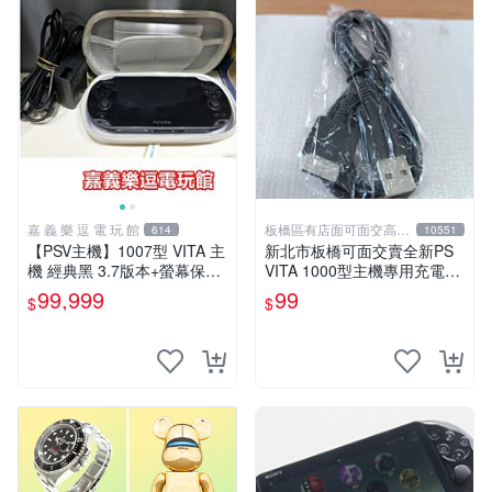
嘉 義 樂 逗 電 玩 館
板橋區有店面可面交高價
614
10551
回收電玩
【PSV主機】1007型 VITA 主
新北市板橋可面交賣全新PS
機 經典黑 3.7版本+螢幕保護
VITA 1000型主機專用充電
貼+主機收納包【9成新】✪中
線....超便宜只賣99元
99,999
99
$
$
古二手✪嘉義樂逗電玩館