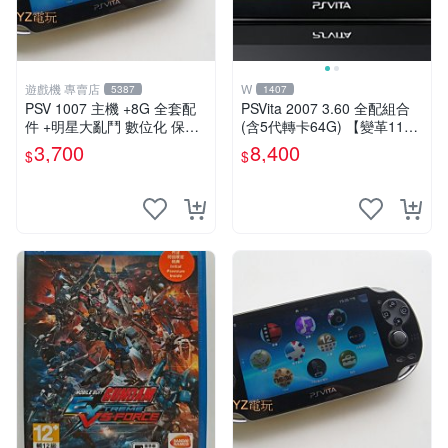
遊戲機 專賣店
W
5387
1407
PSV 1007 主機 +8G 全套配
PSVita 2007 3.60 全配組合
件 +明星大亂鬥 數位化 保修
(含5代轉卡64G) 【變革11】
一年 品質有保障
破解改好 + 水晶殼 + 硬殼包
3,700
8,400
$
$