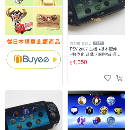
遊戲機 專賣店
5387
PSV 2007 主機 +基本配件
+數位化 遊戲 刀劍神域 虛空
幻界 保修一年
4,350
$