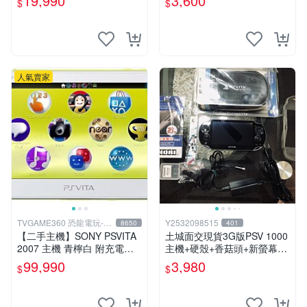
19,990
3,600
$
$
人氣賣家
TVGAME360 恐龍電玩-台
Y2532098515
8650
401
中店
【二手主機】SONY PSVITA
土城面交現貨3G版PSV 1000
2007 主機 青檸白 附充電器
主機+硬殼+香菇頭+新螢幕玻
USB傳輸線 PS VITA PSV 台
璃貼+初音掛繩+可改機版本8
99,990
3,980
$
$
中恐龍電玩
成新 一年保修如照片所有的
都附