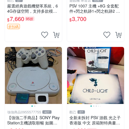
觀己
遊戲機 專賣店
27
5387
嚴選經典遊戲機變革系統，6
PSV 1007 主機 +8G 全套配
4G存儲空間，支持多款模擬
件+閃之軌跡1+閃之軌跡2 保
器享受懷舊樂趣 黑店版 PSV
修一年 品質有保障
7,660
3,700
95折
$
$
游戲 模擬器
折扣碼
強強商品0955577755
觀己
427
27
【強強二手商品】SONY Play
全新未拆封 PSV 游戲 光之子
Station主機讀取順暢 如圖全
香港版 中文 原箱附特典畫冊
部 ! 外觀完整乾淨
輝耀上市嚴選商品 光之子 港