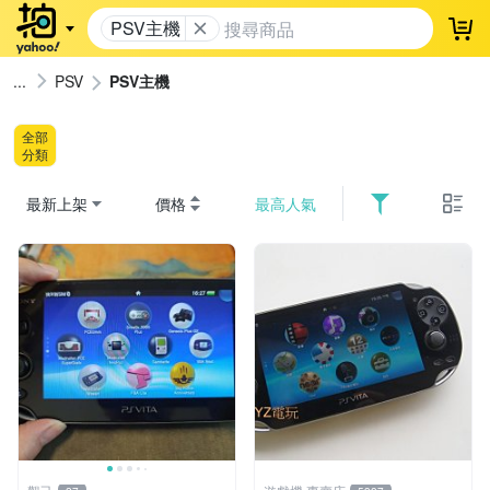
PSV主機
登
PSV
PSV主機
全部
分類
最新上架
價格
最高人氣