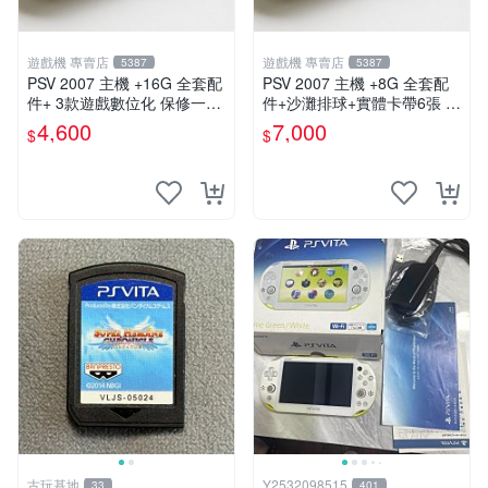
遊戲機 專賣店
遊戲機 專賣店
5387
5387
PSV 2007 主機 +16G 全套配
PSV 2007 主機 +8G 全套配
件+ 3款遊戲數位化 保修一年
件+沙灘排球+實體卡帶6張 保
品質有保障
修一年 品質有保障
4,600
7,000
$
$
古玩基地
Y2532098515
33
401