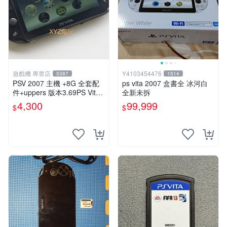
遊戲機 專賣店
Y4103454476
5387
1514
PSV 2007 主機 +8G 全套配
ps vita 2007 盒書全 冰河白
件+uppers 版本3.69PS Vita2
全新未拆
007 保修一年 9成新
4,300
99,999
$
$