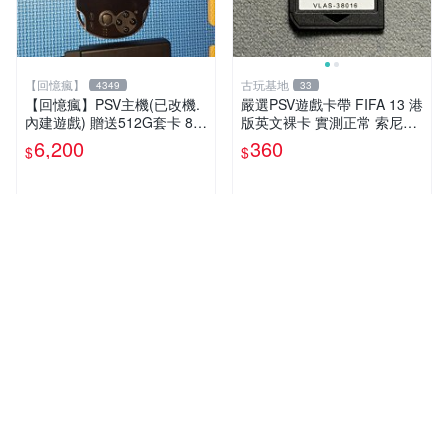
【回憶瘋】
古玩基地
4349
33
【回憶瘋】PSV主機(已改機.
嚴選PSV遊戲卡帶 FIFA 13 港
內建遊戲) 贈送512G套卡 8成
版英文裸卡 實測正常 索尼專
5新 1000型
用 不支持其他機器 買二送優
6,200
360
$
$
惠 FIFA 13 psv 港版 卡帶
近期銷量1件
人氣賣家