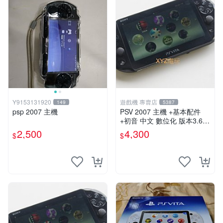
Y9153131920
遊戲機 專賣店
149
5387
psp 2007 主機
PSV 2007 主機 +基本配件
+初音 中文 數位化 版本3.69
PS Vita2007 保修一年 85成
2,500
4,300
$
$
新