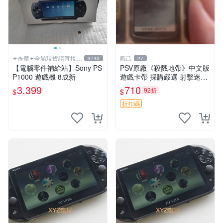
✦奇摩✦全館現貨請直接下
觀己
3740
27
標
【電腦零件補給站】Sony PS
PSV原廠《殺戮地帶》中文版
P1000 遊戲機 8成新
遊戲卡帶 採購嚴選 射擊迷必
備 成色尚佳 插入即玩 殺戮地
3,399
710
92折
$
$
帶 PSV 射擊 游戲
折扣碼