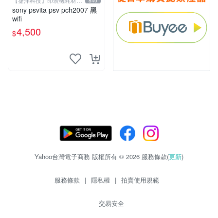
【捷洋科技】印表機耗材專
840
賣
sony psvita psv pch2007 黑
wifi
4,500
$
Yahoo台灣電子商務 版權所有 © 2026 服務條款(
更新
)
服務條款
|
隱私權
|
拍賣使用規範
交易安全