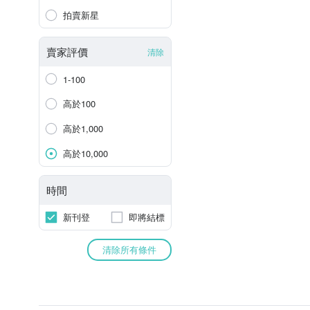
拍賣新星
賣家評價
清除
1-100
高於100
高於1,000
高於10,000
時間
新刊登
即將結標
清除所有條件