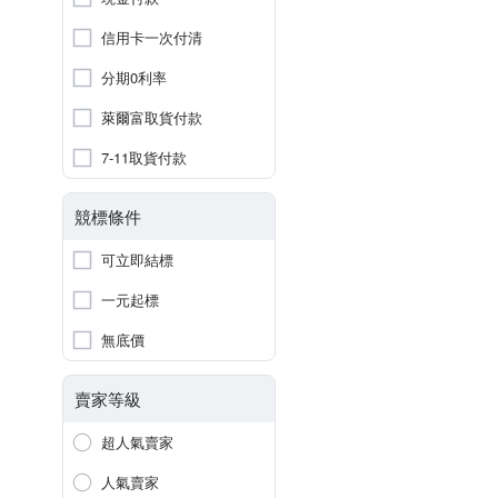
信用卡一次付清
分期0利率
萊爾富取貨付款
7-11取貨付款
競標條件
可立即結標
一元起標
無底價
賣家等級
超人氣賣家
人氣賣家