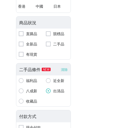
香港
中國
日本
商品狀況
直購品
競標品
全新品
二手品
有現貨
二手品條件
清除
NEW
福利品
近全新
八成新
出清品
收藏品
付款方式
現金付款