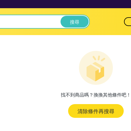
搜尋
找不到商品嗎？換換其他條件吧！
清除條件再搜尋