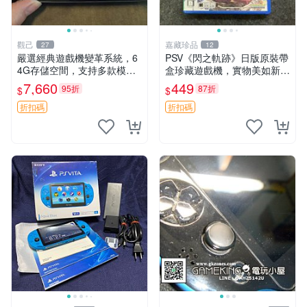
觀己
嘉藏珍品
27
12
嚴選經典遊戲機變革系統，6
PSV《閃之軌跡》日版原裝帶
4G存儲空間，支持多款模擬
盒珍藏遊戲機，實物美如新，
器享受懷舊樂趣 黑店版 PSV
嚴選推薦 閃之軌跡 日版 PSV
7,660
449
95折
87折
$
$
游戲 模擬器
原裝帶盒
折扣碼
折扣碼