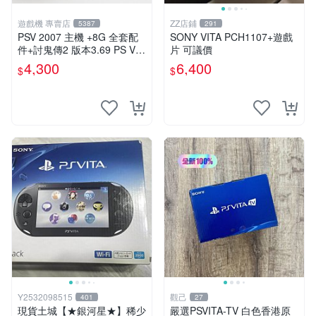
遊戲機 專賣店
ZZ店鋪
5387
291
PSV 2007 主機 +8G 全套配
SONY VITA PCH1107+遊戲
件+討鬼傳2 版本3.69 PS Vita
片 可議價
2007 保修一年 9成新
4,300
6,400
$
$
Y2532098515
觀己
401
27
現貨土城【★銀河星★】稀少
嚴選PSVITA-TV 白色香港原