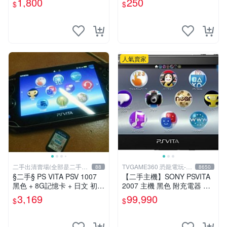
1,800
250
$
$
能顯示通通幫您修到好~
火牛~
人氣賣家
二手出清賣場(全部是二手商
TVGAME360 恐龍電玩-台
88
8650
品)
中店
§二手§ PS VITA PSV 1007
【二手主機】SONY PSVITA
黑色 + 8G記憶卡 + 日文 初音
2007 主機 黑色 附充電器 US
未來 F 2nd 遊戲卡片｜郵局
B傳輸線 PS VITA PSV 無盒
3,169
99,990
$
$
寄送｜未含運｜購買前請私訊
裝
確認