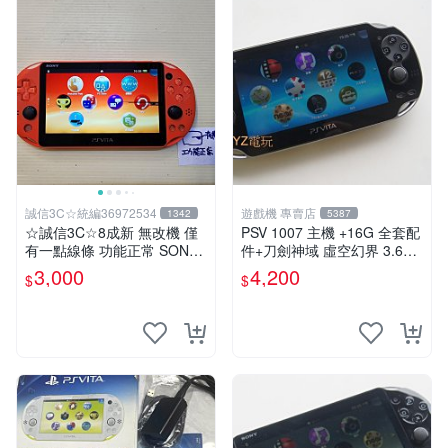
誠信3C☆統編36972534
遊戲機 專賣店
1342
5387
☆誠信3C☆8成新 無改機 僅
PSV 1007 主機 +16G 全套配
有一點線條 功能正常 SONY
件+刀劍神域 虛空幻界 3.61
PSV VITA 主機 2000 型 二手
版本85成新 PSVita1007 一年
3,000
4,200
$
$
功能正常 賣3千 也可用各式
保修
物品換