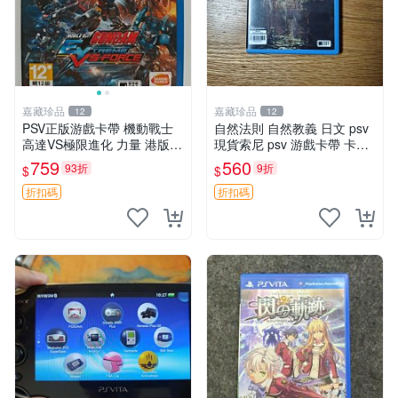
嘉藏珍品
嘉藏珍品
12
12
PSV正版游戲卡帶 機動戰士
自然法則 自然教義 日文 psv
高達VS極限進化 力量 港版中
現貨索尼 psv 游戲卡帶 卡盒
文 盒裝全新未開封，支持所
無損 版本外版 功能正常讀卡
759
560
93折
9折
$
$
有日版，港版或其他地區的P
關于質量：為避免糾紛，鑒寶
SV游戲機主機，（除外），
專家，收藏家和較真黨自行繞
折扣碼
折扣碼
拆封後不支持退
道