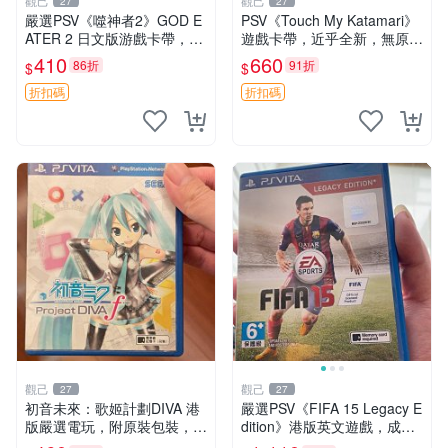
觀己
觀己
27
27
嚴選PSV《噬神者2》GOD E
PSV《Touch My Katamari》
ATER 2 日文版游戲卡帶，成
遊戲卡帶，近乎全新，無原廠
色尚佳輕微使用痕跡，功能正
包裝，經典滾動球樂趣等你來
410
660
86折
91折
$
$
常無故障，適合收藏愛好者。
挑戰，嚴選好物推薦。Katam
PSV卡帶 相機 功能遊戲 嚴選
ari Touch 測試版
折扣碼
折扣碼
PS
觀己
觀己
27
27
初音未來：歌姬計劃DIVA 港
嚴選PSV《FIFA 15 Legacy E
版嚴選電玩，附原裝包裝，卡
dition》港版英文遊戲，成色
帶狀態如新，盤面乾淨無瑕，
幾乎全新，附原裝包裝盒及乾