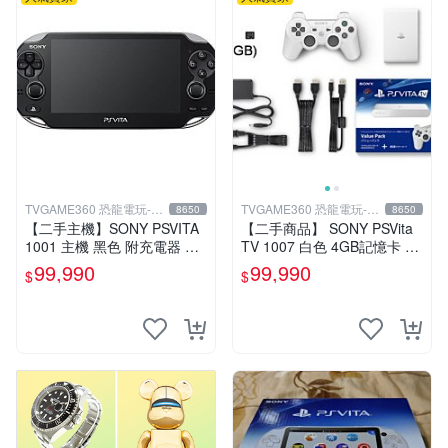
TVGAME360 恐龍電玩-台
TVGAME360 恐龍電玩-台
8650
8650
中店
中店
【二手主機】SONY PSVITA
【二手商品】 SONY PSVita
1001 主機 黑色 附充電器 US
TV 1007 白色 4GB記憶卡 PS
B傳輸線 PS VITA PSV【台中
3手把(白) 書盒完整 【台中恐
99,990
99,990
$
$
恐龍電玩】
龍電玩】