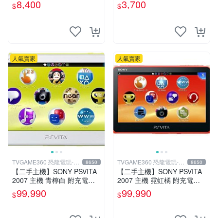
破解改好 + 水晶殼 + 硬殼包
B傳輸線 PS VITA PSV【台中
8,400
3,700
$
$
恐龍電玩】
人氣賣家
人氣賣家
TVGAME360 恐龍電玩-台
TVGAME360 恐龍電玩-台
8650
8650
中店
中店
【二手主機】SONY PSVITA
【二手主機】SONY PSVITA
2007 主機 青檸白 附充電器
2007 主機 霓虹橘 附充電器
USB傳輸線 PS VITA PSV 台
USB傳輸線 PS VITA PSV 台
99,990
99,990
$
$
中恐龍電玩
中恐龍電玩