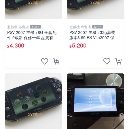
遊戲機 專賣店
遊戲機 專賣店
5387
5387
PSV 2007 主機 +8G 全套配
PSV 2007 主機 +32g套裝+
件 9成新 保修一年 品質有保
版本3.69 PS Vita2007 保修
障
一年 8成新
4,300
5,200
$
$