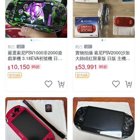
觀己
觀己
27
27
嚴選索尼PSV1000非2000遊
實物拍攝 索尼PSV2000沙加
戲掌機 3.18EVA初號機 日版
大師緋紅限量版 日版 主機全
實物 無點無線無老化 自用清
配齊 收藏級 電腦遊戲掌機 帶
10,150
53,991
95折
95折
$
$
倉 EVA 初號機 PSV1000
盒說明書 全新未修 正規對碼
沙加大作
折扣碼
折扣碼