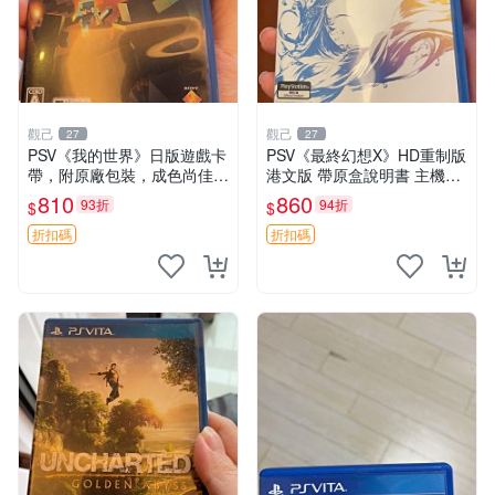
觀己
觀己
27
27
PSV《我的世界》日版遊戲卡
PSV《最終幻想X》HD重制版
帶，附原廠包裝，成色尚佳，
港文版 帶原盒說明書 主機相
功能完好，嚴選推薦給喜愛冒
容 中文介面 現代典藏 RPG
810
860
93折
94折
$
$
險的玩家，同城交易，無退無
游戲 公主病 日系角色扮演 收
換 我的世界 PS4 游戲 卡帶
藏佳品 古早RPG 游玩好選擇
折扣碼
折扣碼