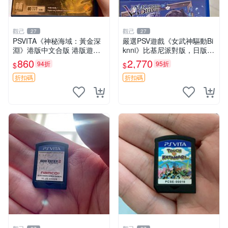
觀己
觀己
27
27
PSVITA《神秘海域：黃金深
嚴選PSV遊戲《女武神驅動Bi
淵》港版中文合版 港版遊戲
knni》比基尼派對版，日版原
原盒 保用 主機兼容 運作順暢
裝，PSV獨佔新古態，附原裝
860
2,770
94折
95折
$
$
神秘海域 黃金深淵 PS Vita
包裝，閒置出售中。女武神 P
港版
SV 美少女
折扣碼
折扣碼