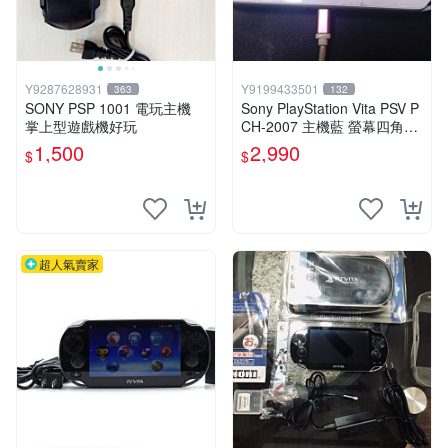
Y9287628931
Y9199433501
363
132
SONY PSP 1001 電玩主機
Sony PlayStation Vita PSV P
掌上型遊戲機好玩
CH-2007 主機藍 螢幕四角略
暗 可安裝遊戲 系統3.74書
1,500
2,990
$
$
超人氣賣家