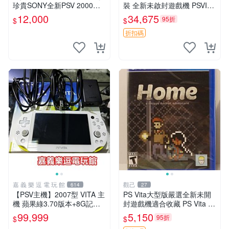
珍貴SONY全新PSV 2000主
裝 全新未啟封遊戲機 PSVITA
機.可轉換中文.全新PSV未使
TV 行貨 電腦遊戲機 新款 全
12,000
34,675
95折
$
$
用
套配件齊全
折扣碼
嘉 義 樂 逗 電 玩 館
觀己
614
27
【PSV主機】2007型 VITA 主
PS Vita大型版嚴選全新未開
機 蘋果綠3.70版本+8G記憶
封遊戲機適合收藏 PS Vita 新
卡+螢幕保護貼【9成新】✪中
型號 家用遊戲機 直營店優選
99,999
5,150
95折
$
$
古二手✪嘉義樂逗電玩館