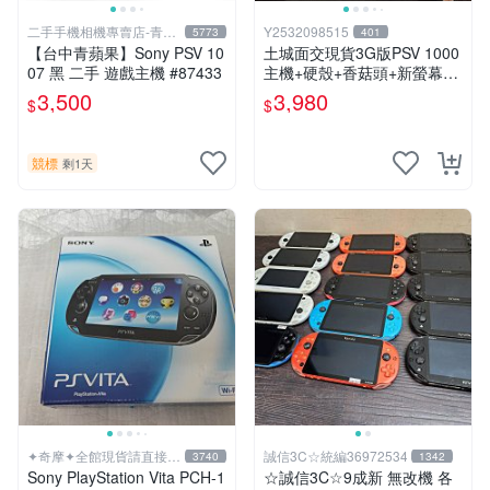
二手手機相機專賣店-青蘋
Y2532098515
5773
401
果3c
【台中青蘋果】Sony PSV 10
土城面交現貨3G版PSV 1000
07 黑 二手 遊戲主機 #87433
主機+硬殼+香菇頭+新螢幕玻
璃貼+初音掛繩+可改機版本8
3,500
3,980
$
$
成新 一年保修如照片所有的
都附
競標
剩1天
✦奇摩✦全館現貨請直接下
誠信3C☆統編36972534
3740
1342
標
Sony PlayStation Vita PCH-1
☆誠信3C☆9成新 無改機 各