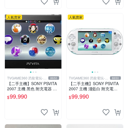
人氣賣家
人氣賣家
TVGAME360 恐龍電玩-台
TVGAME360 恐龍電玩-台
8650
8650
中店
中店
【二手主機】SONY PSVITA
【二手主機】SONY PSVITA
2007 主機 黑色 附充電器 US
2007 主機 淺藍白 附充電器
B傳輸線 PS VITA PSV【台中
USB傳輸線 PS VITA PSV 裸
99,990
99,990
$
$
恐龍電玩】
裝 台中