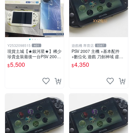
Y2532098515
遊戲機 專賣店
401
5387
現貨土城【★銀河星★】稀少
PSV 2007 主機 +基本配件
珍貴盒裝最後一台PSV 2000
+數位化 遊戲 刀劍神域 虛空
主機.PSV2000 品質保證日版
幻界 保修一年
5,500
4,350
$
$
可轉換中文