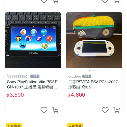
Y9199433501
cycstore
132
303
Sony PlayStation Vita PSV P
二手PSVITA PSV PCH-2007
CH-1007 主機黑 螢幕輕微老
冰藍白 X585
化 可安裝遊戲 系統3.74書
3,590
4,800
$
$
人氣賣家
人氣賣家