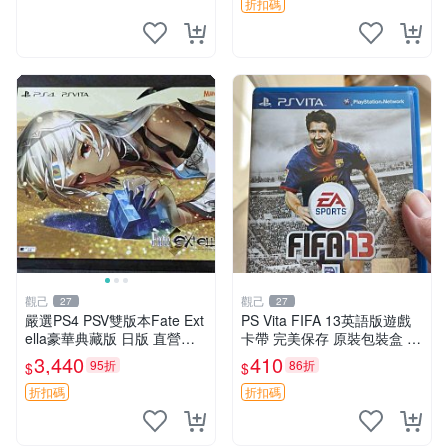
折扣碼
觀己
觀己
27
27
嚴選PS4 PSV雙版本Fate Ext
PS Vita FIFA 13英語版遊戲
ella豪華典藏版 日版 直營直
卡帶 完美保存 原裝包裝盒 推
送 典藏版 豪華遊戲 主機 Fat
薦收藏 FIFA 13 PSVita EA S
3,440
410
95折
86折
$
$
e 游玩
ports 官方版
折扣碼
折扣碼