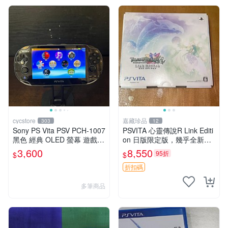
cycstore
嘉藏珍品
303
12
Sony PS Vita PSV PCH-1007
PSVITA 心靈傳說R Link Editi
黑色 經典 OLED 螢幕 遊戲掌
on 日版限定版，幾乎全新，
機 附充電線 經典收藏 掌上型
配件齊全，原裝包裝盒，說明
3,600
8,550
95折
$
$
遊戲機
書，底座，掛件，布袋，卡都
在，游戲光盤已拆封但保存
折扣碼
多筆商品