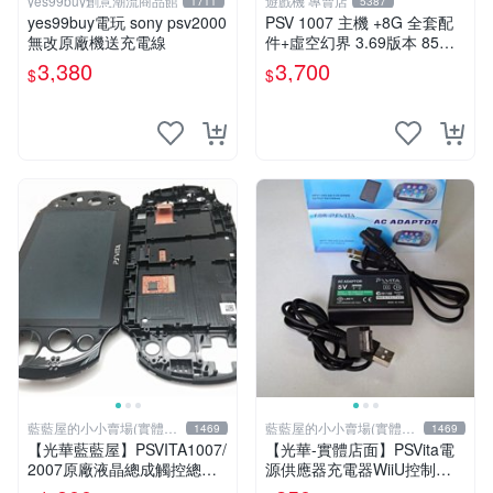
yes99buy創意潮流商品館
遊戲機 專賣店
1711
5387
yes99buy電玩 sony psv2000
PSV 1007 主機 +8G 全套配
無改原廠機送充電線
件+虛空幻界 3.69版本 85成
新 PS Vita1007 一年保修
3,380
3,700
$
$
藍藍屋的小小賣場(實體店
藍藍屋的小小賣場(實體店
1469
1469
面)
面)
【光華藍藍屋】PSVITA1007/
【光華-實體店面】PSVita電
2007原廠液晶總成觸控總成
源供應器充電器WiiU控制器
代客更換液晶破裂觸控不良不
充電器主機電源供應器變壓器