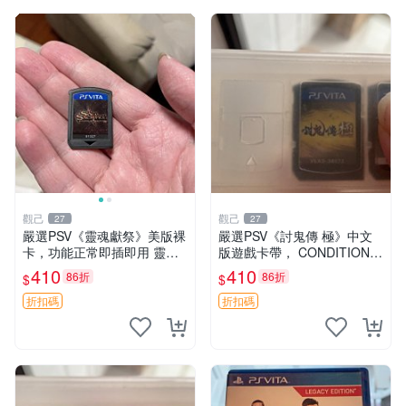
觀己
觀己
27
27
嚴選PSV《靈魂獻祭》美版裸
嚴選PSV《討鬼傳 極》中文
卡，功能正常即插即用 靈魂
版遊戲卡帶， CONDITION尚
獻祭 PSV 卡帶 主機兼容
佳，日常使用留痕，運作順
410
410
86折
86折
$
$
暢，適合收藏。討鬼傳極 PS
V 主機 卡帶
折扣碼
折扣碼