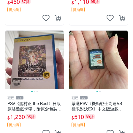
460
1,110
87折
95折
$
$
PSV平臺專用 日文原版 測試
淨盤面。適合收藏與自行玩
無誤 售不退不換 初音未來、
樂，體育類遊戲不容錯過。
折扣碼
折扣碼
歌姬計劃DI
觀己
觀己
27
27
PSV《朧村正 the Best》日版
嚴選PSV《機動戰士高達VS
原裝遊戲卡帶，附原盒包裝，
極限對決EX》中文版遊戲卡
狀態近新，盤面乾淨，支持P
帶 成色如新 港版 主機相容
1,260
510
95折
89折
$
$
SV主機即插即玩，日本語原
買家保障 不退不換 高達 終結
版，適合喜愛日系RPG玩家
者 10562
折扣碼
折扣碼
收藏或自用