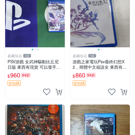
嘉藏珍品
嘉藏珍品
12
12
PSV游戲 女武神驅動比丘尼
游戲之家電玩Psv最終幻想X
日版 東西有現貨 可以發手物
2，簡體中文箱說全 東西有現
品 無質量問題售不退不換
貨 可以發手物品 無質量問題
960
860
94折
94折
$
$
售不退不換
折扣碼
折扣碼