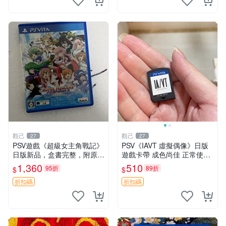
觀己
觀己
27
27
PSV遊戲《超級女主角戰記》
PSV《IAVT 虛擬偶像》日版
日版新品，盒書完整，附原裝
遊戲卡帶 成色尚佳 正常使用
包裝，玩樂典藏款，成就全開
單機娛樂推薦 音樂粉必備 收
1,360
510
95折
89折
$
$
任你挑戰 超級女主角戰記 PS
藏嚴選 IAVT 虛擬偶像 PSV
V 游戲 日版 成就全開 DLC 全
游戲卡帶
折扣碼
折扣碼
通角色