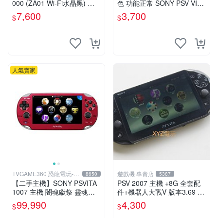
000 (ZA01 Wi-Fi水晶黑) 掌
色 功能正常 SONY PSV VITA
上遊戲機 5英吋多點觸控螢幕
主機 2000~3000型 二手功能
7,600
3,700
$
$
正常 賣3千5~4千也可用各式
物品換
人氣賣家
TVGAME360 恐龍電玩-台
遊戲機 專賣店
8650
5387
中店
【二手主機】SONY PSVITA
PSV 2007 主機 +8G 全套配
1007 主機 闇魂獻祭 靈魂祭
件+機器人大戰V 版本3.69 P
品 附充電器 USB傳輸線 PS
S Vita2007 保修一年 9成新
99,990
4,300
$
$
VITA PSV