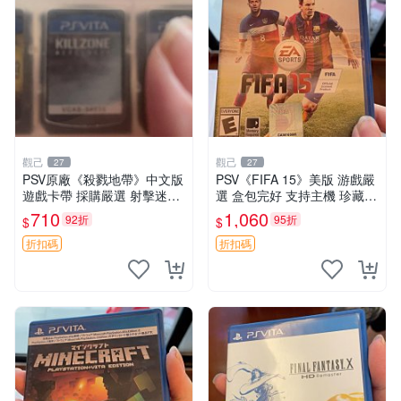
觀己
觀己
27
27
PSV原廠《殺戮地帶》中文版
PSV《FIFA 15》美版 游戲嚴
遊戲卡帶 採購嚴選 射擊迷必
選 盒包完好 支持主機 珍藏推
備 成色尚佳 插入即玩 殺戮地
薦 同城發貨 EA Sports 經典
710
1,060
92折
95折
$
$
帶 PSV 射擊 游戲
游戲 PSV 主機適配 喜歡勿擾
折扣碼
折扣碼