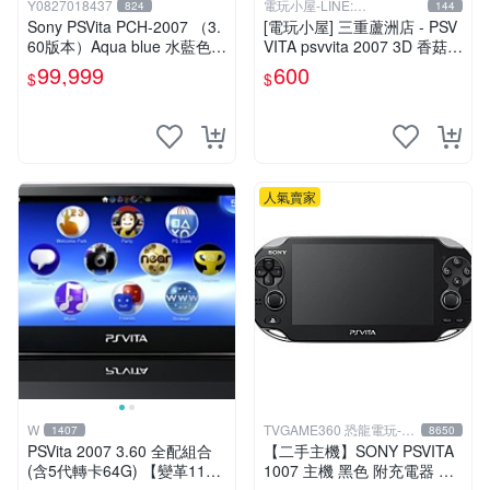
Y0827018437
電玩小屋-LINE:
824
144
@AHZ5142U
Sony PSVita PCH-2007 （3.
[電玩小屋] 三重蘆洲店 - PSV
60版本）Aqua blue 水藍色
VITA psvvita 2007 3D 香菇
掌機 二手美品
方向 類比 故障 [維修]
99,999
600
$
$
人氣賣家
W
TVGAME360 恐龍電玩-台
1407
8650
中店
PSVita 2007 3.60 全配組合
【二手主機】SONY PSVITA
(含5代轉卡64G) 【變革11】
1007 主機 黑色 附充電器 US