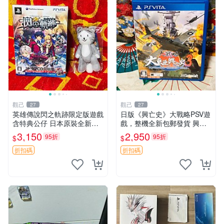
觀己
觀己
27
27
英雄傳說閃之軌跡限定版遊戲
日版《興亡史》大戰略PSV遊
含特典公仔 日本原裝全新未
戲，整機全新包郵發貨 興亡
拆封 圖像即實物 閃之軌跡 游
史 大戰略 PSV 日版 游戲機
3,150
2,950
95折
95折
$
$
戲 公仔
折扣碼
折扣碼