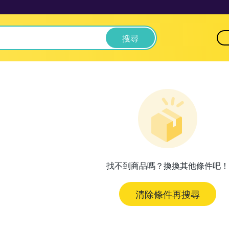
搜尋
找不到商品嗎？換換其他條件吧！
清除條件再搜尋