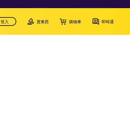
登入
賣東西
購物車
即時通