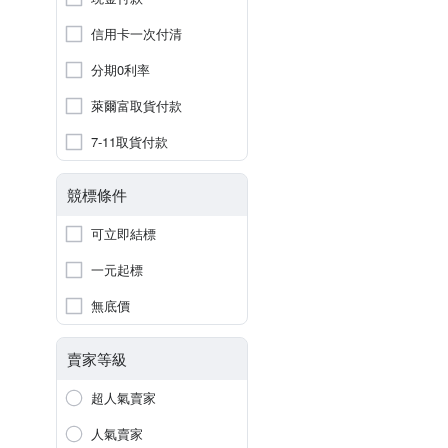
信用卡一次付清
分期0利率
萊爾富取貨付款
7-11取貨付款
競標條件
可立即結標
一元起標
無底價
賣家等級
超人氣賣家
人氣賣家