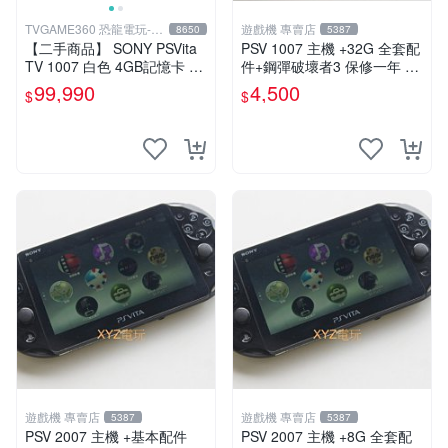
TVGAME360 恐龍電玩-台
遊戲機 專賣店
8650
5387
中店
【二手商品】 SONY PSVita
PSV 1007 主機 +32G 全套配
TV 1007 白色 4GB記憶卡 PS
件+鋼彈破壞者3 保修一年 品
3手把(白) 書盒完整 【台中恐
質有保障 psvita
99,990
4,500
$
$
龍電玩】
遊戲機 專賣店
遊戲機 專賣店
5387
5387
PSV 2007 主機 +基本配件
PSV 2007 主機 +8G 全套配