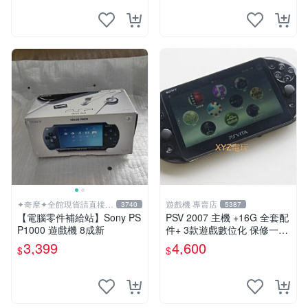
✦奇摩✦全館現貨請直接下
遊戲機 專賣店
3740
5387
標
【電腦零件補給站】Sony PS
PSV 2007 主機 +16G 全套配
P1000 遊戲機 8成新
件+ 3款遊戲數位化 保修一年
品質有保障
3,399
4,600
$
$