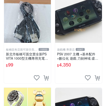
板橋區有店面可面交高價
遊戲機 專賣店
10552
5387
回收電玩
新北市板橋可面交賣全新PS
PSV 2007 主機 +基本配件
VITA 1000型主機專用充電
+數位化 遊戲 刀劍神域 虛空
線....超便宜只賣99元
幻界 保修一年
99
4,350
$
$