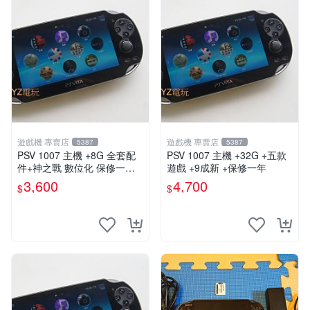
遊戲機 專賣店
遊戲機 專賣店
5387
5387
PSV 1007 主機 +8G 全套配
PSV 1007 主機 +32G +五款
件+神之戰 數位化 保修一年
遊戲 +9成新 +保修一年
品質有保障 psvita
3,600
4,700
$
$