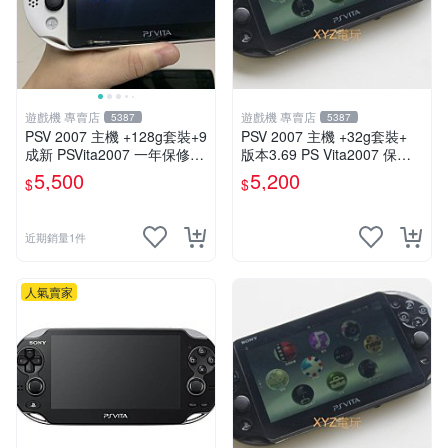
遊戲機 專賣店
遊戲機 專賣店
5387
5387
PSV 2007 主機 +128g套裝+9
PSV 2007 主機 +32g套裝+
成新 PSVita2007 一年保修
版本3.69 PS Vita2007 保修
遊戲機 以改 變革
一年 8成新
5,500
5,200
$
$
近期銷量1件
人氣賣家