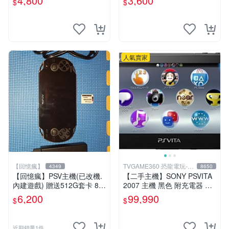
4,800
3,600
$
$
人氣賣家
【回憶瘋】
TVGAME360 恐龍電玩-台
4349
8650
中店
【回憶瘋】PSV主機(已改機.
【二手主機】SONY PSVITA
內建遊戲) 贈送512G套卡 8成
2007 主機 黑色 附充電器 US
5新 1000型
B傳輸線 PS VITA PSV【台中
6,200
99,990
$
$
恐龍電玩】
近期銷量1件