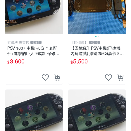
遊戲機 專賣店
【回憶瘋】
5387
4349
PSV 1007 主機 +8G 全套配
【回憶瘋】PSV主機(已改機.
件+進擊的巨人 9成新 保修一
內建遊戲) 贈送256G套卡 8成
年 品質有保障
新 遊戲機 PSVITA
3,600
5,500
$
$