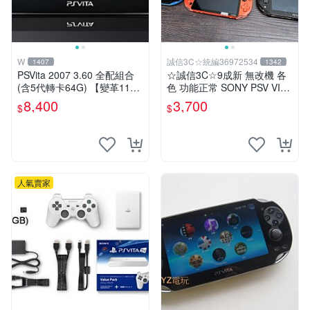
W
誠信3C☆統編36972534
1407
1342
PSVita 2007 3.60 全配組合
☆誠信3C☆9成新 無改機 各
(含5代轉卡64G) 【變革11】
色 功能正常 SONY PSV VITA
破解改好 + 水晶殼 + 硬殼包
主機 2000~3000型 二手功能
8,400
3,700
$
$
正常 賣3千5~4千也可用各式
物品換
人氣賣家