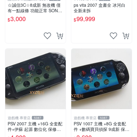
☆誠信3C☆8成新 無改機 僅
ps vita 2007 盒書全 冰河白
有一點線條 功能正常 SONY
全新未拆
PSV VITA 主機 2000 型 二手
3,000
99,999
$
$
功能正常 賣3千 也可用各式
物品換
遊戲機 專賣店
遊戲機 專賣店
5387
5387
PSV 2007 主機 +16G 全套配
PSV 1007 主機 +8G 全套配
件+伊蘇 起源 數位化 保修一
件 +數碼寶貝偵探 9成新 保修
年 品質有保障
一年 品質有保障