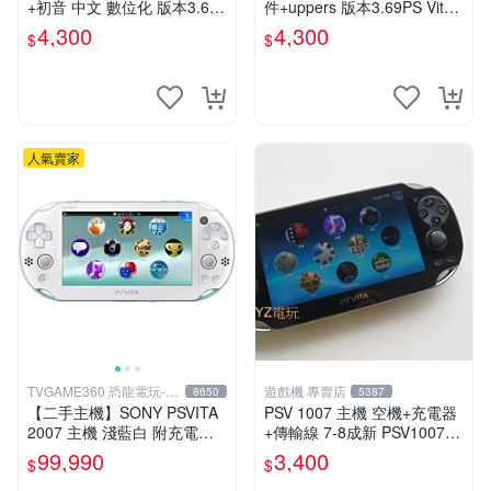
+初音 中文 數位化 版本3.69
件+uppers 版本3.69PS Vita2
PS Vita2007 保修一年 85成
007 保修一年 9成新
4,300
4,300
$
$
新
人氣賣家
TVGAME360 恐龍電玩-台
遊戲機 專賣店
8650
5387
中店
【二手主機】SONY PSVITA
PSV 1007 主機 空機+充電器
2007 主機 淺藍白 附充電器
+傳輸線 7-8成新 PSV1007
USB傳輸線 PS VITA PSV 裸
一年保修
99,990
3,400
$
$
裝 台中