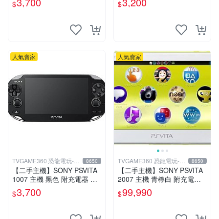
3,700
3,200
$
$
人氣賣家
人氣賣家
TVGAME360 恐龍電玩-台
TVGAME360 恐龍電玩-台
8650
8650
中店
中店
【二手主機】SONY PSVITA
【二手主機】SONY PSVITA
1007 主機 黑色 附充電器 US
2007 主機 青檸白 附充電器
B傳輸線 PS VITA PSV【台中
USB傳輸線 PS VITA PSV 台
3,700
99,990
$
$
恐龍電玩】
中恐龍電玩