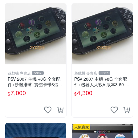
遊戲機 專賣店
遊戲機 專賣店
5387
5387
PSV 2007 主機 +8G 全套配
PSV 2007 主機 +8G 全套配
件+沙灘排球+實體卡帶6張 保
件+機器人大戰V 版本3.69 P
修一年 品質有保障
S Vita2007 保修一年 9成新
7,000
4,300
$
$
人氣賣家