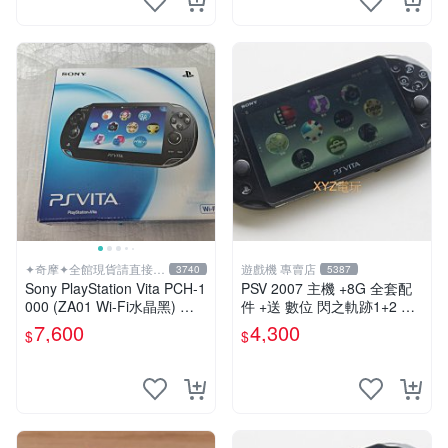
✦奇摩✦全館現貨請直接下
遊戲機 專賣店
3740
5387
標
Sony PlayStation Vita PCH-1
PSV 2007 主機 +8G 全套配
000 (ZA01 Wi-Fi水晶黑) 掌
件 +送 數位 閃之軌跡1+2 保
上遊戲機 5英吋多點觸控螢幕
修一年 品質有保障
7,600
4,300
$
$