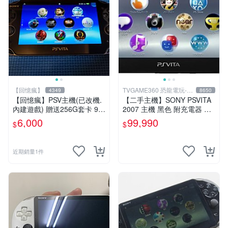
【回憶瘋】
TVGAME360 恐龍電玩-台
4349
8650
中店
【回憶瘋】PSV主機(已改機.
【二手主機】SONY PSVITA
內建遊戲) 贈送256G套卡 9成
2007 主機 黑色 附充電器 US
新 遊戲機 PSVITA
B傳輸線 PS VITA PSV 無盒
6,000
99,990
$
$
裝
近期銷量1件