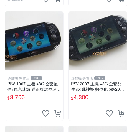
遊戲機 專賣店
遊戲機 專賣店
5387
5387
PSV 1007 主機 +8G 全套配
PSV 2007 主機 +8G 全套配
件+東京迷城 送正版數位遊戲
件+閃亂神樂 數位化 psv2007
保修一年 品質有保障
主機
3,700
4,300
$
$