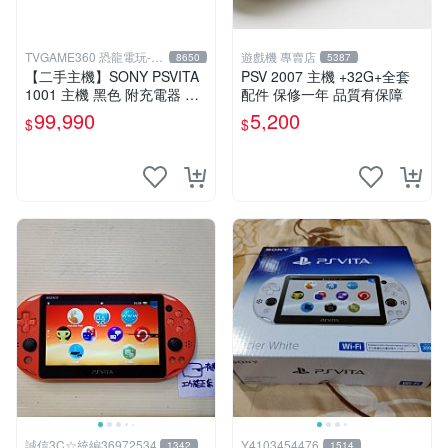
TVGAME360 恐龍電玩-台
遊戲機 專賣店
8650
5387
中店
【二手主機】SONY PSVITA
PSV 2007 主機 +32G+全套
1001 主機 黑色 附充電器 US
配件 保修一年 品質有保障
B傳輸線 PS VITA PSV【台中
99,990
5,200
$
$
恐龍電玩】
誠信3C☆統編36972534
Y4103454476
1342
1514