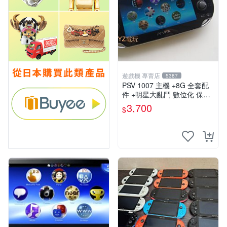
遊戲機 專賣店
5387
PSV 1007 主機 +8G 全套配
件 +明星大亂鬥 數位化 保修
一年 品質有保障
3,700
$