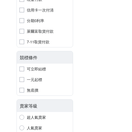
信用卡一次付清
分期0利率
萊爾富取貨付款
7-11取貨付款
競標條件
可立即結標
一元起標
無底價
賣家等級
超人氣賣家
人氣賣家