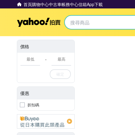
首頁
購物中心
中古車
帳務中心
信箱
App下載
Yahoo拍賣
價格
-
確定
優惠
折扣碼