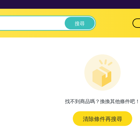
搜尋
找不到商品嗎？換換其他條件吧！
清除條件再搜尋