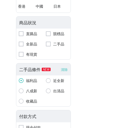
香港
中國
日本
商品狀況
直購品
競標品
全新品
二手品
有現貨
二手品條件
清除
NEW
福利品
近全新
八成新
出清品
收藏品
付款方式
現金付款