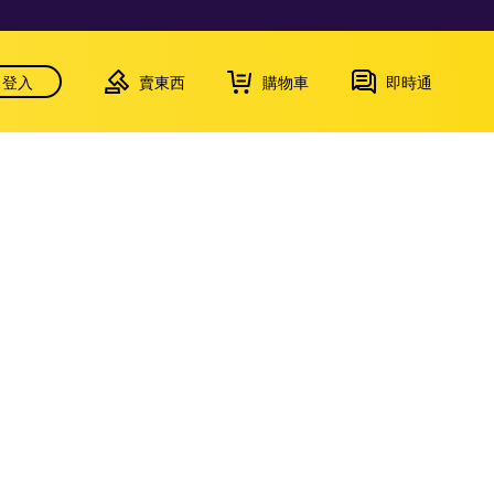
登入
賣東西
購物車
即時通