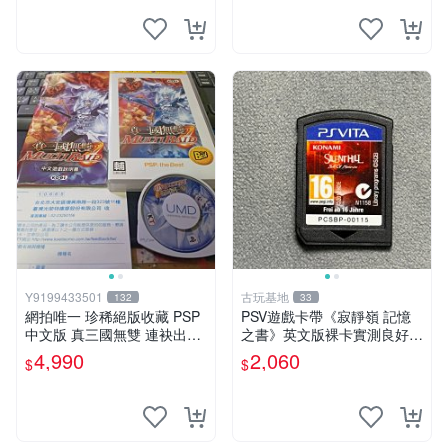
Y9199433501
古玩基地
132
33
網拍唯一 珍稀絕版收藏 PSP
PSV遊戲卡帶《寂靜嶺 記憶
中文版 真三國無雙 連袂出擊
之書》英文版裸卡實測良好
1 MULTIRAID1
限定PSV平臺獨享 廚房遊戲
4,990
2,060
$
$
獲得熱銷推薦 寂靜嶺 電玩遊
戲 PSV卡帶