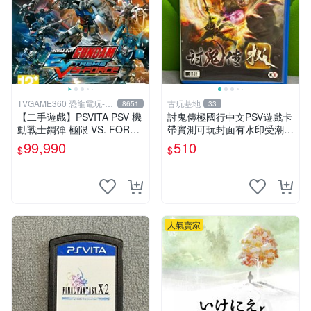
TVGAME360 恐龍電玩-台
古玩基地
8651
33
中店
【二手遊戲】PSVITA PSV 機
討鬼傳極國行中文PSV遊戲卡
動戰士鋼彈 極限 VS. FORCE
帶實測可玩封面有水印受潮痕
MOBILE SUIT GUNDAM 中
跡請看圖確認成色無異議再拍
99,990
510
$
$
文版
嚴選二手遊戲請認真審視
人氣賣家