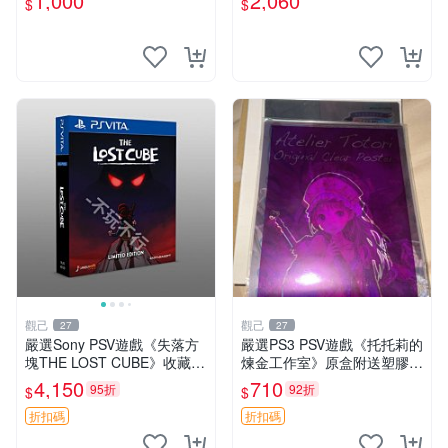
1,000
2,060
$
$
版 純日版
觀己
觀己
27
27
嚴選Sony PSV遊戲《失落方
嚴選PS3 PSV遊戲《托托莉的
塊THE LOST CUBE》收藏
煉金工作室》原盒附送塑膠海
版，英語原裝未拆封 失落方
報，未開封收藏版 托托莉 爐
4,150
710
95折
92折
$
$
塊 THE LOST CUBE PSV 精
石 工作室
華版 新作 權杖
折扣碼
折扣碼