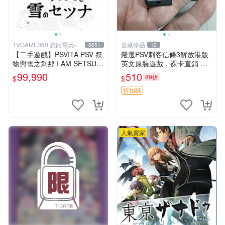
TVGAME360 恐龍電玩-台
嘉藏珍品
8651
12
中店
【二手遊戲】PSVITA PSV 祭
嚴選PSV刺客信條3解放港版
物與雪之剎那 I AM SETSUN
英文原裝遊戲，裸卡直銷 刺
日文版【台中恐龍電玩】
客信條3 游戲 港版游戲
99,990
510
89折
$
$
折扣碼
人氣賣家