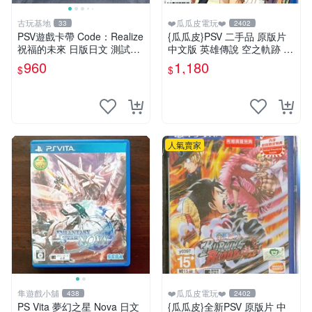
古玩基地
❤️瓜瓜皮電玩❤️
33
2402
PSV遊戲卡帶 Code：Realize
{瓜瓜皮}PSV 二手品 原版片
祝福的未來 日版日文 測試正
中文版 英雄傳說 空之軌跡 F
常適合收藏 成色如圖 過去久
C Evolution(遊戲都有回收)
960
1,180
$
$
遠使用痕跡 游戲機玩古早遊
戲 必備懷舊遊戲 卡帶 渣
人氣賣家
隼遊戲小舖
❤️瓜瓜皮電玩❤️
438
2402
PS Vita 夢幻之星 Nova 日文
{瓜瓜皮}全新PSV 原版片 中