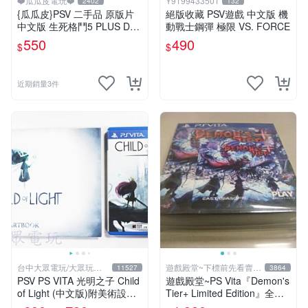
❤️瓜瓜皮電玩❤️
Y9199433501
2402
132
{瓜瓜皮}PSV 二手品 原版片
絕版收藏 PSV遊戲 中文版 機
中文版 生死格鬥5 PLUS Dea
動戰士鋼彈 極限 VS. FORCE
d or Alive 5(遊戲都有回收)
550
490
$
$
近期銷量3件
台中大眾電玩/大眾玩具
遊戲殿堂~下標前先看賣場
11527
3864
店
關於我
PSV PS VITA 光明之子 Child
遊戲殿堂~PS Vita『Demon's
of Light (中文版)附美術設定
Tier+ Limited Edition』全新
集(二手商品)【台中大眾電
稀有實體片-全球限量1500片