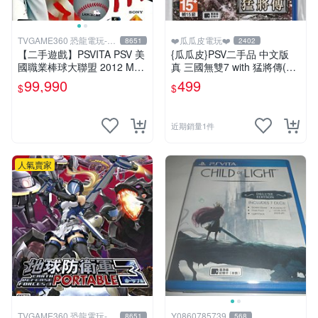
TVGAME360 恐龍電玩-台
❤️瓜瓜皮電玩❤️
8651
2402
中店
【二手遊戲】PSVITA PSV 美
{瓜瓜皮}PSV二手品 中文版
國職業棒球大聯盟 2012 MLB
真 三國無雙7 with 猛將傳(遊
THE SHOW 12 英文版 【台
戲都能回收)
99,990
499
$
$
中恐龍電玩】
近期銷量1件
人氣賣家
TVGAME360 恐龍電玩-台
Y0860785739
8651
568