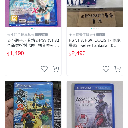
☆小瓶子玩具坊☆
★☆鏡音王國☆★
10088
104
☆小瓶子玩具坊☆PSV (VITA)
PS VITA PSV IDOLiSH7 偶像
全新未拆封卡匣--初音未來 名
星願 Twelve Fantasia! 限定
伶計畫X 中文版
版 純日版 日文版 特裝版
1,490
2,490
$
$