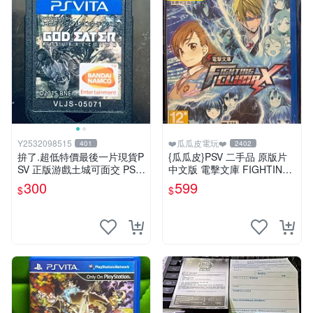
Y2532098515
❤️瓜瓜皮電玩❤️
401
2402
拚了.超低特價最後一片現貨P
{瓜瓜皮}PSV 二手品 原版片
SV 正版游戲土城可面交 PSV
中文版 電擊文庫 FIGHTING
噬神者 解放重生 日版 【9成
CLIMAX(遊戲都有回收)
300
599
$
$
新】✪裸片 二手九成新~