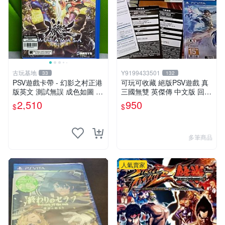
古玩基地
Y9199433501
33
132
PSV遊戲卡帶 - 幻影之村正港
可玩可收藏 絕版PSV遊戲 真
版英文 測試無誤 成色如圖 唯
三國無雙 英傑傳 中文版 回函
美收藏推薦 幻影之村 正版PS
特典卡齊全
2,510
950
$
$
V 港版卡帶 成色保證 村正 港
版 PSV 港版游戲
多筆商品
人氣賣家