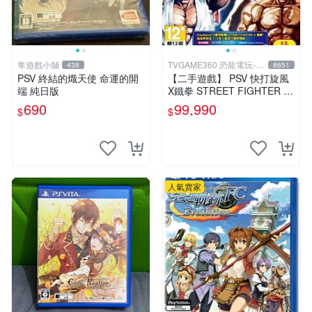
隼遊戲小舖
TVGAME360 恐龍電玩-台
438
8651
中店
PSV 終結的熾天使 命運的開
【二手遊戲】 PSV 快打旋風
端 純日版
X鐵拳 STREET FIGHTER X
TEKKEN 中文版 【台中恐龍
690
99,990
$
$
電玩】
人氣賣家