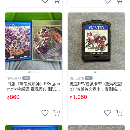
古玩基地
古玩基地
33
33
日版《萬億魔壞神》PSV游ga
嚴選PSV遊戲卡帶《魔界戰記
me卡帶嚴選 電玩經典 測試正
3》港版英文裸卡，實測暢玩
常 完整遊戲內容 附贈未拆封
無障礙，限索尼PSV機器運行
860
1,060
$
$
音樂CD 萬億魔壞神 PSV 游g
psv 港版 魔界戰記3
ame 卡帶 音樂CD 使用