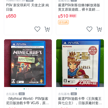
Y0860785739
嘉藏珍品
568
12
PSV 新安琪莉可 天使之淚 純
嚴選PSV刺客信條3解放港版
日版
英文原裝遊戲，裸卡直銷 刺
客信條3 游戲 港版游戲
650
510
89折
$
$
折扣碼
古玩基地
古玩基地
33
33
《Mythical World》PSV版索
嚴選PSV遊戲卡帶《王與魔王
尼日版游戲卡帶 VCJS，原裝
與七公主》，日版原廠封套，
進口帶全盒說明書，支持主機
雙面精美封面，實測暢玩無障