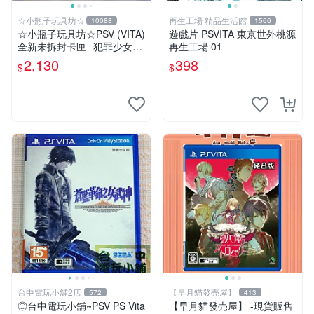
☆小瓶子玩具坊☆
再生工場 精品生活館
10088
1566
☆小瓶子玩具坊☆PSV (VITA)
遊戲片 PSVITA 東京世外桃源
全新未拆封卡匣--犯罪少女2
再生工場 01
《Criminal Girls 2》限定版
2,130
398
$
$
(日版)
台中電玩小舖2店
【早月貓發売屋】
572
413
◎台中電玩小舖~PSV PS Vita
【早月貓發売屋】 -現貨販售