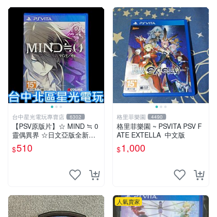
台中星光電玩專賣店
格里菲樂園
6302
4490
【PSV原版片】☆ MIND ≒ 0
格里菲樂園 ~ PSVITA PSV F
靈偶異界 ☆日文亞版全新品
ATE EXTELLA 中文版
【特價優惠】台中星光電玩
510
1,000
$
$
人氣賣家