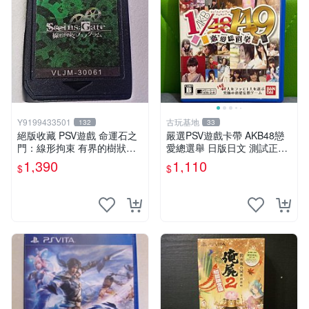
Y9199433501
古玩基地
132
33
絕版收藏 PSV遊戲 命運石之
嚴選PSV遊戲卡帶 AKB48戀
門：線形拘束 有界的樹狀圖
愛總選舉 日版日文 測試正常
日版 VLJM-30061
游戲卡帶 磨痕 壓痕 成色圖
1,390
1,110
$
$