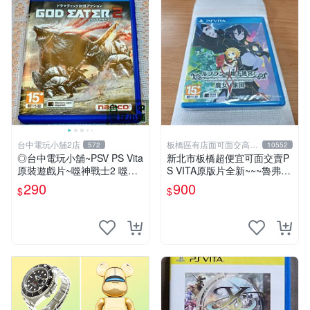
台中電玩小舖2店
板橋區有店面可面交高價
572
10552
回收電玩
◎台中電玩小舖~PSV PS Vita
新北市板橋超便宜可面交賣P
原裝遊戲片~噬神戰士2 噬神
S VITA原版片全新~~~魯弗蘭
者2 ~290
的地下迷宮與魔女的旅團~~~
290
900
$
$
便宜賣