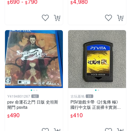
690 -
790
4,980
$
$
$
玩】
Y4194801267
古玩基地
92
33
psv 命運石之門 日版 史坦斯
PSV遊戲卡帶《討鬼傳 極》
閘門 psvita
國行中文版 正規裸卡實測無
誤 索尼官方認證 減價促銷 訂
490
410
$
$
購越早越劃算 討鬼傳 極 PSV
國行