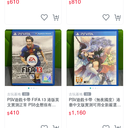
610
810
$
$
運行。Mythical World PSV
礙。久藏家中，輕微使用痕
游戲 卡
跡，實物圖可查，歡迎細心評
估。古董級遊戲限量收
古玩基地
古玩基地
33
33
PSV遊戲卡帶 FIFA 13 港版英
PSV遊戲卡帶《無夜國度》港
文實測正常 PS5盒壓痕有圖
臺中文版實測可用全新嚴選成
可驗收 FIFA 13 PSV 港版 游
色如圖可放心購買 無夜國度
410
1,160
$
$
玩無問題 PSV FIFA 13 港版
PSV 港臺中文 游戲卡帶
英文