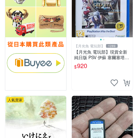
【月光魚 電玩部】
1289
【月光魚 電玩部】現貨全新
純日版 PSV 伊蘇 塞爾塞塔的
樹海 BEST版 日版日文
920
$
人氣賣家