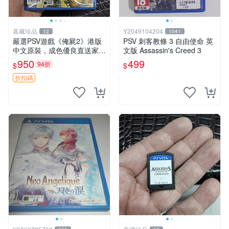
嘉藏珍品
Y2049104204
12
1041
嚴選PSV遊戲《俺屍2》港版
PSV 刺客教條 3 自由使命 英
中文原裝，成色優良直送家門
文版 Assassin's Creed 3
口 俺屍2 PSV 港版 中文
950
499
94折
$
$
折扣碼