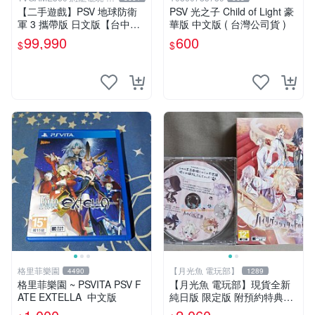
中店
【二手遊戲】PSV 地球防衛
PSV 光之子 Child of Light 豪
軍 3 攜帶版 日文版【台中恐
華版 中文版 ( 台灣公司貨 )
龍電玩】
99,990
600
$
$
格里菲樂園
【月光魚 電玩部】
4490
1289
格里菲樂園 ~ PSVITA PSV F
【月光魚 電玩部】現貨全新
ATE EXTELLA 中文版
純日版 限定版 附預約特典CD
PSV 海利肯施塔特之歌 限定