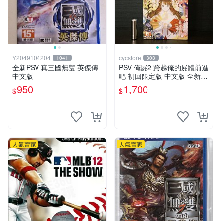
Y2049104204
cycstore
1041
303
全新PSV 真三國無雙 英傑傳
PSV 俺屍2 跨越俺的屍體前進
中文版
吧 初回限定版 中文版 全新未
拆封 X200
950
1,700
$
$
人氣賣家
人氣賣家