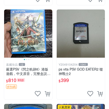
嘉藏珍品
Y2049104204
12
1041
嚴選PSV《閃之軌跡Ⅱ》港版
ps vita PSV GOD EATER2 噬
遊戲，中文原音，完整盒説，
神戰士2
實拍展示成色佳 閃之軌跡Ⅱ P
810
399
93折
$
$
SV 港版 中文
折扣碼
人氣賣家