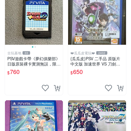
古玩基地
❤️瓜瓜皮電玩❤️
33
2402
PSV遊戲卡帶《夢幻俱樂部》
{瓜瓜皮}PSV 二手品 原版片
日版原裝裸卡實測無誤，限S
中文版 加速世界 VS 刀劍神
ONY PSV機支援 psv psv游戲
域 千年的黃昏(遊戲都能回收)
760
650
$
$
psv夢幻俱樂部