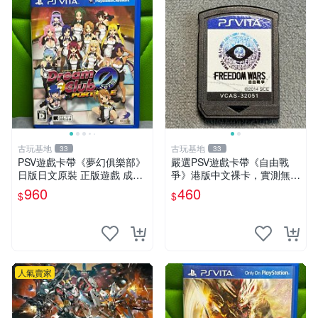
古玩基地
古玩基地
33
33
PSV遊戲卡帶《夢幻俱樂部》
嚴選PSV遊戲卡帶《自由戰
日版日文原裝 正版遊戲 成色
爭》港版中文裸卡，實測無
如圖實況保真 PSV遊戲 日版
誤！僅限Sony PSP機器運
960
460
$
$
PS 測試無誤 美品保證
行，其他無法使用。單次購兩
張以上享優惠。 自由戰爭 PS
P 港版 卡帶
人氣賣家