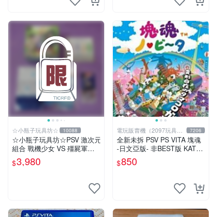
☆小瓶子玩具坊☆
電玩販賣機（2097玩具公
10088
7206
仔舖
☆小瓶子玩具坊☆PSV 激次元
全新未拆 PSV PS VITA 塊魂
組合 戰機少女 VS 殭屍軍團 a
-日文亞版- 非BEST版 KATA
nimate 店舖特典 限定版(日
MARI
3,980
850
$
$
版)+特典--CD