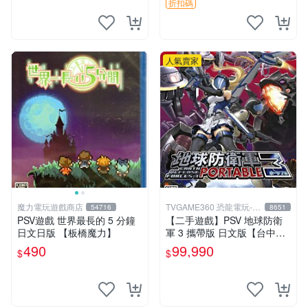
帶 戰國無雙 psv游戲卡帶，
折扣碼
戰國無雙4
人氣賣家
魔力電玩遊戲商店
TVGAME360 恐龍電玩-台
54716
8651
中店
PSV遊戲 世界最長的 5 分鐘
【二手遊戲】PSV 地球防衛
日文日版 【板橋魔力】
軍 3 攜帶版 日文版【台中恐
龍電玩】
490
99,990
$
$