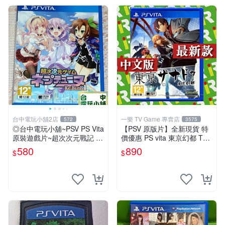
台中電玩小舖2店
一樂 TV Game 專賣店
572
3575
◎台中電玩小舖~PSV PS Vita
【PSV 原版片】全新現貨 特
原裝遊戲片~超次次元戰記 戰
價優惠 PS vita 東京幻都 TOK
機少女 Re;Birth1 ~580
YO XANADU 中文版【台中一
580
890
$
$
樂電玩】