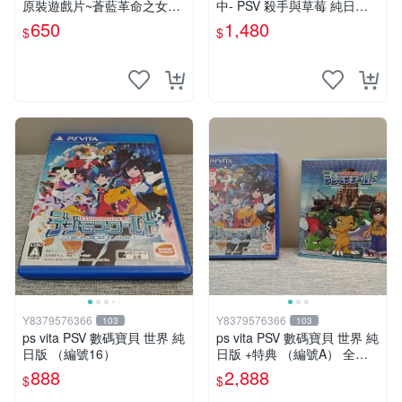
原裝遊戲片~蒼藍革命之女武
中- PSV 殺手與草莓 純日版
神 中文版 中文版 ~650
日文版 ※戀愛×懸疑※ 戀愛AD
650
1,480
$
$
V遊戲
Y8379576366
Y8379576366
103
103
ps vita PSV 數碼寶貝 世界 純
ps vita PSV 數碼寶貝 世界 純
日版 （編號16）
日版 +特典 （編號A） 全新
未拆
888
2,888
$
$