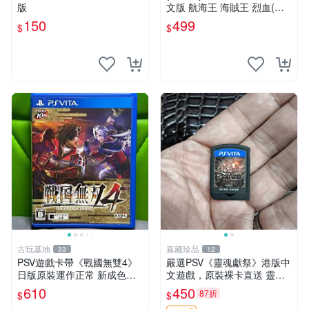
版
文版 航海王 海賊王 烈血(內
附初回特點-不清楚有沒有過
150
499
$
$
期)(遊戲都有回收)
古玩基地
嘉藏珍品
33
12
PSV遊戲卡帶《戰國無雙4》
嚴選PSV《靈魂獻祭》港版中
日版原裝運作正常 新成色如
文遊戲，原裝裸卡直送 靈魂
圖拍賣請先確認 成色拍賣一
獻祭 PSV 游戲 卡帶
610
450
87折
$
$
經成交概不退換 PSV遊戲 卡