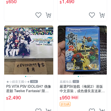
650
1,490
$
$
★☆鏡音王國☆★
嘉藏珍品
104
12
PS VITA PSV IDOLiSH7 偶像
嚴選PSV遊戲《俺屍2》港版
星願 Twelve Fantasia! 限定
中文原裝，成色優良直送家門
版 純日版 日文版 特裝版
口 俺屍2 PSV 港版 中文
2,490
950
94折
$
$
折扣碼