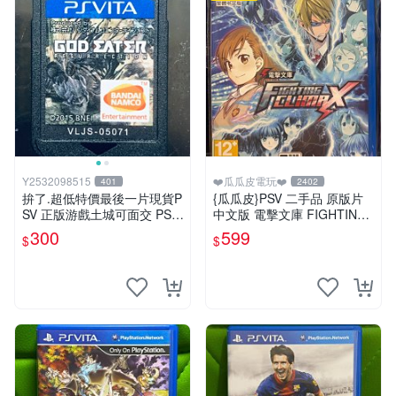
Y2532098515
❤️瓜瓜皮電玩❤️
401
2402
拚了.超低特價最後一片現貨P
{瓜瓜皮}PSV 二手品 原版片
SV 正版游戲土城可面交 PSV
中文版 電擊文庫 FIGHTING
噬神者 解放重生 日版 【9成
CLIMAX(遊戲都有回收)
300
599
$
$
新】✪裸片 二手九成新~