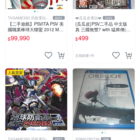
TVGAME360 恐龍電玩-台
❤️瓜瓜皮電玩❤️
8651
2402
中店
【二手遊戲】PSVITA PSV 美
{瓜瓜皮}PSV二手品 中文版
國職業棒球大聯盟 2012 MLB
真 三國無雙7 with 猛將傳(遊
THE SHOW 12 英文版 【台
戲都能回收)
99,990
499
$
$
中恐龍電玩】
近期銷量1件
人氣賣家
TVGAME360 恐龍電玩-台
Y0860785739
8651
568