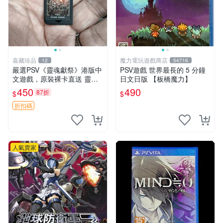
嘉藏珍品
魔力電玩遊戲商店
12
54716
嚴選PSV《靈魂獻祭》港版中
PSV遊戲 世界最長的 5 分鐘
文遊戲，原裝裸卡直送 靈魂
日文日版 【板橋魔力】
獻祭 PSV 游戲 卡帶
450
490
87折
$
$
折扣碼
人氣賣家