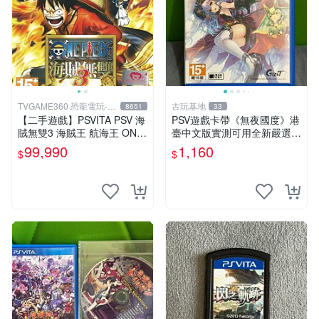
TVGAME360 恐龍電玩-台
古玩基地
8651
33
中店
【二手遊戲】PSVITA PSV 海
PSV遊戲卡帶《無夜國度》港
賊無雙3 海賊王 航海王 ONE
臺中文版實測可用全新嚴選成
PIECE 3 III 中文版 【台中恐
色如圖可放心購買 無夜國度
99,990
1,160
$
$
龍電玩】
PSV 港臺中文 游戲卡帶