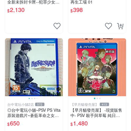
全新未拆封卡匣--犯罪少女2
再生工場 01
《Criminal Girls 2》限定版
2,130
398
$
$
(日版)
台中電玩小舖2店
【早月貓發売屋】
572
413
◎台中電玩小舖~PSV PS Vita
【早月貓發売屋】 -現貨販售
原裝遊戲片~蒼藍革命之女武
中- PSV 殺手與草莓 純日版
神 中文版 中文版 ~650
日文版 ※戀愛×懸疑※ 戀愛AD
650
1,480
$
$
V遊戲