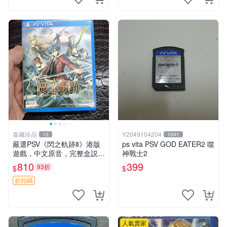
嘉藏珍品
Y2049104204
12
1041
嚴選PSV《閃之軌跡Ⅱ》港版
ps vita PSV GOD EATER2 噬
遊戲，中文原音，完整盒説，
神戰士2
實拍展示成色佳 閃之軌跡Ⅱ P
810
399
93折
$
$
SV 港版 中文
折扣碼
人氣賣家