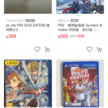
Y2049104204
貓咪公主
1041
869
ps vita PSV GOD EATER2 噬
PSV 鋼彈破壞者 Gundam B
神戰士2
reaker 初回版 純日版 二手
品
399
600
$900
67折
$
$
人氣賣家