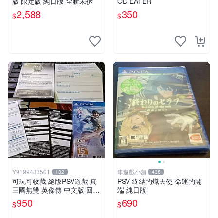
版 限定版 純日版 全新未拆
OD EATER
2,588
350
$
$
Y9199433501
隼遊戲小舖
132
438
可玩可收藏 絕版PSV遊戲 真
PSV 終結的熾天使 命運的開
三國無雙 英傑傳 中文版 回函
端 純日版
特典卡齊全
950
690
$
$