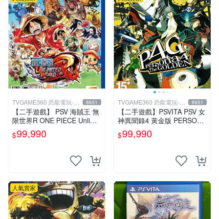
TVGAME360 恐龍電玩-台
TVGAME360 恐龍電玩-台
8651
8651
中店
中店
【二手遊戲】 PSV 海賊王 無
【二手遊戲】PSVITA PSV 女
限世界R ONE PIECE Unlimit
神異聞錄4 黃金版 PERSONA
ed World 中文版【台中恐龍
4 The GOLDEN 中文版【台
99,990
99,990
$
$
電玩】
中恐龍電玩】
人氣賣家