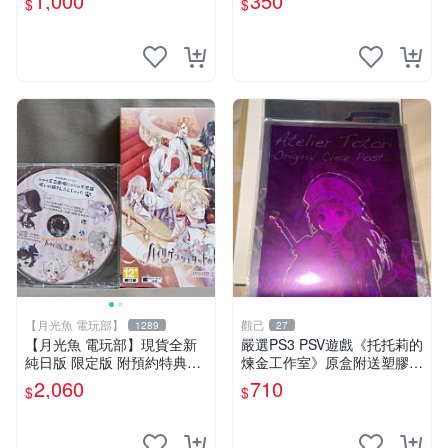
1,000
350
$
$
玩】
【月光魚 電玩部】
觀己
1289
27
【月光魚 電玩部】現貨全新
嚴選PS3 PSV遊戲《托托莉的
純日版 限定版 附預約特典CD
煉金工作室》原盒附送塑膠海
PSV 海利肯施塔特之歌 限定
報，未開封收藏版 托托莉 爐
2,060
710
$
$
版 純日版
石 工作室