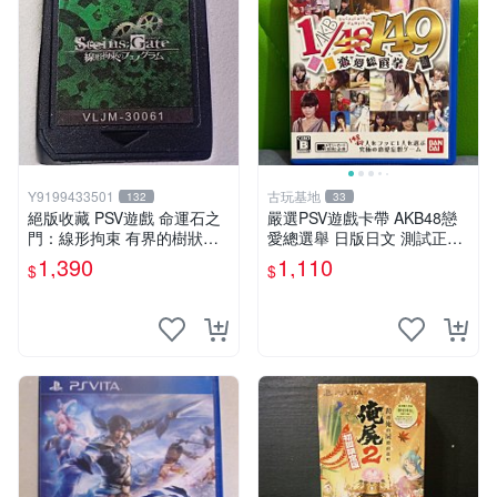
Y9199433501
古玩基地
132
33
絕版收藏 PSV遊戲 命運石之
嚴選PSV遊戲卡帶 AKB48戀
門：線形拘束 有界的樹狀圖
愛總選舉 日版日文 測試正常
日版 VLJM-30061
游戲卡帶 磨痕 壓痕 成色圖
1,390
1,110
$
$