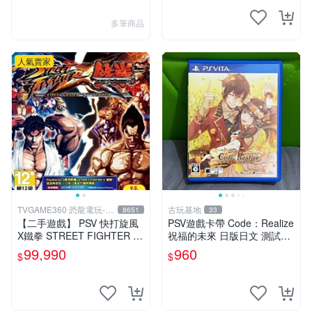
多筆商品
人氣賣家
TVGAME360 恐龍電玩-台
古玩基地
8651
33
中店
【二手遊戲】 PSV 快打旋風
PSV遊戲卡帶 Code：Realize
X鐵拳 STREET FIGHTER X
祝福的未來 日版日文 測試正
TEKKEN 中文版 【台中恐龍
常適合收藏 成色如圖 過去久
99,990
960
$
$
電玩】
遠使用痕跡 游戲機玩古早遊
戲 必備懷舊遊戲 卡帶 渣