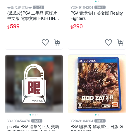
❤️瓜瓜皮電玩❤️
Y2049104204
2402
1041
{瓜瓜皮}PSV 二手品 原版片
PSV 實境快打 英文版 Reality
中文版 電擊文庫 FIGHTING
Fighters
CLIMAX(遊戲都有回收)
599
290
$
$
Y4103454476
Y2049104204
1514
1041
ps vita PSV 進擊的巨人 寶箱
PSV 噬神者 解放重生 日版 G