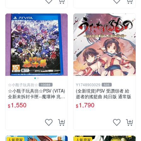
☆小瓶子玩具坊☆
Y1748903029
10088
535
☆小瓶子玩具坊☆PSV (VITA)
(全新現貨)PSV 受讚頌者 給
全新未拆封卡匣--魔壞神 兆力
逝者的搖籃曲 純日版 通常版
翁 繁體中文版
1,550
1,790
$
$
人氣賣家
人氣賣家