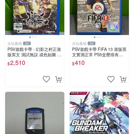
古玩基地
古玩基地
33
33
PSV遊戲卡帶 - 幻影之村正港
PSV遊戲卡帶 FIFA 13 港版英
版英文 測試無誤 成色如圖 唯
文實測正常 PS5盒壓痕有圖
美收藏推薦 幻影之村 正版PS
可驗收 FIFA 13 PSV 港版 游
2,510
410
$
$
V 港版卡帶 成色保證 村正 港
玩無問題 PSV FIFA 13 港版
版 PSV 港版游戲
英文