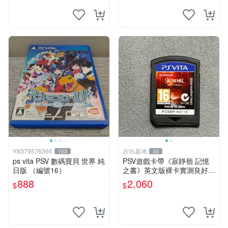
Y8379576366
古玩基地
103
33
ps vita PSV 數碼寶貝 世界 純
PSV遊戲卡帶《寂靜嶺 記憶
日版 （編號16）
之書》英文版裸卡實測良好
限定PSV平臺獨享 廚房遊戲
888
2,060
$
$
獲得熱銷推薦 寂靜嶺 電玩遊
戲 PSV卡帶