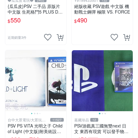
❤️瓜瓜皮電玩❤️
Y9199433501
2402
132
{瓜瓜皮}PSV 二手品 原版片
絕版收藏 PSV遊戲 中文版 機
中文版 生死格鬥5 PLUS Dea
動戰士鋼彈 極限 VS. FORCE
d or Alive 5(遊戲都有回收)
550
490
$
$
近期銷量3件
台中大眾電玩/大眾玩具
嘉藏珍品
11527
12
店
PSV PS VITA 光明之子 Child
PSV游戲真三國無雙next 日
of Light (中文版)附美術設定
文 東西有現貨 可以發手物品
集(二手商品)【台中大眾電
無質量問題售不退不換