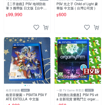
中店
【二手遊戲】PSV 地球防衛
PSV 光之子 Child of Light 豪
軍 3 攜帶版 日文版【台中恐
華版 中文版 ( 台灣公司貨 )
龍電玩】
99,990
600
$
$
格里菲樂園
一樂 TV Game 專賣店
4494
3575
格里菲樂園 ~ PSVITA PSV F
【特價出清優惠】PSV PS vit
ATE EXTELLA 中文版
a 全新現貨 樂戰鬥士 orgarhy
thm 亞日版 日文版【一樂電