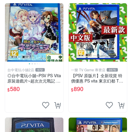
台中電玩小舖2店
一樂 TV Game 專賣店
572
3575
◎台中電玩小舖~PSV PS Vita
【PSV 原版片】全新現貨 特
原裝遊戲片~超次次元戰記 戰
價優惠 PS vita 東京幻都 TOK
機少女 Re;Birth1 ~580
YO XANADU 中文版【台中一
580
890
$
$
樂電玩】