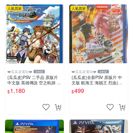
人氣賣家
人氣賣家
❤️瓜瓜皮電玩❤️
❤️瓜瓜皮電玩❤️
2402
2402
{瓜瓜皮}PSV 二手品 原版片
{瓜瓜皮}全新PSV 原版片 中
中文版 英雄傳說 空之軌跡 F
文版 航海王 海賊王 烈血(內
C Evolution(遊戲都有回收)
附初回特點-不清楚有沒有過
1,180
499
$
$
期)(遊戲都有回收)