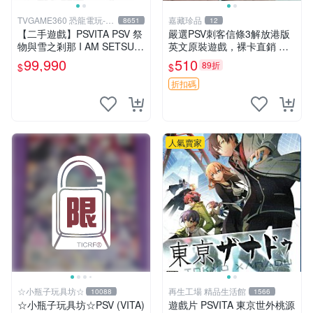
TVGAME360 恐龍電玩-台
嘉藏珍品
8651
12
中店
【二手遊戲】PSVITA PSV 祭
嚴選PSV刺客信條3解放港版
物與雪之剎那 I AM SETSUN
英文原裝遊戲，裸卡直銷 刺
日文版【台中恐龍電玩】
客信條3 游戲 港版游戲
99,990
510
89折
$
$
折扣碼
人氣賣家
☆小瓶子玩具坊☆
再生工場 精品生活館
10088
1566
☆小瓶子玩具坊☆PSV (VITA)
遊戲片 PSVITA 東京世外桃源