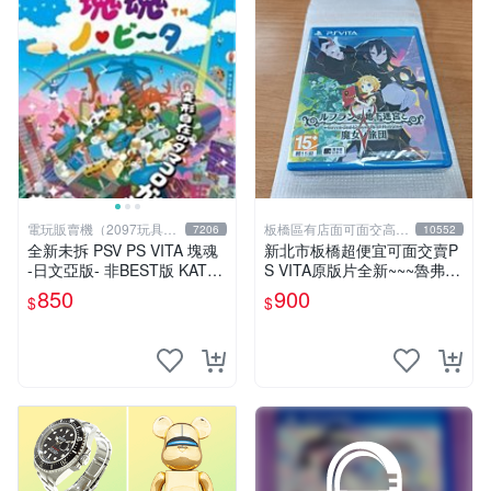
電玩販賣機（2097玩具公
板橋區有店面可面交高價
7206
10552
仔舖
回收電玩
全新未拆 PSV PS VITA 塊魂
新北市板橋超便宜可面交賣P
-日文亞版- 非BEST版 KATA
S VITA原版片全新~~~魯弗蘭
MARI
的地下迷宮與魔女的旅團~~~
850
900
$
$
便宜賣