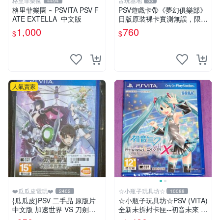
格里菲樂園
古玩基地
4494
33
格里菲樂園 ~ PSVITA PSV F
PSV遊戲卡帶《夢幻俱樂部》
ATE EXTELLA 中文版
日版原裝裸卡實測無誤，限S
ONY PSV機支援 psv psv游戲
1,000
760
$
$
psv夢幻俱樂部
人氣賣家
❤️瓜瓜皮電玩❤️
☆小瓶子玩具坊☆
2402
10088
{瓜瓜皮}PSV 二手品 原版片
☆小瓶子玩具坊☆PSV (VITA)
中文版 加速世界 VS 刀劍神
全新未拆封卡匣--初音未來 名
域 千年的黃昏(遊戲都能回收)
伶計畫X 中文版