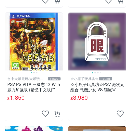
台中大眾電玩/大眾玩具
☆小瓶子玩具坊☆
11527
10088
店
PSV PS VITA 三國志 13 With
☆小瓶子玩具坊☆PSV 激次元
威力加強版 (繁體中文版)**
組合 戰機少女 VS 殭屍軍團 a
(二手商品)【台中大眾電玩】
nimate 店舖特典 限定版(日
1,850
3,980
$
$
版)+特典--CD