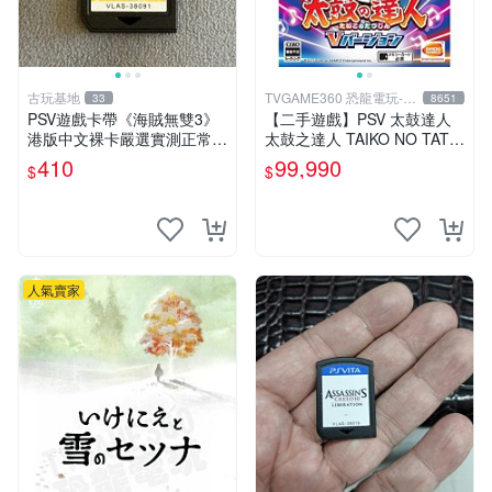
古玩基地
TVGAME360 恐龍電玩-台
33
8651
中店
PSV遊戲卡帶《海賊無雙3》
【二手遊戲】PSV 太鼓達人
港版中文裸卡嚴選實測正常
太鼓之達人 TAIKO NO TATS
索尼PSV專用 港版直營 psv
UJIN V VERSION 中文版
410
99,990
$
$
海賊無雙 港版
【台中恐龍電玩】
人氣賣家