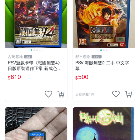
古玩基地
都市遊物
33
119
PSV遊戲卡帶《戰國無雙4》
PSV 海賊無雙2 二手 中文字
日版原裝運作正常 新成色如
幕
圖拍賣請先確認 成色拍賣一
610
500
$
$
經成交概不退換 PSV遊戲 卡
帶 戰國無雙 psv游戲卡帶，
戰國無雙4
近期銷量1件