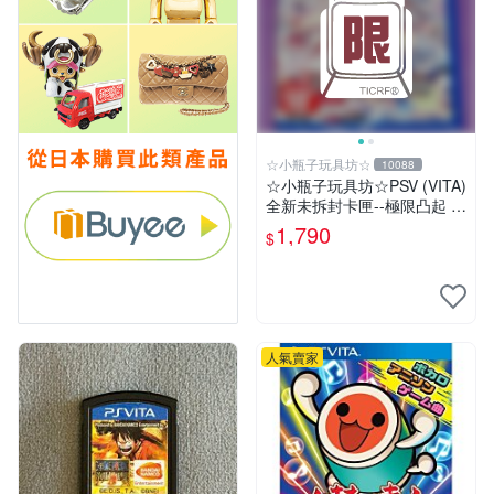
☆小瓶子玩具坊☆
10088
☆小瓶子玩具坊☆PSV (VITA)
全新未拆封卡匣--極限凸起 萌
萌水晶 (日版)
1,790
$
人氣賣家