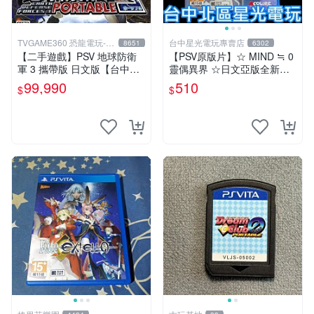
TVGAME360 恐龍電玩-台
台中星光電玩專賣店
8651
6302
中店
【二手遊戲】PSV 地球防衛
【PSV原版片】☆ MIND ≒ 0
軍 3 攜帶版 日文版【台中恐
靈偶異界 ☆日文亞版全新品
龍電玩】
【特價優惠】台中星光電玩
99,990
510
$
$