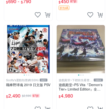
690 -
790
450
87折
$
$
$
玩】
折扣碼
已售完
Scotty's運動拍賣網(SSN)
遊戲殿堂~下標前先看賣場
623
3864
關於我
職棒野球魂 2019 日文版 PSV
遊戲殿堂~PS Vita『Demon's
Tier+ Limited Edition』全新
稀有實體片-全球限量1500片
2,490
4,980
$2,590
97折
$
$