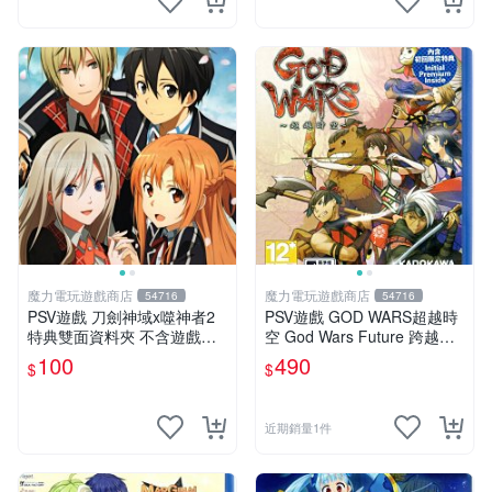
魔力電玩遊戲商店
魔力電玩遊戲商店
54716
54716
PSV遊戲 刀劍神域x噬神者2
PSV遊戲 GOD WARS超越時
特典雙面資料夾 不含遊戲光
空 God Wars Future 跨越時
碟【板橋魔力】
空 中文亞版【板橋魔力】
100
490
$
$
近期銷量1件