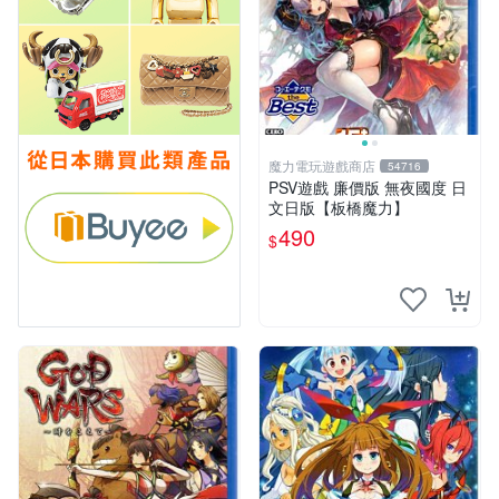
魔力電玩遊戲商店
54716
PSV遊戲 廉價版 無夜國度 日
文日版【板橋魔力】
490
$