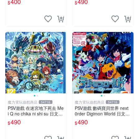
400
490
$
$
魔力電玩遊戲商店
魔力電玩遊戲商店
54716
54716
PSV遊戲 在迷宮地下死去 Me
PSV遊戲 數碼寶貝世界 next
i Q no chika ni shi su 日文亞
0rder Digimon World 日文日
版 【板橋魔力】
版 【板橋魔力】
490
490
$
$