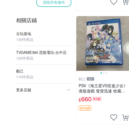
清除所有條件
相關店鋪
古玩基地
130件商品
TVGAME360 恐龍電玩-台中店
125件商品
觀己
115件商品
觀己
27
PSV《海王星VS世嘉少女》
更多店舖
港版遊戲 發貨迅速 收藏推
薦 游戲盒 光碟 完整 海王星
660
91折
$
世嘉少女 港版 海王星 世嘉
少女 港版游戲 PSV 港版 海
折扣碼
王星