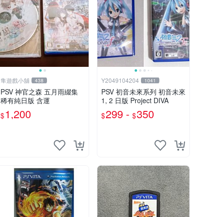
隼遊戲小舖
Y2049104204
438
1041
PSV 神官之森 五月雨綴集
PSV 初音未來系列 初音未來
稀有純日版 含運
1, 2 日版 Project DIVA
1,200
299 -
350
$
$
$