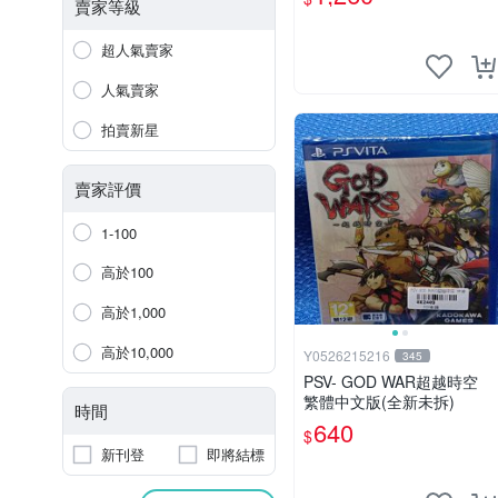
色如圖。拍前確認，售後無
賣家等級
退換。 數碼寶貝 游戲卡帶
PSV
超人氣賣家
人氣賣家
拍賣新星
賣家評價
1-100
高於100
高於1,000
高於10,000
Y0526215216
345
PSV- GOD WAR超越時空
繁體中文版(全新未拆)
時間
640
$
新刊登
即將結標