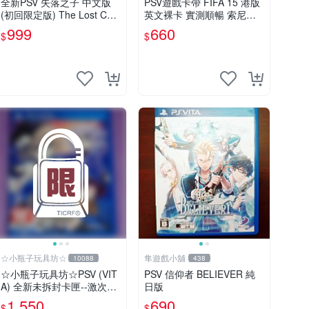
全新PSV 失落之子 中文版
PSV遊戲卡帶 FIFA 15 港版
(初回限定版) The Lost Chil
英文裸卡 實測順暢 索尼專
d
機適用 只此一家 不退不換
999
660
$
$
買2送優惠 psv fifa 15 港版
卡帶
☆小瓶子玩具坊☆
隼遊戲小舖
10088
438
☆小瓶子玩具坊☆PSV (VIT
PSV 信仰者 BELIEVER 純
A) 全新未拆封卡匣--激次元
日版
組合 戰機少女 VS 殭屍軍團
1,550
690
$
$