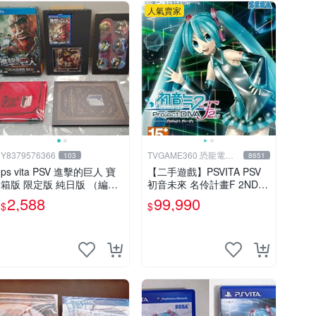
人氣賣家
Y8379576366
TVGAME360 恐龍電玩-
103
8651
台中店
ps vita PSV 進擊的巨人 寶
【二手遊戲】PSVITA PSV
箱版 限定版 純日版 （編號1
初音未來 名伶計畫F 2ND P
8）
ROJECT DIVA F 2ND 日文
2,588
99,990
$
$
版 台中恐龍