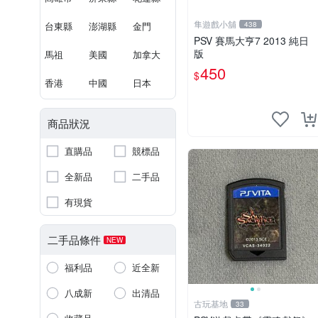
隼遊戲小舖
台東縣
澎湖縣
金門
438
PSV 賽馬大亨7 2013 純日
版
馬祖
美國
加拿大
450
$
香港
中國
日本
商品狀況
直購品
競標品
全新品
二手品
有現貨
二手品條件
NEW
福利品
近全新
八成新
出清品
古玩基地
33