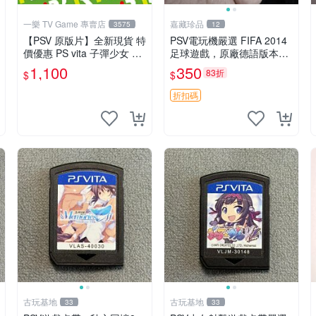
一樂 TV Game 專賣店
嘉藏珍品
3575
12
【PSV 原版片】全新現貨 特
PSV電玩機嚴選 FIFA 2014
價優惠 PS vita 子彈少女 2
足球遊戲，原廠德語版本，
Bullet Girls 日文版【一樂電
清晰未開盒 fifa 2014 psv 電
1,100
350
83折
$
$
玩】
玩機
折扣碼
古玩基地
古玩基地
33
33