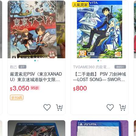
人氣賣家
觀己
TVGAME360 恐龍電玩-
27
8651
台中店
嚴選索尼PSV《東京XANAD
【二手遊戲】 PSV 刀劍神域
U》東京迷城港版中文限量
―LOST SONG― SWORD
收藏，全新未拆封 東京迷城
ART ONLINE 中文版【台中
3,050
800
95折
$
$
游戲卡 收藏品
恐龍電玩】
折扣碼