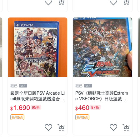
觀己
觀己
27
27
嚴選全新日版PSV Arcade Li
PSV《機動戰士高達Extrem
mit無限未開箱遊戲機適合收
e VSFORCE》日版遊戲卡
藏 Arcade Limit 新遊戲 未
帶，全新未拆封，附原包
1,690
460
95折
87折
$
$
開封 測試合格
裝，嚴選推薦，適合收藏。
極限VS遊戲 高達 擴充記憶
折扣碼
折扣碼
卡