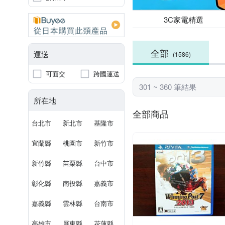
3C家電精選
全部
運送
(1586)
可面交
跨國運送
301 ~ 360 筆結果
所在地
全部商品
台北市
新北市
基隆市
宜蘭縣
桃園市
新竹市
新竹縣
苗栗縣
台中市
彰化縣
南投縣
嘉義市
嘉義縣
雲林縣
台南市
高雄市
屏東縣
花蓮縣