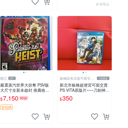
多筆商品
觀己
板橋區有店面可面交高
27
10552
價回收電玩
嚴選蒸汽世界大掠奪 PSV版
新北市板橋超便宜可面交賣
大尺寸全新未啟封 推薦收藏
PS VITA原版片~~~刀劍神域
蒸汽遊戲 手機遊戲 游戲卡
Lost Song 中文版~~~便宜
7,150
350
95折
$
$
帶
賣
折扣碼