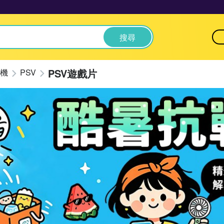
搜尋
PSV遊戲片
機
PSV