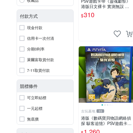
收藏品
PSV遊戲卡帶《靈魂獻祭》
港版日文裸卡 實測無誤 索
尼專機運行用 靈魂獻祭 PSV
310
$
付款方式
港日裸卡 卡帶專用機玩
現金付款
信用卡一次付清
分期0利率
萊爾富取貨付款
7-11取貨付款
競標條件
可立即結標
一元起標
古玩基地
33
港版《數碼寶貝物語網絡偵
無底價
探 駭客追憶》PSV遊戲卡
帶，實測運行順暢，全新成
1,260
$