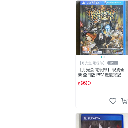
【月光魚 電玩部】
1289
【月光魚 電玩部】 現貨全
新 亞日版 PSV 魔龍寶冠 普
通版 亞版日文版 PS Vita
990
$