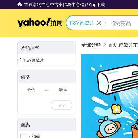
首頁
購物中心
中古車
帳務中心
信箱
App下載
Yahoo拍賣
PSV遊戲片
電玩遊戲與主
分類清單
PSV遊戲片
價格
-
確定
優惠
折扣碼