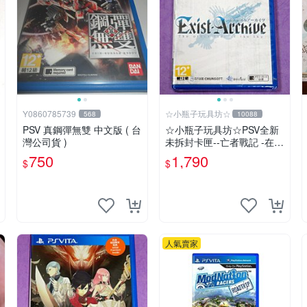
Y0860785739
☆小瓶子玩具坊☆
568
10088
PSV 真鋼彈無雙 中文版 ( 台
☆小瓶子玩具坊☆PSV全新
灣公司貨 )
未拆封卡匣--亡者戰記 -在另
一側的天空下- (日版)
750
1,790
$
$
人氣賣家