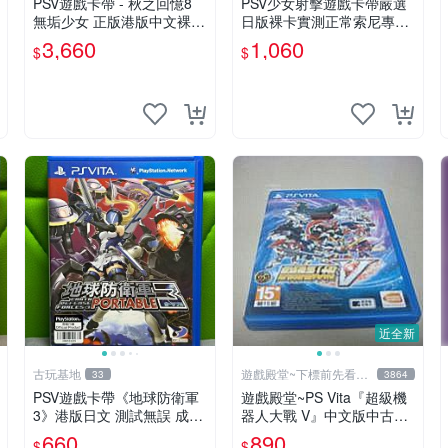
PSV遊戲卡帶 - 秋之回憶8
PSV少女射擊遊戲卡帶嚴選
無垢少女 正版港版中文裸卡
日版裸卡實測正常索尼專用
限定運行於Sony PSV機器 p
不可退換多次購優惠 psv 少
3,660
1,060
$
$
sv秋之回憶無垢少女 港版
女 射擊
中文 裸卡
近全新
古玩基地
遊戲殿堂~下標前先看賣
33
3864
場關於我
PSV遊戲卡帶《地球防衛軍
遊戲殿堂~PS Vita『超級機
3》港版日文 測試無誤 成色
器人大戰 V』中文版中古完
如圖 請確認再購 還原出貨
品
660
890
$
$