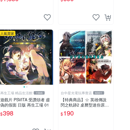
中文版
人氣賣家
再生工場 精品生活館
台中星光電玩專賣店
1566
6301
遊戲片 PSVITA 受讚頌者 虛
【特典商品】☆ 英雄傳說
偽的假面 日版 再生工場 01
閃之軌跡2 桌曆型迷你原聲
帶 CD ☆全新品【現貨供應
398
190
$
$
可挑款】台中星光電玩