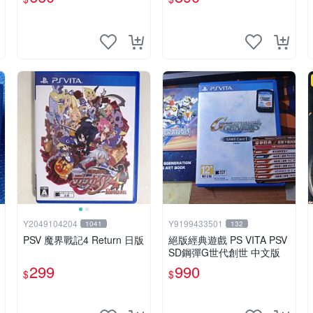
圖內即是你所接收 地球防衛
軍3 PSV 港版
Y2049104204
Y9199433501
1041
132
PSV 魔界戰記4 Return 日版
絕版經典遊戲 PS VITA PSV
SD鋼彈G世代創世 中文版
299
990
$
$