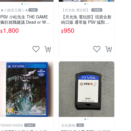
★☆鏡音王國☆★
【月光魚 電玩部】
104
1289
PSV 小松先生 THE GAME
【月光魚 電玩部】現貨全新
瘋狂就職建議 Dead or Wor
純日版 通常版 PSV 猛獸們
k 特裝版 限定版 日版 日文
與公主殿下 in blossom 普通
1,800
950
$
$
版 阿松 松野輕松
版
Y2049104204
古玩基地
1041
33