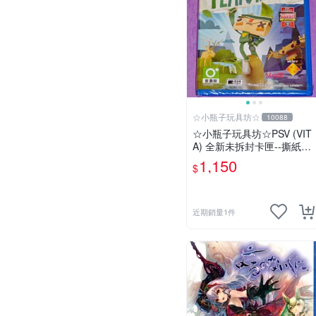
☆小瓶子玩具坊☆
10088
☆小瓶子玩具坊☆PSV (VIT
A) 全新未拆封卡匣--撕紙小
郵差 中英文合版
1,150
$
近期銷量1件