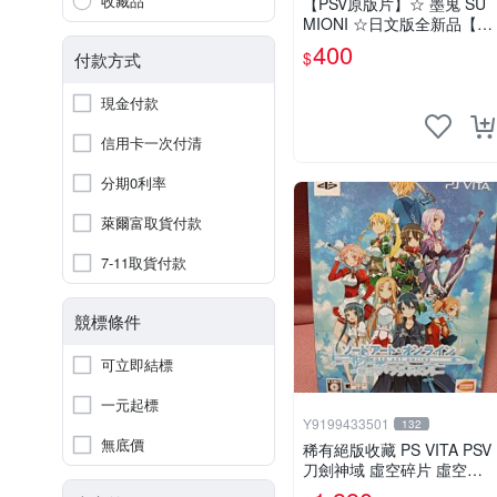
收藏品
【PSV原版片】☆ 墨鬼 SU
MIONI ☆日文版全新品【特
價優惠】台中星光電玩
400
$
付款方式
現金付款
信用卡一次付清
分期0利率
萊爾富取貨付款
7-11取貨付款
競標條件
可立即結標
一元起標
Y9199433501
132
無底價
稀有絕版收藏 PS VITA PSV
刀劍神域 虛空碎片 虛空斷
章 限定版 日版