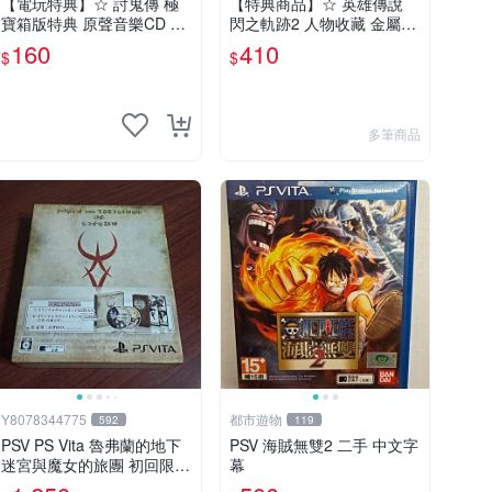
【電玩特典】☆ 討鬼傳 極
【特典商品】☆ 英雄傳說
寶箱版特典 原聲音樂CD ☆
閃之軌跡2 人物收藏 金屬書
全新品【台中星光電玩】
籤 ☆【愛莉澤＋莎朗＋愛爾
160
410
$
$
芬公主 3款一組】台中星光
電玩
多筆商品
Y8078344775
都市遊物
592
119
PSV PS Vita 魯弗蘭的地下
PSV 海賊無雙2 二手 中文字
迷宮與魔女的旅團 初回限定
幕
版 純日版 （二手）