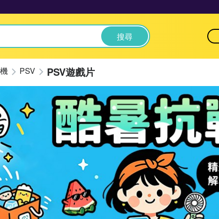
搜尋
PSV遊戲片
機
PSV