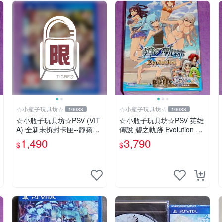
☆小瓶子玩具坊☆
☆小瓶子玩具坊☆
10088
10088
☆小瓶子玩具坊☆PSV (VIT
☆小瓶子玩具坊☆PSV 英雄
A) 全新未拆封卡匣--靜籟之
傳說 碧之軌跡 Evolution 豪
空 Offline 獻給失落之星的
華限定版 CHANA-ANI 限定
1,490
3,790
$
$
詩
BOX (日版)