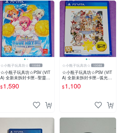
☆小瓶子玩具坊☆
☆小瓶子玩具坊☆
10088
10088
☆小瓶子玩具坊☆PSV (VIT
☆小瓶子玩具坊☆PSV (VIT
A) 全新未拆封卡匣--聖靈之
A) 全新未拆封卡匣--弧光之
心 3 LOVE MAX
源 無限 完整版 (日版)
1,590
1,100
$
$