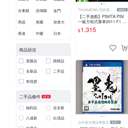
TVGAME360 恐龍電玩-
台東縣
澎湖縣
金門
8650
台中店
【二手遊戲】PSVITA PSV
一級方程式賽車2011 F1 F
馬祖
美國
加拿大
ORMULA 1 2011 日文版
1,315
$
【台中恐龍電玩】
香港
中國
日本
商品狀況
直購品
競標品
全新品
二手品
有現貨
二手品條件
NEW
福利品
近全新
八成新
出清品
台中星光電玩專賣店
6301