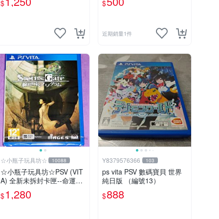
1,250
500
$
$
近期銷量1件
☆小瓶子玩具坊☆
Y8379576366
10088
103
☆小瓶子玩具坊☆PSV (VIT
ps vita PSV 數碼寶貝 世界
A) 全新未拆封卡匣--命運石
純日版 （編號13）
之門 線性有界的樹狀圖
1,280
888
$
$