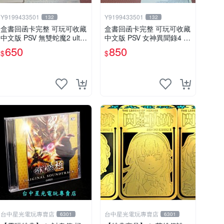
Y9199433501
Y9199433501
132
132
盒書回函卡完整 可玩可收藏
盒書回函卡完整 可玩可收藏
中文版 PSV 無雙蛇魔2 ultim
中文版 PSV 女神異聞錄4 黃
ate
金版
650
850
$
$
台中星光電玩專賣店
台中星光電玩專賣店
6301
6301