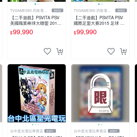
TVGAME360 恐龍電玩-
TVGAME360 恐龍電玩-
8650
8650
台中店
台中店
【二手遊戲】PSVITA PSV
【二手遊戲】PSVITA PSV
美國職業棒球大聯盟 2015
國際足盟大賽2015 足球 世
MLB THE SHOW 15 英文版
界盃 FIFA 15 英文版【台中
99,990
99,990
$
$
【台中恐龍電玩】
恐龍電玩】
台中星光電玩專賣店
台中星光電玩專賣店
6301
6301