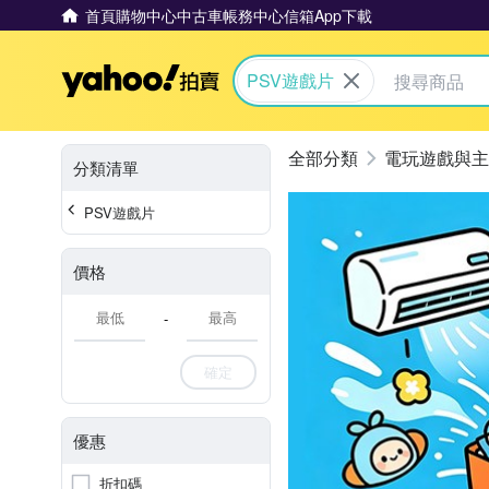
首頁
購物中心
中古車
帳務中心
信箱
App下載
Yahoo拍賣
PSV遊戲片
電玩遊戲與主
分類清單
PSV遊戲片
價格
-
確定
優惠
折扣碼