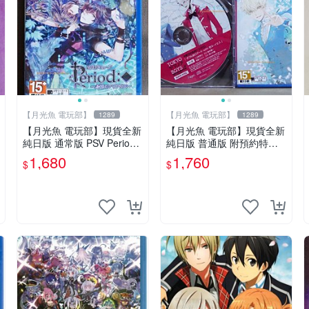
【月光魚 電玩部】
【月光魚 電玩部】
1289
1289
【月光魚 電玩部】現貨全新
【月光魚 電玩部】現貨全新
純日版 通常版 PSV Period
純日版 普通版 附預約特典
～鳥籠之阿瑪迪斯～ 普通版
PSV 東京山手 BOYS for V
1,680
1,760
$
$
純日版
MAIN DISC