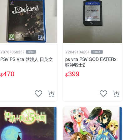
Y0767058357
Y2049104204
339
1041
PSV PS Vita 骷髏人 日英文
ps vita PSV GOD EATER2
噬神戰士2
470
399
$
$