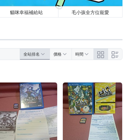
貓咪幸福補給站
毛小孩全方位寵愛
全站排名
價格
時間