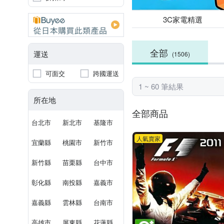
3C家電精選
全部
運送
(1506)
可面交
跨國運送
1 ~ 60 筆結果
所在地
全部商品
台北市
新北市
基隆市
人氣賣家
宜蘭縣
桃園市
新竹市
新竹縣
苗栗縣
台中市
彰化縣
南投縣
嘉義市
嘉義縣
雲林縣
台南市
高雄市
屏東縣
花蓮縣