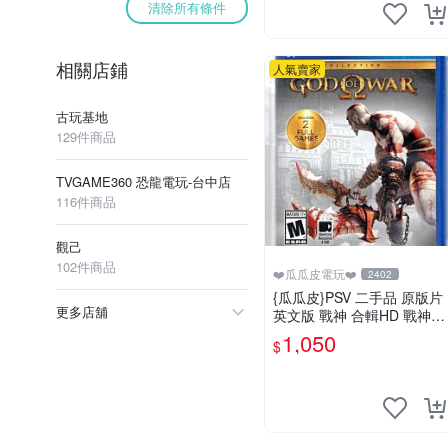
清除所有條件
相關店鋪
人氣賣家
古玩基地
129件商品
TVGAME360 恐龍電玩-台中店
116件商品
觀己
102件商品
❤️瓜瓜皮電玩❤️
2402
{瓜瓜皮}PSV 二手品 原版片
更多店舖
英文版 戰神 合輯HD 戰神1+
2 合輯(遊戲都有回收)
1,050
$