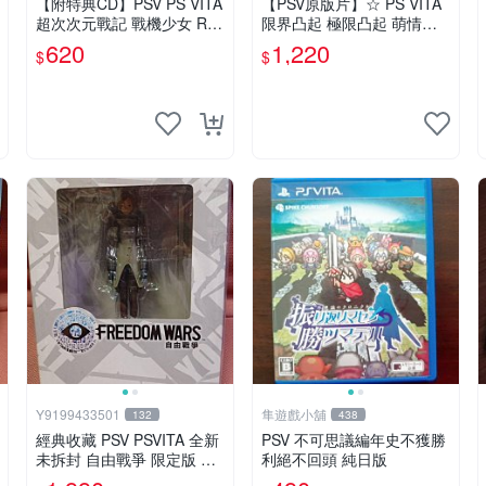
【附特典CD】PSV PS VITA
【PSV原版片】☆ PS VITA
超次次元戰記 戰機少女 Re;
限界凸起 極限凸起 萌情水
Birth2 限定版 日文亞版全新
晶 ☆中文版全新品【台中星
620
1,220
$
$
品【台中星光電玩】
光電玩】
Y9199433501
隼遊戲小舖
132
438
經典收藏 PSV PSVITA 全新
PSV 不可思議編年史不獲勝
未拆封 自由戰爭 限定版 中
利絕不回頭 純日版
文版