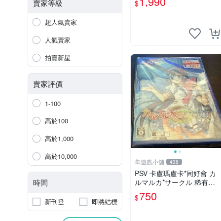
1,990
賣家等級
$
超人氣賣家
人氣賣家
拍賣新星
賣家評價
1-100
高於100
高於1,000
高於10,000
隼遊戲小舖
438
PSV 卡盧瑪盧卡*同好會 カ
時間
ルマルカ*サークル 稀有純
日版
750
$
新刊登
即將結標