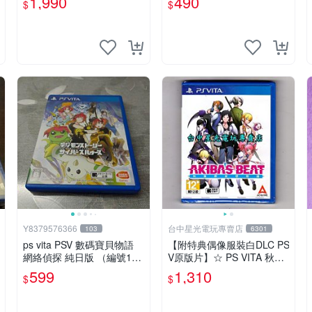
1,990
490
$
$
Y8379576366
台中星光電玩專賣店
103
6301
ps vita PSV 數碼寶貝物語
【附特典偶像服裝白DLC PS
網絡偵探 純日版 （編號1
V原版片】☆ PS VITA 秋葉
2）
原妄想物語 秋葉潮物語 ☆
599
1,310
$
$
中文版全新品【台中星光電
玩】