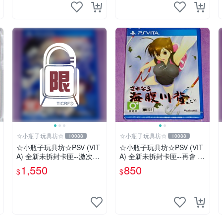
☆小瓶子玩具坊☆
☆小瓶子玩具坊☆
10088
10088
☆小瓶子玩具坊☆PSV (VIT
☆小瓶子玩具坊☆PSV (VIT
A) 全新未拆封卡匣--激次元
A) 全新未拆封卡匣--再會 海
組合 戰機少女 VS 殭屍軍團
腹川背 閃
1,550
850
$
$
中文版