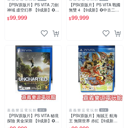
【PSV原版片】PS VITA 刀劍
【PSV原版片】PS VITA 戰國
神域 虛空幻界 【9成新】✪中
無雙 4 【9成新】✪中古二手
文中古二手✪嘉義樂逗電玩館
✪嘉義樂逗電玩館
99,999
99,999
$
$
嘉 義 樂 逗 電 玩 館
嘉 義 樂 逗 電 玩 館
614
614
【PSV原版片】PS VITA 秘境
【PSV原版片】海賊王 航海
探險 黃金深淵 【9成新】✪中
王 無限世界 赤紅【9成新】✪
文中古二手✪嘉義樂逗電玩館
中文版 中古二手✪嘉義樂逗