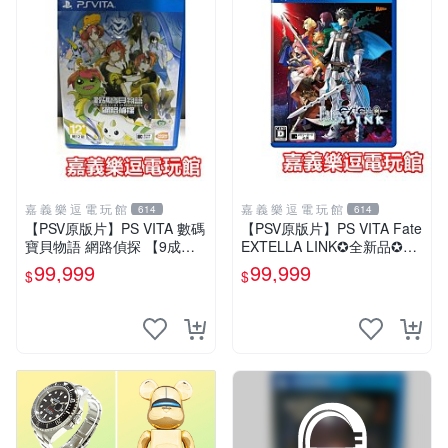
嘉 義 樂 逗 電 玩 館
嘉 義 樂 逗 電 玩 館
614
614
【PSV原版片】PS VITA 數碼
【PSV原版片】PS VITA Fate
寶貝物語 網路偵探 【9成
EXTELLA LINK✪全新品✪嘉
新】✪中文中古二手✪嘉義樂
義樂逗電玩館
99,999
99,999
$
$
逗電玩館