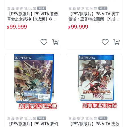
嘉 義 樂 逗 電 玩 館
嘉 義 樂 逗 電 玩 館
614
614
【PSV原版片】PS VITA 蒼藍
【PSV原版片】PS VITA 奧丁
革命之女武神【9成新】✪中
領域：里普特拉西爾 【9成
文版 中古二手✪嘉義樂逗電
新】✪中文中古二手✪嘉義樂
99,999
99,999
$
$
玩館
逗電玩館
嘉 義 樂 逗 電 玩 館
嘉 義 樂 逗 電 玩 館
614
614
【PSV原版片】PS VITA 夢幻
【PSV原版片】PS VITA 天啟