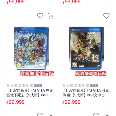
99,999
99,999
$
$
嘉義樂逗電玩館
嘉 義 樂 逗 電 玩 館
嘉 義 樂 逗 電 玩 館
614
614
【PSV原版片】PS VITA 在迷
【PSV原版片】PS VITA 討鬼
宮地下死去【9成新】✪中文
傳 極【9成新】✪中文中古二
亞版 中古二手✪嘉義樂逗電
手✪嘉義樂逗電玩館
99,999
99,999
$
$
玩館