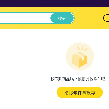
搜尋
找不到商品嗎？換換其他條件吧！
清除條件再搜尋