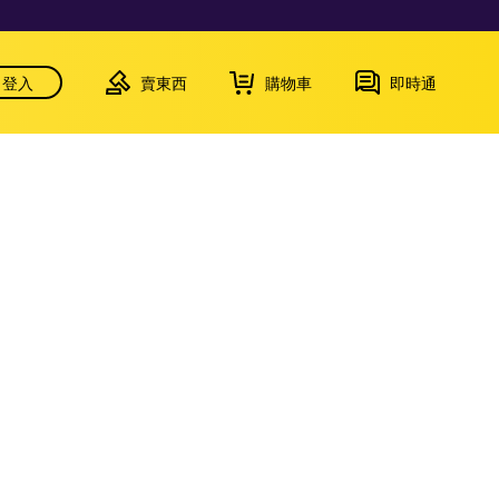
登入
賣東西
購物車
即時通