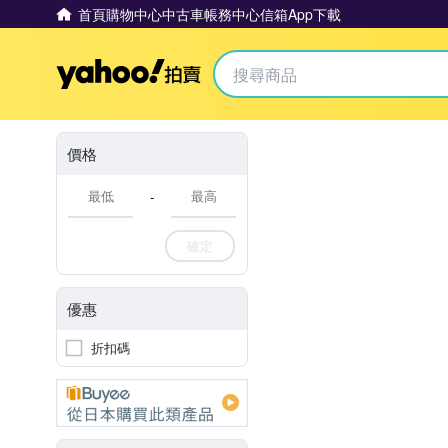
首頁
購物中心
中古車
帳務中心
信箱
App下載
Yahoo拍賣
價格
-
確定
優惠
折扣碼