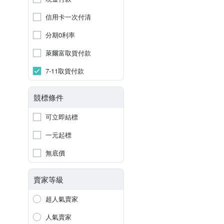
信用卡一次付清
分期0利率
萊爾富取貨付款
7-11取貨付款
競標條件
可立即結標
一元起標
無底價
賣家等級
超人氣賣家
人氣賣家