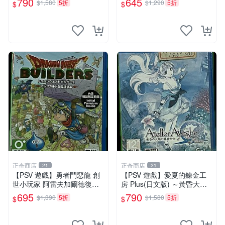
790
645
$1,580
5折
$1,290
5折
$
$
正奇商店
正奇商店
21
21
【PSV 遊戲】勇者鬥惡龍 創
【PSV 遊戲】愛夏的鍊金工
世小玩家 阿雷夫加爾德復興
房 Plus(日文版) ～黃昏大地
記(日文版)◇正奇商店◆
之鍊金術士～◇正奇商店◆
695
790
$1,390
5折
$1,580
5折
$
$