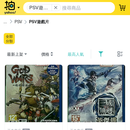
PSV遊戲
登
片
PSV
PSV遊戲片
全部
分類
最新上架
價格
最高人氣