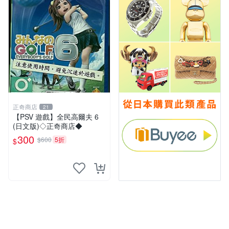
正奇商店
21
【PSV 遊戲】全民高爾夫 6
(日文版)◇正奇商店◆
300
$600
5折
$