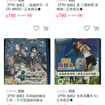
正奇商店
正奇商店
21
21
【PSV 遊戲】～超越時空～G
【PSV 遊戲】真‧三國無雙 英
OD WARS◇正奇商店◆
傑傳◇正奇商店◆
745
790
$1,490
5折
$1,580
5折
$
$
正奇商店
正奇商店
21
21
【PSV 遊戲】菲莉絲的鍊金
【PSV 遊戲】全民高爾夫 6◇
工房 ～不可思議旅的鍊金術
正奇商店◆
士~◇正奇商店◆