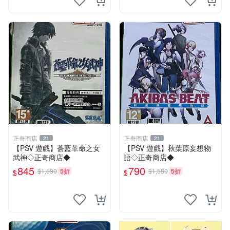
正奇商店
正奇商店
21
21
【PSV 遊戲】蒼藍革命之女
【PSV 遊戲】秋葉原妄想物
武神◇正奇商店◆
語◇正奇商店◆
845
790
$1,690
5折
$1,580
5折
$
$